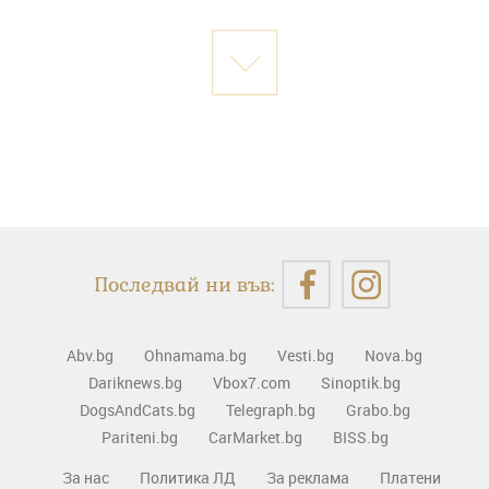
Последвай ни във:
Abv.bg
Ohnamama.bg
Vesti.bg
Nova.bg
Dariknews.bg
Vbox7.com
Sinoptik.bg
DogsAndCats.bg
Telegraph.bg
Grabo.bg
Pariteni.bg
CarMarket.bg
BISS.bg
За нас
Политика ЛД
За реклама
Платени