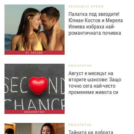
СВОБОДНО ВРЕМЕ
Палатка под звездите!
Юлиан Костов и Мирела
Илиева избраха най-
романтичната почивка
БГ ЗВЕЗДИ
ЛЮБОПИТНО
Август е месецът на
вторите шансове: Защо
точно сега най-често
променяме живота си
ЛЮБОПИТНО
ЛЮБОПИТНО
Тайната на добрата