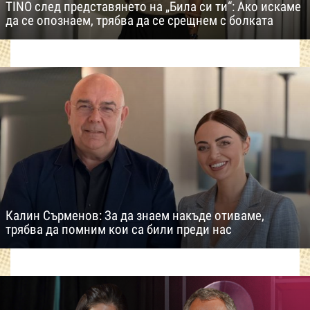
TINO след представянето на „Била си ти“: Ако искаме
да се опознаем, трябва да се срещнем с болката
Калин Сърменов: За да знаем накъде отиваме,
трябва да помним кои са били преди нас