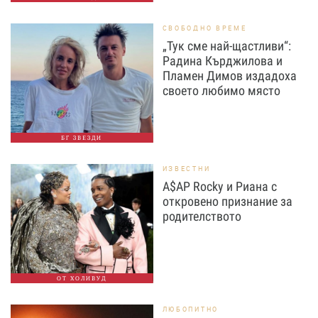
СВОБОДНО ВРЕМЕ
„Тук сме най-щастливи“:
Радина Кърджилова и
Пламен Димов издадоха
своето любимо място
БГ ЗВЕЗДИ
ИЗВЕСТНИ
A$AP Rocky и Риана с
откровено признание за
родителството
ОТ ХОЛИВУД
ЛЮБОПИТНО