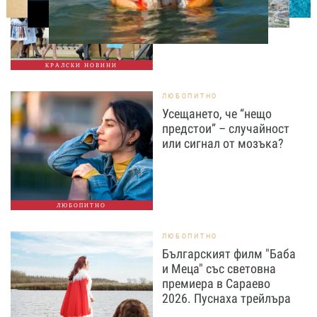
КРАЛСКИ НОВИНИ
ЛЮБОПИТНО
Усещането, че “нещо
предстои” – случайност
или сигнал от мозъка?
ЛЮБОПИТНО
ЛЮБОПИТНО
Българският филм "Баба
и Меца" със световна
премиера в Сараево
2026. Пуснаха трейлъра