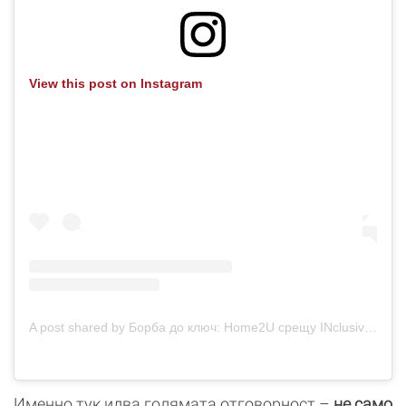
View this post on Instagram
A post shared by Борба до ключ: Home2U срещу INclusive (@borba.do.kliuch)
Именно тук идва голямата отговорност –
не само