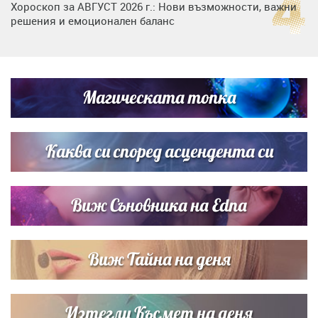
Хороскоп за АВГУСТ 2026 г.: Нови възможности, важни
решения и емоционален баланс
Дъщерята на Гала - Мари отплава с любимия и двете
си деца на семейна морска приказка
Магическата топка
Звездна ваканция в Майорка: Дженифър Анистън,
Кортни Кокс и Джим Къртис заедно на яхта
Каква си според асцендента си
Виж Съновника на Edna
Виж Тайна на деня
Изтегли Късмет на деня