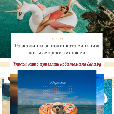
ТЕСТОВЕ
Разкажи ни за почивката си и виж
какъв морски типаж си
Украси, като изтеглиш нова тема на Edna.bg
Оферти
СВОБОДНО ВРЕМЕ
Ново бебе в кралското
семейство