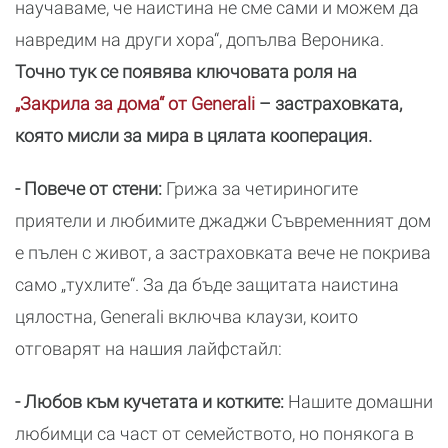
научаваме, че наистина не сме сами и можем да
навредим на други хора“, допълва Вероника.
Точно тук се появява ключовата роля на
„Закрила за дома“ от Generali
– застраховката,
която мисли за мира в цялата кооперация.
- Повече от стени:
Грижа за четириногите
приятели и любимите джаджи Съвременният дом
е пълен с живот, а застраховката вече не покрива
само „тухлите“. За да бъде защитата наистина
цялостна, Generali включва клаузи, които
отговарят на нашия лайфстайл:
- Любов към кучетата и котките:
Нашите домашни
любимци са част от семейството, но понякога в