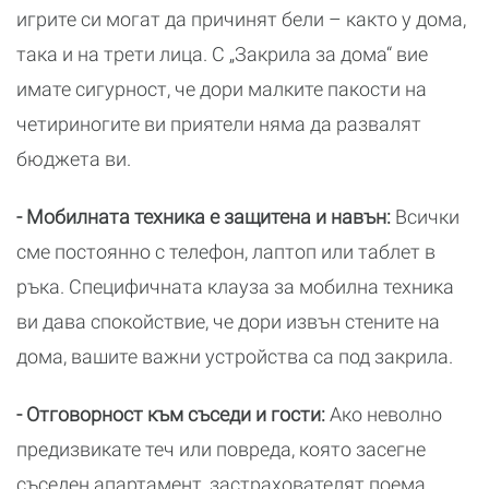
игрите си могат да причинят бели – както у дома,
така и на трети лица. С „Закрила за дома“ вие
имате сигурност, че дори малките пакости на
четириногите ви приятели няма да развалят
бюджета ви.
- Мобилната техника е защитена и навън:
Всички
сме постоянно с телефон, лаптоп или таблет в
ръка. Специфичната клауза за мобилна техника
ви дава спокойствие, че дори извън стените на
дома, вашите важни устройства са под закрила.
- Отговорност към съседи и гости:
Ако неволно
предизвикате теч или повреда, която засегне
съседен апартамент, застрахователят поема