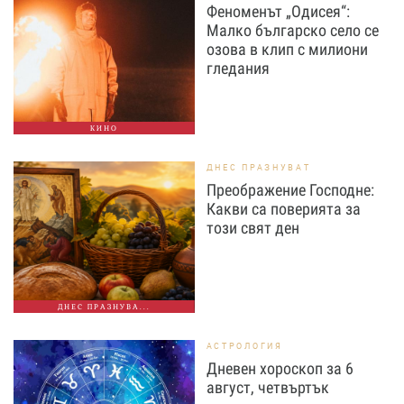
Феноменът „Одисея“:
Малко българско село се
озова в клип с милиони
гледания
КИНО
ДНЕС ПРАЗНУВАТ
Преображение Господне:
Какви са поверията за
този свят ден
ДНЕС ПРАЗНУВА...
АСТРОЛОГИЯ
Дневен хороскоп за 6
август, четвъртък