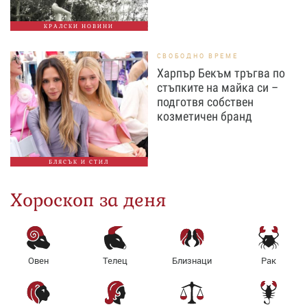
КРАЛСКИ НОВИНИ
СВОБОДНО ВРЕМЕ
Харпър Бекъм тръгва по
стъпките на майка си –
подготвя собствен
козметичен бранд
БЛЯСЪК И СТИЛ
Хороскоп за деня
Овен
Телец
Близнаци
Рак