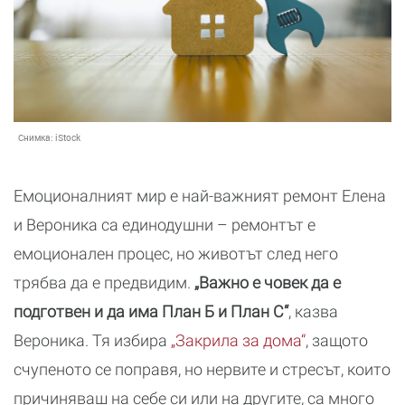
Снимка:
iStock
Емоционалният мир е най-важният ремонт Елена
и Вероника са единодушни – ремонтът е
емоционален процес, но животът след него
трябва да е предвидим.
„Важно е човек да е
подготвен и да има План Б и План С“
, казва
Вероника. Тя избира
„Закрила за дома“
, защото
счупеното се поправя, но нервите и стресът, които
причиняваш на себе си или на другите, са много