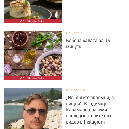
АХ, ЧЕ ВКУСНО!
РЕЦЕПТИ
Бобена салата за 15
минути
АХ, ЧЕ ВКУСНО!
ИЗВЕСТНИ
„Не бъдете скромни, а
пищни“: Владимир
Карамазов разсмя
последователите си с
видео в Instagram