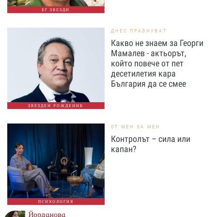
БГ ЗВЕЗДИ
ДНЕС ПРАЗНУВАТ
Какво не знаем за Георги
Мамалев - актьорът,
който повече от пет
десетилетия кара
България да се смее
ЗВЕЗДЕН РОЖДЕНИК
ОТ МЕН ЗА МЕН
Контролът – сила или
капан?
ПСИХОЛОГИЯ
Йорданова