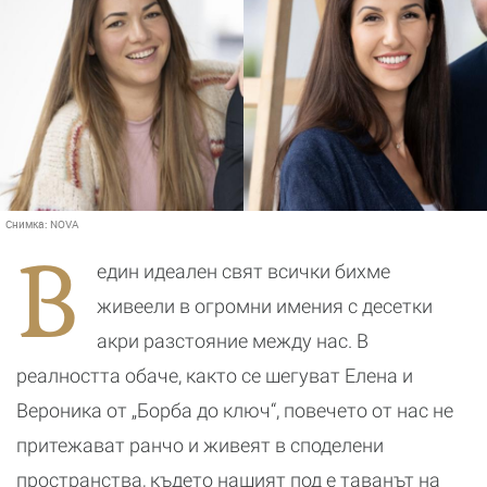
Снимка:
NOVA
В
един идеален свят всички бихме
живеели в огромни имения с десетки
акри разстояние между нас. В
реалността обаче, както се шегуват Елена и
Вероника от „Борба до ключ“, повечето от нас не
притежават ранчо и живеят в споделени
пространства, където нашият под е таванът на