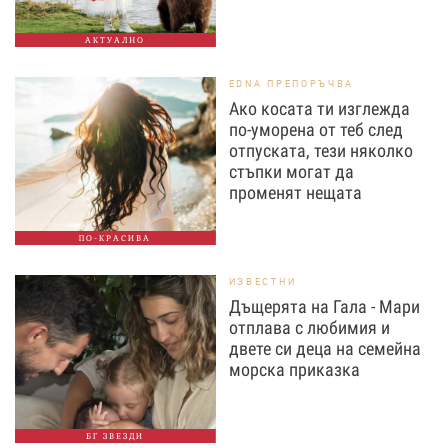
АКТУАЛНО
EDNA ПРЕПОРЪЧВА
Ако косата ти изглежда
по-уморена от теб след
отпуската, тези няколко
стъпки могат да
променят нещата
ПО-КРАСИВА
ИЗВЕСТНИ
Дъщерята на Гала - Мари
отплава с любимия и
двете си деца на семейна
морска приказка
БГ ЗВЕЗДИ