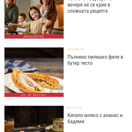
вечеря не се крие в
сложната рецепта
ЛЮБОПИТНО
РЕЦЕПТИ
Пълнено пилешко филе в
бутер тесто
АХ, ЧЕ ВКУСНО!
ВКУСНО
Кисело мляко с ананас и
бадеми