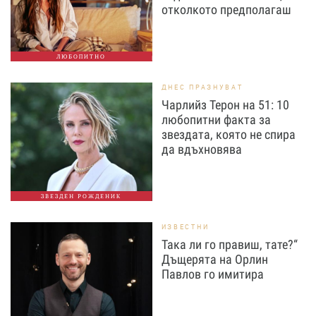
отколкото предполагаш
ЛЮБОПИТНО
ДНЕС ПРАЗНУВАТ
Чарлийз Терон на 51: 10
любопитни факта за
звездата, която не спира
да вдъхновява
ЗВЕЗДЕН РОЖДЕНИК
ИЗВЕСТНИ
Така ли го правиш, тате?“
Дъщерята на Орлин
Павлов го имитира