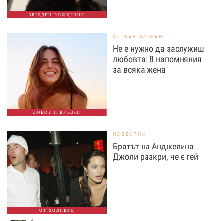
ЗВЕЗДЕН РОЖДЕНИК
ОТ МЕН ЗА МЕН
Не е нужно да заслужиш
любовта: 8 напомняния
за всяка жена
ЛЮБОВ И ВРЪЗКИ
ИЗВЕСТНИ
Братът на Анджелина
Джоли разкри, че е гей
ОТ ХОЛИВУД