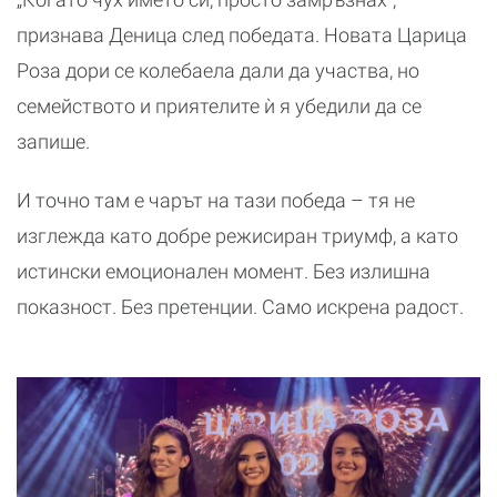
признава Деница след победата. Новата Царица
Роза дори се колебаела дали да участва, но
семейството и приятелите ѝ я убедили да се
запише.
И точно там е чарът на тази победа – тя не
изглежда като добре режисиран триумф, а като
истински емоционален момент. Без излишна
показност. Без претенции. Само искрена радост.