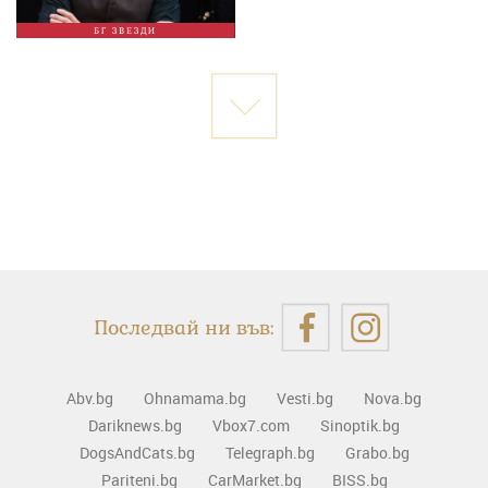
БГ ЗВЕЗДИ
Последвай ни във:
Abv.bg
Ohnamama.bg
Vesti.bg
Nova.bg
Dariknews.bg
Vbox7.com
Sinoptik.bg
DogsAndCats.bg
Telegraph.bg
Grabo.bg
Pariteni.bg
CarMarket.bg
BISS.bg