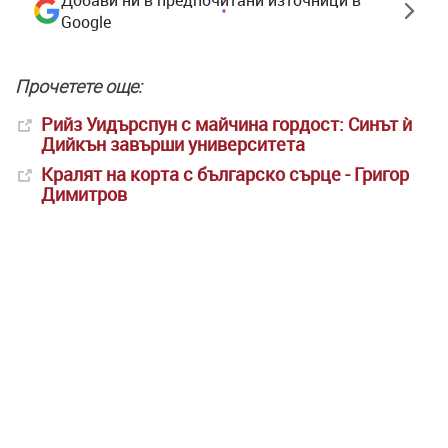
Добави ни в предпочитани източници в
Google
Прочетете още:
Рийз Уидърспун с майчина гордост: Синът ѝ
Дийкън завърши университета
Кралят на корта с българско сърце - Григор
Димитров