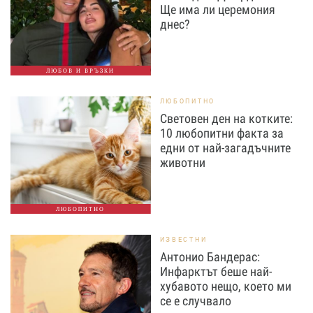
Ще има ли церемония
днес?
ЛЮБОВ И ВРЪЗКИ
ЛЮБОПИТНО
Световен ден на котките:
10 любопитни факта за
едни от най-загадъчните
животни
ЛЮБОПИТНО
ИЗВЕСТНИ
Антонио Бандерас:
Инфарктът беше най-
хубавото нещо, което ми
се е случвало