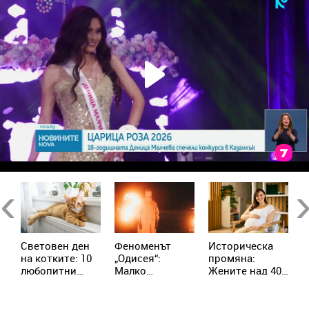
Previous
Ne
Световен ден
Феноменът
Историческа
З
на котките: 10
„Одисея“:
промяна:
ф
любопитни
Малко
Жените над 40
Е
факта за едни
българско село
години раждат
т
от най-
се озова в клип
по-често от
п
загадъчните
с милиони
тийнейджърките