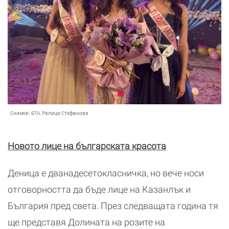
Снимка:
БТА, Ралица Стефанова
Новото лице на българската красота
Деница е дванадесетокласничка, но вече носи
отговорността да бъде лице на Казанлък и
България пред света. През следващата година тя
ще представя Долината на розите на