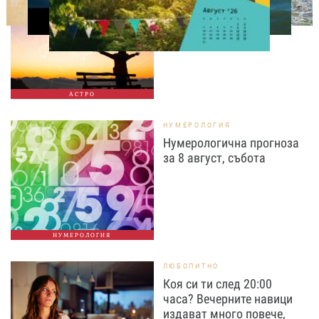
Дневен хороскоп за 8
август, събота
АСТРО
НУМЕРОЛОГИЯ
Нумерологична прогноза
за 8 август, събота
НУМЕРОЛОГИЯ
ЛЮБОПИТНО
Коя си ти след 20:00
часа? Вечерните навици
издават много повече,