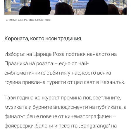
Снимка:
БТА, Ралица Стефанова
Короната, която носи традиция
Изборът на Царица Роза поставя началото на
Празника на розата – едно от най-
емблематичните събития у нас, което всяка
година привлича туристи от цял свят в Казанлък.
Тази година конкурсът премина под светлините,
музиката и бурните аплодисменти на публиката, а
финалът беше повече от кинематографичен –
фойерверки, балони и песента „Bangaranga“ на