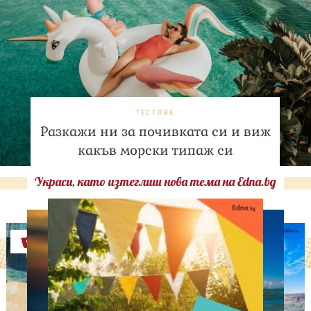
ТЕСТОВЕ
Разкажи ни за почивката си и виж
какъв морски типаж си
Украси, като изтеглиш нова тема на Edna.bg
Оферти
АСТРОЛОГИЯ