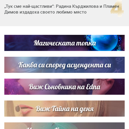
„Тук сме най-щастливи“: Радина Кърджилова и Пламен
Димов издадоха своето любимо място
Дъщерята на Тодор Батков вдигна сватба, Стоичков и
Братя Аргирови я изненадаха с песен
Магическата топка
Дневен хороскоп за 6 август, четвъртък
Каква си според асцендента си
Виж Съновника на Edna
Виж Тайна на деня