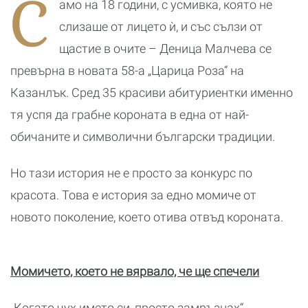
С
амо на 18 години, с усмивка, която не
животни
гледания
слизаше от лицето ѝ, и със сълзи от
щастие в очите – Деница Малчева се
превърна в новата 58-а „Царица Роза“ на
Казанлък. Сред 35 красиви абитуриентки именно
тя успя да грабне короната в една от най-
обичаните и символични български традиции.
Но тази история не е просто за конкурс по
красота. Това е история за едно момиче от
новото поколение, което отива отвъд короната.
Момичето, което не вярвало, че ще спечели
„Когато чух името си, просто замръзнах“,