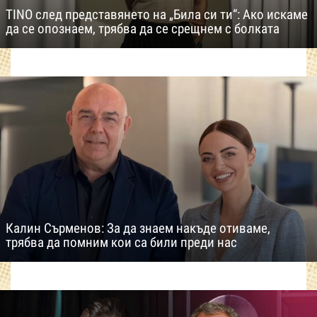
TINO след представянето на „Била си ти“: Ако искаме
да се опознаем, трябва да се срещнем с болката
Калин Сърменов: За да знаем накъде отиваме,
трябва да помним кои са били преди нас