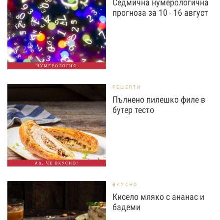
Седмична нумерологична
прогноза за 10 - 16 август
НУМЕРОЛОГИЯ
РЕЦЕПТИ
Пълнено пилешко филе в
бутер тесто
АХ, ЧЕ ВКУСНО!
ВКУСНО
Кисело мляко с ананас и
бадеми