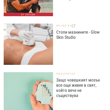
БГ ЗВЕЗДИ
GRABO.BG
Стопи мазнините - Glow
Skin Studio
ЛЮБОПИТНО
Защо човешкият мозък
все още живее в свят,
който вече не
съществува