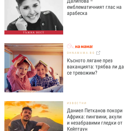
Далипова –
емблематичният глас на
арабеска
ТЪЖНА ВЕСТ
OHNAMAMA.BG
Късното лягане през
ваканцията: трябва ли да
се тревожим?
ИЗВЕСТНИ
Даниел Петканов покори
Африка: пингвини, акули
и незабравими гледки от
Кейптаун