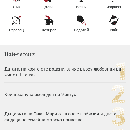
Лъв
Дева
Везни
Скорпион
Стрелец
Козирог
Водолей
Риби
Най-четени
Датата, на която сте родени, влияе върху любовния ви
живот. Ето как...
Кой празнува имен ден на 9 август
Дъщерята на Гала - Мари отплава с любимия и двете
си деца на семейна морска приказка