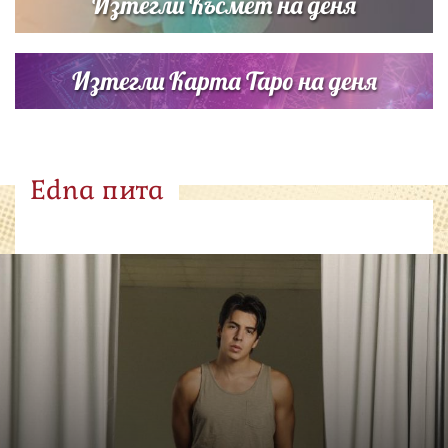
Изтегли Късмет на деня
Изтегли Карта Таро на деня
Edna пита