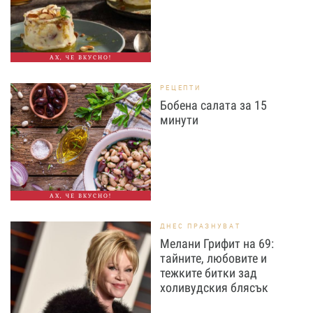
АХ, ЧЕ ВКУСНО!
РЕЦЕПТИ
Бобена салата за 15
минути
АХ, ЧЕ ВКУСНО!
ДНЕС ПРАЗНУВАТ
Мелани Грифит на 69:
тайните, любовите и
тежките битки зад
холивудския блясък