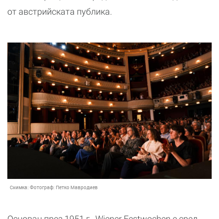
от австрийската публика.
Снимка:
Фотограф: Петко Мавродиев
Основан през 1951 г., Wiener Festwochen е сред