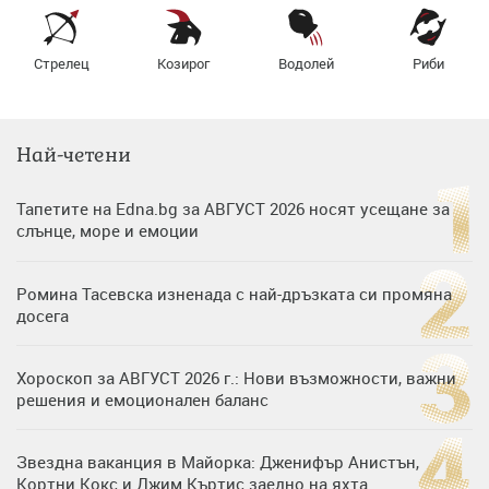
Стрелец
Козирог
Водолей
Риби
Най-четени
Тапетите на Edna.bg за АВГУСТ 2026 носят усещане за
слънце, море и емоции
Ромина Тасевска изненада с най-дръзката си промяна
досега
Хороскоп за АВГУСТ 2026 г.: Нови възможности, важни
решения и емоционален баланс
Звездна ваканция в Майорка: Дженифър Анистън,
Кортни Кокс и Джим Къртис заедно на яхта