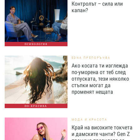
Контролът – сила или
капан?
ПСИХОЛОГИЯ
EDNA ПРЕПОРЪЧВА
Ако косата ти изглежда
по-уморена от теб след
отпуската, тези няколко
стъпки могат да
променят нещата
ПО-КРАСИВА
МОДА И КРАСОТА
Край на високите токчета
и дамските чанти? Gen Z