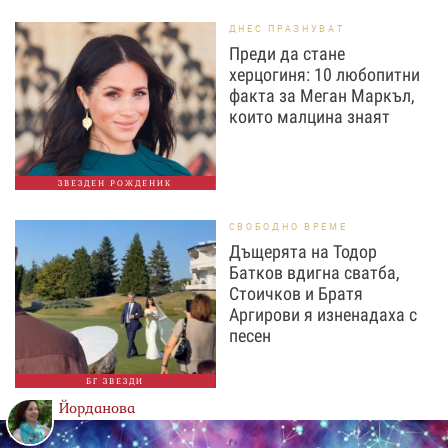
ДНЕС ПРАЗНУВАТ
Преди да стане
херцогиня: 10 любопитни
факта за Меган Маркъл,
които малцина знаят
ЗВЕЗДЕН РОЖДЕНИК
СВОБОДНО ВРЕМЕ
Дъщерята на Тодор
Батков вдигна сватба,
Стоичков и Братя
Аргирови я изненадаха с
песен
БГ ЗВЕЗДИ
Йорданова