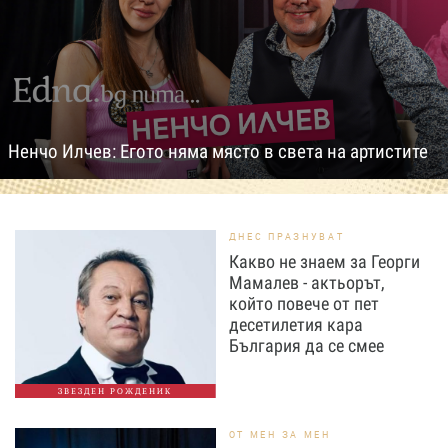
Ненчо Илчев: Егото няма място в света на артистите
ДНЕС ПРАЗНУВАТ
Какво не знаем за Георги
Мамалев - актьорът,
който повече от пет
десетилетия кара
България да се смее
ЗВЕЗДЕН РОЖДЕНИК
ОТ МЕН ЗА МЕН