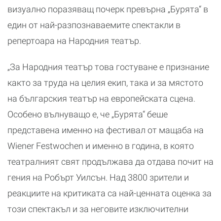
визуално поразяващ почерк превърна „Бурята“ в
един от най-разпознаваемите спектакли в
репертоара на Народния театър.
„За Народния театър това гостуване е признание
както за труда на целия екип, така и за мястото
на българския театър на европейската сцена.
Особено вълнуващо е, че „Бурята“ беше
представена именно на фестивал от мащаба на
Wiener Festwochen и именно в година, в която
театралният свят продължава да отдава почит на
гения на Робърт Уилсън. Над 3800 зрители и
реакциите на критиката са най-ценната оценка за
този спектакъл и за неговите изключителни