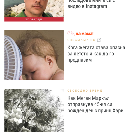
видео в Instagram
БГ ЗВЕЗДИ
OHNAMAMA.BG
Кога жегата става опасна
за детето и как да го
предпазим
СВОБОДНО ВРЕМЕ
Как Меган Маркъл
отпразнува 45-ия си
рожден ден с принц Хари