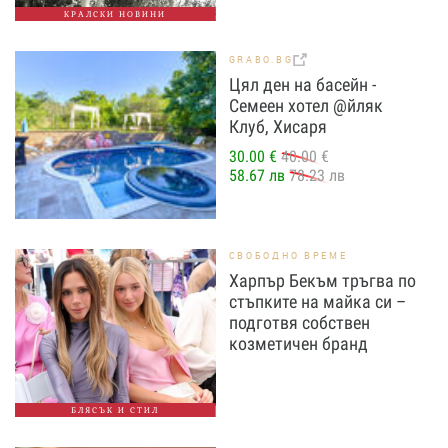
КРАЛСКИ НОВИНИ
GRABO.BG
Цял ден на басейн -
Семеен хотел @йляк
Клуб, Хисаря
30.00 €
40.00 €
58.67 лв
78.23 лв
СВОБОДНО ВРЕМЕ
Харпър Бекъм тръгва по
стъпките на майка си –
подготвя собствен
козметичен бранд
БЛЯСЪК И СТИЛ