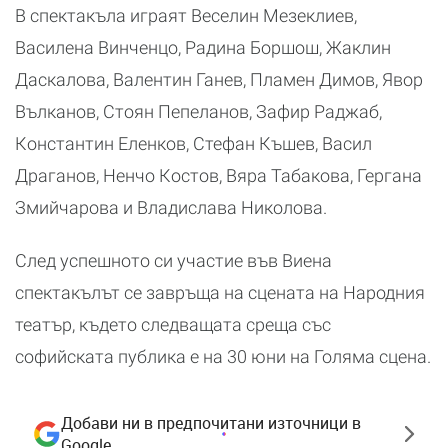
В спектакъла играят Веселин Мезеклиев,
Василена Винченцо, Радина Боршош, Жаклин
Даскалова, Валентин Ганев, Пламен Димов, Явор
Вълканов, Стоян Пепеланов, Зафир Раджаб,
Константин Еленков, Стефан Къшев, Васил
Драганов, Ненчо Костов, Вяра Табакова, Гергана
Змийчарова и Владислава Николова.
След успешното си участие във Виена
спектакълът се завръща на сцената на Народния
театър, където следващата среща със
софийската публика е на 30 юни на Голяма сцена.
Добави ни в предпочитани източници в
Google