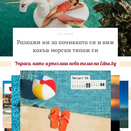
ТЕСТОВЕ
Разкажи ни за почивката си и виж
какъв морски типаж си
Украси, като изтеглиш нова тема на Edna.bg
Оферти
СВОБОДНО ВРЕМЕ
Дженифър Лопес събира
спомени с близнаците си
преди да напуснат дома