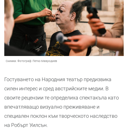
Снимка:
Фотограф: Петко Мавродиев
Гостуването на Народния театър предизвика
силен интерес и сред австрийските медии. В
своите рецензии те определиха спектакъла като
впечатляващо визуално преживяване и
специален поклон към творческото наследство
на Робърт Уилсън.