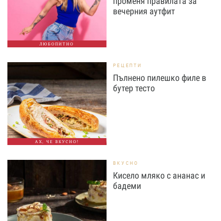
променя правилата за
вечерния аутфит
ЛЮБОПИТНО
РЕЦЕПТИ
Пълнено пилешко филе в
бутер тесто
АХ, ЧЕ ВКУСНО!
ВКУСНО
Кисело мляко с ананас и
бадеми