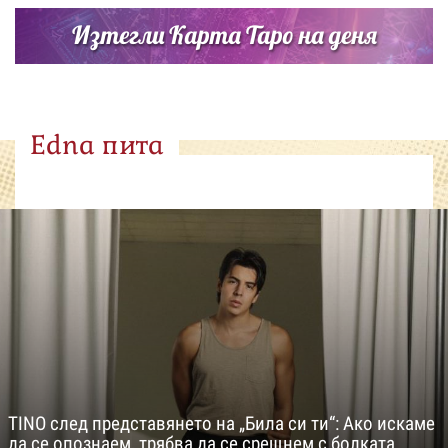
Изтегли Карта Таро на деня
Edna пита
TINO след представянето на „Била си ти“: Ако искаме
да се опознаем, трябва да се срещнем с болката