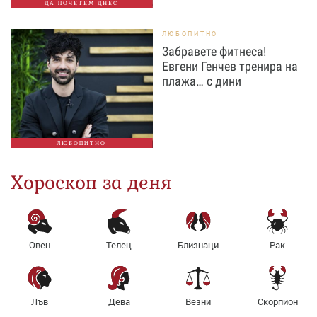
ДА ПОЧЕТЕМ ДНЕС
ЛЮБОПИТНО
Забравете фитнеса!
Евгени Генчев тренира на
плажа… с дини
ЛЮБОПИТНО
Хороскоп за деня
Овен
Телец
Близнаци
Рак
Лъв
Дева
Везни
Скорпион