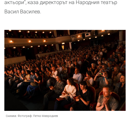
актьори“, каза директорът на Народния театър
Васил Василев.
Снимка:
Фотограф: Петко Мавродиев