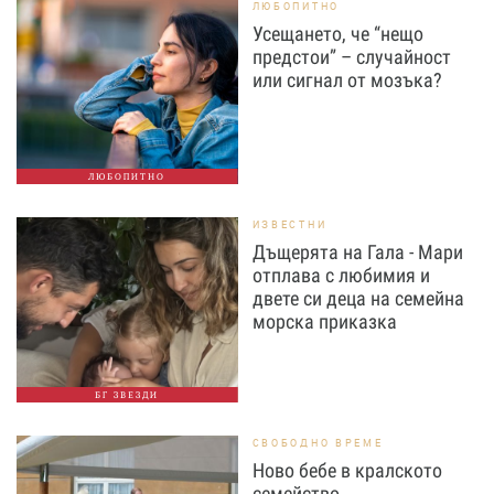
ЛЮБОПИТНО
Усещането, че “нещо
предстои” – случайност
или сигнал от мозъка?
ЛЮБОПИТНО
ИЗВЕСТНИ
Дъщерята на Гала - Мари
отплава с любимия и
двете си деца на семейна
морска приказка
БГ ЗВЕЗДИ
СВОБОДНО ВРЕМЕ
Ново бебе в кралското
семейство