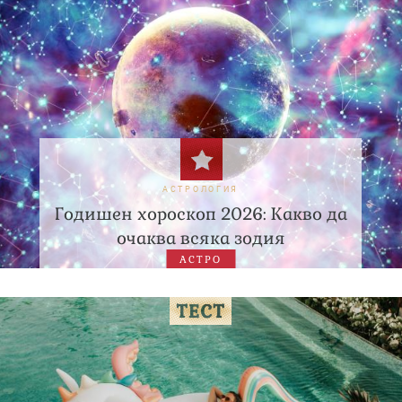
АСТРОЛОГИЯ
Годишен хороскоп 2026: Какво да
очаква всяка зодия
АСТРО