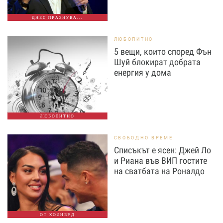
ДНЕС ПРАЗНУВА...
ЛЮБОПИТНО
5 вещи, които според Фън
Шуй блокират добрата
енергия у дома
ЛЮБОПИТНО
СВОБОДНО ВРЕМЕ
Списъкът е ясен: Джей Ло
и Риана във ВИП гостите
на сватбата на Роналдо
ОТ ХОЛИВУД