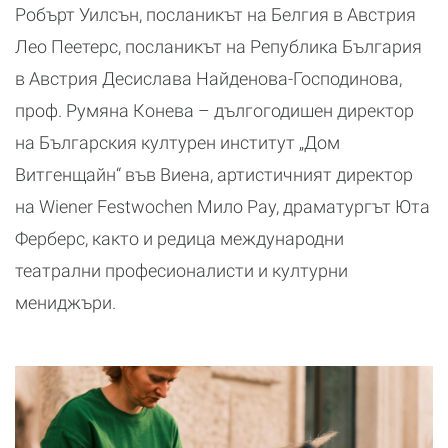
Робърт Уилсън, посланикът на Белгия в Австрия
Лео Пеетерс, посланикът на Република България
в Австрия Десислава Найденова-Господинова,
проф. Румяна Конева – дългогодишен директор
на Българския културен институт „Дом
Витгенщайн“ във Виена, артистичният директор
на Wiener Festwochen Мило Рау, драматургът Юта
Ферберс, както и редица международни
театрални професионалисти и културни
мениджъри.