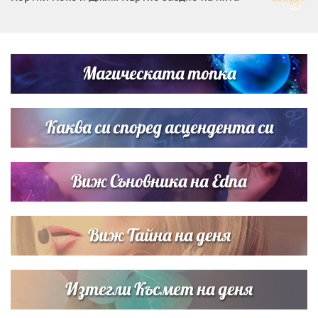
Дъщерята на Тодор Батков вдигна сватба, Стоичков и
Братя Аргирови я изненадаха с песен
Магическата топка
Списъкът е ясен: Джей Ло и Риана във ВИП гостите на
сватбата на Роналдо
Каква си според асцендента си
Виж Съновника на Edna
Виж Тайна на деня
Изтегли Късмет на деня