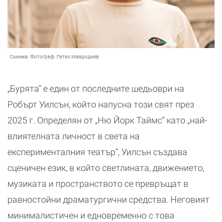
Снимка:
Фотограф: Петко Мавродиев
„Бурята“ е един от последните шедьоври на
Робърт Уилсън, който напусна този свят през
2025 г. Определян от „Ню Йорк Таймс“ като „най-
влиятелната личност в света на
експерименталния театър“, Уилсън създава
сценичен език, в който светлината, движението,
музиката и пространството се превръщат в
равностойни драматургични средства. Неговият
минималистичен и едновременно с това