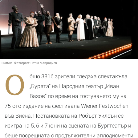
Снимка:
Фотограф: Петко Мавродиев
О
бщо 3816 зрители гледаха спектакъла
„Бурята“ на Народния театър „Иван
Вазов“ по време на гостуването му на
75-ото издание на фестивала Wiener Festwochen
във Виена. Постановката на Робърт Уилсън се
изигра на 5, 6 и 7 юни на сцената на Бургтеатър и
беше посрещната с продължителни аплодисменти