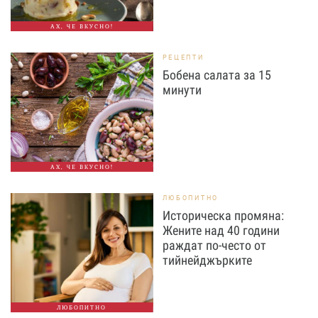
АХ, ЧЕ ВКУСНО!
РЕЦЕПТИ
Бобена салата за 15
минути
АХ, ЧЕ ВКУСНО!
ЛЮБОПИТНО
Историческа промяна:
Жените над 40 години
раждат по-често от
тийнейджърките
ЛЮБОПИТНО