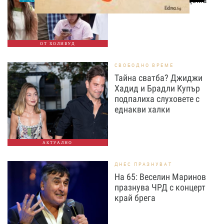
ОТ ХОЛИВУД
СВОБОДНО ВРЕМЕ
Тайна сватба? Джиджи
Хадид и Брадли Купър
подпалиха слуховете с
еднакви халки
АКТУАЛНО
ДНЕС ПРАЗНУВАТ
На 65: Веселин Маринов
празнува ЧРД с концерт
край брега