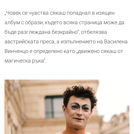
„Човек се чувства сякаш попаднал в изящен
албум с образи, където всяка страница може да
бъде разглеждана безкрайно“, отбелязва
австрийската преса, а изпълнението на Василена
Винченцо е определено като „движено сякаш от
магическа ръка“.