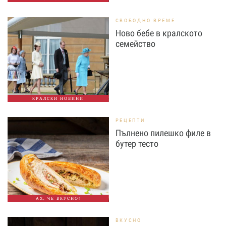
СВОБОДНО ВРЕМЕ
Ново бебе в кралското
семейство
КРАЛСКИ НОВИНИ
РЕЦЕПТИ
Пълнено пилешко филе в
бутер тесто
АХ, ЧЕ ВКУСНО!
ВКУСНО