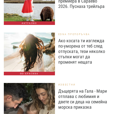
премиера в Сараево
2026. Пуснаха трейлъра
АКТУАЛНО
EDNA ПРЕПОРЪЧВА
Ако косата ти изглежда
по-уморена от теб след
отпуската, тези няколко
стъпки могат да
променят нещата
ПО-КРАСИВА
ИЗВЕСТНИ
Дъщерята на Гала - Мари
отплава с любимия и
двете си деца на семейна
морска приказка