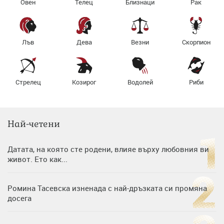
Овен
Телец
Близнаци
Рак
Лъв
Дева
Везни
Скорпион
Стрелец
Козирог
Водолей
Риби
Най-четени
Датата, на която сте родени, влияе върху любовния ви
живот. Ето как...
Ромина Тасевска изненада с най-дръзката си промяна
досега