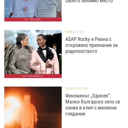
своето любимо място
БГ ЗВЕЗДИ
ИЗВЕСТНИ
A$AP Rocky и Риана с
откровено признание за
родителството
ОТ ХОЛИВУД
ЛЮБОПИТНО
Феноменът „Одисея“:
Малко българско село се
озова в клип с милиони
гледания