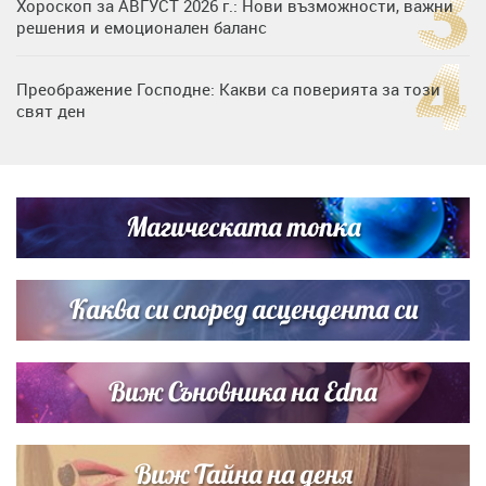
Хороскоп за АВГУСТ 2026 г.: Нови възможности, важни
решения и емоционален баланс
Преображение Господне: Какви са поверията за този
свят ден
Дъщерята на Гала - Мари отплава с любимия и двете
си деца на семейна морска приказка
Магическата топка
Звездна ваканция в Майорка: Дженифър Анистън,
Кортни Кокс и Джим Къртис заедно на яхта
Каква си според асцендента си
Виж Съновника на Edna
Виж Тайна на деня