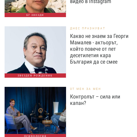
видео в Instagram
БГ ЗВЕЗДИ
ДНЕС ПРАЗНУВАТ
Какво не знаем за Георги
Мамалев - актьорът,
който повече от пет
десетилетия кара
България да се смее
ЗВЕЗДЕН РОЖДЕНИК
ОТ МЕН ЗА МЕН
Контролът – сила или
капан?
ПСИХОЛОГИЯ