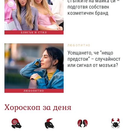
стъпките на майка си –
подготвя собствен
козметичен бранд
БЛЯСЪК И СТИЛ
ЛЮБОПИТНО
Усещането, че “нещо
предстои” – случайност
или сигнал от мозъка?
ЛЮБОПИТНО
Хороскоп за деня