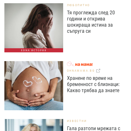
ЛЮБОПИТНО
Тя проглежда след 20
години и открива
шокираща истина за
съпруга си
EDNA ИСТОРИЯ
OHNAMAMA.BG
Хранене по време на
бременност с близнаци:
Какво трябва да знаете
ИЗВЕСТНИ
Гала разтопи мрежата с