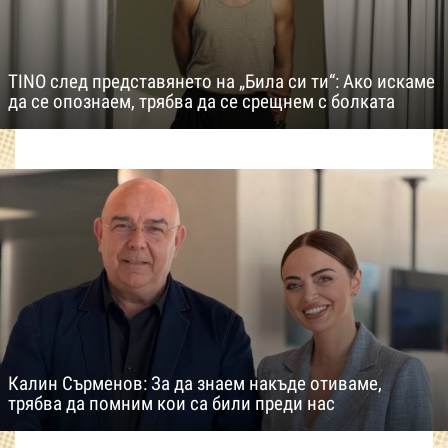
TINO след представянето на „Била си ти“: Ако искаме
да се опознаем, трябва да се срещнем с болката
Калин Сърменов: За да знаем накъде отиваме,
трябва да помним кои са били преди нас