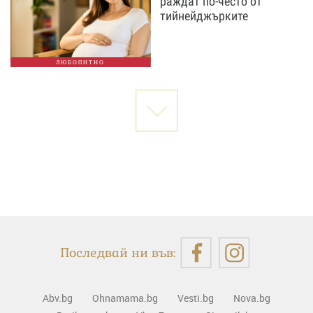
раждат по-често от
тийнейджърките
ЛЮБОПИТНО
Последвай ни във:
Abv.bg
Ohnamama.bg
Vesti.bg
Nova.bg