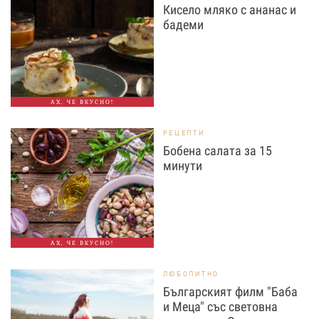
Кисело мляко с ананас и
бадеми
АХ, ЧЕ ВКУСНО!
РЕЦЕПТИ
Бобена салата за 15
минути
АХ, ЧЕ ВКУСНО!
ЛЮБОПИТНО
Българският филм "Баба
и Меца" със световна