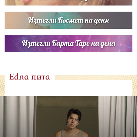
Изтегли Късмет на деня
Изтегли Карта Таро на деня
Edna пита