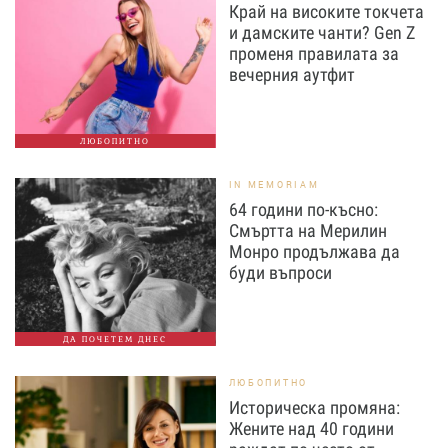
Край на високите токчета
и дамските чанти? Gen Z
променя правилата за
вечерния аутфит
ЛЮБОПИТНО
IN MEMORIAM
64 години по-късно:
Смъртта на Мерилин
Монро продължава да
буди въпроси
ДА ПОЧЕТЕМ ДНЕС
ЛЮБОПИТНО
Историческа промяна:
Жените над 40 години