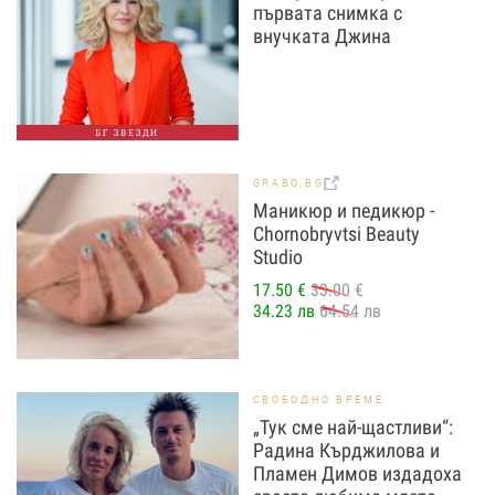
първата снимка с
внучката Джина
БГ ЗВЕЗДИ
GRABO.BG
Маникюр и педикюр -
Chornobryvtsi Beauty
Studio
17.50 €
33.00 €
34.23 лв
64.54 лв
СВОБОДНО ВРЕМЕ
„Тук сме най-щастливи“:
Радина Кърджилова и
Пламен Димов издадоха