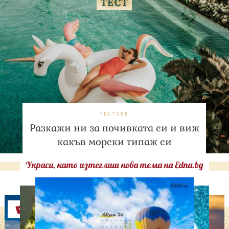
ТЕСТОВЕ
Разкажи ни за почивката си и виж
какъв морски типаж си
Украси, като изтеглиш нова тема на Edna.bg
Оферти