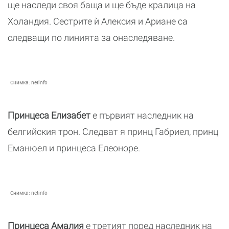
ще наследи своя баща и ще бъде кралица на
Холандия. Сестрите ѝ Алексия и Ариане са
следващи по линията за онаследяване.
Снимка:
netinfo
Принцеса Елизабет
е първият наследник на
белгийския трон. Следват я принц Габриел, принц
Еманюел и принцеса Елеоноре.
Снимка:
netinfo
Принцеса Амалия
е третият поред наследник на