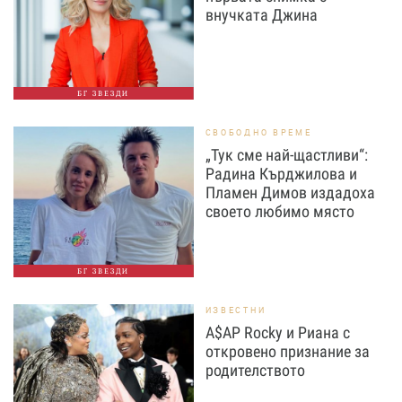
внучката Джина
БГ ЗВЕЗДИ
СВОБОДНО ВРЕМЕ
„Тук сме най-щастливи“:
Радина Кърджилова и
Пламен Димов издадоха
своето любимо място
БГ ЗВЕЗДИ
ИЗВЕСТНИ
A$AP Rocky и Риана с
откровено признание за
родителството