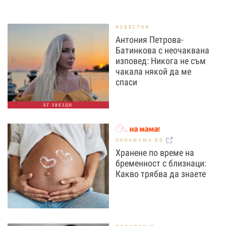
ИЗВЕСТНИ
Антония Петрова-
Батинкова с неочаквана
изповед: Никога не съм
чакала някой да ме
спаси
БГ ЗВЕЗДИ
OHNAMAMA.BG
Хранене по време на
бременност с близнаци:
Какво трябва да знаете