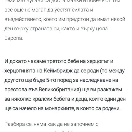
Тези малчугани са доста малки и повече от тях
все още не могат да усетят силата и
въздействието, което им предстои да имат някой
ден върху страната си, както и върху цяла
Европа.
И докато чакаме третото бебе на херцогът и
херцогинята на Кеймбридж да се роди (то между
другото ще бъде 5-то поред за наследяване на
престола във Великобритания) ще ви разкажем
за няколко кралски бебета и деца, които един ден
ще са начело на монархиите, в които са родени.
Разбира се, няма как да не започнем с