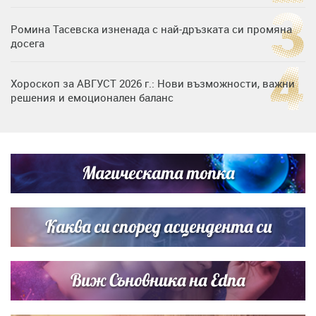
Ромина Тасевска изненада с най-дръзката си промяна
досега
Хороскоп за АВГУСТ 2026 г.: Нови възможности, важни
решения и емоционален баланс
Дъщерята на Гала - Мари отплава с любимия и двете
си деца на семейна морска приказка
Магическата топка
Звездна ваканция в Майорка: Дженифър Анистън,
Кортни Кокс и Джим Къртис заедно на яхта
Каква си според асцендента си
Виж Съновника на Edna