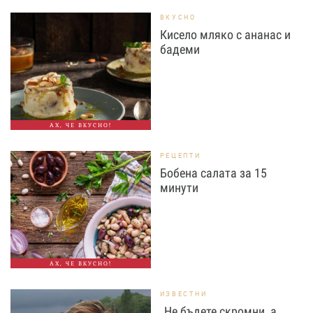
ВКУСНО
Кисело мляко с ананас и
бадеми
АХ, ЧЕ ВКУСНО!
РЕЦЕПТИ
Бобена салата за 15
минути
АХ, ЧЕ ВКУСНО!
ИЗВЕСТНИ
„Не бъдете скромни, а