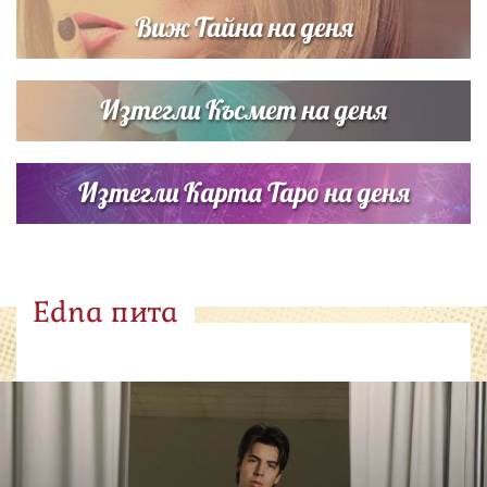
Виж Тайна на деня
Изтегли Късмет на деня
Изтегли Карта Таро на деня
Edna пита