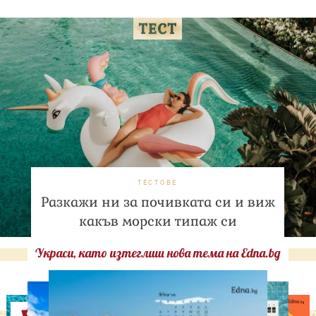
ТЕСТОВЕ
Разкажи ни за почивката си и виж
какъв морски типаж си
Украси, като изтеглиш нова тема на Edna.bg
Оферти