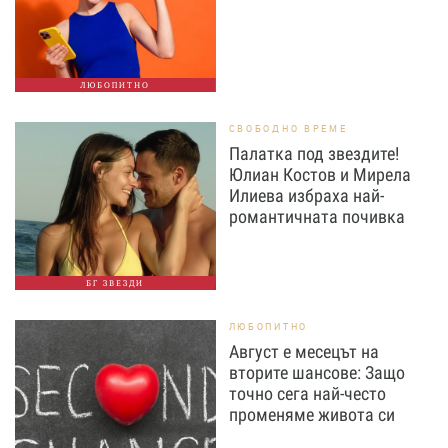
ЛЮБОПИТНО
СВОБОДНО ВРЕМЕ
Палатка под звездите!
Юлиан Костов и Мирела
Илиева избраха най-
романтичната почивка
БГ ЗВЕЗДИ
ЛЮБОПИТНО
Август е месецът на
вторите шансове: Защо
точно сега най-често
променяме живота си