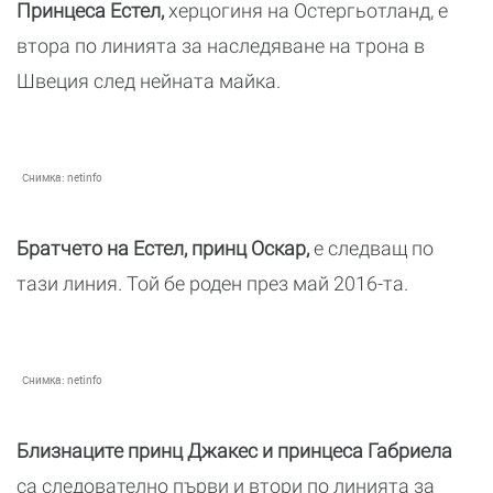
Принцеса Естел,
херцогиня на Остергьотланд, е
втора по линията за наследяване на трона в
Швеция след нейната майка.
Снимка:
netinfo
Братчето на Естел, принц Оскар,
е следващ по
тази линия. Той бе роден през май 2016-та.
Снимка:
netinfo
Близнаците принц Джакес и принцеса Габриела
са следователно първи и втори по линията за