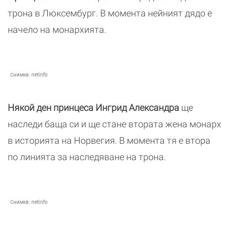
трона в Люксембург. В момента нейният дядо е
начело на монархията.
Снимка:
netinfo
Някой ден принцеса Ингрид Александра
ще
наследи баща си и ще стане втората жена монарх
в историята на Норвегия. В момента тя е втора
по линията за наследяване на трона.
Снимка:
netinfo