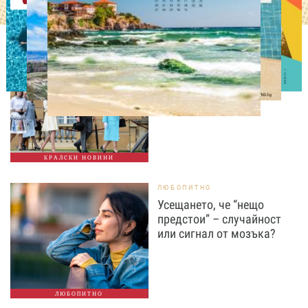
СВОБОДНО ВРЕМЕ
Ново бебе в кралското
семейство
КРАЛСКИ НОВИНИ
ЛЮБОПИТНО
Усещането, че “нещо
предстои” – случайност
или сигнал от мозъка?
ЛЮБОПИТНО