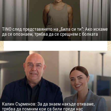
TINO след представянето на „Била си ти“: Ако искаме
да се опознаем, трябва да се срещнем с болката
Калин Сърменов: За да знаем накъде отиваме,
трябва да помним кои са били преди нас