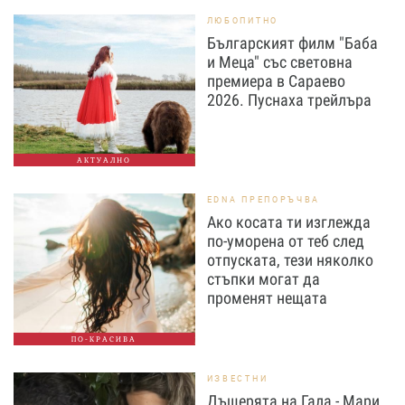
ЛЮБОПИТНО
Българският филм "Баба
и Меца" със световна
премиера в Сараево
2026. Пуснаха трейлъра
АКТУАЛНО
EDNA ПРЕПОРЪЧВА
Ако косата ти изглежда
по-уморена от теб след
отпуската, тези няколко
стъпки могат да
променят нещата
ПО-КРАСИВА
ИЗВЕСТНИ
Дъщерята на Гала - Мари