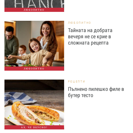
ЛЮБОПИТНО
ЛЮБОПИТНО
Тайната на добрата
вечеря не се крие в
сложната рецепта
ЛЮБОПИТНО
РЕЦЕПТИ
Пълнено пилешко филе в
бутер тесто
АХ, ЧЕ ВКУСНО!