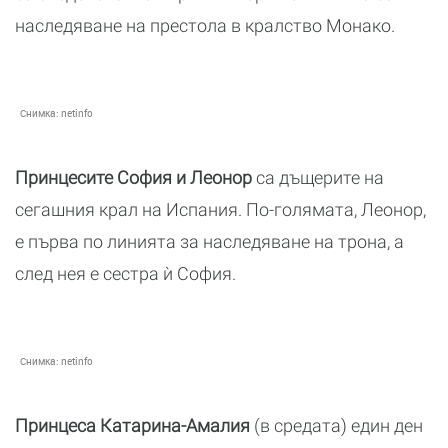
наследяване на престола в кралство Монако.
Снимка:
netinfo
Принцесите София и Леонор
са дъщерите на
сегашния крал на Испания. По-голямата, Леонор,
е първа по линията за наследяване на трона, а
след нея е сестра ѝ София.
Снимка:
netinfo
Принцеса Катарина-Амалия
(в средата) един ден