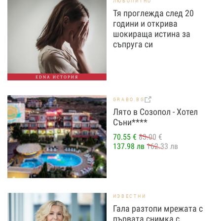
ЛЮБОПИТНО
Тя проглежда след 20
години и открива
шокираща истина за
съпруга си
EDNA ИСТОРИЯ
GRABO.BG
Лято в Созопол - Хотел
Съни****
70.55 €
83.00 €
137.98 лв
162.33 лв
ИЗВЕСТНИ
Гала разтопи мрежата с
първата снимка с