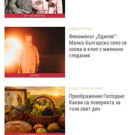
ОТ ХОЛИВУД
ЛЮБОПИТНО
Феноменът „Одисея“:
Малко българско село се
озова в клип с милиони
гледания
КИНО
ДНЕС ПРАЗНУВАТ
Преображение Господне:
Какви са поверията за
този свят ден