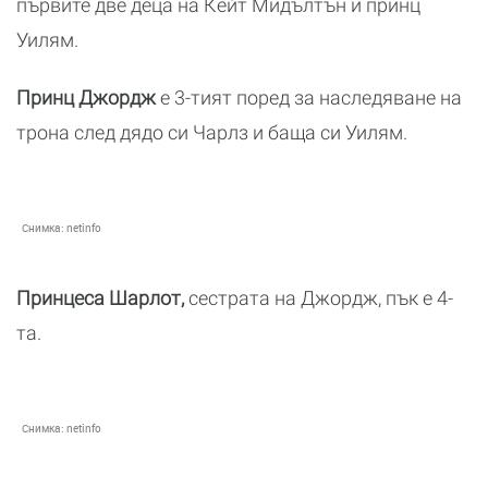
първите две деца на Кейт Мидълтън и принц
Уилям.
Принц Джордж
е 3-тият поред за наследяване на
трона след дядо си Чарлз и баща си Уилям.
Снимка:
netinfo
Принцеса Шарлот,
сестрата на Джордж, пък е 4-
та.
Снимка:
netinfo