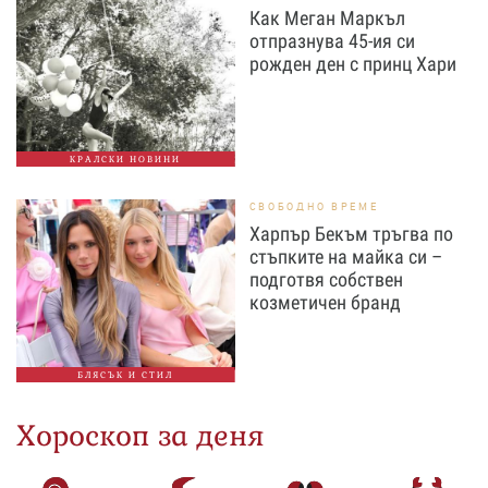
Как Меган Маркъл
отпразнува 45-ия си
рожден ден с принц Хари
КРАЛСКИ НОВИНИ
СВОБОДНО ВРЕМЕ
Харпър Бекъм тръгва по
стъпките на майка си –
подготвя собствен
козметичен бранд
БЛЯСЪК И СТИЛ
Хороскоп за деня