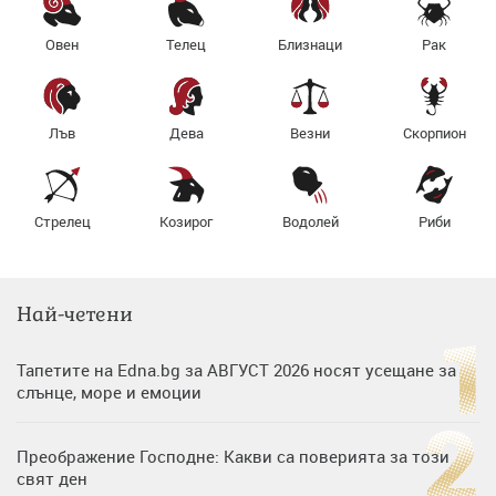
Овен
Телец
Близнаци
Рак
Лъв
Дева
Везни
Скорпион
Стрелец
Козирог
Водолей
Риби
Най-четени
Тапетите на Edna.bg за АВГУСТ 2026 носят усещане за
слънце, море и емоции
Преображение Господне: Какви са поверията за този
свят ден