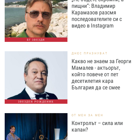
пищни“: Владимир
Карамазов разсмя
последователите си с
видео в Instagram
БГ ЗВЕЗДИ
ДНЕС ПРАЗНУВАТ
Какво не знаем за Георги
Мамалев - актьорът,
който повече от пет
десетилетия кара
България да се смее
ЗВЕЗДЕН РОЖДЕНИК
ОТ МЕН ЗА МЕН
Контролът – сила или
капан?