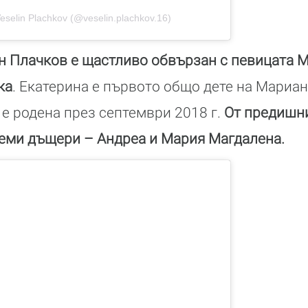
eselin Plachkov (@veselin.plachkov.16)
н Плачков е щастливо обвързан с певицата М
ка
. Екатерина е първото общо дете на Мариа
 е родена през септември 2018 г.
От предишни
леми дъщери – Андреа и Мария Магдалена.