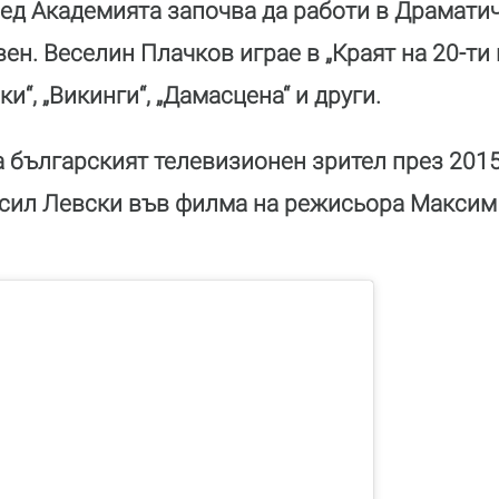
ед Академията започва да работи в Драматич
ен. Веселин Плачков играе в „Краят на 20-ти 
и“, „Викинги“, „Дамасцена“ и други.
а българският телевизионен зрител през 201
асил Левски във филма на режисьора Максим