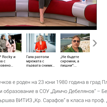
Next
 Rocky и
Гала разтопи
„Не бъдете
Дъщер
а с
мрежата с
скромни, а
Гала -
ровено
първата снимка
пищни“:
отплав
нание за
с внучката
Владимир
любим
ителството
Джина
Карамазов
двете 
разсмя
семейн
чков е роден на 23 юни 1980 година в град 
последователите
приказ
си с видео в
и образование в СОУ „Димчо Дебелянов“ – Бе
Instagram
ършва ВИТИЗ „Кр. Сарафов“ в класа на проф