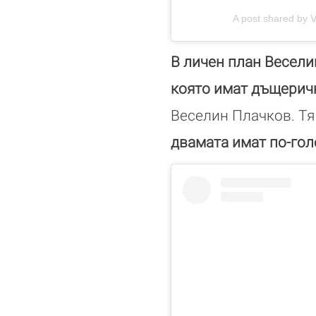
A post shared by V
В личен план Весели
която имат дъщерич
Веселин Плачков. Тя
двамата имат по-го