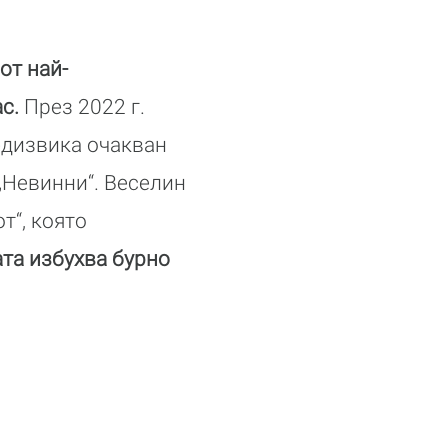
от най-
с.
През 2022 г.
едизвика очакван
„Невинни“. Веселин
т“, която
та избухва бурно