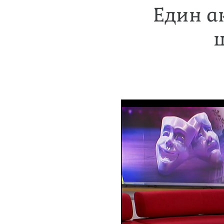
Един а
щ