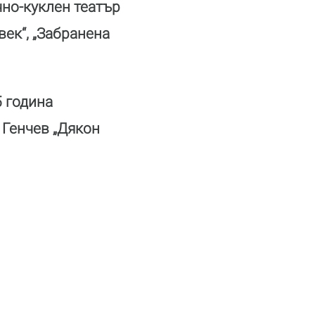
но-куклен театър
век“, „Забранена
5 година
 Генчев „Дякон