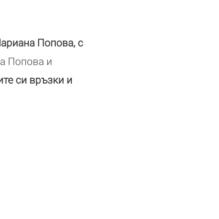
ариана Попова, с
на Попова и
те си връзки и