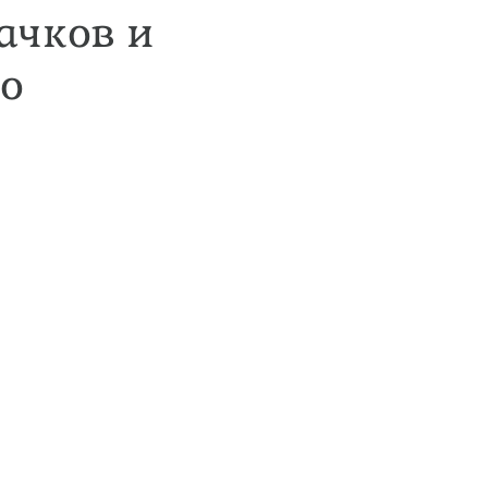
ачков и
во