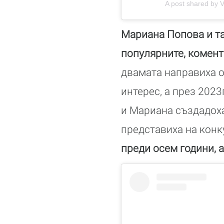
A post shared by V
Мариана Попова и та
популярните, комент
двамата направиха о
интерес, а през 202
и Мариана създадоха 
представиха на конк
преди осем години, а