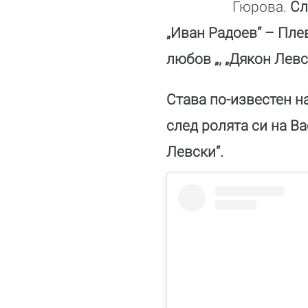
Гюрова.
Сл
„Иван Радоев“ – Плев
любов „, „Дякон Левск
Става по-известен н
след ролята си на В
Левски“.