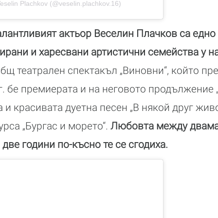
eselin Plachkov (@veselin.plachkov.16)
лантливият актьор Веселин Плачков са едно 
ирани и харесвани артистични семейства у на
бщ театрален спектакъл „Виновни“, който пр
3г. бе премиерата и на неговото продължение 
и красивата дуетна песен „В някой друг живо
урса „Бургас и морето“.
Любовта между двама
 две години по-късно те се сгодиха.