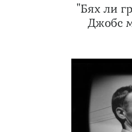
"Бях ли г
Джобс м