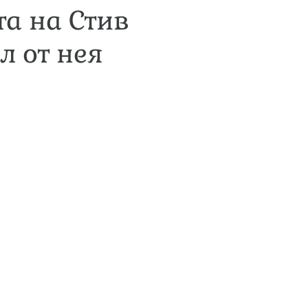
та на Стив
л от нея