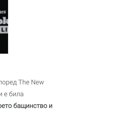
според The New
и е била
оето бащинство и