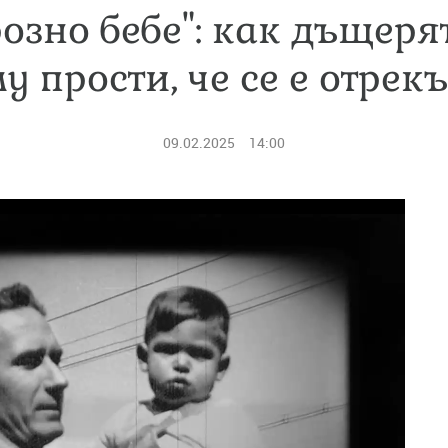
розно бебе": как дъщеря
у прости, че се е отрекъ
09.02.2025
14:00