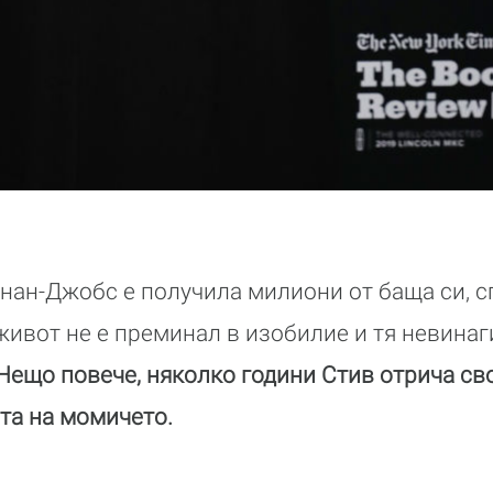
нан-Джобс е получила милиони от баща си, 
живот не е преминал в изобилие и тя невинаг
Нещо повече, няколко години Стив отрича св
та на момичето.