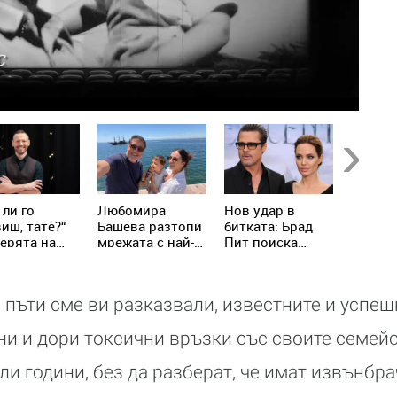
Next
 ли го
Любомира
Нов удар в
Антон
иш, тате?“
Башева разтопи
битката: Брад
Петров
ерята на
мрежата с най-
Пит поиска
Батинк
н Павлов го
нежните кадри с
достъп до
неочак
тира
Башар Рахал и
тайните на
изпове
малкия им син
Анджелина
не съм
 пъти сме ви разказвали, известните и успе
Джоли
някой 
спаси
и и дори токсични връзки със своите семейс
ли години, без да разберат, че имат извънбр