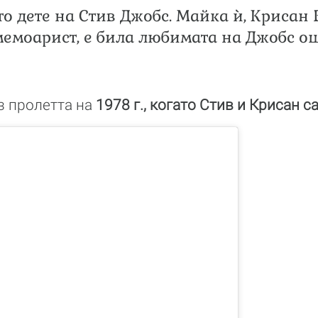
то дете на Стив Джобс. Майка ѝ, Крисан 
емоарист, е била любимата на Джобс ощ
з пролетта на
1978 г., когато Стив и Крисан са