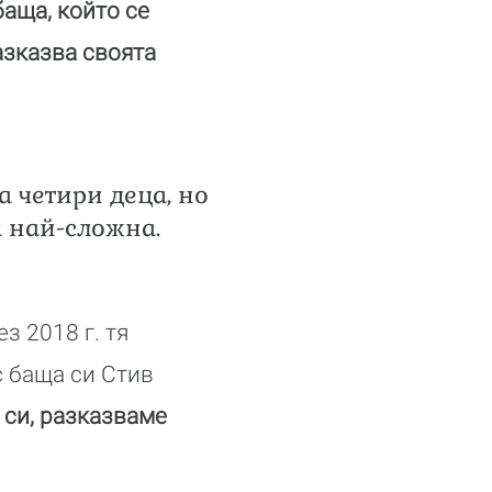
аща, който се
азказва своята
а четири деца, но
а най-сложна.
з 2018 г. тя
с баща си Стив
 си, разказваме