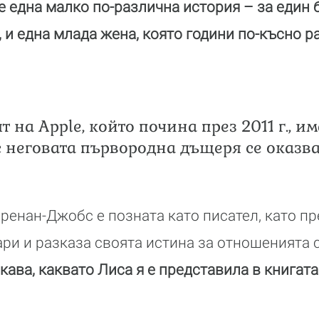
 една малко по-различна история – за един б
, и една млада жена, която години по-късно р
 на Apple, който почина през 2011 г., им
с неговата първородна дъщеря се оказв
енан-Джобс е позната като писател, като пре
ри и разказа своята истина за отношенията 
кава, каквато Лиса я е представила в книгата