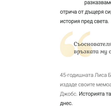
разказваме
отрича от дъщеря си
история пред света.
Съоснователят
връзката му 
45-годишната Лиса Бр
издаде своите мемоа
Джобс.
Историята та
днес.