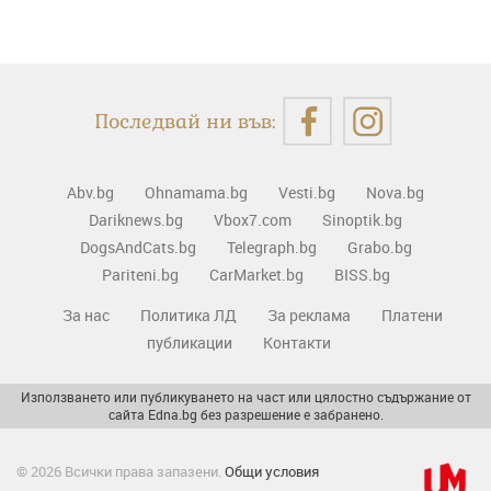
Последвай ни във:
Abv.bg
Ohnamama.bg
Vesti.bg
Nova.bg
Dariknews.bg
Vbox7.com
Sinoptik.bg
DogsAndCats.bg
Telegraph.bg
Grabo.bg
Pariteni.bg
CarMarket.bg
BISS.bg
За нас
Политика ЛД
За реклама
Платени
публикации
Контакти
Използването или публикуването на част или цялостно съдържание от
сайта Edna.bg без разрешение е забранено.
© 2026 Всички права запазени.
Общи условия