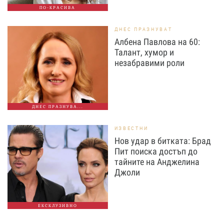
ПО-КРАСИВА
ДНЕС ПРАЗНУВАТ
Албена Павлова на 60:
Талант, хумор и
незабравими роли
ДНЕС ПРАЗНУВА...
ИЗВЕСТНИ
Нов удар в битката: Брад
Пит поиска достъп до
тайните на Анджелина
Джоли
ЕКСКЛУЗИВНО