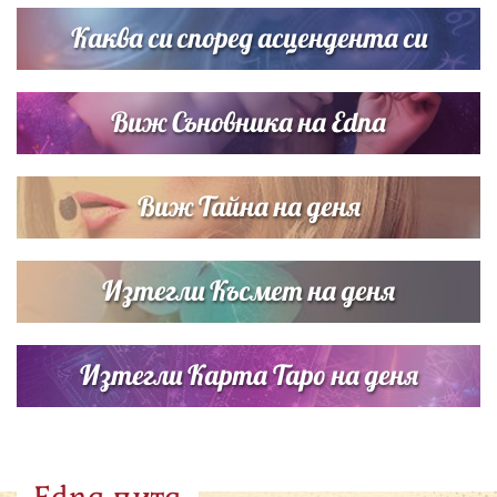
Братя Аргирови я изненадаха с песен
Каква си според асцендента си
Виж Съновника на Edna
Виж Тайна на деня
Изтегли Късмет на деня
Изтегли Карта Таро на деня