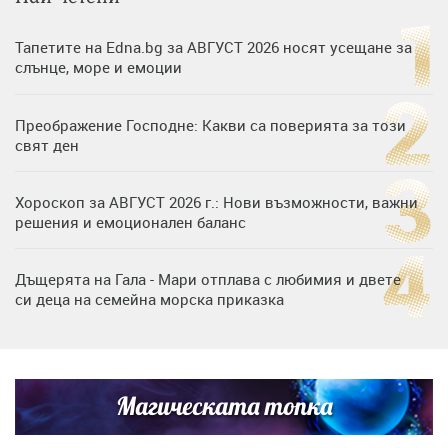
Тапетите на Edna.bg за АВГУСТ 2026 носят усещане за
слънце, море и емоции
Преображение Господне: Какви са поверията за този
свят ден
Хороскоп за АВГУСТ 2026 г.: Нови възможности, важни
решения и емоционален баланс
Дъщерята на Гала - Мари отплава с любимия и двете
си деца на семейна морска приказка
„Тук сме най-щастливи“: Радина Кърджилова и Пламен
Димов издадоха своето любимо място
Магическата топка
Дъщерята на Тодор Батков вдигна сватба, Стоичков и