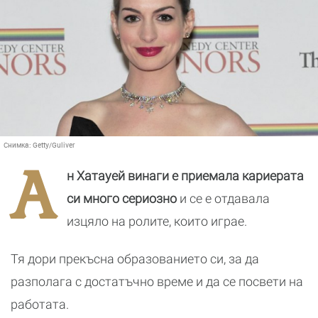
Снимка:
Getty/Guliver
А
н Хатауей винаги е приемала кариерата
си много сериозно
и се е отдавала
изцяло на ролите, които играе.
Тя дори прекъсна образованието си, за да
разполага с достатъчно време и да се посвети на
работата.