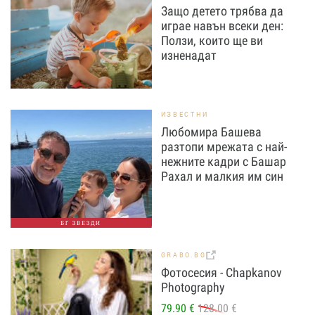
Защо детето трябва да
играе навън всеки ден:
Ползи, които ще ви
изненадат
ИЗВЕСТНИ
Любомира Башева
разтопи мрежата с най-
нежните кадри с Башар
Рахал и малкия им син
БГ ЗВЕЗДИ
GRABO.BG
Фотосесия - Chapkanov
Photography
79.90 €
128.00 €