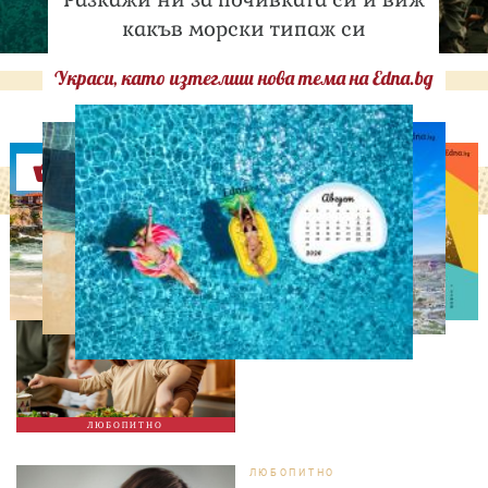
какъв морски типаж си
Украси, като изтеглиш нова тема на Edna.bg
Оферти
ЛЮБОПИТНО
Тайната на добрата
вечеря не се крие в
сложната рецепта
ЛЮБОПИТНО
ЛЮБОПИТНО