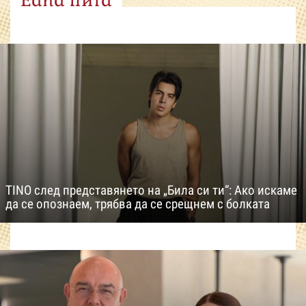
Edna пита
TINO след представянето на „Била си ти“: Ако искаме
да се опознаем, трябва да се срещнем с болката