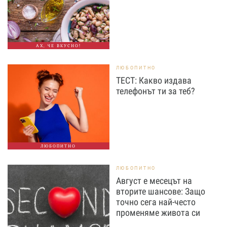
АХ, ЧЕ ВКУСНО!
ЛЮБОПИТНО
ТЕСТ: Какво издава
телефонът ти за теб?
ЛЮБОПИТНО
ЛЮБОПИТНО
Август е месецът на
вторите шансове: Защо
точно сега най-често
променяме живота си