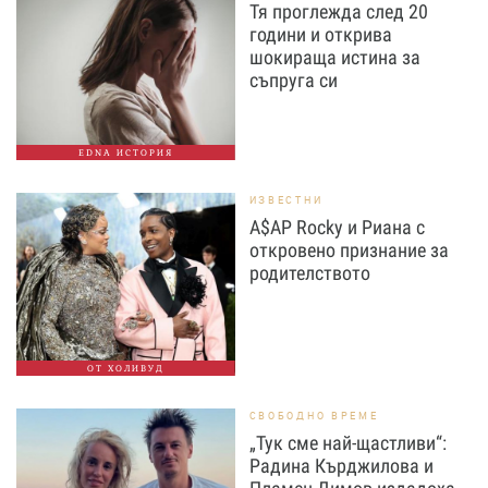
Тя проглежда след 20
години и открива
шокираща истина за
съпруга си
EDNA ИСТОРИЯ
ИЗВЕСТНИ
A$AP Rocky и Риана с
откровено признание за
родителството
ОТ ХОЛИВУД
СВОБОДНО ВРЕМЕ
„Тук сме най-щастливи“:
Радина Кърджилова и