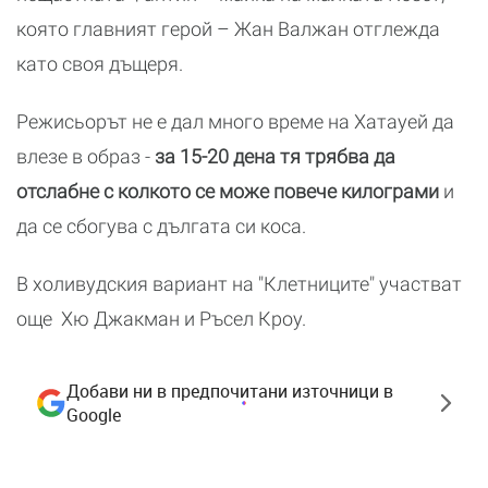
която главният герой – Жан Валжан отглежда
като своя дъщеря.
Режисьорът не е дал много време на Хатауей да
влезе в образ -
за 15-20 дена тя трябва да
отслабне с колкото се може повече килограми
и
да се сбогува с дългата си коса.
В холивудския вариант на "Клетниците" участват
още Хю Джакман и Ръсел Кроу.
Добави ни в предпочитани източници в
Google