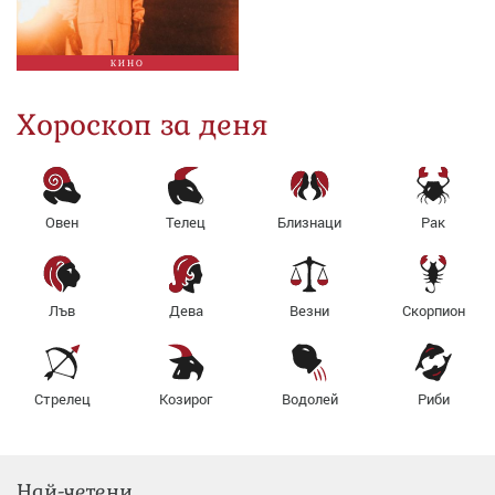
КИНО
Хороскоп за деня
Овен
Телец
Близнаци
Рак
Лъв
Дева
Везни
Скорпион
Стрелец
Козирог
Водолей
Риби
Най-четени