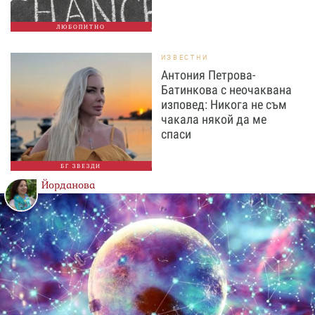
ЛЮБОПИТНО
ИЗВЕСТНИ
Антония Петрова-
Батинкова с неочаквана
изповед: Никога не съм
чакала някой да ме
спаси
БГ ЗВЕЗДИ
Йорданова