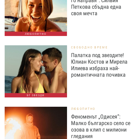
го направя“: Силвия
Петкова сбъдна една
своя мечта
ЛЮБОПИТНО
СВОБОДНО ВРЕМЕ
Палатка под звездите!
Юлиан Костов и Мирела
Илиева избраха най-
романтичната почивка
БГ ЗВЕЗДИ
ЛЮБОПИТНО
Феноменът „Одисея“:
Малко българско село се
озова в клип с милиони
гледания