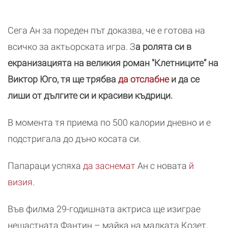
Сега Ан за пореден път доказва, че е готова на
всичко за актьорската игра. З
а ролята си в
екранизацията на великия роман "Клетниците“ на
Виктор Юго, тя ще трябва
да отслабне
и да се
лиши от дългите си и красиви къдрици.
В момента тя приема по 500 калории дневно и е
подстригала до дъно косата си.
Папараци успяха
да заснемат
Ан с новата
й
визия
.
Във филма 29-годишната актриса ще изиграе
нещастната Фантин – майка на малката Козет,