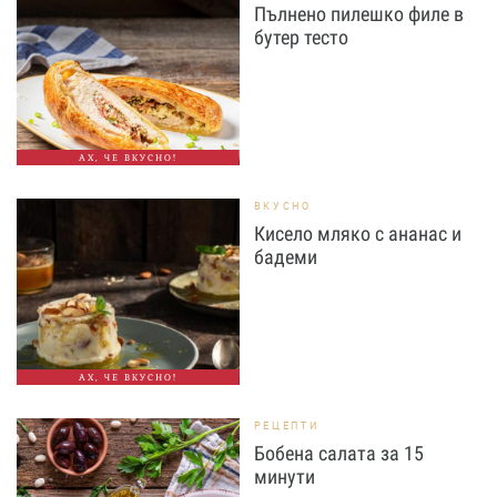
Пълнено пилешко филе в
бутер тесто
АХ, ЧЕ ВКУСНО!
ВКУСНО
Кисело мляко с ананас и
бадеми
АХ, ЧЕ ВКУСНО!
РЕЦЕПТИ
Бобена салата за 15
минути