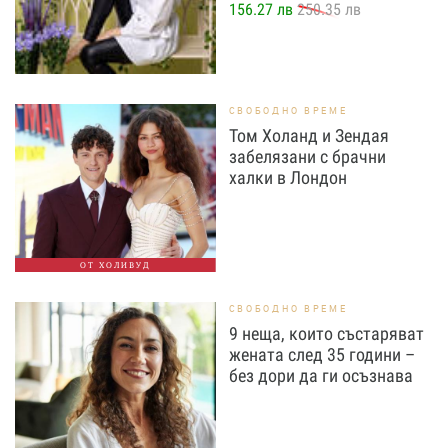
156.27 лв
250.35 лв
СВОБОДНО ВРЕМЕ
Том Холанд и Зендая
забелязани с брачни
халки в Лондон
ОТ ХОЛИВУД
СВОБОДНО ВРЕМЕ
9 неща, които състаряват
жената след 35 години –
без дори да ги осъзнава