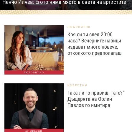
Ненчо Илчев: Егото няма място в света на артистите
ЛЮБОПИТНО
Коя си ти след 20:00
часа? Вечерните навици
издават много повече,
отколкото предполагаш
ЛЮБОПИТНО
ИЗВЕСТНИ
Така ли го правиш, тате?“
Дъщерята на Орлин
Павлов го имитира
БГ ЗВЕЗДИ