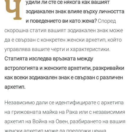
Ч
удили ли сте се някога как вашият
новата
реалност
зодиакален знак влияе върху личността
и поведението ви като жена?
Според
скорошна статия вашият зодиакален знак може
да е свързан с конкретен женски архетип, който
управлява вашите черти и характеристики.
Статията изследва връзката между
астрологията и женските архетипи, разкривайки
как всеки зодиакален знак е свързан с различен
архетип.
Независимо дали се идентифицирате с архетипа
на грижовната майка на Рака или с независимия
архетип на Война на Овен, разбирането на вашия
женски архетип може да предложи ценна