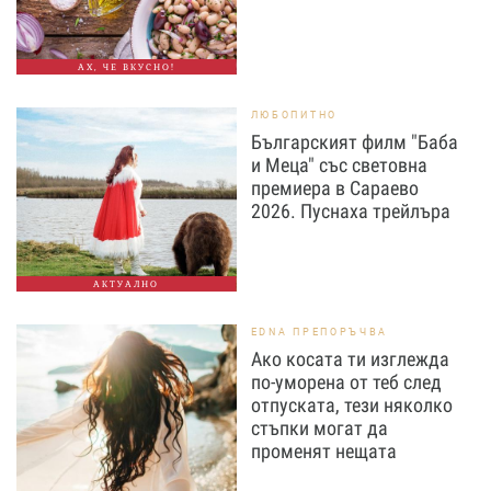
АХ, ЧЕ ВКУСНО!
ЛЮБОПИТНО
Българският филм "Баба
и Меца" със световна
премиера в Сараево
2026. Пуснаха трейлъра
АКТУАЛНО
EDNA ПРЕПОРЪЧВА
Ако косата ти изглежда
по-уморена от теб след
отпуската, тези няколко
стъпки могат да
променят нещата