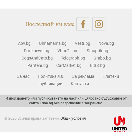
Последвай ни във:
Abv.bg
Ohnamama.bg
Vesti.bg
Nova.bg
Dariknews.bg
Vbox7.com
Sinoptik.bg
DogsAndCats.bg
Telegraph.bg
Grabo.bg
Pariteni.bg
CarMarket.bg
BISS.bg
За нас
Политика ЛД
За реклама
Платени
публикации
Контакти
Използването или публикуването на част или цялостно съдържание от
сайта Edna.bg без разрешение е забранено.
© 2026 Всички права запазени.
Общи условия