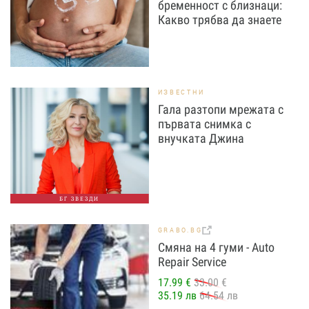
бременност с близнаци:
Какво трябва да знаете
ИЗВЕСТНИ
Гала разтопи мрежата с
първата снимка с
внучката Джина
БГ ЗВЕЗДИ
GRABO.BG
Смяна на 4 гуми - Auto
Repair Service
17.99 €
33.00 €
35.19 лв
64.54 лв