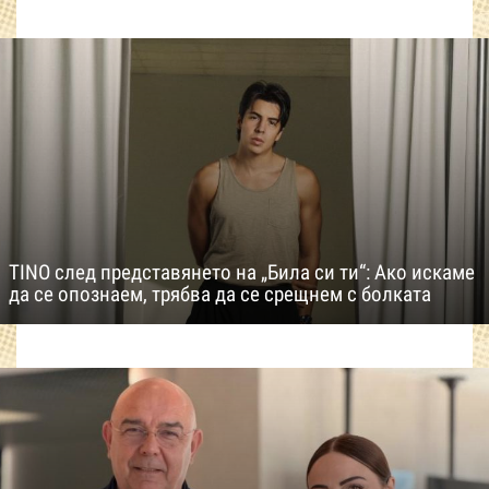
TINO след представянето на „Била си ти“: Ако искаме
да се опознаем, трябва да се срещнем с болката