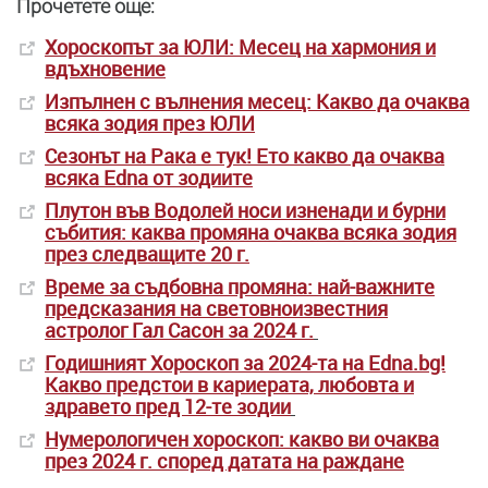
Прочетете още:
Хороскопът за ЮЛИ: Месец на хармония и
вдъхновение
Изпълнен с вълнения месец: Какво да очаква
всяка зодия през ЮЛИ
Сезонът на Рака е тук! Ето какво да очаква
всяка Edna от зодиите
Плутон във Водолей носи изненади и бурни
събития: каква промяна очаква всяка зодия
през следващите 20 г.
Време за съдбовна промяна: най-важните
предсказания на световноизвестния
астролог Гал Сасон за 2024 г.
Годишният Хороскоп за 2024-та на Edna.bg!
Какво предстои в кариерата, любовта и
здравето пред 12-те зодии
Нумерологичен хороскоп: какво ви очаква
през 2024 г. според датата на раждане