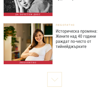
ДА ПОЧЕТЕМ ДНЕС
ЛЮБОПИТНО
Историческа промяна:
Жените над 40 години
раждат по-често от
тийнейджърките
ЛЮБОПИТНО