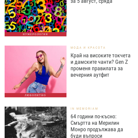
за 5 август, сряда
НУМЕРОЛОГИЯ
МОДА И КРАСОТА
Край на високите токчета
и дамските чанти? Gen Z
променя правилата за
вечерния аутфит
ЛЮБОПИТНО
IN MEMORIAM
64 години по-късно:
Смъртта на Мерилин
Монро продължава да
буди въпроси