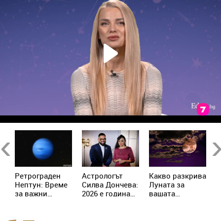
Previous
Ne
Ретрограден
Астрологът
Kакво разкрива
К
Нептун: Време
Силва Дончева:
Луната за
и
за важни
2026 е година
вашата
ж
решения за 4
на съвпадите,
личност?
зодии
които
отключват