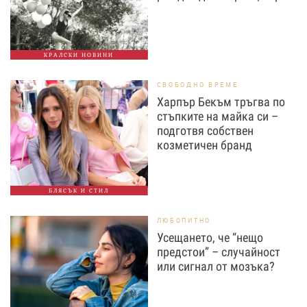
КРАЛСКИ НОВИНИ
СВОБОДНО ВРЕМЕ
Харпър Бекъм тръгва по
стъпките на майка си –
подготвя собствен
козметичен бранд
БЛЯСЪК И СТИЛ
ЛЮБОПИТНО
Усещането, че “нещо
предстои” – случайност
или сигнал от мозъка?