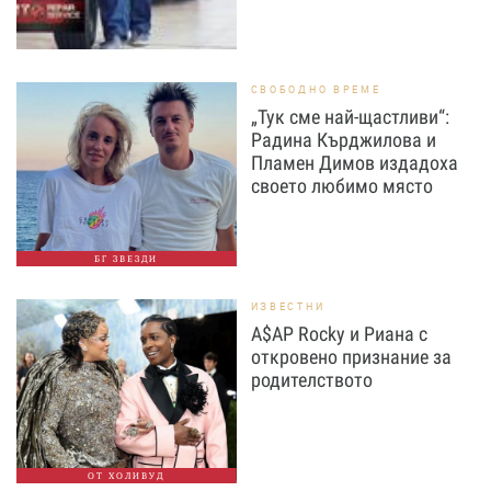
СВОБОДНО ВРЕМЕ
„Тук сме най-щастливи“:
Радина Кърджилова и
Пламен Димов издадоха
своето любимо място
БГ ЗВЕЗДИ
ИЗВЕСТНИ
A$AP Rocky и Риана с
откровено признание за
родителството
ОТ ХОЛИВУД