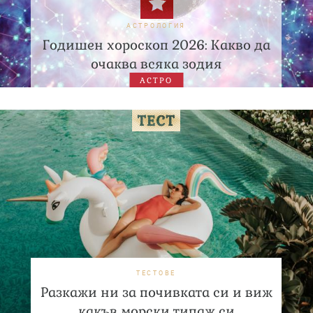
АСТРОЛОГИЯ
Годишен хороскоп 2026: Какво да
очаква всяка зодия
АСТРО
ТЕСТОВЕ
Разкажи ни за почивката си и виж
какъв морски типаж си