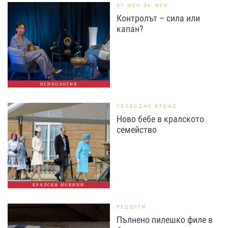
ОТ МЕН ЗА МЕН
Контролът – сила или
капан?
ПСИХОЛОГИЯ
СВОБОДНО ВРЕМЕ
Ново бебе в кралското
семейство
КРАЛСКИ НОВИНИ
РЕЦЕПТИ
Пълнено пилешко филе в