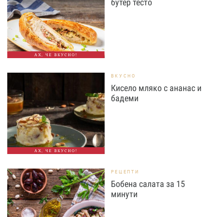
бутер тесто
АХ, ЧЕ ВКУСНО!
ВКУСНО
Кисело мляко с ананас и
бадеми
АХ, ЧЕ ВКУСНО!
РЕЦЕПТИ
Бобена салата за 15
минути