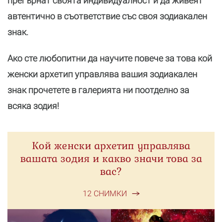
прегърнат своята индивидуалност и да живеят
автентично в съответствие със своя зодиакален
знак.
Ако сте любопитни да научите повече за това кой
женски архетип управлява вашия зодиакален
знак прочетете в галерията ни поотделно за
всяка зодия!
Кой женски архетип управлява
вашата зодия и какво значи това за
вас?
12 СНИМКИ