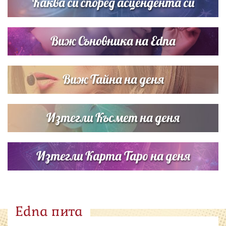
Каква си според асцендента си
Виж Съновника на Edna
Виж Тайна на деня
Изтегли Късмет на деня
Изтегли Карта Таро на деня
Edna пита