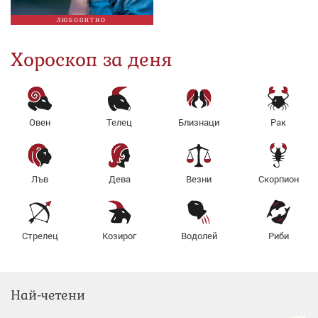
ЛЮБОПИТНО
Хороскоп за деня
Овен
Телец
Близнаци
Рак
Лъв
Дева
Везни
Скорпион
Стрелец
Козирог
Водолей
Риби
Най-четени