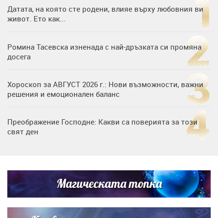
Датата, на която сте родени, влияе върху любовния ви
живот. Ето как...
Ромина Тасевска изненада с най-дръзката си промяна
досега
Хороскоп за АВГУСТ 2026 г.: Нови възможности, важни
решения и емоционален баланс
Преображение Господне: Какви са поверията за този
свят ден
Дъщерята на Гала - Мари отплава с любимия и двете
си деца на семейна морска приказка
Магическата топка
Звездна ваканция в Майорка: Дженифър Анистън,
Кортни Кокс и Джим Къртис заедно на яхта