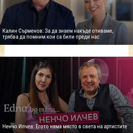
Калин Сърменов: За да знаем накъде отиваме,
трябва да помним кои са били преди нас
Ненчо Илчев: Егото няма място в света на артистите