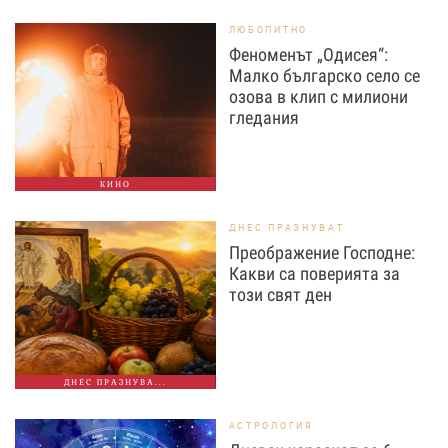
ЛЮБОПИТНО
Феноменът „Одисея“:
Малко българско село се
озова в клип с милиони
гледания
КИНО
ДНЕС ПРАЗНУВАТ
Преображение Господне:
Какви са поверията за
този свят ден
ДНЕС ПРАЗНУВА...
АСТРОЛОГИЯ