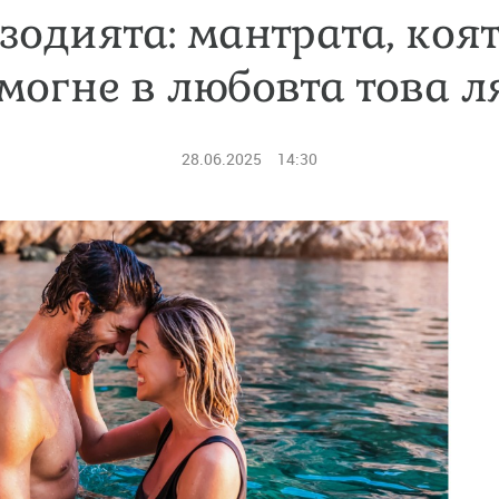
зодията: мантрата, коя
могне в любовта това л
28.06.2025
14:30