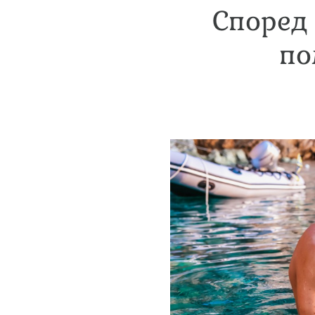
Според 
по