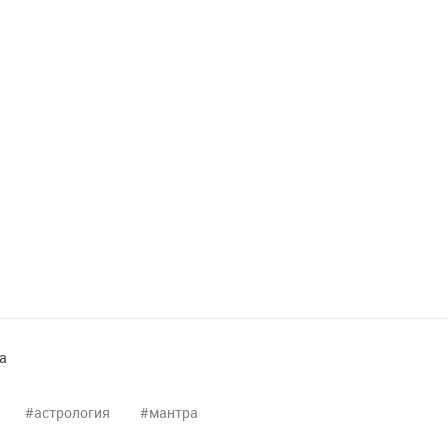
а
астрология
мантра