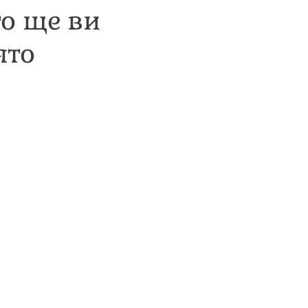
то ще ви
ято