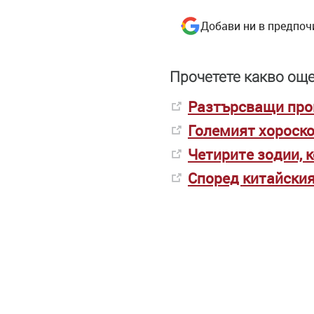
Добави ни в предпоч
Прочетете какво още
Разтърсващи пром
Големият хороско
Четирите зодии, 
Според китайския