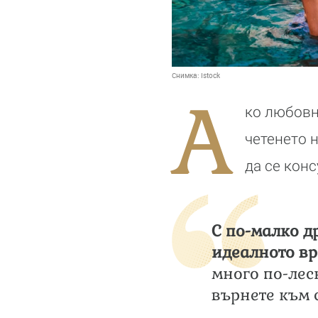
Снимка:
Istock
А
ко любовн
четенето 
да се кон
С по-малко д
идеалното вр
много по-лес
върнете към 