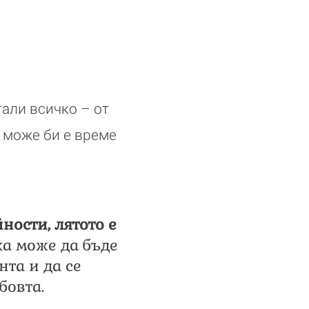
тали всичко – от
 може би е време
ности, лятото е
а може да бъде
нта и да се
бовта.