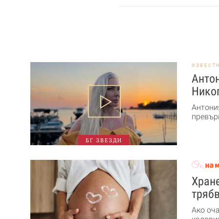
ИЗВЕСТ
Антон
Никог
Антони
превърн
БГ ЗВЕЗДИ
Хране
трябв
Ако оч