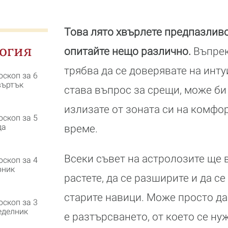
Това лято хвърлете предпазливо
огия
опитайте нещо различно.
Въпрек
трябва да се доверявате на инту
оскоп за 6
въртък
става въпрос за срещи, може би
излизате от зоната си на комфор
оскоп за 5
да
време.
Всеки съвет на астролозите ще 
оскоп за 4
рник
растете, да се разширите и да се
старите навици. Може просто да 
оскоп за 3
еделник
е разтърсването, от което се нуж