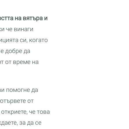
стта на вятъра и
и че винаги
ицията си, когато
 е добре да
т от време на
ви помогне да
 отървете от
откриете, че това
даете, за да се