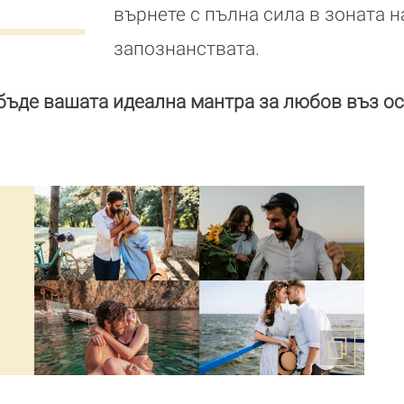
върнете с пълна сила в зоната н
запознанствата.
 бъде вашата идеална мантра за любов въз ос