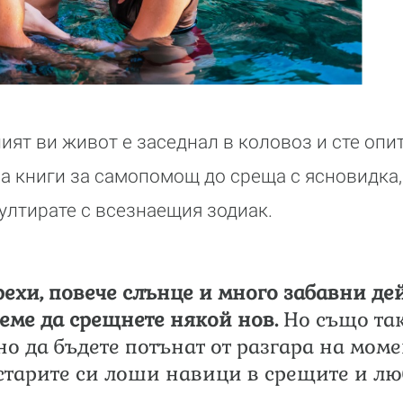
ият ви живот е заседнал в коловоз и сте опи
на книги за самопомощ до среща с ясновидка,
султирате с всезнаещия зодиак.
рехи, повече слънце и много забавни дей
еме да срещнете някой нов.
Но също так
но да бъдете потънат от разгара на моме
старите си лоши навици в срещите и лю