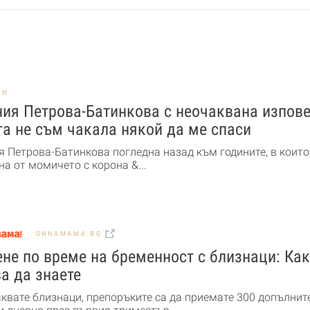
НИ
ия Петрова-Батинкова с неочаквана изпове
а не съм чакала някой да ме спаси
я Петрова-Батинкова погледна назад към годините, в които
а от момичето с корона &...
OHNAMAMA.BG
не по време на бременност с близнаци: Ка
а да знаете
аквате близнаци, препоръките са да приемате 300 допълнит