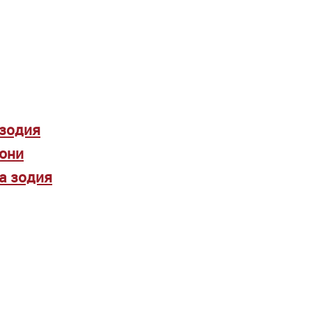
 зодия
 юни
а зодия