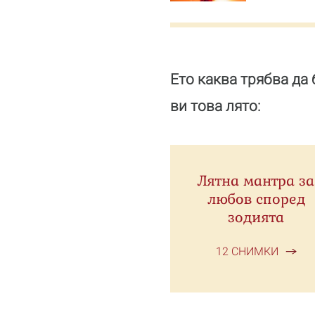
Ето каква трябва да
ви това лято:
Лятна мантра за
любов според
зодията
12 СНИМКИ