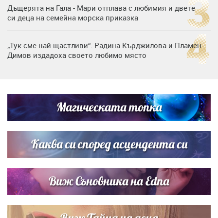
Дъщерята на Гала - Мари отплава с любимия и двете
си деца на семейна морска приказка
„Тук сме най-щастливи“: Радина Кърджилова и Пламен
Димов издадоха своето любимо място
Дъщерята на Тодор Батков вдигна сватба, Стоичков и
Братя Аргирови я изненадаха с песен
Магическата топка
Дневен хороскоп за 6 август, четвъртък
Каква си според асцендента си
Виж Съновника на Edna
Виж Тайна на деня