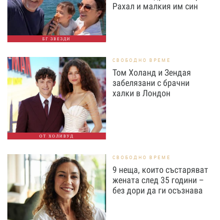
Рахал и малкия им син
БГ ЗВЕЗДИ
СВОБОДНО ВРЕМЕ
Том Холанд и Зендая
забелязани с брачни
халки в Лондон
ОТ ХОЛИВУД
СВОБОДНО ВРЕМЕ
9 неща, които състаряват
жената след 35 години –
без дори да ги осъзнава