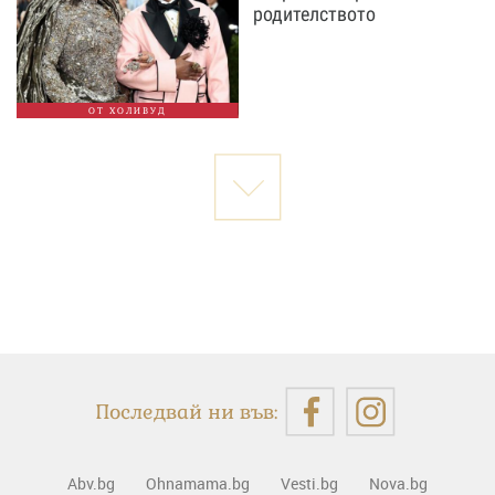
родителството
ОТ ХОЛИВУД
Последвай ни във:
Abv.bg
Ohnamama.bg
Vesti.bg
Nova.bg