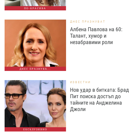
ПО-КРАСИВА
ДНЕС ПРАЗНУВАТ
Албена Павлова на 60:
Талант, хумор и
незабравими роли
ДНЕС ПРАЗНУВА...
ИЗВЕСТНИ
Нов удар в битката: Брад
Пит поиска достъп до
тайните на Анджелина
Джоли
ЕКСКЛУЗИВНО