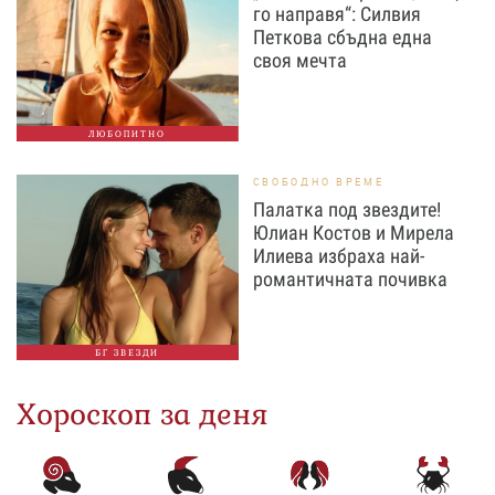
го направя“: Силвия
Петкова сбъдна една
своя мечта
ЛЮБОПИТНО
СВОБОДНО ВРЕМЕ
Палатка под звездите!
Юлиан Костов и Мирела
Илиева избраха най-
романтичната почивка
БГ ЗВЕЗДИ
Хороскоп за деня