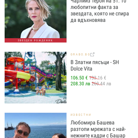
Чарлийз Терон на 51: 10
любопитни факта за
звездата, която не спира
да вдъхновява
ЗВЕЗДЕН РОЖДЕНИК
GRABO.BG
В Златни пясъци - SH
Dolce Vita
106.50 €
133.16 €
208.30 лв
260.44 лв
ИЗВЕСТНИ
Любомира Башева
разтопи мрежата с най-
нежните кадри с Башар