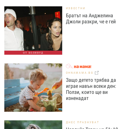
ИЗВЕСТНИ
Братът на Анджелина
Джоли разкри, че е гей
ОТ ХОЛИВУД
OHNAMAMA.BG
Защо детето трябва да
играе навън всеки ден:
Ползи, които ще ви
изненадат
ДНЕС ПРАЗНУВАТ