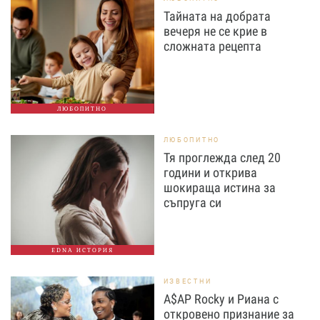
Тайната на добрата
вечеря не се крие в
сложната рецепта
ЛЮБОПИТНО
ЛЮБОПИТНО
Тя проглежда след 20
години и открива
шокираща истина за
съпруга си
EDNA ИСТОРИЯ
ИЗВЕСТНИ
A$AP Rocky и Риана с
откровено признание за