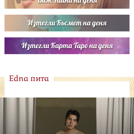
Изтегли Късмет на деня
Изтегли Карта Таро на деня
Edna пита