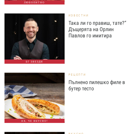
ЛЮБОПИТНО
ИЗВЕСТНИ
Така ли го правиш, тате?“
Дъщерята на Орлин
Павлов го имитира
БГ ЗВЕЗДИ
РЕЦЕПТИ
Пълнено пилешко филе в
бутер тесто
АХ, ЧЕ ВКУСНО!
ВКУСНО