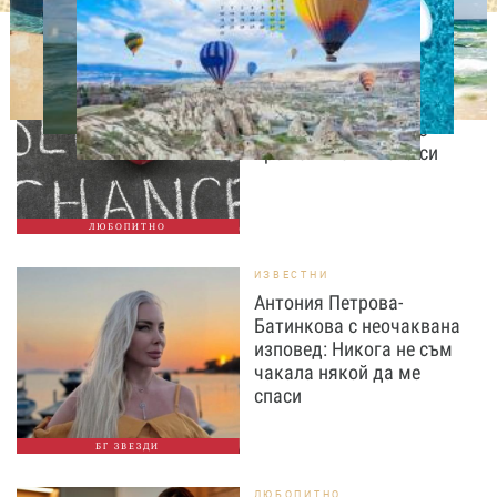
ЛЮБОПИТНО
Август е месецът на
вторите шансове: Защо
точно сега най-често
променяме живота си
ЛЮБОПИТНО
ИЗВЕСТНИ
Антония Петрова-
Батинкова с неочаквана
изповед: Никога не съм
чакала някой да ме
спаси
БГ ЗВЕЗДИ
ЛЮБОПИТНО