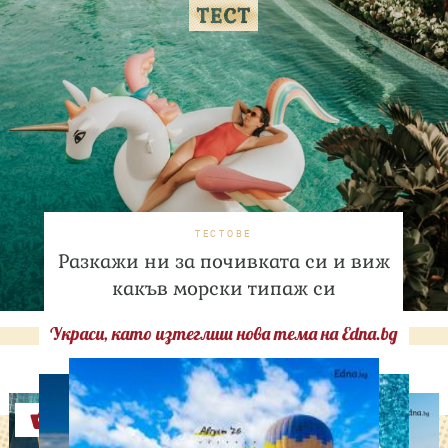
ТЕСТОВЕ
Разкажи ни за почивката си и виж
какъв морски типаж си
Украси, като изтеглиш нова тема на Edna.bg
Оферти