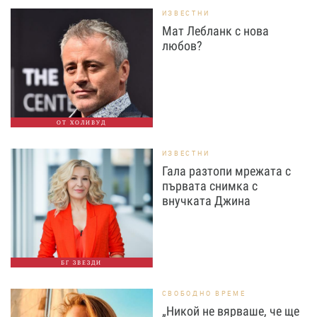
ИЗВЕСТНИ
Мат Лебланк с нова
любов?
ОТ ХОЛИВУД
ИЗВЕСТНИ
Гала разтопи мрежата с
първата снимка с
внучката Джина
БГ ЗВЕЗДИ
СВОБОДНО ВРЕМЕ
„Никой не вярваше, че ще