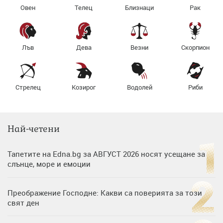
Овен
Телец
Близнаци
Рак
Лъв
Дева
Везни
Скорпион
Стрелец
Козирог
Водолей
Риби
Най-четени
Тапетите на Edna.bg за АВГУСТ 2026 носят усещане за
слънце, море и емоции
Преображение Господне: Какви са поверията за този
свят ден