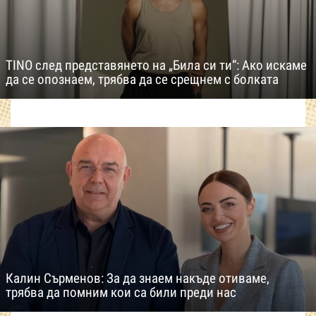
TINO след представянето на „Била си ти“: Ако искаме
да се опознаем, трябва да се срещнем с болката
Калин Сърменов: За да знаем накъде отиваме,
трябва да помним кои са били преди нас