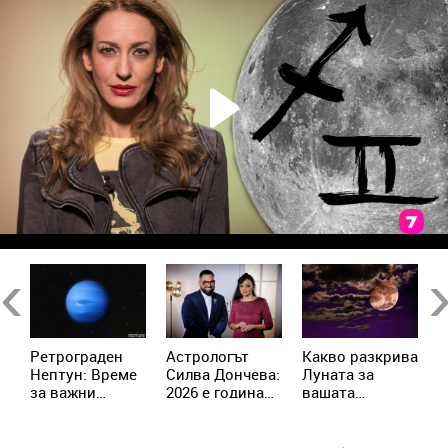
Previous
Ne
Ретрограден
Астрологът
Kакво разкрива
К
Нептун: Време
Силва Дончева:
Луната за
и
за важни
2026 е година
вашата
ж
решения за 4
на съвпадите,
личност?
зодии
които
отключват