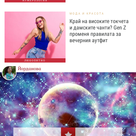
НУМЕРОЛОГИЯ
МОДА И КРАСОТА
Край на високите токчета
и дамските чанти? Gen Z
променя правилата за
вечерния аутфит
ЛЮБОПИТНО
Йорданова