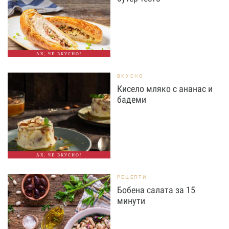
АХ, ЧЕ ВКУСНО!
ВКУСНО
Кисело мляко с ананас и
бадеми
АХ, ЧЕ ВКУСНО!
РЕЦЕПТИ
Бобена салата за 15
минути