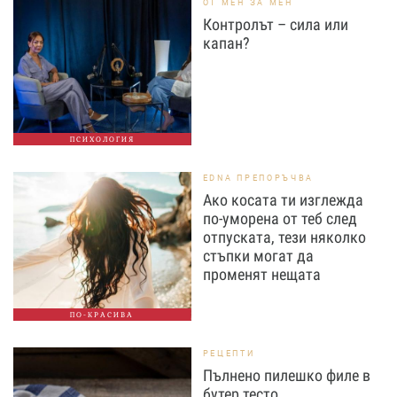
ОТ МЕН ЗА МЕН
Контролът – сила или
капан?
ПСИХОЛОГИЯ
EDNA ПРЕПОРЪЧВА
Ако косата ти изглежда
по-уморена от теб след
отпуската, тези няколко
стъпки могат да
променят нещата
ПО-КРАСИВА
РЕЦЕПТИ
Пълнено пилешко филе в
бутер тесто