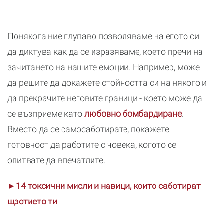
Понякога ние глупаво позволяваме на егото си
да диктува как да се изразяваме, което пречи на
зачитането на нашите емоции. Например, може
да решите да докажете стойността си на някого и
да прекрачите неговите граници - което може да
се възприеме като
любовно бомбардиране
.
Вместо да се самосаботирате, покажете
готовност да работите с човека, когото се
опитвате да впечатлите.
►14 токсични мисли и навици, които саботират
щастието ти