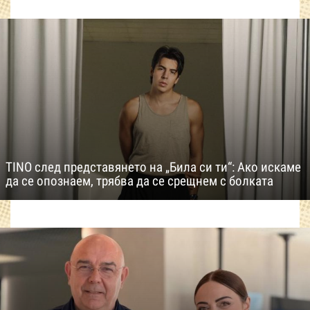
TINO след представянето на „Била си ти“: Ако искаме
да се опознаем, трябва да се срещнем с болката