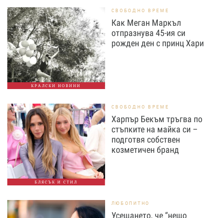
СВОБОДНО ВРЕМЕ
Как Меган Маркъл
отпразнува 45-ия си
рожден ден с принц Хари
КРАЛСКИ НОВИНИ
СВОБОДНО ВРЕМЕ
Харпър Бекъм тръгва по
стъпките на майка си –
подготвя собствен
козметичен бранд
БЛЯСЪК И СТИЛ
ЛЮБОПИТНО
Усещането, че “нещо