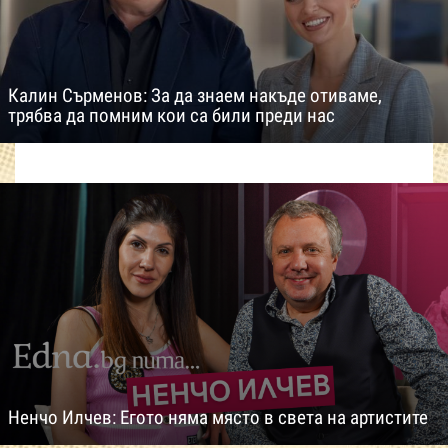
Калин Сърменов: За да знаем накъде отиваме,
трябва да помним кои са били преди нас
Ненчо Илчев: Егото няма място в света на артистите