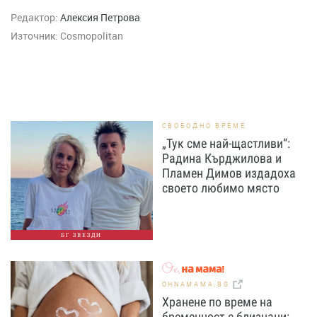
Редактор:
Алексия Петрова
Източник:
Cosmopolitan
СВОБОДНО ВРЕМЕ
„Тук сме най-щастливи“:
Радина Кърджилова и
Пламен Димов издадоха
своето любимо място
БГ ЗВЕЗДИ
OHNAMAMA.BG
Хранене по време на
бременност с близнаци: