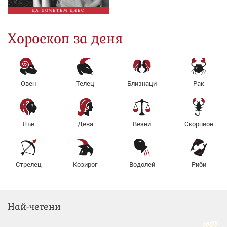
ДА ПОЧЕТЕМ ДНЕС
Хороскоп за деня
Овен
Телец
Близнаци
Рак
Лъв
Дева
Везни
Скорпион
Стрелец
Козирог
Водолей
Риби
Най-четени