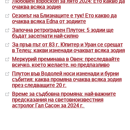
Любовен хороскоп за лято 2024: Ето какво да
очаква всяка зодия
Сезонът на Близнаците е тук! Ето какво да
очаква всяка Edna от зодиите
Започна ретрограден Плутон: 5 зодии ще
бъдат засегнати най-силно
За пръв път от 83 г. Юпитер и Уран се срещат
в Телец: какви изненади очакват всяка зодия
Меркурий преминава в Овен: преследвайте
всичко, което желаете, но предпазливо
Плутон във Водолей носи изненади и бурни
събития: каква промяна очаква всяка зодия
през следващите 20 г.
Време за съдбовна промяна: най-важните
предсказания на световноизвестния
астролог Гал Сасон за 2024 г.