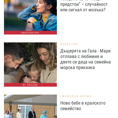
предстои” – случайност
или сигнал от мозъка?
ЛЮБОПИТНО
ИЗВЕСТНИ
Дъщерята на Гала - Мари
отплава с любимия и
двете си деца на семейна
морска приказка
БГ ЗВЕЗДИ
СВОБОДНО ВРЕМЕ
Ново бебе в кралското
семейство