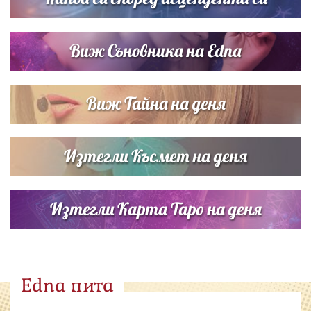
Виж Съновника на Edna
Виж Тайна на деня
Изтегли Късмет на деня
Изтегли Карта Таро на деня
Edna пита