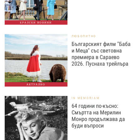
КРАЛСКИ НОВИНИ
ЛЮБОПИТНО
Българският филм "Баба
и Меца" със световна
премиера в Сараево
2026. Пуснаха трейлъра
АКТУАЛНО
IN MEMORIAM
64 години по-късно:
Смъртта на Мерилин
Монро продължава да
буди въпроси