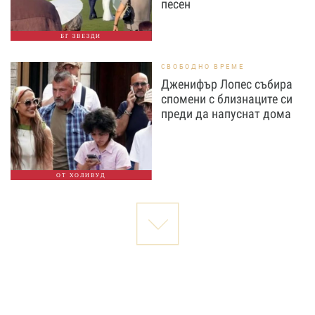
песен
БГ ЗВЕЗДИ
СВОБОДНО ВРЕМЕ
Дженифър Лопес събира
спомени с близнаците си
преди да напуснат дома
ОТ ХОЛИВУД