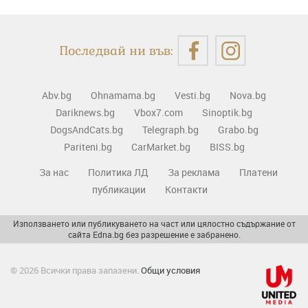
Последвай ни във:
Abv.bg
Ohnamama.bg
Vesti.bg
Nova.bg
Dariknews.bg
Vbox7.com
Sinoptik.bg
DogsAndCats.bg
Telegraph.bg
Grabo.bg
Pariteni.bg
CarMarket.bg
BISS.bg
За нас
Политика ЛД
За реклама
Платени
публикации
Контакти
Използването или публикуването на част или цялостно съдържание от
сайта Edna.bg без разрешение е забранено.
© 2026 Всички права запазени.
Общи условия