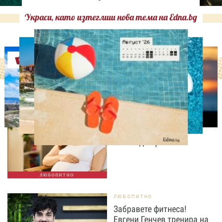
Украси, като изтеглиш нова тема на Edna.bg
Оферти
ЛЮБОПИТНО
Историческа промяна:
Жените над 40 години
раждат по-често от
тийнейджърките
ЛЮБОПИТНО
ЛЮБОПИТНО
Забравете фитнеса!
Евгени Генчев тренира на