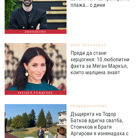
плажа… с дини
ЛЮБОПИТНО
ДНЕС ПРАЗНУВАТ
Преди да стане
херцогиня: 10 любопитни
факта за Меган Маркъл,
които малцина знаят
ЗВЕЗДЕН РОЖДЕНИК
СВОБОДНО ВРЕМЕ
Дъщерята на Тодор
Батков вдигна сватба,
Стоичков и Братя
Аргирови я изненадаха с