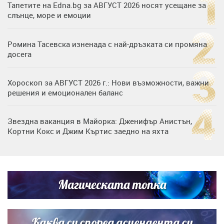
Тапетите на Edna.bg за АВГУСТ 2026 носят усещане за
слънце, море и емоции
Ромина Тасевска изненада с най-дръзката си промяна
досега
Хороскоп за АВГУСТ 2026 г.: Нови възможности, важни
решения и емоционален баланс
Звездна ваканция в Майорка: Дженифър Анистън,
Кортни Кокс и Джим Къртис заедно на яхта
Дъщерята на Тодор Батков вдигна сватба, Стоичков и
Братя Аргирови я изненадаха с песен
Магическата топка
Дъщерята на Гала - Мари отплава с любимия и двете
си деца на семейна морска приказка
Каква си според асцендента си