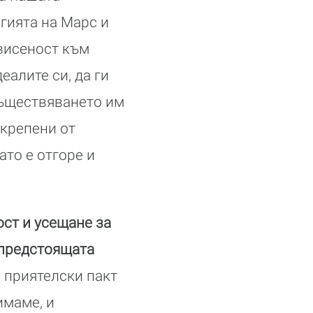
ргията на Марс и
висеност към
еалите си, да ги
съществяването им
дкрепени от
ато е отгоре и
ост и усещане за
а предстоящата
 приятелски пакт
имаме, и