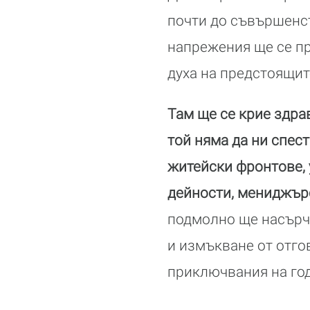
почти до съвършенст
напрежения ще се пр
духа на предстоящит
Там ще се крие здрав
той няма да ни спес
житейски фронтове, 
дейности, мениджърс
подмолно ще насърча
и измъкване от отго
приключвания на год