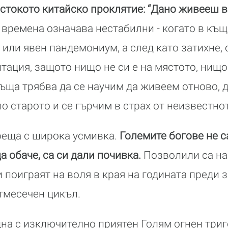
стокото китайско проклятие: “Дано живееш в
времена означава нестабилни - когато в къщ
или явен пандемониум, а след като затихне, 
тация, защото нищо не си е на мястото, нищо
къща трябва да се научим да живеем отново, 
о старото и се гърчим в страх от неизвестно
реща с широка усмивка.
Големите богове не с
а обаче, са си дали почивка.
Позволили са на
и поиграят на воля в края на годината преди 
тмесечен цикъл.
на с изключително приятен Голям огнен триг