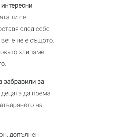
 интересни
ата ти се
оставя след себе
 вече не е същото.
докато хлипаме
то.
а забравили за
 децата да поемат
затварянето на
он, допълнен