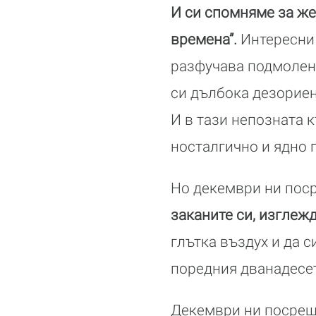
И си спомняме за же
времена”.
Интересни 
разфучава подмолен 
си дълбока дезориен
И в тази непозната 
носталгично и ядно п
Но декември ни пос
заканите си, изглежд
глътка въздух и да с
поредния дванадесе
Декември ни посрещ