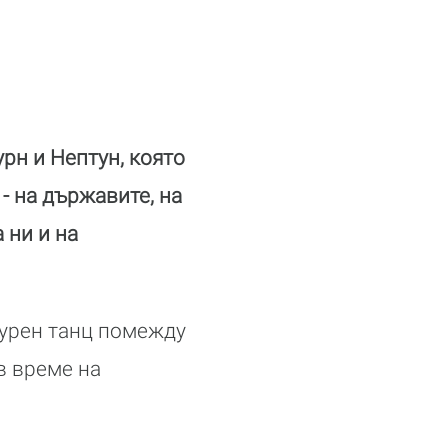
рн и Нептун, която
- на държавите, на
 ни и на
турен танц помежду
в време на