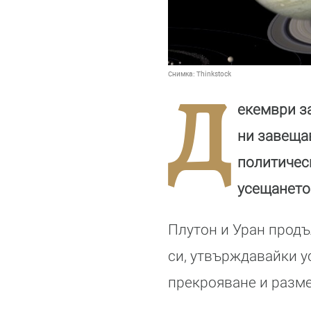
Снимка:
Thinkstock
Д
екември за
ни завещав
политическ
усещането 
Плутон и Уран прод
си, утвърждавайки у
прекрояване и разме