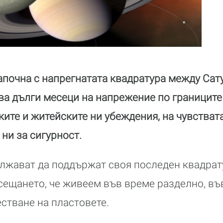
почна с напрегнатата квадратура между Сату
а дълги месеци на напрежение по границите 
ите и житейските ни убеждения, на чувствата
ни за сигурност.
ължават да поддържат своя последен квадра
сещането, че живеем във време разделно, въ
стване на пластовете.