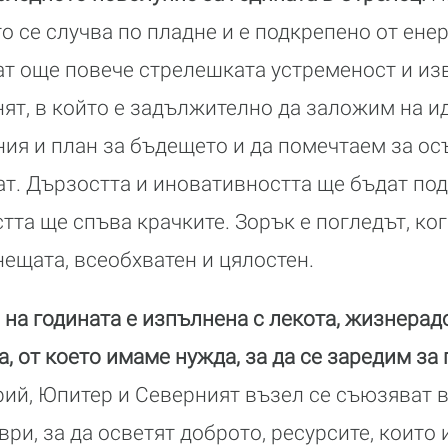
о се случва по пладне и е подкрепено от ене
ат още повече стрелешката устременост и из
ят, в който е задължително да заложим на ид
ия и план за бъдещето и да помечтаем за о
т. Дързостта и иновативността ще бъдат по
тта ще спъва крачките. Зорък е погледът, ког
нещата, всеобхватен и цялостен.
на годината е изпълнена с лекота, жизнерад
а, от което имаме нужда, за да се заредим з
рий, Юпитер и Северният възел се съюзяват в
ри, за да осветят доброто, ресурсите, които 