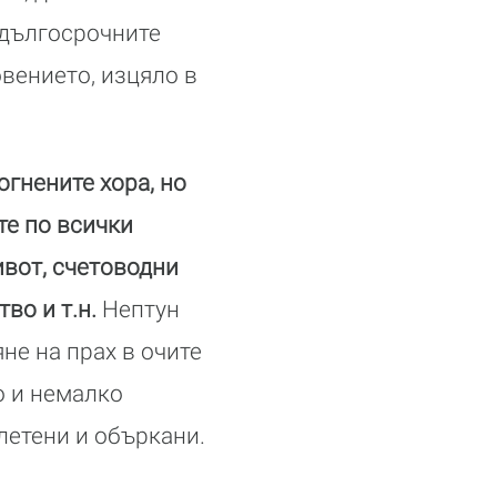
 дългосрочните
вението, изцяло в
огнените хора, но
те по всички
ивот, счетоводни
во и т.н.
Нептун
не на прах в очите
о и немалко
летени и объркани.