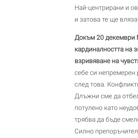
Най-центрирани и ов
и затова те ще вляза
Докъм 20 декември М
кардиналността на з
взривяване на чувст
себе си непремерен 
след това. Конфлик
Длъжни сме да отбел
потулено като неудо
трябва да бъде смел
Силно препоръчител