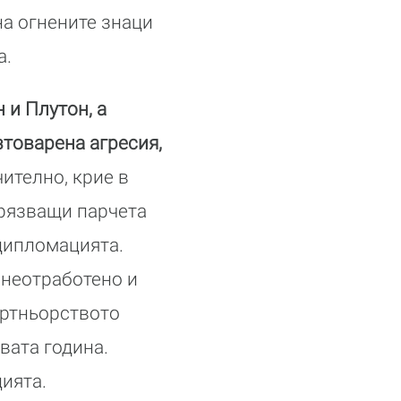
а огнените знаци
а.
 и Плутон, а
зтоварена агресия,
ително, крие в
орязващи парчета
дипломацията.
 неотработено и
артньорството
вата година.
ията.