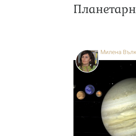
Планетарн
Милена Въл