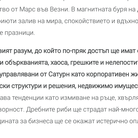
во от Марс във Везни. В магнитната буря на
июти залив на мира, спокойствието и вдъхно
е празници.
ият разум, до който по-пряк достъп ще имат 
ти объркванията, хаоса, грешките и нелепости
управлявани от Сатурн като корпоративен ж
ки структури и решения, недвижимо имущест
ва тенденции като измиване на ръце, хвърля
ворност. Дребните риби ще страдат най-мног
ината за бизнеса ще се окажат истерично оп