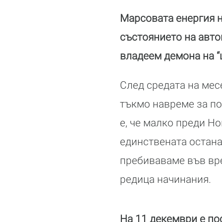
Марсовата енергия н
състоянието на автом
владеем демона на “ц
След средата на месе
тъкмо навреме за по
е, че малко преди Но
единствената остана
пребиваваме във вре
редица начинания.
На 11 декември е по