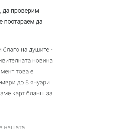
, да проверим
се постараем да
 благо на душите -
дивителната новина
омент това е
ември до 8 януари
аме карт бланш за
а нашата