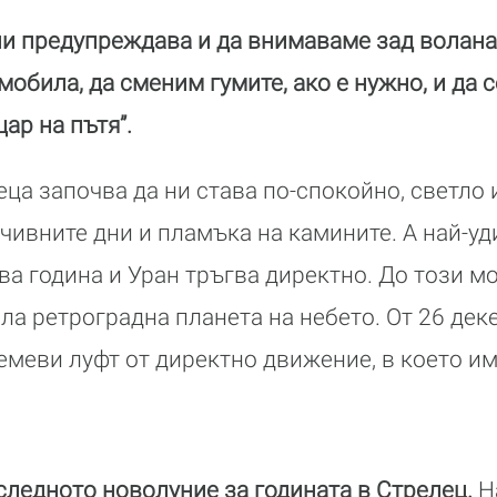
и предупреждава и да внимаваме зад волана
обила, да сменим гумите, ако е нужно, и да 
ар на пътя”.
ца започва да ни става по-спокойно, светло и
чивните дни и пламъка на камините. А най-у
ва година и Уран тръгва директно. До този м
ла ретроградна планета на небето. От 26 дек
меви луфт от директно движение, в което им
следното новолуние за годината в Стрелец.
Н