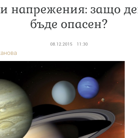
и напрежения: защо д
бъде опасен?
08.12.2015
11:30
канова