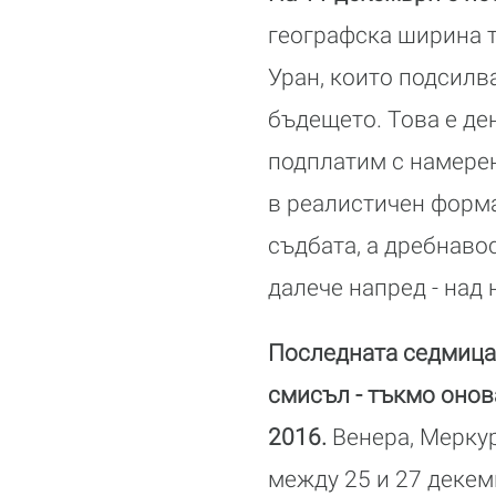
географска ширина т
Уран, които подсилв
бъдещето. Това е ден
подплатим с намерен
в реалистичен форма
съдбата, а дребнавос
далече напред - над 
Последната седмица 
смисъл - тъкмо онов
2016.
Венера, Мерку
между 25 и 27 декемв