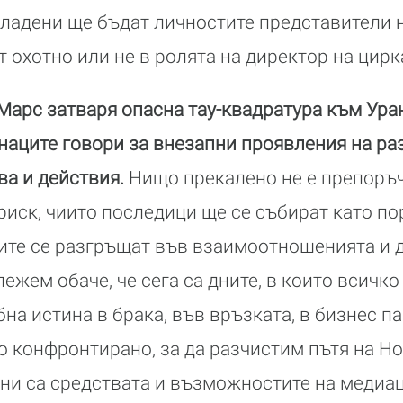
ладени ще бъдат личностите представители н
т охотно или не в ролята на директор на цирк
арс затваря опасна тау-квадратура към Уран
наците говори за внезапни проявления на ра
ва и действия.
Нищо прекалено не е препоръч
риск, чиито последици ще се събират като п
тите се разгръщат във взаимоотношенията и 
ежем обаче, че сега са дните, в които всичко
бна истина в брака, във връзката, в бизнес п
о конфронтирано, за да разчистим пътя на Но
ни са средствата и възможностите на медиац