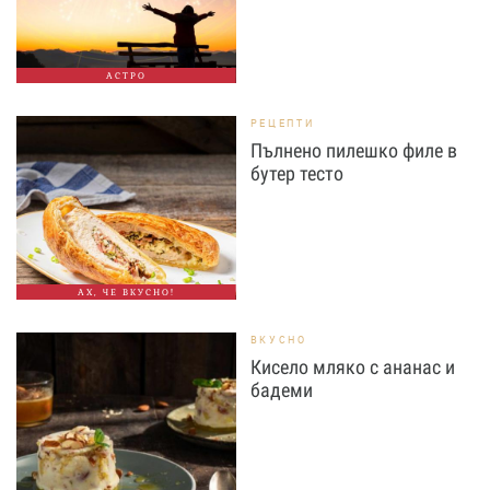
АСТРО
РЕЦЕПТИ
Пълнено пилешко филе в
бутер тесто
АХ, ЧЕ ВКУСНО!
ВКУСНО
Кисело мляко с ананас и
бадеми