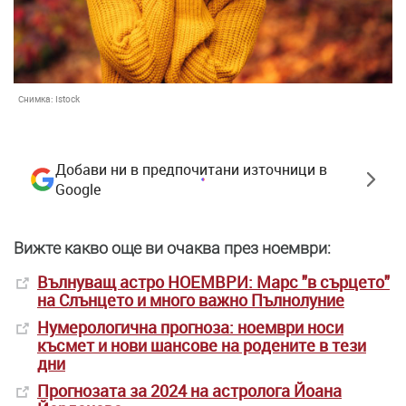
Снимка:
Istock
Добави ни в предпочитани източници в
Google
Вижте какво още ви очаква през ноември:
Вълнуващ астро НОЕМВРИ: Марс "в сърцето"
на Слънцето и много важно Пълнолуние
Нумерологична прогноза: ноември носи
късмет и нови шансове на родените в тези
дни
Прогнозата за 2024 на астролога Йоана