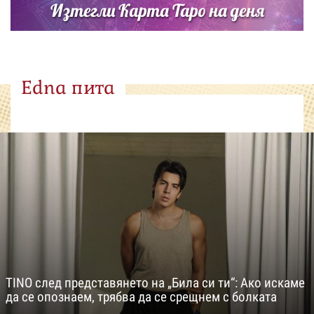
Изтегли Карта Таро на деня
Edna пита
TINO след представянето на „Била си ти“: Ако искаме
да се опознаем, трябва да се срещнем с болката