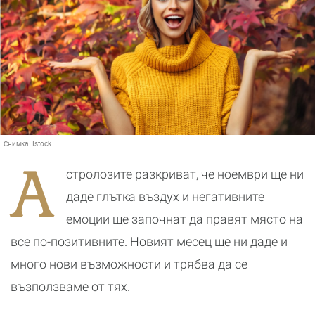
Снимка:
Istock
А
стролозите разкриват, че ноември ще ни
даде глътка въздух и негативните
емоции ще започнат да правят място на
все по-позитивните. Новият месец ще ни даде и
много нови възможности и трябва да се
възползваме от тях.