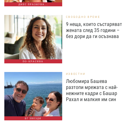
ДНЕС ПРАЗНУВА...
СВОБОДНО ВРЕМЕ
9 неща, които състаряват
жената след 35 години –
без дори да ги осъзнава
ПО-КРАСИВА
ИЗВЕСТНИ
Любомира Башева
разтопи мрежата с най-
нежните кадри с Башар
Рахал и малкия им син
БГ ЗВЕЗДИ