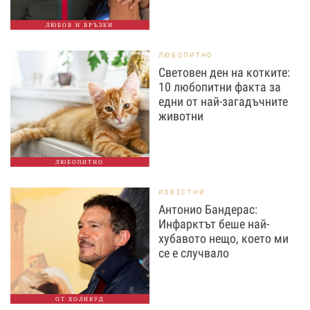
ЛЮБОВ И ВРЪЗКИ
ЛЮБОПИТНО
Световен ден на котките:
10 любопитни факта за
едни от най-загадъчните
животни
ЛЮБОПИТНО
ИЗВЕСТНИ
Антонио Бандерас:
Инфарктът беше най-
хубавото нещо, което ми
се е случвало
ОТ ХОЛИВУД