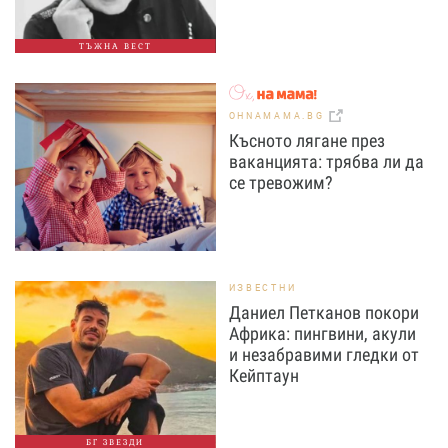
ТЪЖНА ВЕСТ
OHNAMAMA.BG
Късното лягане през
ваканцията: трябва ли да
се тревожим?
ИЗВЕСТНИ
Даниел Петканов покори
Африка: пингвини, акули
и незабравими гледки от
Кейптаун
БГ ЗВЕЗДИ