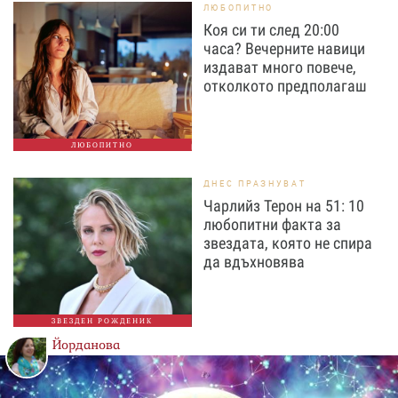
ЛЮБОПИТНО
Коя си ти след 20:00
часа? Вечерните навици
издават много повече,
отколкото предполагаш
ЛЮБОПИТНО
ДНЕС ПРАЗНУВАТ
Чарлийз Терон на 51: 10
любопитни факта за
звездата, която не спира
да вдъхновява
ЗВЕЗДЕН РОЖДЕНИК
Йорданова