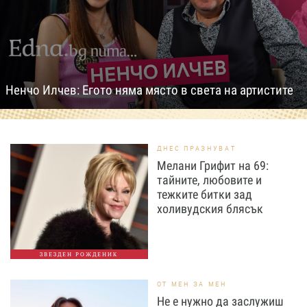
Ненчо Илчев: Егото няма място в света на артистите
ДНЕС ПРАЗНУВАТ
Мелани Грифит на 69:
тайните, любовите и
тежките битки зад
холивудския блясък
ЗВЕЗДЕН РОЖДЕНИК
ОТ МЕН ЗА МЕН
Не е нужно да заслужиш