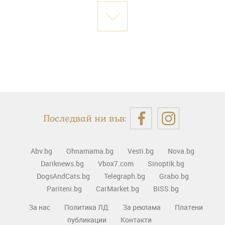
Последвай ни във:
Abv.bg
Ohnamama.bg
Vesti.bg
Nova.bg
Dariknews.bg
Vbox7.com
Sinoptik.bg
DogsAndCats.bg
Telegraph.bg
Grabo.bg
Pariteni.bg
CarMarket.bg
BISS.bg
За нас
Политика ЛД
За реклама
Платени
публикации
Контакти