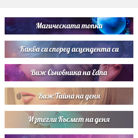
Дъщерята на Тодор Батков вдигна сватба, Стоичков и
Братя Аргирови я изненадаха с песен
Магическата топка
Дневен хороскоп за 6 август, четвъртък
Каква си според асцендента си
Виж Съновника на Edna
Виж Тайна на деня
Изтегли Късмет на деня