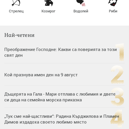
Стрелец
Козирог
Водолей
Риби
Най-четени
Преображение Господне: Какви са поверията за този
свят ден
Кой празнува имен ден на 9 август
Дъщерята на Гала - Мари отплава с любимия и двете
си деца на семейна морска приказка
„Тук сме най-щастливи“: Радина Кърджилова и Пламен
Димов издадоха своето любимо място