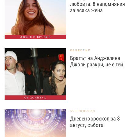
любовта: 8 напомняния
за всяка жена
ЛЮБОВ И ВРЪЗКИ
ИЗВЕСТНИ
Братът на Анджелина
Джоли разкри, че е гей
ОТ ХОЛИВУД
АСТРОЛОГИЯ
Дневен хороскоп за 8
август, събота