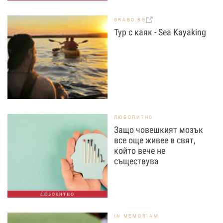
GRABO.BG
Тур с каяк - Sea Kayaking
ЛЮБОПИТНО
Защо човешкият мозък
все още живее в свят,
който вече не
съществува
ЛЮБОПИТНО
IN MEMORIAM