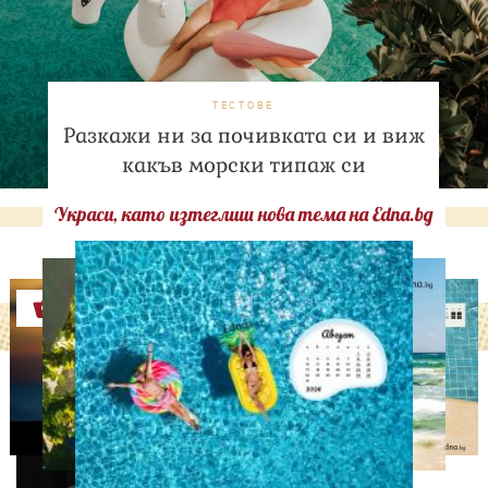
ТЕСТОВЕ
Разкажи ни за почивката си и виж
какъв морски типаж си
Украси, като изтеглиш нова тема на Edna.bg
Оферти
ИЗВЕСТНИ
Така ли го правиш, тате?“
Дъщерята на Орлин
Павлов го имитира