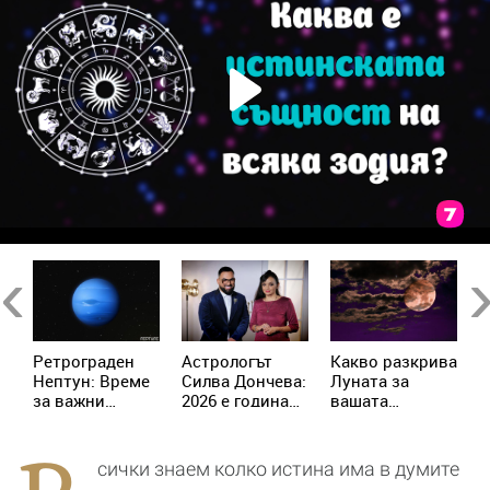
Previous
Ne
Ретрограден
Астрологът
Kакво разкрива
К
Нептун: Време
Силва Дончева:
Луната за
и
за важни
2026 е година
вашата
ж
решения за 4
на съвпадите,
личност?
зодии
които
отключват
сички знаем колко истина има в думите
новата