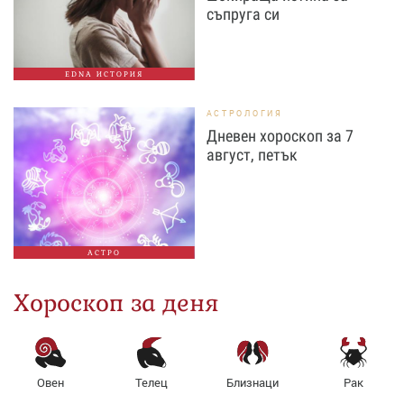
съпруга си
EDNA ИСТОРИЯ
АСТРОЛОГИЯ
Дневен хороскоп за 7
август, петък
АСТРО
Хороскоп за деня
Овен
Телец
Близнаци
Рак