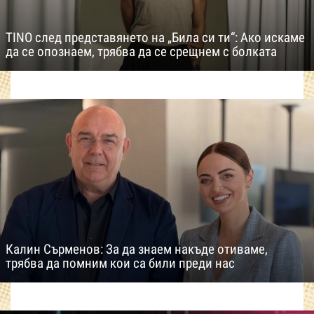
TINO след представянето на „Била си ти“: Ако искаме
да се опознаем, трябва да се срещнем с болката
Калин Сърменов: За да знаем накъде отиваме,
трябва да помним кои са били преди нас