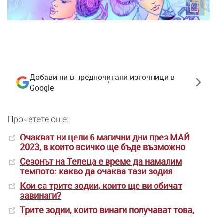
Добави ни в предпочитани източници в
Google
Прочетете още:
Очакват ни цели 6 магични дни през МАЙ
2023, в които всичко ще бъде възможно
Сезонът на Телеца е време да намалим
темпото: какво да очаква тази зодия
Кои са трите зодии, които ще ви обичат
завинаги?
Трите зодии, които винаги получават това,