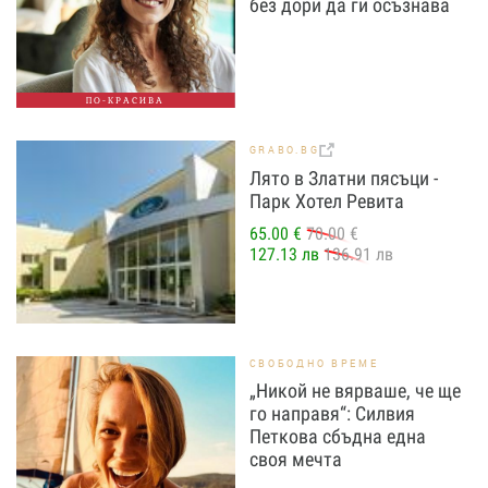
без дори да ги осъзнава
ПО-КРАСИВА
GRABO.BG
Лято в Златни пясъци -
Парк Хотел Ревита
65.00 €
70.00 €
127.13 лв
136.91 лв
СВОБОДНО ВРЕМЕ
„Никой не вярваше, че ще
го направя“: Силвия
Петкова сбъдна една
своя мечта