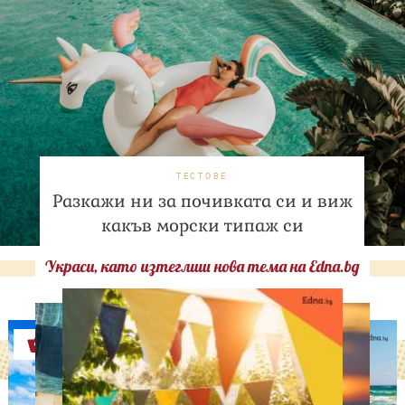
ТЕСТОВЕ
Разкажи ни за почивката си и виж
какъв морски типаж си
Украси, като изтеглиш нова тема на Edna.bg
Оферти