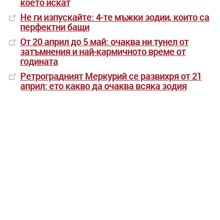
което искат
Не ги изпускайте: 4-те мъжки зодии, които са
перфектни бащи
От 20 април до 5 май: очаква ни тунел от
затъмнения и най-кармичното време от
годината
Ретроградният Меркурий се развихря от 21
април: ето какво да очаква всяка зодия