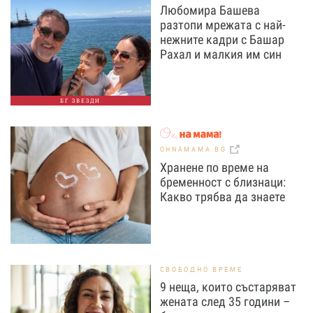
Любомира Башева
разтопи мрежата с най-
нежните кадри с Башар
Рахал и малкия им син
БГ ЗВЕЗДИ
OHNAMAMA.BG
Хранене по време на
бременност с близнаци:
Какво трябва да знаете
СВОБОДНО ВРЕМЕ
9 неща, които състаряват
жената след 35 години –