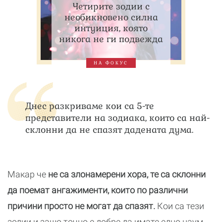
Четирите зодии с
необикновено силна
интуиция, която
никога не ги подвежда
НА ФОКУС
Днес разкриваме кои са 5-те
представители на зодиака, които са най-
склонни да не спазят дадената дума.
Макар че
не са злонамерени хора, те са склонни
да поемат ангажименти, които по различни
причини просто не могат да спазят.
Кои са тези
зодии и защо точно е добре да имате едно наум,