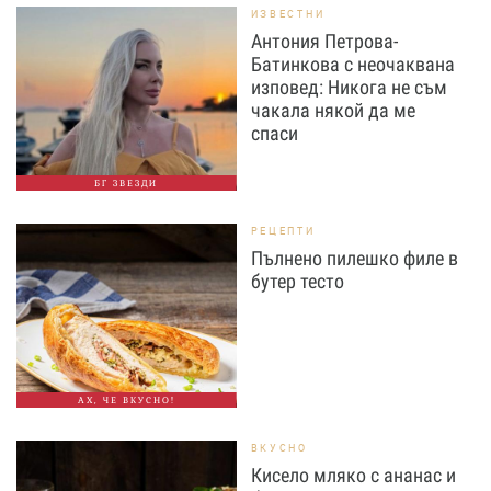
ИЗВЕСТНИ
Антония Петрова-
Батинкова с неочаквана
изповед: Никога не съм
чакала някой да ме
спаси
БГ ЗВЕЗДИ
РЕЦЕПТИ
Пълнено пилешко филе в
бутер тесто
АХ, ЧЕ ВКУСНО!
ВКУСНО
Кисело мляко с ананас и