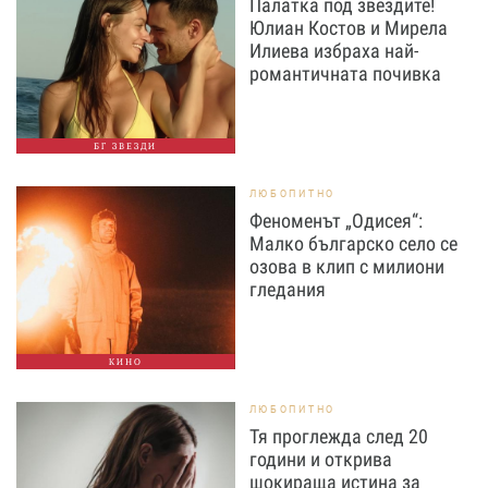
Палатка под звездите!
Юлиан Костов и Мирела
Илиева избраха най-
романтичната почивка
БГ ЗВЕЗДИ
ЛЮБОПИТНО
Феноменът „Одисея“:
Малко българско село се
озова в клип с милиони
гледания
КИНО
ЛЮБОПИТНО
Тя проглежда след 20
години и открива
шокираща истина за