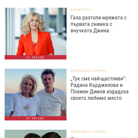
ИЗВЕСТНИ
Гала разтопи мрежата с
първата снимка с
внучката Джина
БГ ЗВЕЗДИ
СВОБОДНО ВРЕМЕ
„Тук сме най-щастливи“:
Радина Кърджилова и
Пламен Димов издадоха
своето любимо място
БГ ЗВЕЗДИ
СВОБОДНО ВРЕМЕ