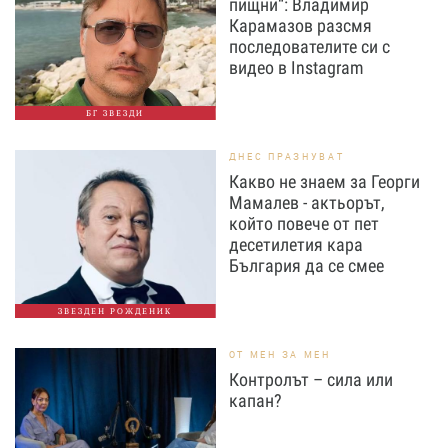
пищни“: Владимир
Карамазов разсмя
последователите си с
видео в Instagram
БГ ЗВЕЗДИ
ДНЕС ПРАЗНУВАТ
Какво не знаем за Георги
Мамалев - актьорът,
който повече от пет
десетилетия кара
България да се смее
ЗВЕЗДЕН РОЖДЕНИК
ОТ МЕН ЗА МЕН
Контролът – сила или
капан?