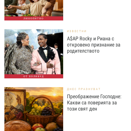
ЛЮБОПИТНО
ИЗВЕСТНИ
A$AP Rocky и Риана с
откровено признание за
родителството
ОТ ХОЛИВУД
ДНЕС ПРАЗНУВАТ
Преображение Господне:
Какви са поверията за
този свят ден