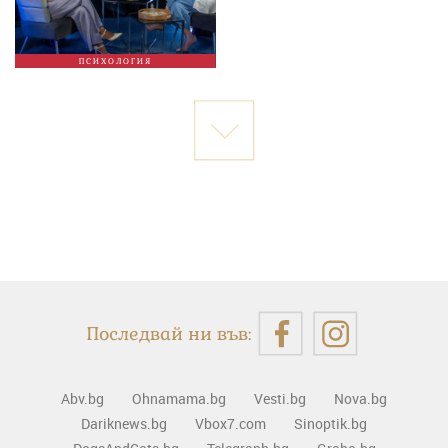
ПСИХОЛОГИЯ
Последвай ни във:
Abv.bg
Ohnamama.bg
Vesti.bg
Nova.bg
Dariknews.bg
Vbox7.com
Sinoptik.bg