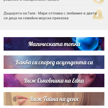
Дъщерята на Гала - Мари отплава с любимия и двете
си деца на семейна морска приказка
Дъщерята на Тодор Батков вдигна сватба, Стоичков и
Братя Аргирови я изненадаха с песен
Магическата топка
„Тук сме най-щастливи“: Радина Кърджилова и Пламен
Димов издадоха своето любимо място
Каква си според асцендента си
Виж Съновника на Edna
Виж Тайна на деня