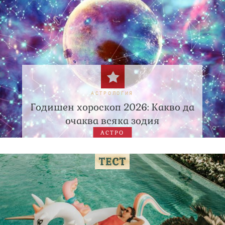
АСТРОЛОГИЯ
Годишен хороскоп 2026: Какво да
очаква всяка зодия
АСТРО