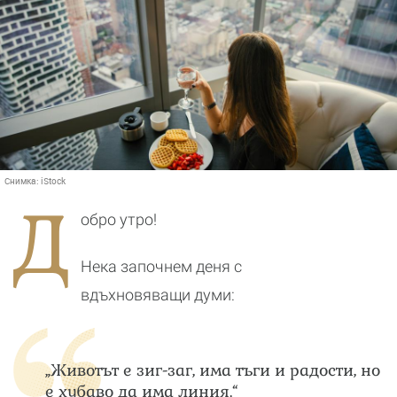
Снимка:
iStock
Д
обро утро!
Нека започнем деня с
вдъхновяващи думи:
„Животът е зиг-заг, има тъги и радости, но
е хубаво да има линия.“