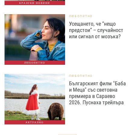
КРАЛСКИ НОВИНИ
ЛЮБОПИТНО
Усещането, че “нещо
предстои” – случайност
или сигнал от мозъка?
ЛЮБОПИТНО
ЛЮБОПИТНО
Българският филм "Баба
и Меца" със световна
премиера в Сараево
2026. Пуснаха трейлъра
АКТУАЛНО