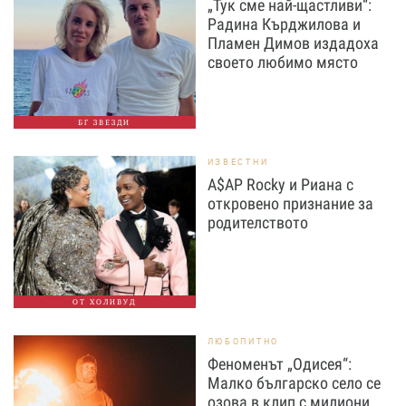
„Тук сме най-щастливи“:
Радина Кърджилова и
Пламен Димов издадоха
своето любимо място
БГ ЗВЕЗДИ
ИЗВЕСТНИ
A$AP Rocky и Риана с
откровено признание за
родителството
ОТ ХОЛИВУД
ЛЮБОПИТНО
Феноменът „Одисея“:
Малко българско село се
озова в клип с милиони