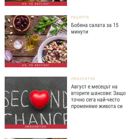
АХ, ЧЕ ВКУСНО!
РЕЦЕПТИ
Бобена салата за 15
минути
АХ, ЧЕ ВКУСНО!
ЛЮБОПИТНО
Август е месецът на
вторите шансове: Защо
точно сега най-често
променяме живота си
ЛЮБОПИТНО