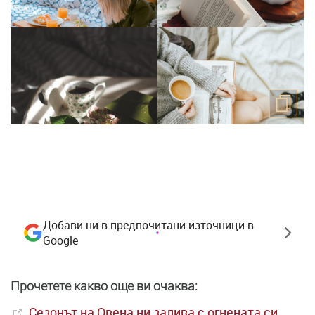
Добави ни в предпочитани източници в
Google
Прочетете какво още ви очаква:
Сезонът на Овена ни залива с огнената си