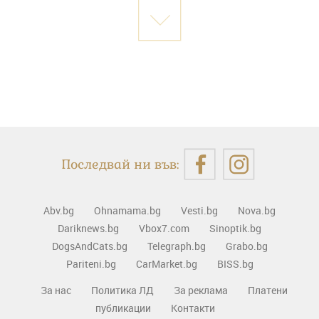
Последвай ни във:
Abv.bg
Ohnamama.bg
Vesti.bg
Nova.bg
Dariknews.bg
Vbox7.com
Sinoptik.bg
DogsAndCats.bg
Telegraph.bg
Grabo.bg
Pariteni.bg
CarMarket.bg
BISS.bg
За нас
Политика ЛД
За реклама
Платени
публикации
Контакти