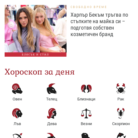
СВОБОДНО ВРЕМЕ
Харпър Бекъм тръгва по
стъпките на майка си –
подготвя собствен
козметичен бранд
БЛЯСЪК И СТИЛ
Хороскоп за деня
Овен
Телец
Близнаци
Рак
Лъв
Дева
Везни
Скорпион