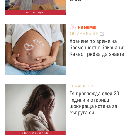
БГ ЗВЕЗДИ
OHNAMAMA.BG
Хранене по време на
бременност с близнаци:
Какво трябва да знаете
ЛЮБОПИТНО
Тя проглежда след 20
години и открива
шокираща истина за
съпруга си
EDNA ИСТОРИЯ