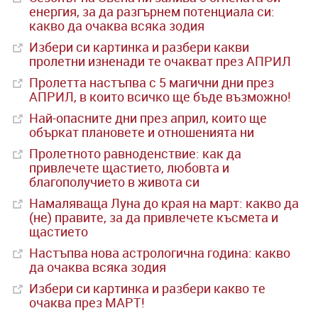
енергия, за да разгърнем потенциала си:
какво да очаква всяка зодия
Избери си картинка и разбери какви
пролетни изненади те очакват през АПРИЛ
Пролетта настъпва с 5 магични дни през
АПРИЛ, в които всичко ще бъде възможно!
Най-опасните дни през април, които ще
объркат плановете и отношенията ни
Пролетното равноденствие: как да
привлечете щастието, любовта и
благополучието в живота си
Намаляваща Луна до края на март: какво да
(не) правите, за да привлечете късмета и
щастието
Настъпва нова астрологична година: какво
да очаква всяка зодия
Избери си картинка и разбери какво те
очаква през МАРТ!