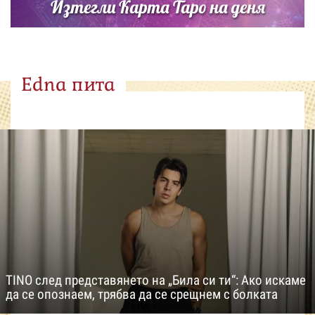
Изтегли Карта Таро на деня
Edna пита
TINO след представянето на „Била си ти“: Ако искаме
да се опознаем, трябва да се срещнем с болката