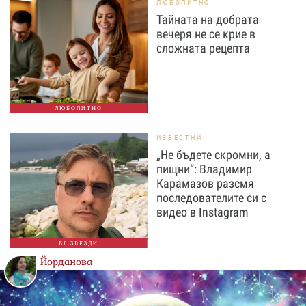
ЛЮБОПИТНО
Тайната на добрата
вечеря не се крие в
сложната рецепта
ЛЮБОПИТНО
ИЗВЕСТНИ
„Не бъдете скромни, а
пищни“: Владимир
Карамазов разсмя
последователите си с
видео в Instagram
БГ ЗВЕЗДИ
Йорданова