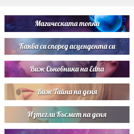
Дъщерята на Гала - Мари отплава с любимия и двете
си деца на семейна морска приказка
Магическата топка
Звездна ваканция в Майорка: Дженифър Анистън,
Кортни Кокс и Джим Къртис заедно на яхта
Каква си според асцендента си
Виж Съновника на Edna
Виж Тайна на деня
Изтегли Късмет на деня