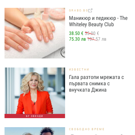
GRABO.BG
Маникюр и педикюр - The
Whiteley Beauty Club
38.50 €
55.00 €
75.30 лв
107.57 лв
ИЗВЕСТНИ
Гала разтопи мрежата с
първата снимка с
внучката Джина
БГ ЗВЕЗДИ
СВОБОДНО ВРЕМЕ