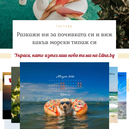
ТЕСТОВЕ
Разкажи ни за почивката си и виж
какъв морски типаж си
Украси, като изтеглиш нова тема на Edna.bg
Оферти
ДНЕС ПРАЗНУВАТ
Какво не знаем за Георги
Мамалев - актьорът,
който повече от пет
десетилетия кара