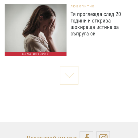
ЛЮБОПИТНО
Тя проглежда след 20
години и открива
шокираща истина за
съпруга си
EDNA ИСТОРИЯ
Последвай ни във: