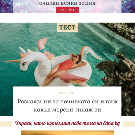
очаква всяка зодия
АСТРО
ТЕСТОВЕ
Разкажи ни за почивката си и виж
какъв морски типаж си
Украси, като изтеглиш нова тема на Edna.bg