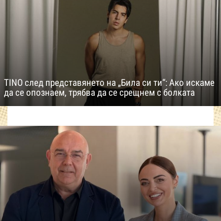
TINO след представянето на „Била си ти“: Ако искаме
да се опознаем, трябва да се срещнем с болката