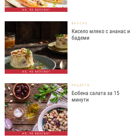
АХ, ЧЕ ВКУСНО!
ВКУСНО
Кисело мляко с ананас и
бадеми
АХ, ЧЕ ВКУСНО!
РЕЦЕПТИ
Бобена салата за 15
минути
АХ, ЧЕ ВКУСНО!