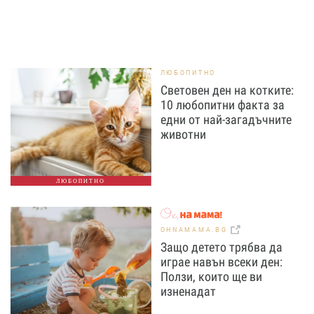
ЛЮБОПИТНО
Световен ден на котките:
10 любопитни факта за
едни от най-загадъчните
животни
ЛЮБОПИТНО
OHNAMAMA.BG
Защо детето трябва да
играе навън всеки ден:
Ползи, които ще ви
изненадат