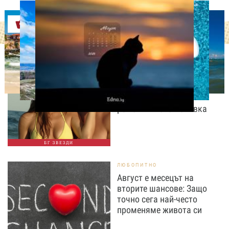
Оферти
СВОБОДНО ВРЕМЕ
Палатка под звездите!
Юлиан Костов и Мирела
Илиева избраха най-
романтичната почивка
БГ ЗВЕЗДИ
ЛЮБОПИТНО
Август е месецът на
вторите шансове: Защо
точно сега най-често
променяме живота си