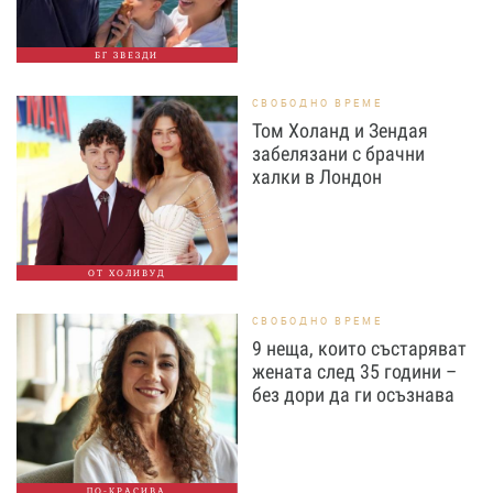
БГ ЗВЕЗДИ
СВОБОДНО ВРЕМЕ
Том Холанд и Зендая
забелязани с брачни
халки в Лондон
ОТ ХОЛИВУД
СВОБОДНО ВРЕМЕ
9 неща, които състаряват
жената след 35 години –
без дори да ги осъзнава
ПО-КРАСИВА