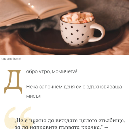
Снимка:
iStock
Д
обро утро, момичета!
Нека започнем деня си с вдъхновяваща
мисъл:
„Не е нужно да виждате цялото стълбище,
за да направите първата крачка.“ –