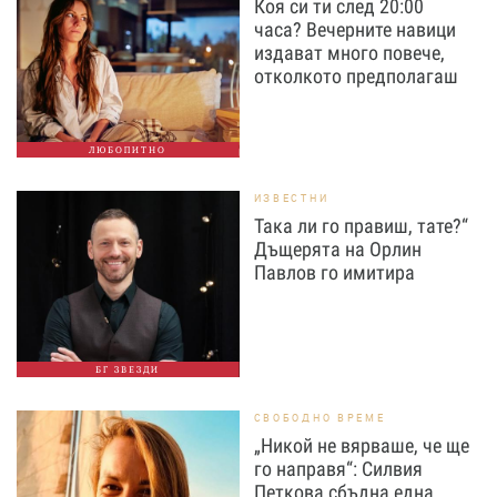
Коя си ти след 20:00
часа? Вечерните навици
издават много повече,
отколкото предполагаш
ЛЮБОПИТНО
ИЗВЕСТНИ
Така ли го правиш, тате?“
Дъщерята на Орлин
Павлов го имитира
БГ ЗВЕЗДИ
СВОБОДНО ВРЕМЕ
„Никой не вярваше, че ще
го направя“: Силвия
Петкова сбъдна една