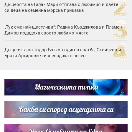
Дъщерята на Гала - Мари отплава с любимия и двете
си деца на семейна морска приказка
„Тук сме най-щастливи“: Радина Кърджилова и Пламен
Димов издадоха своето любимо място
Дъщерята на Тодор Батков вдигна сватба, Стоичков и
Братя Аргирови я изненадаха с песен
Дневен хороскоп за 6 август, четвъртък
Магическата топка
Списъкът е ясен: Джей Ло и Риана във ВИП гостите на
сватбата на Роналдо
Каква си според асцендента си
Виж Съновника на Edna