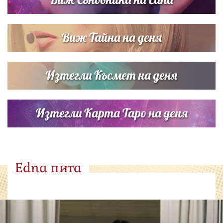
Виж Тайна на деня
Изтегли Късмет на деня
Изтегли Карта Таро на деня
Edna пита