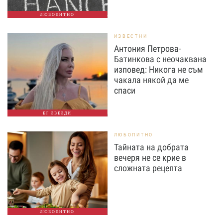
ЛЮБОПИТНО
ИЗВЕСТНИ
Антония Петрова-
Батинкова с неочаквана
изповед: Никога не съм
чакала някой да ме
спаси
БГ ЗВЕЗДИ
ЛЮБОПИТНО
Тайната на добрата
вечеря не се крие в
сложната рецепта
ЛЮБОПИТНО