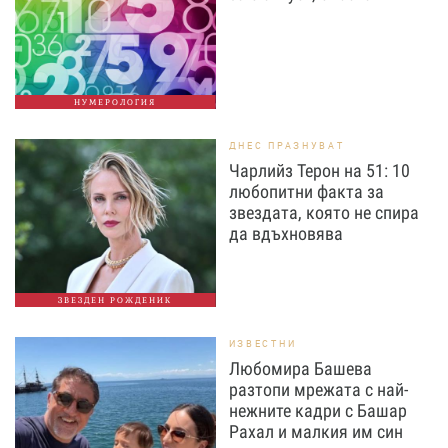
НУМЕРОЛОГИЯ
ДНЕС ПРАЗНУВАТ
Чарлийз Терон на 51: 10
любопитни факта за
звездата, която не спира
да вдъхновява
ЗВЕЗДЕН РОЖДЕНИК
ИЗВЕСТНИ
Любомира Башева
разтопи мрежата с най-
нежните кадри с Башар
Рахал и малкия им син