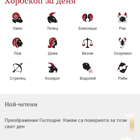
Хороскоп за деня
Овен
Телец
Близнаци
Рак
Лъв
Дева
Везни
Скорпион
Стрелец
Козирог
Водолей
Риби
Най-четени
Преображение Господне: Какви са поверията за този
свят ден