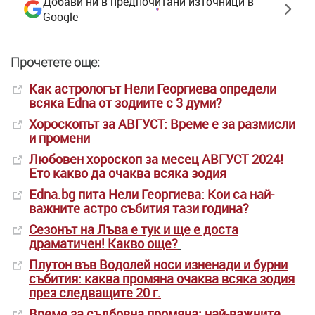
Добави ни в предпочитани източници в
Google
Прочетете още:
Как астрологът Нели Георгиева определи
всяка Edna от зодиите с 3 думи?
Хороскопът за АВГУСТ: Време е за размисли
и промени
Любовен хороскоп за месец АВГУСТ 2024!
Ето какво да очаква всяка зодия
Edna.bg пита Нели Георгиева: Кои са най-
важните астро събития тази година?
Сезонът на Лъва е тук и ще е доста
драматичен! Какво още?
Плутон във Водолей носи изненади и бурни
събития: каква промяна очаква всяка зодия
през следващите 20 г.
Време за съдбовна промяна: най-важните