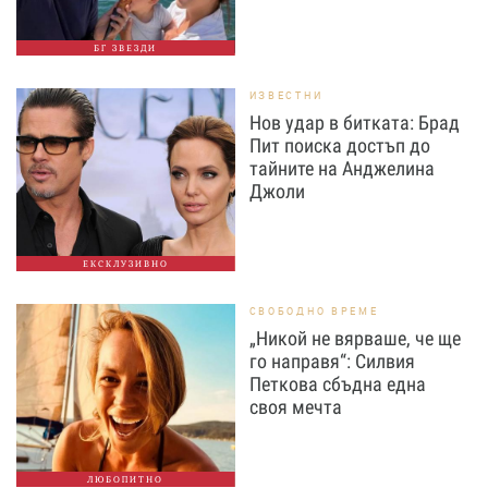
БГ ЗВЕЗДИ
ИЗВЕСТНИ
Нов удар в битката: Брад
Пит поиска достъп до
тайните на Анджелина
Джоли
ЕКСКЛУЗИВНО
СВОБОДНО ВРЕМЕ
„Никой не вярваше, че ще
го направя“: Силвия
Петкова сбъдна една
своя мечта
ЛЮБОПИТНО