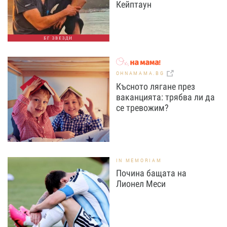
Кейптаун
БГ ЗВЕЗДИ
OHNAMAMA.BG
Късното лягане през
ваканцията: трябва ли да
се тревожим?
IN MEMORIAM
Почина бащата на
Лионел Меси