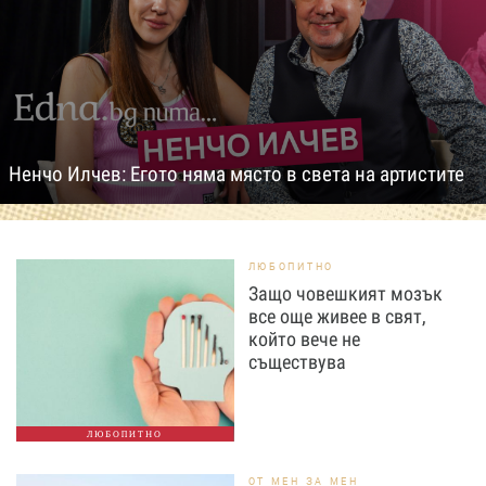
Ненчо Илчев: Егото няма място в света на артистите
ЛЮБОПИТНО
Защо човешкият мозък
все още живее в свят,
който вече не
съществува
ЛЮБОПИТНО
ОТ МЕН ЗА МЕН