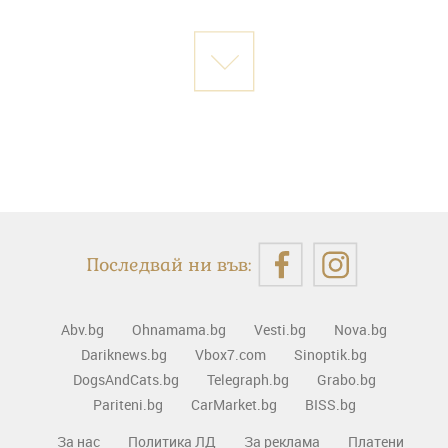
Последвай ни във:
Abv.bg
Ohnamama.bg
Vesti.bg
Nova.bg
Dariknews.bg
Vbox7.com
Sinoptik.bg
DogsAndCats.bg
Telegraph.bg
Grabo.bg
Pariteni.bg
CarMarket.bg
BISS.bg
За нас
Политика ЛД
За реклама
Платени