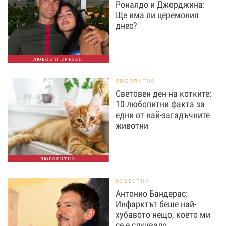
Роналдо и Джорджина:
Ще има ли церемония
днес?
ЛЮБОВ И ВРЪЗКИ
ЛЮБОПИТНО
Световен ден на котките:
10 любопитни факта за
едни от най-загадъчните
животни
ЛЮБОПИТНО
ИЗВЕСТНИ
Антонио Бандерас:
Инфарктът беше най-
хубавото нещо, което ми
се е случвало