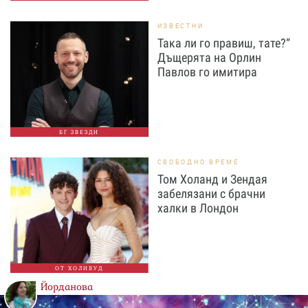
ИЗВЕСТНИ
Така ли го правиш, тате?“
Дъщерята на Орлин
Павлов го имитира
БГ ЗВЕЗДИ
СВОБОДНО ВРЕМЕ
Том Холанд и Зендая
забелязани с брачни
халки в Лондон
ОТ ХОЛИВУД
Йорданова