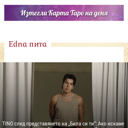
Изтегли Карта Таро на деня
Edna пита
TINO след представянето на „Била си ти“: Ако искаме