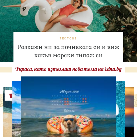
ТЕСТОВЕ
Разкажи ни за почивката си и виж
какъв морски типаж си
Украси, като изтеглиш нова тема на Edna.bg
Оферти
ДНЕС ПРАЗНУВАТ
Албена Павлова на 60:
Талант, хумор и