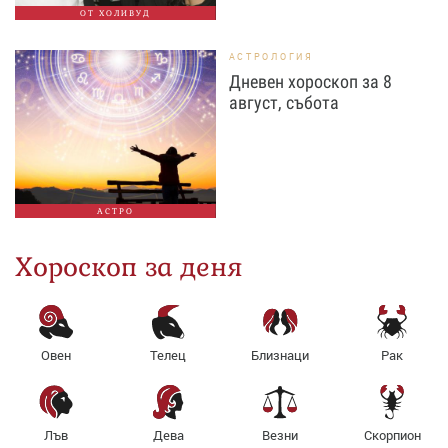
ОТ ХОЛИВУД
АСТРОЛОГИЯ
Дневен хороскоп за 8
август, събота
АСТРО
Хороскоп за деня
Овен
Телец
Близнаци
Рак
Лъв
Дева
Везни
Скорпион