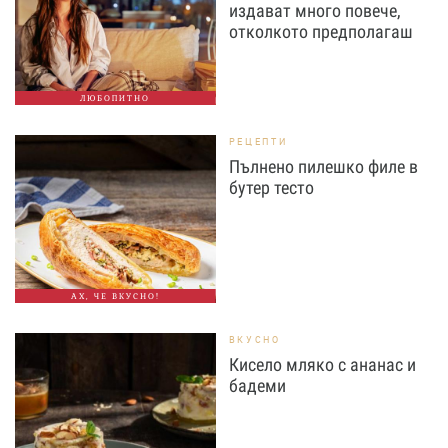
издават много повече,
отколкото предполагаш
ЛЮБОПИТНО
РЕЦЕПТИ
Пълнено пилешко филе в
бутер тесто
АХ, ЧЕ ВКУСНО!
ВКУСНО
Кисело мляко с ананас и
бадеми