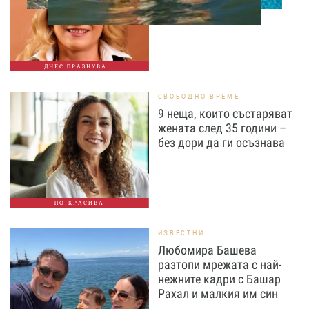
незабравими роли
ДНЕС ПРАЗНУВА...
СВОБОДНО ВРЕМЕ
9 неща, които състаряват
жената след 35 години –
без дори да ги осъзнава
ПО-КРАСИВА
ИЗВЕСТНИ
Любомира Башева
разтопи мрежата с най-
нежните кадри с Башар
Рахал и малкия им син