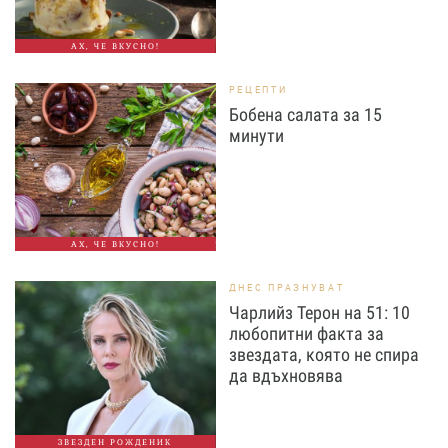
АХ, ЧЕ ВКУСНО!
РЕЦЕПТИ
Бобена салата за 15
минути
АХ, ЧЕ ВКУСНО!
ДНЕС ПРАЗНУВАТ
Чарлийз Терон на 51: 10
любопитни факта за
звездата, която не спира
да вдъхновява
ЗВЕЗДЕН РОЖДЕНИК