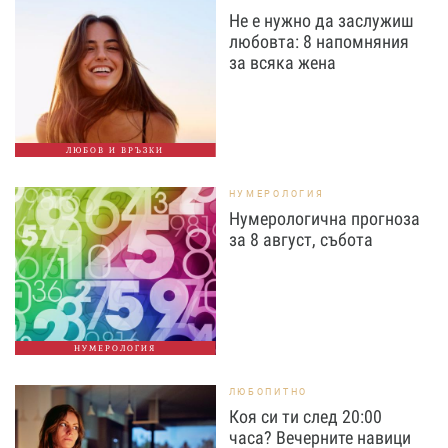
Не е нужно да заслужиш
любовта: 8 напомняния
за всяка жена
ЛЮБОВ И ВРЪЗКИ
НУМЕРОЛОГИЯ
Нумерологична прогноза
за 8 август, събота
НУМЕРОЛОГИЯ
ЛЮБОПИТНО
Коя си ти след 20:00
часа? Вечерните навици