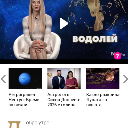
Previous
Ne
Ретрограден
Астрологът
Kакво разкрива
К
Нептун: Време
Силва Дончева:
Луната за
и
за важни
2026 е година
вашата
ж
решения за 4
на съвпадите,
личност?
зодии
които
отключват
обро утро!
новата