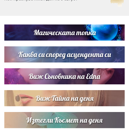
Дъщерята на Тодор Батков вдигна сватба, Стоичков и
Братя Аргирови я изненадаха с песен
Магическата топка
Дневен хороскоп за 6 август, четвъртък
Каква си според асцендента си
Виж Съновника на Edna
Виж Тайна на деня
Изтегли Късмет на деня