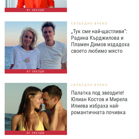
БГ ЗВЕЗДИ
СВОБОДНО ВРЕМЕ
„Тук сме най-щастливи“:
Радина Кърджилова и
Пламен Димов издадоха
своето любимо място
БГ ЗВЕЗДИ
СВОБОДНО ВРЕМЕ
Палатка под звездите!
Юлиан Костов и Мирела
Илиева избраха най-
романтичната почивка
БГ ЗВЕЗДИ