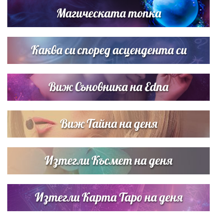
Магическата топка
„Тук сме най-щастливи“: Радина Кърджилова и Пламен
Димов издадоха своето любимо място
Каква си според асцендента си
Виж Съновника на Edna
Виж Тайна на деня
Изтегли Късмет на деня
Изтегли Карта Таро на деня