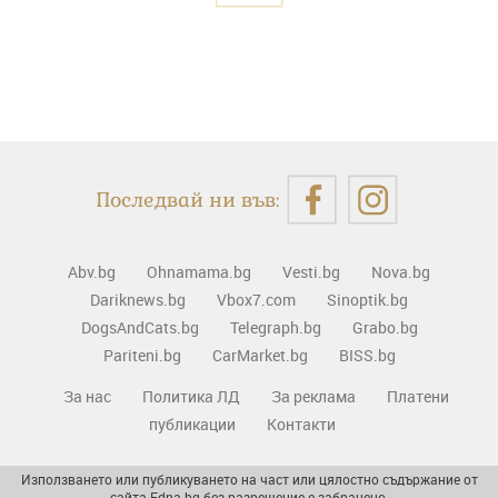
Последвай ни във:
Abv.bg
Ohnamama.bg
Vesti.bg
Nova.bg
Dariknews.bg
Vbox7.com
Sinoptik.bg
DogsAndCats.bg
Telegraph.bg
Grabo.bg
Pariteni.bg
CarMarket.bg
BISS.bg
За нас
Политика ЛД
За реклама
Платени
публикации
Контакти
Използването или публикуването на част или цялостно съдържание от
сайта Edna.bg без разрешение е забранено.