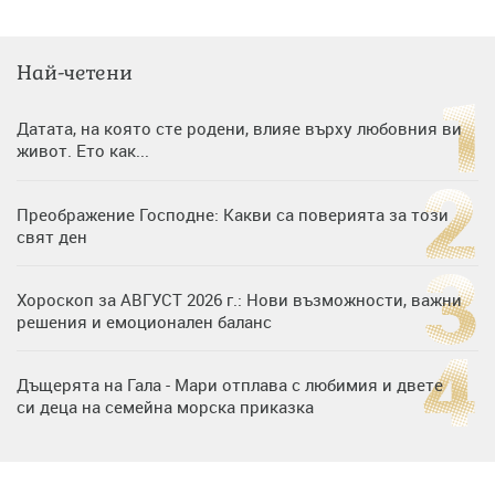
Най-четени
Датата, на която сте родени, влияе върху любовния ви
живот. Ето как...
Преображение Господне: Какви са поверията за този
свят ден
Хороскоп за АВГУСТ 2026 г.: Нови възможности, важни
решения и емоционален баланс
Дъщерята на Гала - Мари отплава с любимия и двете
си деца на семейна морска приказка
Дъщерята на Тодор Батков вдигна сватба, Стоичков и
Братя Аргирови я изненадаха с песен