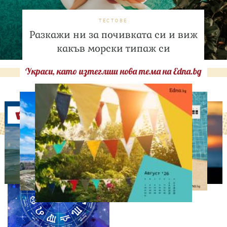
ТЕСТОВЕ
Разкажи ни за почивката си и виж
какъв морски типаж си
Украси, като изтеглиш нова тема на Edna.bg
Оферти
АСТРОЛОГИЯ
Дневен хороскоп за 6
август, четвъртък