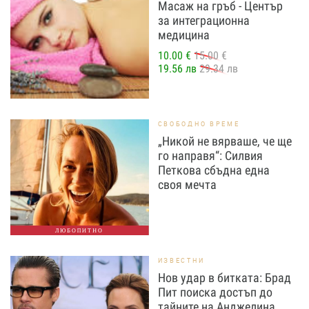
Масаж на гръб - Център
за интеграционна
медицина
10.00 €
15.00 €
19.56 лв
29.34 лв
СВОБОДНО ВРЕМЕ
„Никой не вярваше, че ще
го направя“: Силвия
Петкова сбъдна една
своя мечта
ЛЮБОПИТНО
ИЗВЕСТНИ
Нов удар в битката: Брад
Пит поиска достъп до
тайните на Анджелина