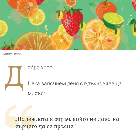
Снимка:
Istock
Д
обро утро!
Нека започнем деня с вдъхновяваща
мисъл:
„Надеждата е обръч, който не дава на
сърцето да се пръсне.“