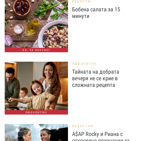
РЕЦЕПТИ
Бобена салата за 15
минути
АХ, ЧЕ ВКУСНО!
ЛЮБОПИТНО
Тайната на добрата
вечеря не се крие в
сложната рецепта
ЛЮБОПИТНО
ИЗВЕСТНИ
A$AP Rocky и Риана с
откровено признание за