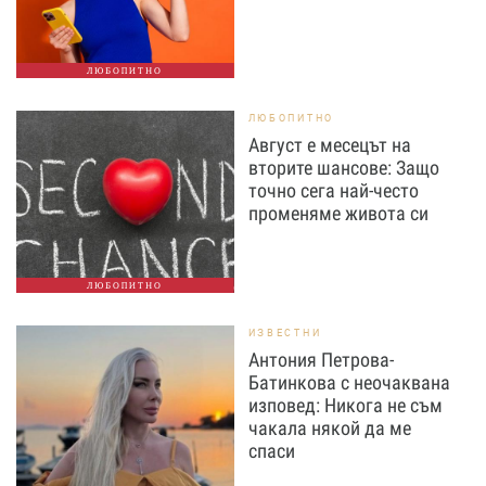
ЛЮБОПИТНО
ЛЮБОПИТНО
Август е месецът на
вторите шансове: Защо
точно сега най-често
променяме живота си
ЛЮБОПИТНО
ИЗВЕСТНИ
Антония Петрова-
Батинкова с неочаквана
изповед: Никога не съм
чакала някой да ме
спаси