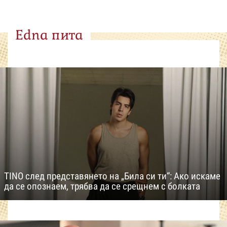
Edna пита
TINO след представянето на „Била си ти“: Ако искаме
да се опознаем, трябва да се срещнем с болката