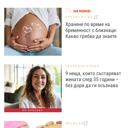
OHNAMAMA.BG
Хранене по време на
бременност с близнаци:
Какво трябва да знаете
СВОБОДНО ВРЕМЕ
9 неща, които състаряват
жената след 35 години –
без дори да ги осъзнава
ПО-КРАСИВА
GRABO.BG