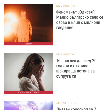
ЛЮБОПИТНО
Феноменът „Одисея“:
Малко българско село се
озова в клип с милиони
гледания
КИНО
ЛЮБОПИТНО
Тя проглежда след 20
години и открива
шокираща истина за
съпруга си
EDNA ИСТОРИЯ
АСТРОЛОГИЯ
Дневен хороскоп за 7