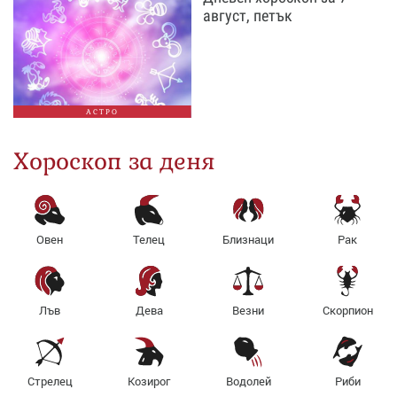
август, петък
АСТРО
Хороскоп за деня
Овен
Телец
Близнаци
Рак
Лъв
Дева
Везни
Скорпион
Стрелец
Козирог
Водолей
Риби