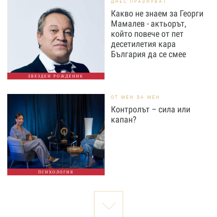
ДНЕС ПРАЗНУВАТ
Какво не знаем за Георги
Мамалев - актьорът,
който повече от пет
десетилетия кара
България да се смее
ЗВЕЗДЕН РОЖДЕНИК
ОТ МЕН ЗА МЕН
Контролът – сила или
капан?
ПСИХОЛОГИЯ