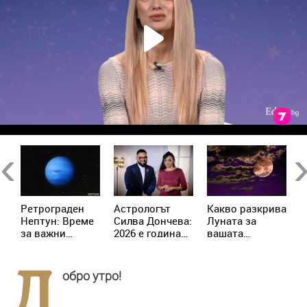
Previous
Ne
Ретрограден
Астрологът
Kакво разкрива
К
Нептун: Време
Силва Дончева:
Луната за
и
за важни
2026 е година
вашата
ж
решения за 4
на съвпадите,
личност?
зодии
които
Д
отключват
обро утро!
новата
реалност