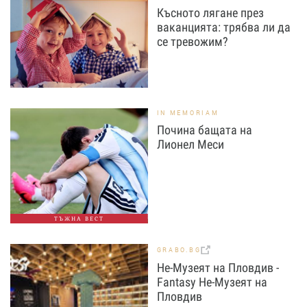
Късното лягане през
ваканцията: трябва ли да
се тревожим?
IN MEMORIAM
Почина бащата на
Лионел Меси
ТЪЖНА ВЕСТ
GRABO.BG
Не-Музеят на Пловдив -
Fantasy Не-Музеят на
Пловдив