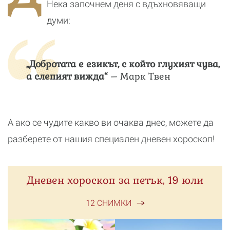
Нека започнем деня с вдъхновяващи
думи:
„Добротата е езикът, с който глухият чува,
а слепият вижда“
– Марк Твен
А ако се чудите какво ви очаква днес, можете да
разберете от нашия специален дневен хороскоп!
Дневен хороскоп за петък, 19 юли
12 СНИМКИ