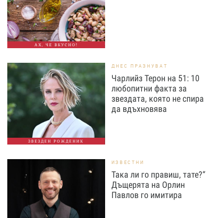
АХ, ЧЕ ВКУСНО!
ДНЕС ПРАЗНУВАТ
Чарлийз Терон на 51: 10
любопитни факта за
звездата, която не спира
да вдъхновява
ЗВЕЗДЕН РОЖДЕНИК
ИЗВЕСТНИ
Така ли го правиш, тате?“
Дъщерята на Орлин
Павлов го имитира