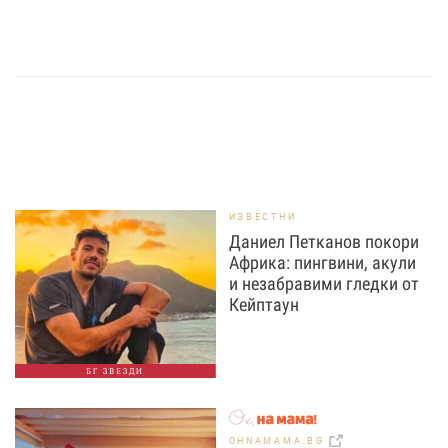
ИЗВЕСТНИ
Даниел Петканов покори
Африка: пингвини, акули
и незабравими гледки от
Кейптаун
БГ ЗВЕЗДИ
OHNAMAMA.BG