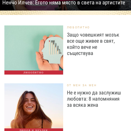
Ненчо Илчев: Егото няма място в света на артистите
ЛЮБОПИТНО
Защо човешкият мозък
все още живее в свят,
който вече не
съществува
ЛЮБОПИТНО
ОТ МЕН ЗА МЕН
Не е нужно да заслужиш
любовта: 8 напомняния
за всяка жена
ЛЮБОВ И ВРЪЗКИ