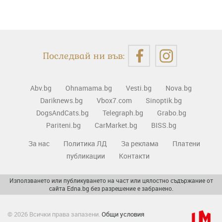
Последвай ни във:
Abv.bg
Ohnamama.bg
Vesti.bg
Nova.bg
Dariknews.bg
Vbox7.com
Sinoptik.bg
DogsAndCats.bg
Telegraph.bg
Grabo.bg
Pariteni.bg
CarMarket.bg
BISS.bg
За нас
Политика ЛД
За реклама
Платени
публикации
Контакти
Използването или публикуването на част или цялостно съдържание от
сайта Edna.bg без разрешение е забранено.
© 2026 Всички права запазени.
Общи условия