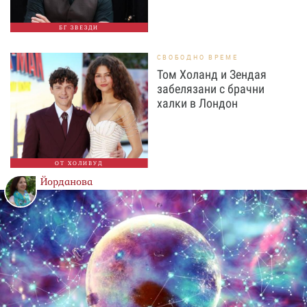
БГ ЗВЕЗДИ
СВОБОДНО ВРЕМЕ
Том Холанд и Зендая
забелязани с брачни
халки в Лондон
ОТ ХОЛИВУД
Йорданова