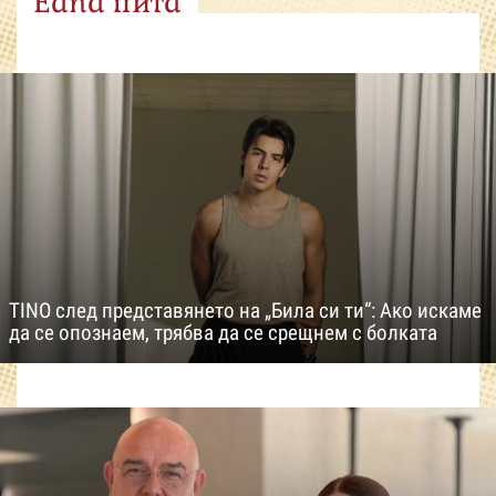
Edna пита
TINO след представянето на „Била си ти“: Ако искаме
да се опознаем, трябва да се срещнем с болката