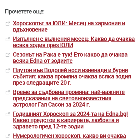
Прочетете още:
Хороскопът за ЮЛИ: Месец на хармония и
вдъхновение
Изпълнен с вълнения месец: Какво да очаква
всяка зодия през ЮЛИ
Сезонът на Рака е тук! Ето какво да очаква
всяка Edna от зодиите
Плутон във Водолей носи изненади и бурни
събития: каква промяна очаква всяка зодия
през следващите 20 г.
Време за съдбовна промяна: най-важните
предсказания на световноизвестния
астролог Гал Сасон за 2024 г.
Годишният Хороскоп за 2024-та на Edna.bg!
Какво предстои в кариерата, любовта и
здравето пред 12-те зодии
Нумерологичен хороскоп: какво ви очаква