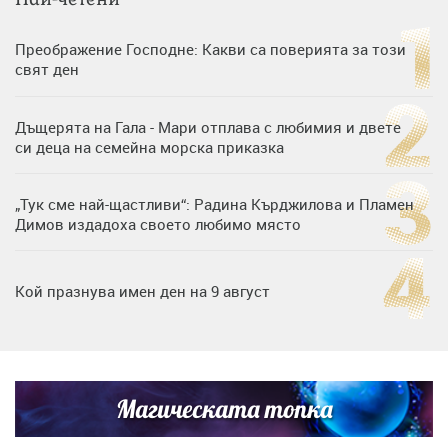
Преображение Господне: Какви са поверията за този
свят ден
Дъщерята на Гала - Мари отплава с любимия и двете
си деца на семейна морска приказка
„Тук сме най-щастливи“: Радина Кърджилова и Пламен
Димов издадоха своето любимо място
Кой празнува имен ден на 9 август
Дъщерята на Тодор Батков вдигна сватба, Стоичков и
Братя Аргирови я изненадаха с песен
Магическата топка
Дневен хороскоп за 6 август, четвъртък