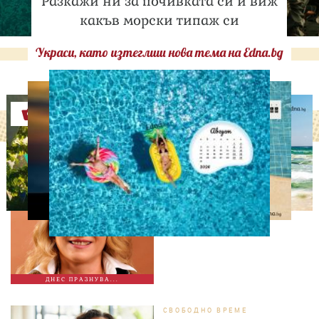
Разкажи ни за почивката си и виж
какъв морски типаж си
Украси, като изтеглиш нова тема на Edna.bg
Оферти
ДНЕС ПРАЗНУВАТ
Албена Павлова на 60:
Талант, хумор и
незабравими роли
ДНЕС ПРАЗНУВА...
СВОБОДНО ВРЕМЕ