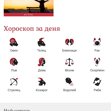
АСТРО
Хороскоп за деня
Овен
Телец
Близнаци
Рак
Лъв
Дева
Везни
Скорпион
Стрелец
Козирог
Водолей
Риби
Най-четени