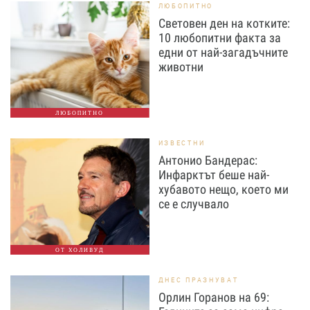
ЛЮБОПИТНО
Световен ден на котките:
10 любопитни факта за
едни от най-загадъчните
животни
ЛЮБОПИТНО
ИЗВЕСТНИ
Антонио Бандерас:
Инфарктът беше най-
хубавото нещо, което ми
се е случвало
ОТ ХОЛИВУД
ДНЕС ПРАЗНУВАТ
Орлин Горанов на 69: