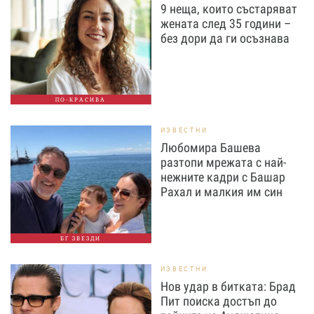
9 неща, които състаряват
жената след 35 години –
без дори да ги осъзнава
ПО-КРАСИВА
ИЗВЕСТНИ
Любомира Башева
разтопи мрежата с най-
нежните кадри с Башар
Рахал и малкия им син
БГ ЗВЕЗДИ
ИЗВЕСТНИ
Нов удар в битката: Брад
Пит поиска достъп до