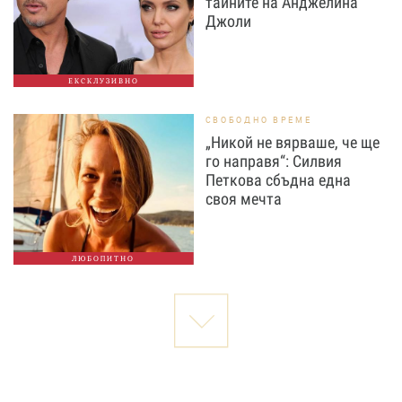
тайните на Анджелина
Джоли
ЕКСКЛУЗИВНО
СВОБОДНО ВРЕМЕ
„Никой не вярваше, че ще
го направя“: Силвия
Петкова сбъдна една
своя мечта
ЛЮБОПИТНО