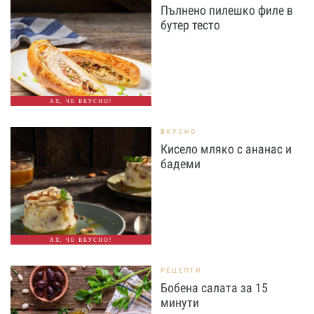
Пълнено пилешко филе в
бутер тесто
АХ, ЧЕ ВКУСНО!
ВКУСНО
Кисело мляко с ананас и
бадеми
АХ, ЧЕ ВКУСНО!
РЕЦЕПТИ
Бобена салата за 15
минути