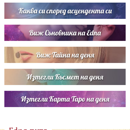
Каква си според асцендента си
Виж Съновника на Edna
Виж Тайна на деня
Изтегли Късмет на деня
Изтегли Карта Таро на деня