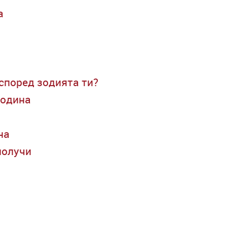
а
 според зодията ти?
година
на
получи