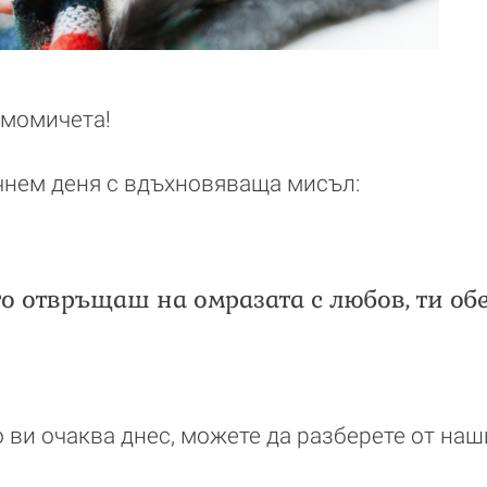
 момичета!
чнем деня с вдъхновяваща мисъл:
то отвръщаш на омразата с любов, ти о
во ви очаква днес, можете да разберете от на