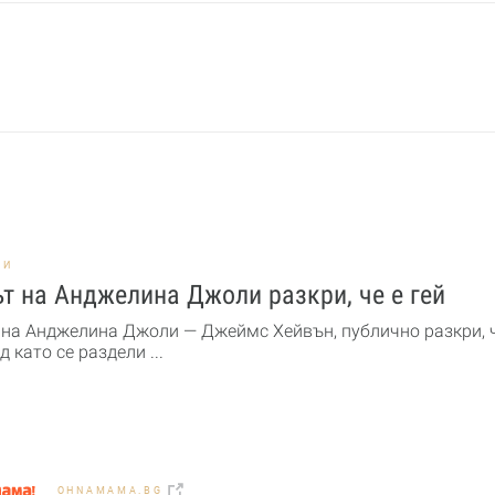
НИ
т на Анджелина Джоли разкри, че е гей
 на Анджелина Джоли — Джеймс Хейвън, публично разкри, ч
ед като се раздели ...
OHNAMAMA.BG