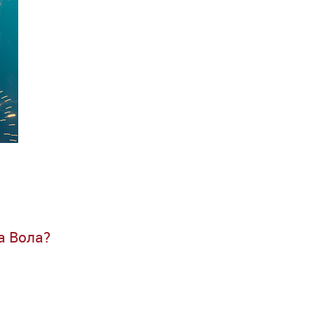
а Вола?