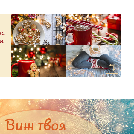
за
ри