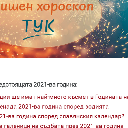
едстоящата 2021-ва година:
одии ще имат най-много късмет в Годината н
ненада 2021-ва година според зодията
21-ва година според славянския календар?
а галеници на съдбата през 2021-ва година