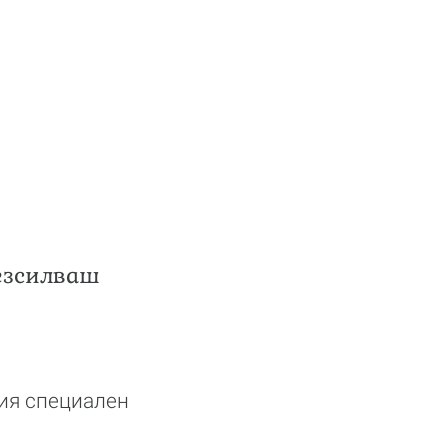
безсилваш
шия специален