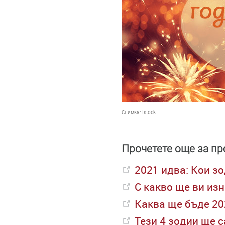
Снимка:
Istock
Прочетете още за пр
2021 идва: Кои з
С какво ще ви из
Каква ще бъде 20
Тези 4 зодии ще с