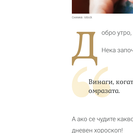
Снимка:
Istock
Д
обро утро,
Нека запо
Винаги, кога
омразата.
А ако се чудите как
дневен хороскоп!