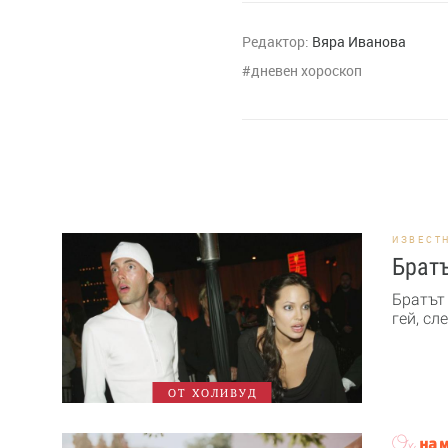
Редактор:
Вяра Иванова
дневен хороскоп
ИЗВЕСТ
Братъ
Братът
гей, сл
ОТ ХОЛИВУД