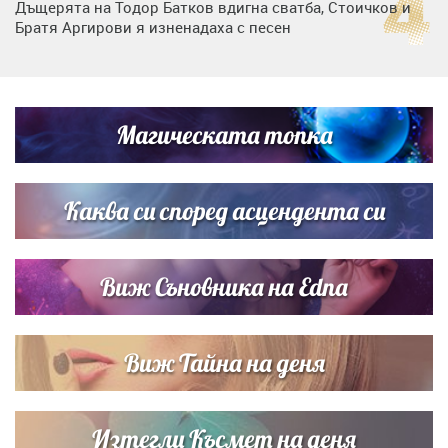
Дъщерята на Тодор Батков вдигна сватба, Стоичков и
Братя Аргирови я изненадаха с песен
Дневен хороскоп за 6 август, четвъртък
Магическата топка
Списъкът е ясен: Джей Ло и Риана във ВИП гостите на
сватбата на Роналдо
Каква си според асцендента си
Виж Съновника на Edna
Виж Тайна на деня
Изтегли Късмет на деня