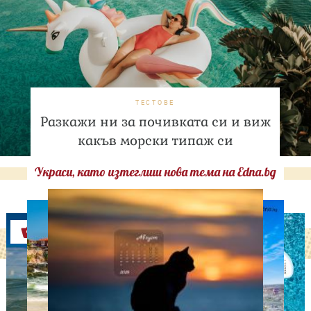
ТЕСТОВЕ
Разкажи ни за почивката си и виж
какъв морски типаж си
Украси, като изтеглиш нова тема на Edna.bg
Оферти
ЛЮБОПИТНО
ТЕСТ: Какво издава