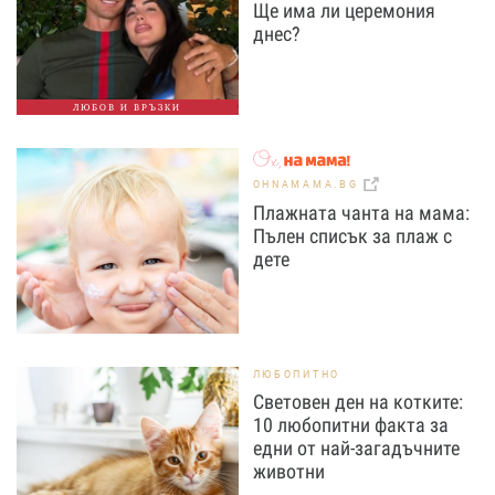
Ще има ли церемония
днес?
ЛЮБОВ И ВРЪЗКИ
OHNAMAMA.BG
Плажната чанта на мама:
Пълен списък за плаж с
дете
ЛЮБОПИТНО
Световен ден на котките:
10 любопитни факта за
едни от най-загадъчните
животни