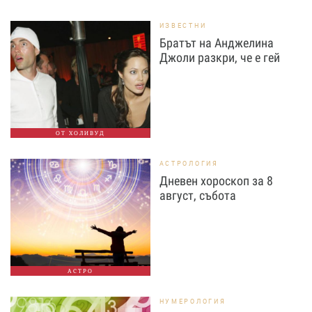
ИЗВЕСТНИ
Братът на Анджелина
Джоли разкри, че е гей
ОТ ХОЛИВУД
АСТРОЛОГИЯ
Дневен хороскоп за 8
август, събота
АСТРО
НУМЕРОЛОГИЯ