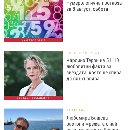
Нумерологична прогноза
за 8 август, събота
НУМЕРОЛОГИЯ
ДНЕС ПРАЗНУВАТ
Чарлийз Терон на 51: 10
любопитни факта за
звездата, която не спира
да вдъхновява
ЗВЕЗДЕН РОЖДЕНИК
ИЗВЕСТНИ
Любомира Башева
разтопи мрежата с най-
нежните кадри с Башар