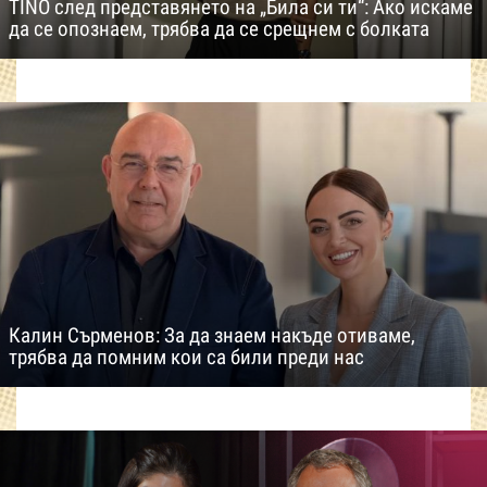
TINO след представянето на „Била си ти“: Ако искаме
да се опознаем, трябва да се срещнем с болката
Калин Сърменов: За да знаем накъде отиваме,
трябва да помним кои са били преди нас