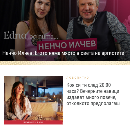
Ненчо Илчев: Егото няма място в света на артистите
ЛЮБОПИТНО
Коя си ти след 20:00
часа? Вечерните навици
издават много повече,
отколкото предполагаш
ЛЮБОПИТНО