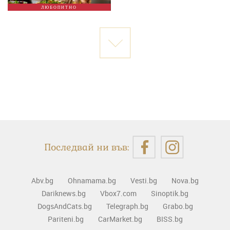
ЛЮБОПИТНО
Последвай ни във:
Abv.bg
Ohnamama.bg
Vesti.bg
Nova.bg
Dariknews.bg
Vbox7.com
Sinoptik.bg
DogsAndCats.bg
Telegraph.bg
Grabo.bg
Pariteni.bg
CarMarket.bg
BISS.bg