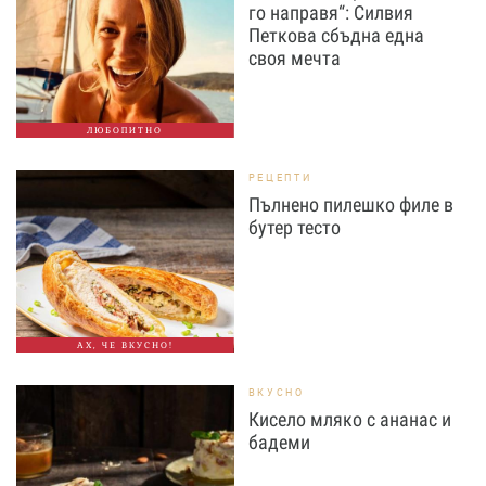
го направя“: Силвия
Петкова сбъдна една
своя мечта
ЛЮБОПИТНО
РЕЦЕПТИ
Пълнено пилешко филе в
бутер тесто
АХ, ЧЕ ВКУСНО!
ВКУСНО
Кисело мляко с ананас и
бадеми