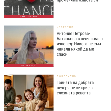
ЛЮБОПИТНО
ИЗВЕСТНИ
Антония Петрова-
Батинкова с неочаквана
изповед: Никога не съм
чакала някой да ме
спаси
БГ ЗВЕЗДИ
ЛЮБОПИТНО
Тайната на добрата
вечеря не се крие в
сложната рецепта