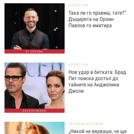
ИЗВЕСТНИ
Така ли го правиш, тате?“
Дъщерята на Орлин
Павлов го имитира
БГ ЗВЕЗДИ
ИЗВЕСТНИ
Нов удар в битката: Брад
Пит поиска достъп до
тайните на Анджелина
Джоли
ЕКСКЛУЗИВНО
СВОБОДНО ВРЕМЕ
„Никой не вярваше, че ще