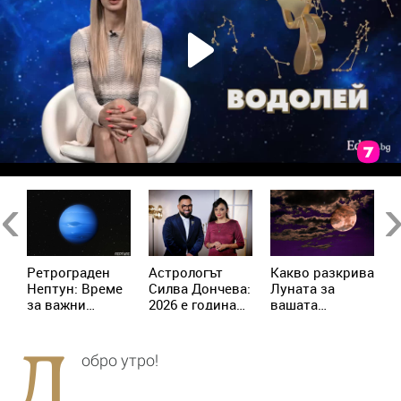
Previous
Ne
Ретрограден
Астрологът
Kакво разкрива
К
Нептун: Време
Силва Дончева:
Луната за
и
за важни
2026 е година
вашата
ж
решения за 4
на съвпадите,
личност?
зодии
които
Д
отключват
обро утро!
новата
реалност