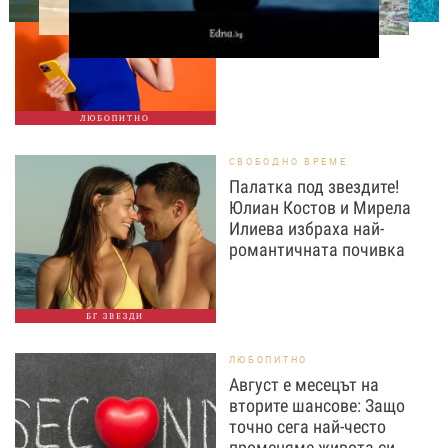
телефонът ти за теб?
ЛЮБОПИТНО
СВОБОДНО ВРЕМЕ
Палатка под звездите!
Юлиан Костов и Мирела
Илиева избраха най-
романтичната почивка
БГ ЗВЕЗДИ
ЛЮБОПИТНО
Август е месецът на
вторите шансове: Защо
точно сега най-често
променяме живота си