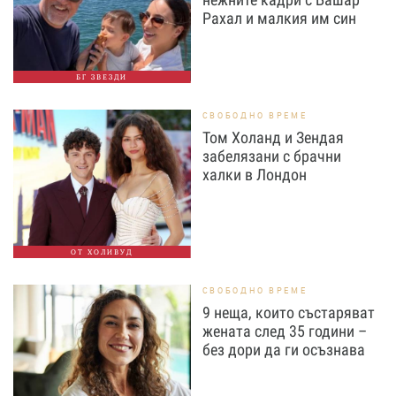
Рахал и малкия им син
БГ ЗВЕЗДИ
СВОБОДНО ВРЕМЕ
Том Холанд и Зендая
забелязани с брачни
халки в Лондон
ОТ ХОЛИВУД
СВОБОДНО ВРЕМЕ
9 неща, които състаряват
жената след 35 години –
без дори да ги осъзнава