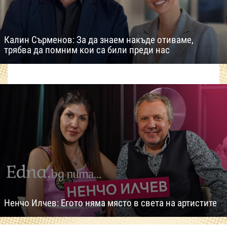
Калин Сърменов: За да знаем накъде отиваме,
трябва да помним кои са били преди нас
Ненчо Илчев: Егото няма място в света на артистите