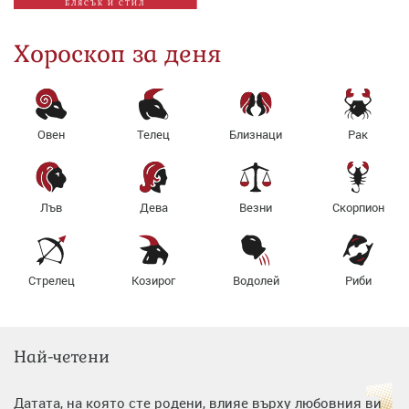
БЛЯСЪК И СТИЛ
Хороскоп за деня
Овен
Телец
Близнаци
Рак
Лъв
Дева
Везни
Скорпион
Стрелец
Козирог
Водолей
Риби
Най-четени
Датата, на която сте родени, влияе върху любовния ви