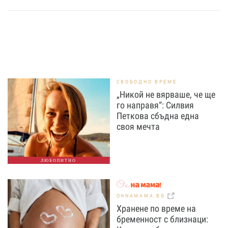
СВОБОДНО ВРЕМЕ
„Никой не вярваше, че ще
го направя“: Силвия
Петкова сбъдна една
своя мечта
ЛЮБОПИТНО
OHNAMAMA.BG
Хранене по време на
бременност с близнаци: