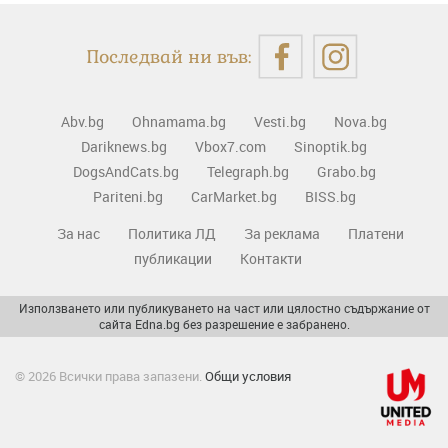
Последвай ни във:
Abv.bg
Ohnamama.bg
Vesti.bg
Nova.bg
Dariknews.bg
Vbox7.com
Sinoptik.bg
DogsAndCats.bg
Telegraph.bg
Grabo.bg
Pariteni.bg
CarMarket.bg
BISS.bg
За нас
Политика ЛД
За реклама
Платени
публикации
Контакти
Използването или публикуването на част или цялостно съдържание от
сайта Edna.bg без разрешение е забранено.
© 2026 Всички права запазени.
Общи условия