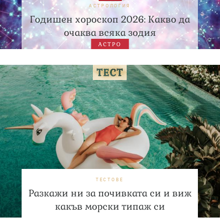
АСТРОЛОГИЯ
Годишен хороскоп 2026: Какво да
очаква всяка зодия
АСТРО
ТЕСТОВЕ
Разкажи ни за почивката си и виж
какъв морски типаж си