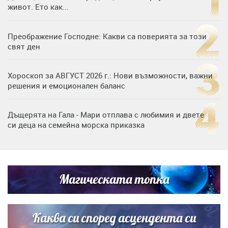
живот. Ето как...
Преображение Господне: Какви са поверията за този
свят ден
Хороскоп за АВГУСТ 2026 г.: Нови възможности, важни
решения и емоционален баланс
Дъщерята на Гала - Мари отплава с любимия и двете
си деца на семейна морска приказка
Звездна ваканция в Майорка: Дженифър Анистън,
Кортни Кокс и Джим Къртис заедно на яхта
Магическата топка
Дъщерята на Тодор Батков вдигна сватба, Стоичков и
Братя Аргирови я изненадаха с песен
Каква си според асцендента си