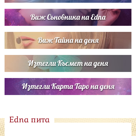
Виж Съновника на Edna
Виж Тайна на деня
Изтегли Късмет на деня
Изтегли Карта Таро на деня
Edna пита