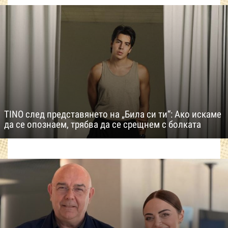
TINO след представянето на „Била си ти“: Ако искаме
да се опознаем, трябва да се срещнем с болката