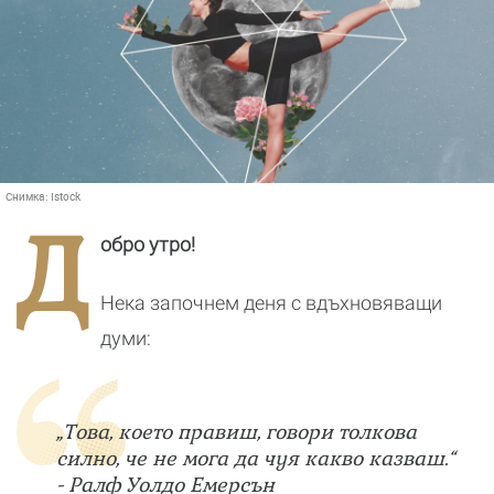
Снимка:
Istock
Д
обро утро!
Нека започнем деня с вдъхновяващи
думи:
„Това, което правиш, говори толкова
силно, че не мога да чуя какво казваш.“
- Ралф Уолдо Емерсън