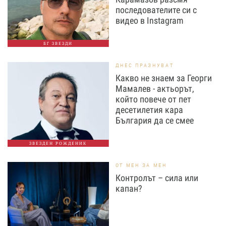
последователите си с
видео в Instagram
БГ ЗВЕЗДИ
ДНЕС ПРАЗНУВАТ
Какво не знаем за Георги
Мамалев - актьорът,
който повече от пет
десетилетия кара
България да се смее
ЗВЕЗДЕН РОЖДЕНИК
ОТ МЕН ЗА МЕН
Контролът – сила или
капан?