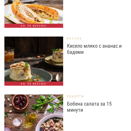
АХ, ЧЕ ВКУСНО!
ВКУСНО
Кисело мляко с ананас и
бадеми
АХ, ЧЕ ВКУСНО!
РЕЦЕПТИ
Бобена салата за 15
минути