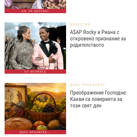
АХ, ЧЕ ВКУСНО!
ИЗВЕСТНИ
A$AP Rocky и Риана с
откровено признание за
родителството
ОТ ХОЛИВУД
ДНЕС ПРАЗНУВАТ
Преображение Господне:
Какви са поверията за
този свят ден
ДНЕС ПРАЗНУВА...