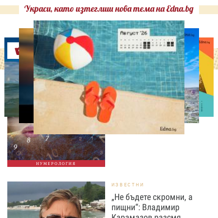
Украси, като изтеглиш нова тема на Edna.bg
Оферти
НУМЕРОЛОГИЯ
Нумерологична прогноза
за 6 август, четвъртък
НУМЕРОЛОГИЯ
ИЗВЕСТНИ
„Не бъдете скромни, а
пищни“: Владимир
Карамазов разсмя