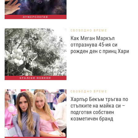
НУМЕРОЛОГИЯ
СВОБОДНО ВРЕМЕ
Как Меган Маркъл
отпразнува 45-ия си
рожден ден с принц Хари
КРАЛСКИ НОВИНИ
СВОБОДНО ВРЕМЕ
Харпър Бекъм тръгва по
стъпките на майка си –
подготвя собствен
козметичен бранд