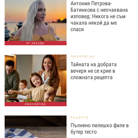
Антония Петрова-
Батинкова с неочаквана
изповед: Никога не съм
чакала някой да ме
спаси
БГ ЗВЕЗДИ
ЛЮБОПИТНО
Тайната на добрата
вечеря не се крие в
сложната рецепта
ЛЮБОПИТНО
РЕЦЕПТИ
Пълнено пилешко филе в
бутер тесто