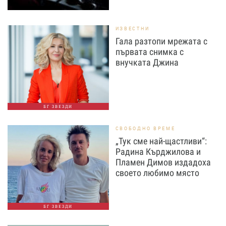
ИЗВЕСТНИ
Гала разтопи мрежата с
първата снимка с
внучката Джина
БГ ЗВЕЗДИ
СВОБОДНО ВРЕМЕ
„Тук сме най-щастливи“:
Радина Кърджилова и
Пламен Димов издадоха
своето любимо място
БГ ЗВЕЗДИ