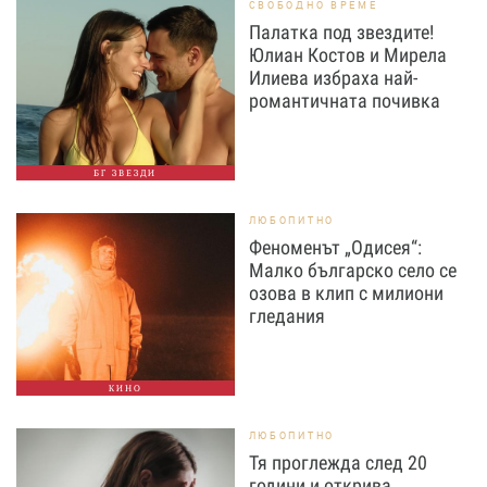
СВОБОДНО ВРЕМЕ
Палатка под звездите!
Юлиан Костов и Мирела
Илиева избраха най-
романтичната почивка
БГ ЗВЕЗДИ
ЛЮБОПИТНО
Феноменът „Одисея“:
Малко българско село се
озова в клип с милиони
гледания
КИНО
ЛЮБОПИТНО
Тя проглежда след 20
години и открива