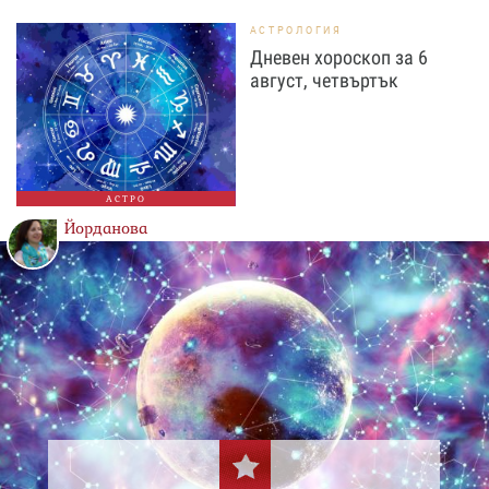
АСТРОЛОГИЯ
Дневен хороскоп за 6
август, четвъртък
АСТРО
Йорданова