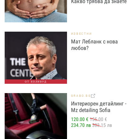
Какво трябва да знаете
ИЗВЕСТНИ
Мат Лебланк с нова
любов?
ОТ ХОЛИВУД
GRABO.BG
Интериорен детайлинг -
Mz detailing Sofia
120.00 €
155.00 €
234.70 лв
303.15 лв