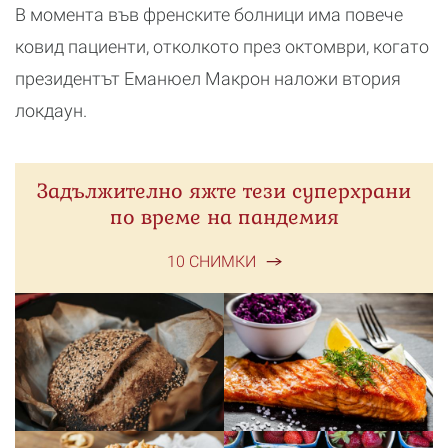
В момента във френските болници има повече
ковид пациенти, отколкото през октомври, когато
президентът Еманюел Макрон наложи втория
локдаун.
Задължително яжте тези суперхрани
по време на пандемия
10 СНИМКИ