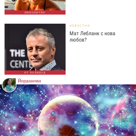
ЛЮБОПИТНО
ИЗВЕСТНИ
Мат Лебланк с нова
любов?
ОТ ХОЛИВУД
Йорданова