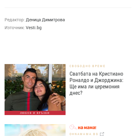
Редактор:
Деница Димитрова
Източник:
Vesti.bg
СВОБОДНО ВРЕМЕ
Сватбата на Кристиано
Роналдо и Джорджина:
Ще има ли церемония
днес?
ЛЮБОВ И ВРЪЗКИ
OHNAMAMA.BG