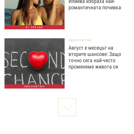
Илиева избраха най-
романтичната почивка
БГ ЗВЕЗДИ
ЛЮБОПИТНО
Август е месецът на
вторите шансове: Защо
точно сега най-често
променяме живота си
ЛЮБОПИТНО