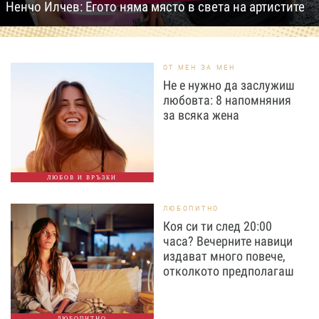
Ненчо Илчев: Егото няма място в света на артистите
ОТ МЕН ЗА МЕН
Не е нужно да заслужиш
любовта: 8 напомняния
за всяка жена
ЛЮБОВ И ВРЪЗКИ
ЛЮБОПИТНО
Коя си ти след 20:00
часа? Вечерните навици
издават много повече,
отколкото предполагаш
ЛЮБОПИТНО