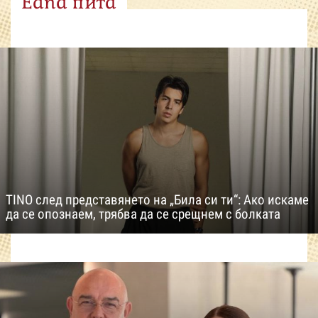
Edna пита
TINO след представянето на „Била си ти“: Ако искаме
да се опознаем, трябва да се срещнем с болката