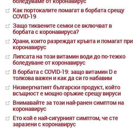
боледуваме от коронавирус
Как портокалите помагат в борбата срещу
COVID-19
Защо тиквените семки се включват в
борбата с коронавируса?
Храни, които разреждат кръвта и помагат при
коронавирус
Липсата на този витамин води до по-тежко
боледуване от коронавирус
В борбата с COVID-19: защо витамин D е
толкова важен и как да си го набавим
Низвергнатият български продукт, който
всъщност е мощно оръжие срещу вируси
Внимавайте за този най-ранен симптом на
коронавирус
Ето кой е най-сигурният симптом, че сте
заразени с коронавирус