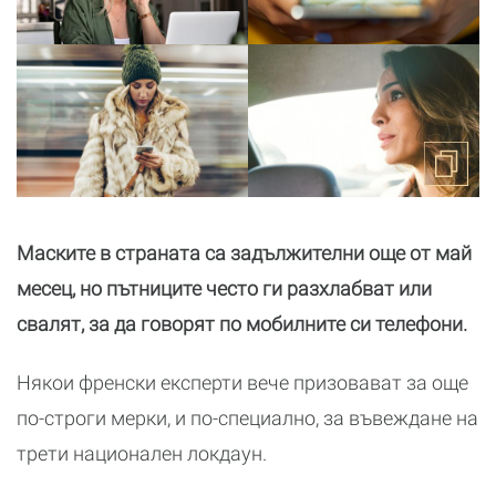
Маските в страната са задължителни още от май
месец, но пътниците често ги разхлабват или
свалят, за да говорят по мобилните си телефони.
Някои френски експерти вече призовават за още
по-строги мерки, и по-специално, за въвеждане на
трети национален локдаун.