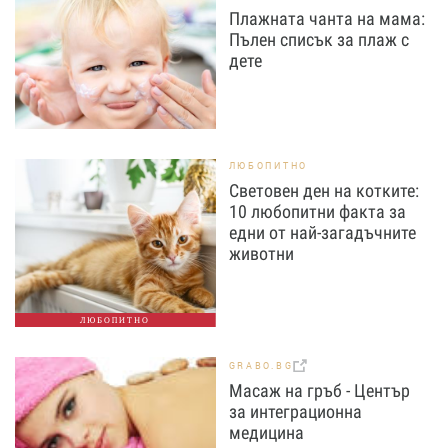
Плажната чанта на мама:
Пълен списък за плаж с
дете
ЛЮБОПИТНО
Световен ден на котките:
10 любопитни факта за
едни от най-загадъчните
животни
ЛЮБОПИТНО
GRABO.BG
Масаж на гръб - Център
за интеграционна
медицина