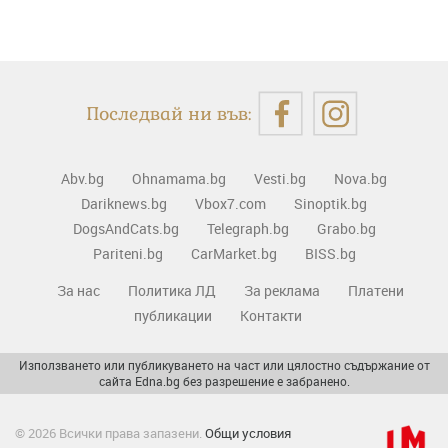
Последвай ни във:
Abv.bg
Ohnamama.bg
Vesti.bg
Nova.bg
Dariknews.bg
Vbox7.com
Sinoptik.bg
DogsAndCats.bg
Telegraph.bg
Grabo.bg
Pariteni.bg
CarMarket.bg
BISS.bg
За нас
Политика ЛД
За реклама
Платени
публикации
Контакти
Използването или публикуването на част или цялостно съдържание от
сайта Edna.bg без разрешение е забранено.
© 2026 Всички права запазени.
Общи условия