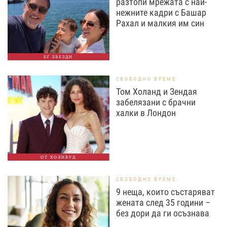
разтопи мрежата с най-
нежните кадри с Башар
Рахал и малкия им син
БГ ЗВЕЗДИ
СВОБОДНО ВРЕМЕ
Том Холанд и Зендая
забелязани с брачни
халки в Лондон
ОТ ХОЛИВУД
СВОБОДНО ВРЕМЕ
9 неща, които състаряват
жената след 35 години –
без дори да ги осъзнава