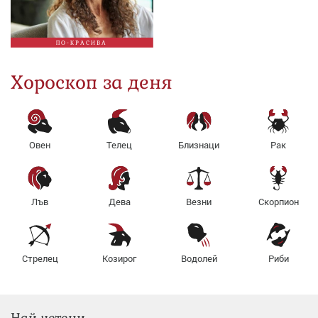
ПО-КРАСИВА
Хороскоп за деня
Овен
Телец
Близнаци
Рак
Лъв
Дева
Везни
Скорпион
Стрелец
Козирог
Водолей
Риби
Най-четени