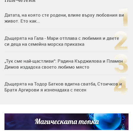
Датата, на която сте родени, влияе върху любовния ви
живот. Ето как...
Дъщерята на Гала - Мари отплава с любимия и двете
си деца на семейна морска приказка
„Тук сме най-щастливи“: Радина Кърджилова и Пламен
Димов издадоха своето любимо място
Дъщерята на Тодор Батков вдигна сватба, Стоичков и
Братя Аргирови я изненадаха с песен
Дневен хороскоп за 6 август, четвъртък
Магическата топка
Списъкът е ясен: Джей Ло и Риана във ВИП гостите на