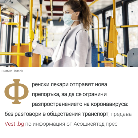
Снимка:
iStock
Ф
ренски лекари отправят нова
препоръка, за да се ограничи
разпространението на коронавируса:
без разговори в обществения транспорт
, предава
Vesti.bg
по информация от Асошиейтед прес.