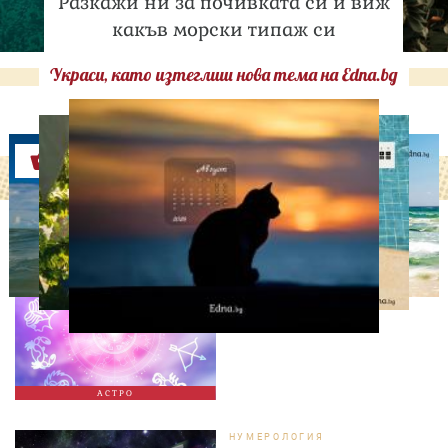
Разкажи ни за почивката си и виж
какъв морски типаж си
Украси, като изтеглиш нова тема на Edna.bg
Оферти
АСТРОЛОГИЯ
Дневен хороскоп за 7
август, петък
АСТРО
НУМЕРОЛОГИЯ