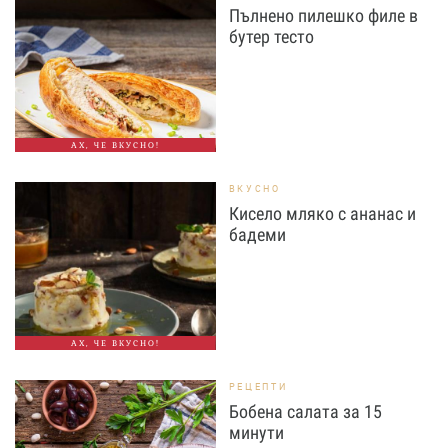
Пълнено пилешко филе в
бутер тесто
АХ, ЧЕ ВКУСНО!
ВКУСНО
Кисело мляко с ананас и
бадеми
АХ, ЧЕ ВКУСНО!
РЕЦЕПТИ
Бобена салата за 15
минути