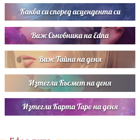
сватбата на Роналдо
Каква си според асцендента си
Виж Съновника на Edna
Виж Тайна на деня
Изтегли Късмет на деня
Изтегли Карта Таро на деня