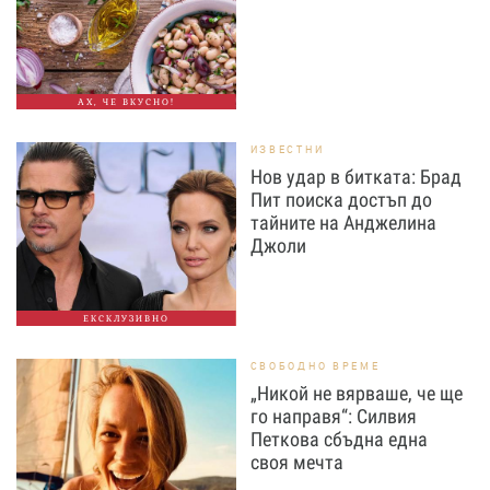
АХ, ЧЕ ВКУСНО!
ИЗВЕСТНИ
Нов удар в битката: Брад
Пит поиска достъп до
тайните на Анджелина
Джоли
ЕКСКЛУЗИВНО
СВОБОДНО ВРЕМЕ
„Никой не вярваше, че ще
го направя“: Силвия
Петкова сбъдна една
своя мечта