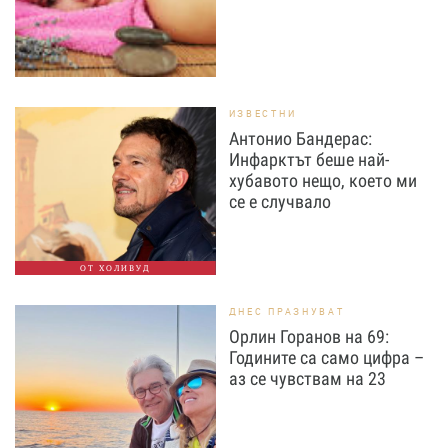
ИЗВЕСТНИ
Антонио Бандерас:
Инфарктът беше най-
хубавото нещо, което ми
се е случвало
ОТ ХОЛИВУД
ДНЕС ПРАЗНУВАТ
Орлин Горанов на 69:
Годините са само цифра –
аз се чувствам на 23