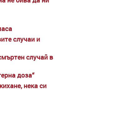
маса
ите случаи и
смъртен случай в
терна доза“
кихане, нека си