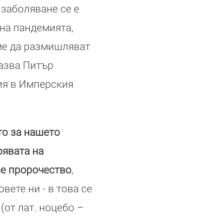
 заболяване се е
на пандемията,
ме да размишляват
казва Питър
ия в Имперския
о за нашето
оявата на
е пророчество
,
ете ни - в това се
(от лат. ноцебо –