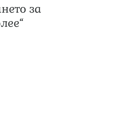
нето за
лее“