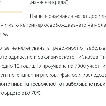
„нанасям вреда“).
?
Нашите очаквания могат дори да
ни, като например освобождаването на моле
лие.
ертае, че нелекуваната тревожност от заболяв
ото здраве, но и за физическото ни“, казва П
едно 12-годишно проучване на 7000 участни
руги потенциални рискови фактори, изследов
ките нива на тревожност от заболяване пови
 сърцето със 70%
.