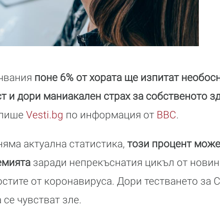
учвания
поне 6% от хората ще изпитат необос
т и дори маниакален страх за собственото з
 пише
Vesti.bg
по информация от
BBC
.
няма актуална статистика,
този процент може
емията
заради непрекъснатия цикъл от новин
стите от коронавируса. Дори тестването за 
 се чувстват зле.