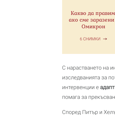
Какво да правим
ако сме заразени
Омикрон
6 СНИМКИ
С нарастването на и
изследванията за по
интервенции е
адапт
помага за прекъсван
Според Питър и Хел