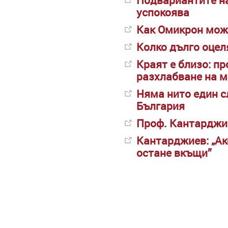
успокоява
Как Омикрон мож
Колко дълго оцел
Краят е близо: п
разхлабване на м
Няма нито един с
България
Проф. Кантарджие
Кантарджиев: „Ако
остане вкъщи”