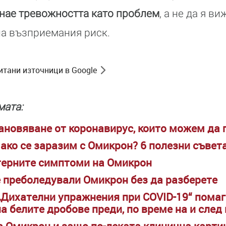
знае тревожността като проблем
, а не да я в
на възприемания риск.
итани източници в Google
мата:
ановяване от коронавирус, които можем да 
 ако се заразим с Омикрон? 6 полезни съвет
терните симптоми на Омикрон
те преболедували Омикрон без да разберете
 „Дихателни упражнения при COVID-19“ помаг
а белите дробове преди, по време на и след
 Омикрон и защо по-леката клинична картин