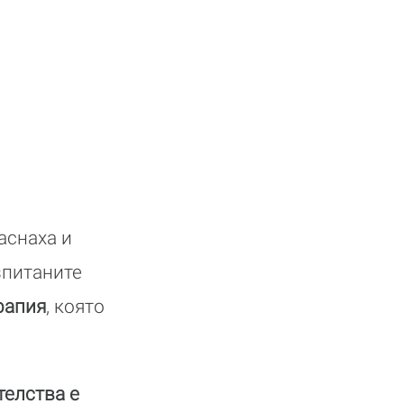
аснаха и
зпитаните
рапия
, която
телства е