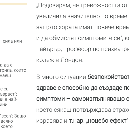
„Подозирам, че тревожността от
увеличила значително по време 
защото хората имат повече вре
и да обмислят симптомите си“, 
– сила или
Тайърър, професор по психиатр
колеж в Лондон.
а да е
трика, които
знаеш
В много ситуации
безпокойствот
здраве е способно да създаде п
не са
ъзраст“:
симптоми – самоизпълняващо с
и в най-
дини
което сякаш потвърждава страхов
"seen": Защо
изразява и
т.нар. „ноцебо ефект“
 всяко
 което