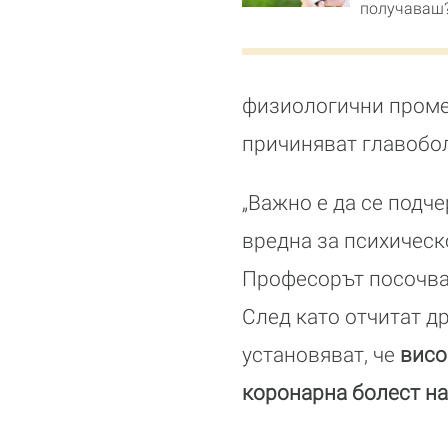
получаваш
физиологични проме
причиняват главобо
„Важно е да се подч
вредна за психическ
Професорът посочва 
След като отчитат д
установяват, че
висо
коронарна болест на