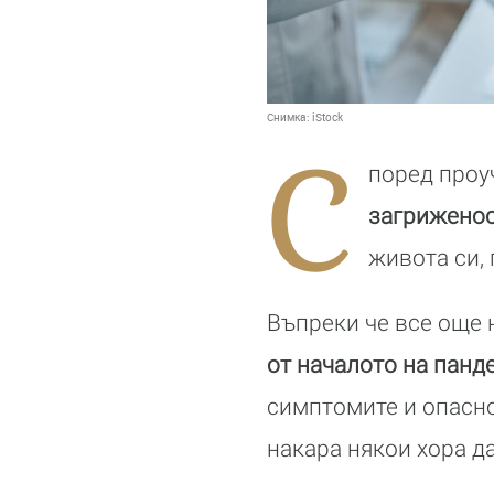
Снимка:
iStock
С
поред про
загриженос
живота си,
Въпреки че все още 
от началото на панд
симптомите и опасно
накара някои хора да