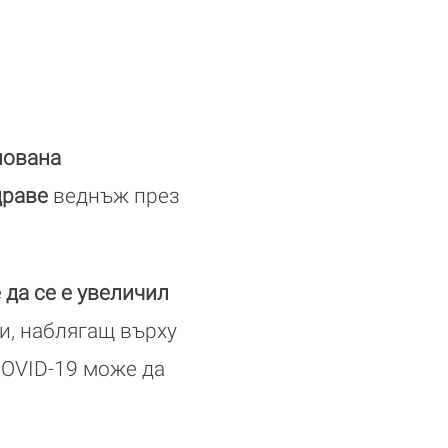
нована
драве
веднъж през
 да се е увеличил
и, наблягащ върху
COVID-19 може да