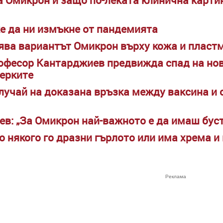
е да ни измъкне от пандемията
ява вариантът Омикрон върху кожа и пласт
рофесор Кантарджиев предвижда спад на нов
ерките
лучай на доказана връзка между ваксина и 
в: „За Омикрон най-важното е да имаш бус
 някого го дразни гърлото или има хрема и 