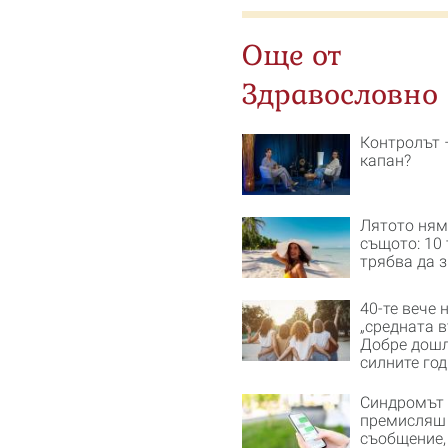
Още от
Здравословно
Контролът 
капан?
Лятото ням
същото: 10 
трябва да 
40-те вече 
„средната в
Добре дошл
силните го
Синдромът 
премисляш
съобщение,