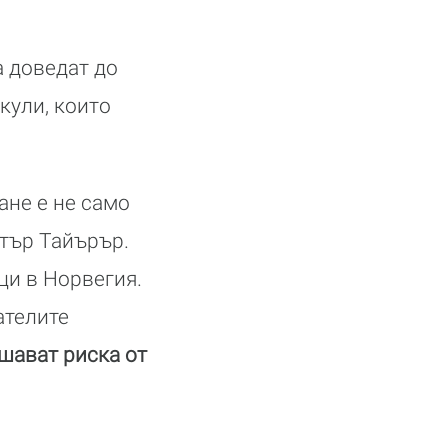
 доведат до
кули, които
ане е не само
итър Тайърър.
ци в Норвегия.
ателите
шават риска от