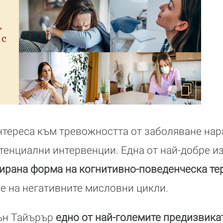
,
 с
нтереса към тревожността от заболяване нар
тенциални интервенции. Една от най-добре и
ирана форма на когнитивно-поведенческа те
е на негативните мисловни цикли.
ън Тайърър
едно от най-големите предизвика