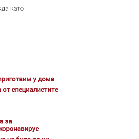
ижда като
приготвим у дома
а от специалистите
а за
 коронавирус
а не бива да ни