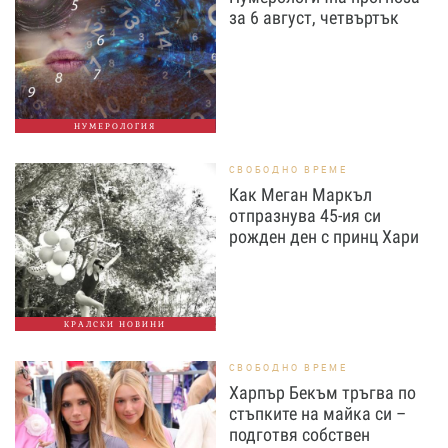
за 6 август, четвъртък
НУМЕРОЛОГИЯ
СВОБОДНО ВРЕМЕ
Как Меган Маркъл
отпразнува 45-ия си
рожден ден с принц Хари
КРАЛСКИ НОВИНИ
СВОБОДНО ВРЕМЕ
Харпър Бекъм тръгва по
стъпките на майка си –
подготвя собствен