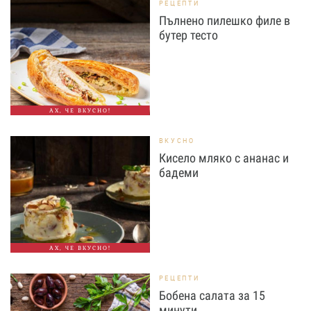
РЕЦЕПТИ
Пълнено пилешко филе в
бутер тесто
АХ, ЧЕ ВКУСНО!
ВКУСНО
Кисело мляко с ананас и
бадеми
АХ, ЧЕ ВКУСНО!
РЕЦЕПТИ
Бобена салата за 15
минути