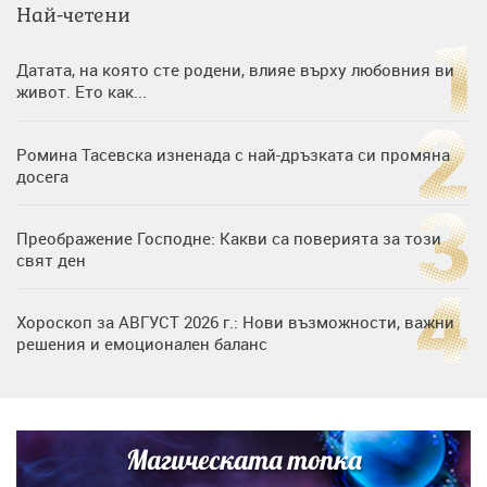
Най-четени
Датата, на която сте родени, влияе върху любовния ви
живот. Ето как...
Ромина Тасевска изненада с най-дръзката си промяна
досега
Преображение Господне: Какви са поверията за този
свят ден
Хороскоп за АВГУСТ 2026 г.: Нови възможности, важни
решения и емоционален баланс
Дъщерята на Гала - Мари отплава с любимия и двете
си деца на семейна морска приказка
Магическата топка