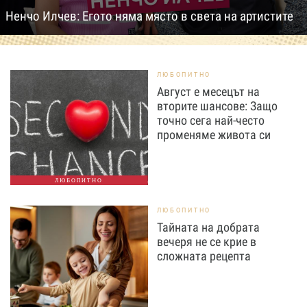
Ненчо Илчев: Егото няма място в света на артистите
ЛЮБОПИТНО
Август е месецът на
вторите шансове: Защо
точно сега най-често
променяме живота си
ЛЮБОПИТНО
ЛЮБОПИТНО
Тайната на добрата
вечеря не се крие в
сложната рецепта