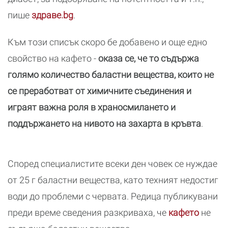
пише
здраве.bg
.
Към този списък скоро бе добавено и още едно
свойство на кафето -
оказа се, че то съдържа
голямо количество баластни вещества, които не
се преработват от химичните съединения и
играят важна роля в храносмилането и
поддържането на нивото на захарта в кръвта
.
Според специалистите всеки ден човек се нуждае
от 25 г баластни вещества, като техният недостиг
води до проблеми с червата. Редица публикувани
преди време сведения разкриваха, че
кафето
не