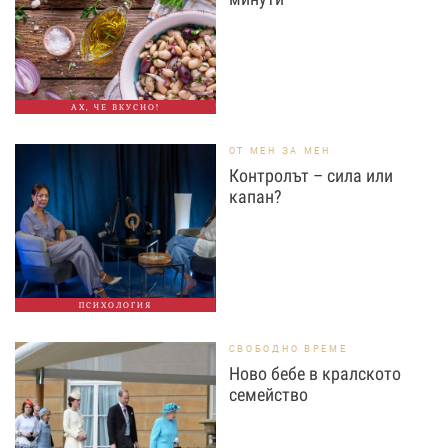
АХ, ЧЕ ВКУСНО!
ОТ МЕН ЗА МЕН
Контролът – сила или
капан?
ПСИХОЛОГИЯ
СВОБОДНО ВРЕМЕ
Ново бебе в кралското
семейство