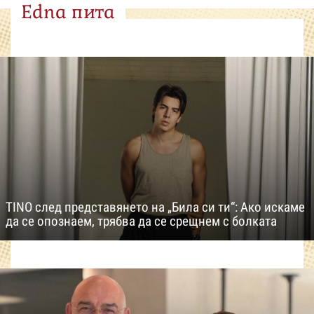
Edna пита
TINO след представянето на „Била си ти“: Ако искаме
да се опознаем, трябва да се срещнем с болката