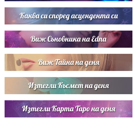
Звездна ваканция в Майорка: Дженифър Анистън,
Кортни Кокс и Джим Къртис заедно на яхта
Каква си според асцендента си
Виж Съновника на Edna
Виж Тайна на деня
Изтегли Късмет на деня
Изтегли Карта Таро на деня