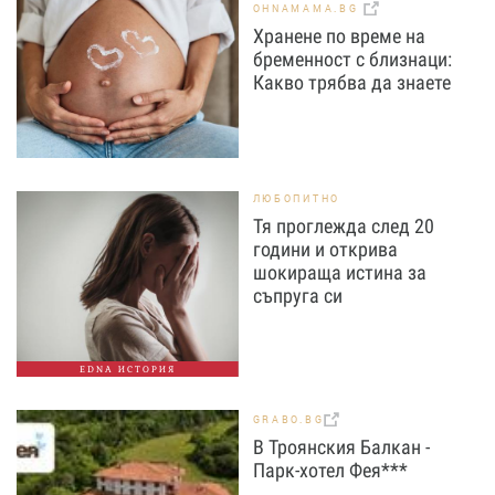
OHNAMAMA.BG
Хранене по време на
бременност с близнаци:
Какво трябва да знаете
ЛЮБОПИТНО
Тя проглежда след 20
години и открива
шокираща истина за
съпруга си
EDNA ИСТОРИЯ
GRABO.BG
В Троянския Балкан -
Парк-хотел Фея***