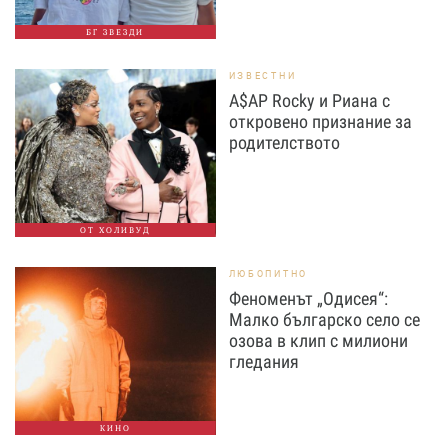
БГ ЗВЕЗДИ
ИЗВЕСТНИ
A$AP Rocky и Риана с
откровено признание за
родителството
ОТ ХОЛИВУД
ЛЮБОПИТНО
Феноменът „Одисея“:
Малко българско село се
озова в клип с милиони
гледания
КИНО