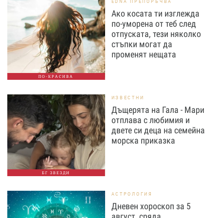
EDNA ПРЕПОРЪЧВА
Ако косата ти изглежда
по-уморена от теб след
отпуската, тези няколко
стъпки могат да
променят нещата
ПО-КРАСИВА
ИЗВЕСТНИ
Дъщерята на Гала - Мари
отплава с любимия и
двете си деца на семейна
морска приказка
БГ ЗВЕЗДИ
АСТРОЛОГИЯ
Дневен хороскоп за 5
август, сряда