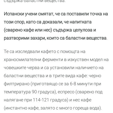
съдържа баластни вещества.
Испански учени смятат, че са поставили точка на
този спор, като са доказали, че напитката
(сварено кафе или нес) съдържа целулоза и
разтворими захари, които са баластни вещества
.
Те са изследвали кафето с помощта на
храносмилателни ферменти в изкуствен модел на
човешките черва и са установили наличието на
баластни вещества и в трите вида кафе: черно
филтрирано (приготвящо се за 6-8 минути при
температура 90 градуса), еспресо (сварено под
налягане при 114-121 градуса) и нес кафе
(инстантно кафе, залято с много гореща вода).