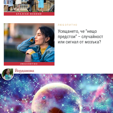
КРАЛСКИ НОВИНИ
ЛЮБОПИТНО
Усещането, че “нещо
предстои” – случайност
или сигнал от мозъка?
ЛЮБОПИТНО
Йорданова