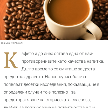
Снимка:
Thinkstock
К
афето и до днес остава една от най-
противоречивите като качества напитка.
Дълго време то се смяташе за доста
вредно за здравето. Напоследък обаче се
появяват десетки изследвания, показващи, че в
определени случаи то е полезно - за
предотвратяване на старческата склероза,
диабет, за подобряване на потентността и т.н.,