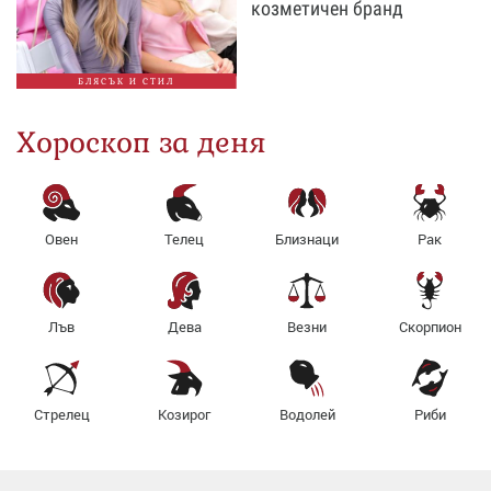
козметичен бранд
БЛЯСЪК И СТИЛ
Хороскоп за деня
Овен
Телец
Близнаци
Рак
Лъв
Дева
Везни
Скорпион
Стрелец
Козирог
Водолей
Риби