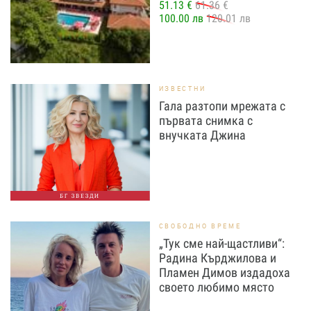
51.13 €
61.36 €
100.00 лв
120.01 лв
ИЗВЕСТНИ
Гала разтопи мрежата с
първата снимка с
внучката Джина
БГ ЗВЕЗДИ
СВОБОДНО ВРЕМЕ
„Тук сме най-щастливи“:
Радина Кърджилова и
Пламен Димов издадоха
своето любимо място