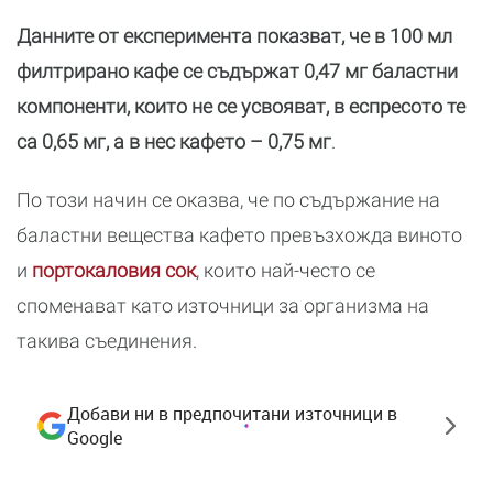
Данните от експеримента показват, че в 100 мл
филтрирано кафе се съдържат 0,47 мг баластни
компоненти, които не се усвояват, в еспресото те
са 0,65 мг, а в нес кафето – 0,75 мг
.
По този начин се оказва, че по съдържание на
баластни вещества кафето превъзхожда виното
и
портокаловия сок
, които най-често се
споменават като източници за организма на
такива съединения.
Добави ни в предпочитани източници в
Google