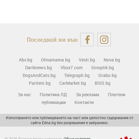
Последвай ни във:
Abv.bg
Ohnamama.bg
Vesti.bg
Nova.bg
Dariknews.bg
Vbox7.com
Sinoptik.bg
DogsAndCats.bg
Telegraph.bg
Grabo.bg
Pariteni.bg
CarMarket.bg
BISS.bg
За нас
Политика ЛД
За реклама
Платени
публикации
Контакти
Използването или публикуването на част или цялостно съдържание от
сайта Edna.bg без разрешение е забранено.
© 2026 Всички права запазени.
Общи условия