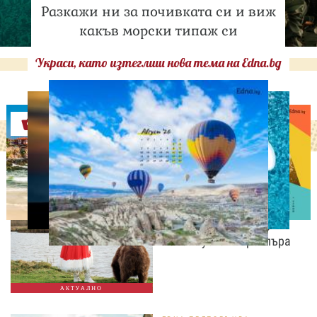
Разкажи ни за почивката си и виж
какъв морски типаж си
Украси, като изтеглиш нова тема на Edna.bg
Оферти
ЛЮБОПИТНО
Българският филм "Баба
и Меца" със световна
премиера в Сараево
2026. Пуснаха трейлъра
АКТУАЛНО