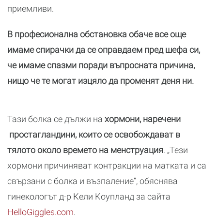
приемливи.
В професионална обстановка обаче все още
имаме спирачки да се оправдаем пред шефа си,
че имаме спазми поради въпросната причина,
нищо че те могат изцяло да променят деня ни.
Тази болка се дължи на
хормони, наречени
простагландини, които се освобождават в
тялото около времето на менструация
. „Тези
хормони причиняват контракции на матката и са
свързани с болка и възпаление“, обяснява
гинекологът д-р Кели Коупланд за сайта
HelloGiggles.com
.