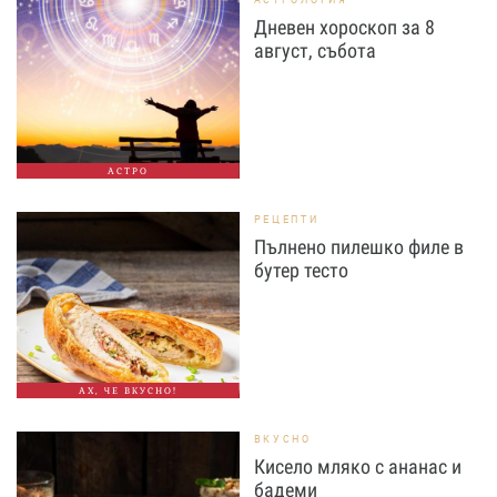
Дневен хороскоп за 8
август, събота
АСТРО
РЕЦЕПТИ
Пълнено пилешко филе в
бутер тесто
АХ, ЧЕ ВКУСНО!
ВКУСНО
Кисело мляко с ананас и
бадеми