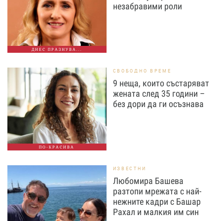
незабравими роли
ДНЕС ПРАЗНУВА...
СВОБОДНО ВРЕМЕ
9 неща, които състаряват
жената след 35 години –
без дори да ги осъзнава
ПО-КРАСИВА
ИЗВЕСТНИ
Любомира Башева
разтопи мрежата с най-
нежните кадри с Башар
Рахал и малкия им син