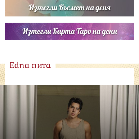
Изтегли Късмет на деня
Изтегли Карта Таро на деня
Edna пита