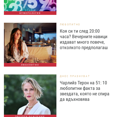
НУМЕРОЛОГИЯ
ЛЮБОПИТНО
Коя си ти след 20:00
часа? Вечерните навици
издават много повече,
отколкото предполагаш
ЛЮБОПИТНО
ДНЕС ПРАЗНУВАТ
Чарлийз Терон на 51: 10
любопитни факта за
звездата, която не спира
да вдъхновява
ЗВЕЗДЕН РОЖДЕНИК