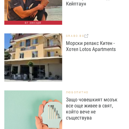
Кейптаун
БГ ЗВЕЗДИ
GRABO.BG
Морски релакс Китен -
Хотел Lotos Apartments
ЛЮБОПИТНО
Защо човешкият мозък
все още живее в свят,
който вече не
съществува