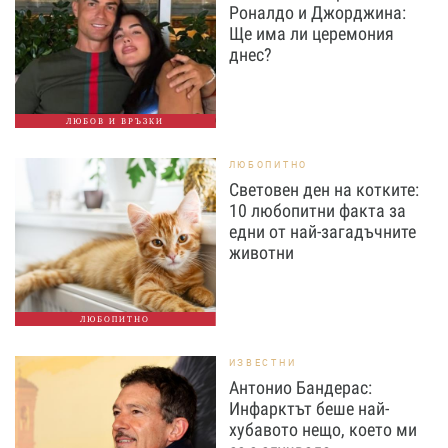
Роналдо и Джорджина:
Ще има ли церемония
днес?
ЛЮБОВ И ВРЪЗКИ
ЛЮБОПИТНО
Световен ден на котките:
10 любопитни факта за
едни от най-загадъчните
животни
ЛЮБОПИТНО
ИЗВЕСТНИ
Антонио Бандерас:
Инфарктът беше най-
хубавото нещо, което ми