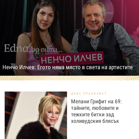
Ненчо Илчев: Егото няма място в света на артистите
ДНЕС ПРАЗНУВАТ
Мелани Грифит на 69:
тайните, любовите и
тежките битки зад
холивудския блясък