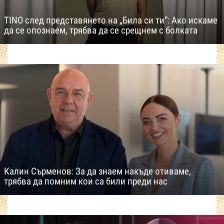
TINO след представянето на „Била си ти“: Ако искаме
да се опознаем, трябва да се срещнем с болката
Калин Сърменов: За да знаем накъде отиваме,
трябва да помним кои са били преди нас