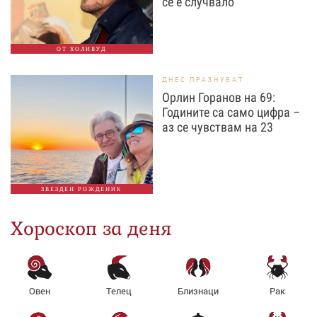
се е случвало
ОТ ХОЛИВУД
ДНЕС ПРАЗНУВАТ
Орлин Горанов на 69:
Годините са само цифра –
аз се чувствам на 23
ЗВЕЗДЕН РОЖДЕНИК
Хороскоп за деня
Овен
Телец
Близнаци
Рак