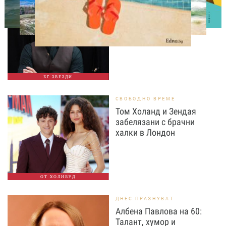
Така ли го правиш, тате?“
Дъщерята на Орлин
Павлов го имитира
БГ ЗВЕЗДИ
СВОБОДНО ВРЕМЕ
Том Холанд и Зендая
забелязани с брачни
халки в Лондон
ОТ ХОЛИВУД
ДНЕС ПРАЗНУВАТ
Албена Павлова на 60:
Талант, хумор и