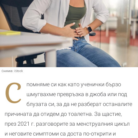
Снимка:
iStock
С
помняме си как като ученички бързо
шмугвахме превръзка в джоба или под
блузата си, за да не разберат останалите
причината да отидем до тоалетна. За щастие,
през 2021 г. разговорите за менструалния цикъл
и неговите симптоми са доста по-открити и