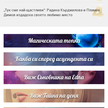
„Тук сме най-щастливи“: Радина Кърджилова и Пламен
Димов издадоха своето любимо място
Дъщерята на Тодор Батков вдигна сватба, Стоичков и
Братя Аргирови я изненадаха с песен
Магическата топка
Дневен хороскоп за 6 август, четвъртък
Каква си според асцендента си
Виж Съновника на Edna
Виж Тайна на деня