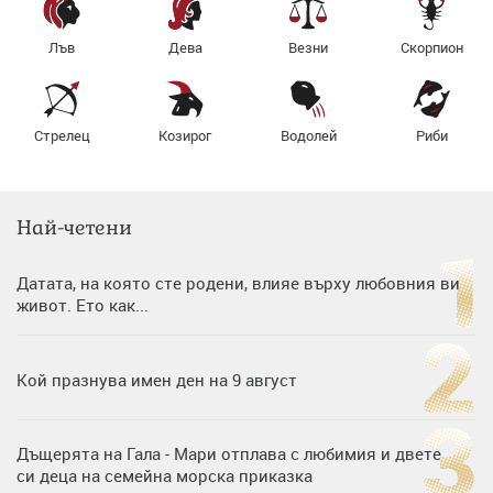
Лъв
Дева
Везни
Скорпион
Стрелец
Козирог
Водолей
Риби
Най-четени
Датата, на която сте родени, влияе върху любовния ви
живот. Ето как...
Кой празнува имен ден на 9 август
Дъщерята на Гала - Мари отплава с любимия и двете
си деца на семейна морска приказка