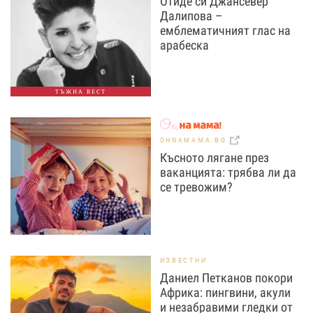
Отиде си Джансевер
Далипова –
емблематичният глас на
арабеска
ТЪЖНА ВЕСТ
OHNAMAMA.BG
Късното лягане през
ваканцията: трябва ли да
се тревожим?
ИЗВЕСТНИ
Даниел Петканов покори
Африка: пингвини, акули
и незабравими гледки от