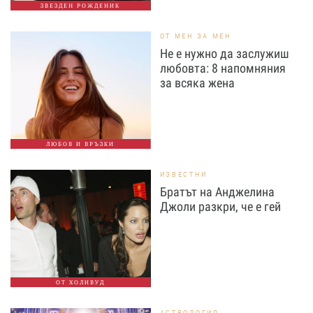
ЗВЕЗДЕН РОЖДЕНИК
ОТ МЕН ЗА МЕН
Не е нужно да заслужиш
любовта: 8 напомняния
за всяка жена
ЛЮБОВ И ВРЪЗКИ
ИЗВЕСТНИ
Братът на Анджелина
Джоли разкри, че е гей
ОТ ХОЛИВУД
АСТРОЛОГИЯ