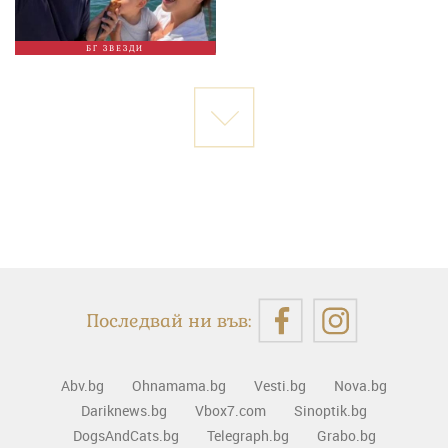
БГ ЗВЕЗДИ
Последвай ни във:
Abv.bg
Ohnamama.bg
Vesti.bg
Nova.bg
Dariknews.bg
Vbox7.com
Sinoptik.bg
DogsAndCats.bg
Telegraph.bg
Grabo.bg