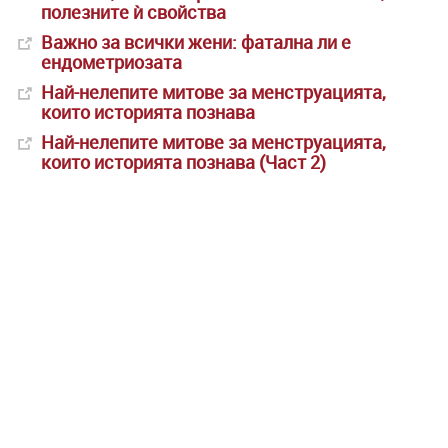
полезните ѝ свойства
Важно за всички жени: фатална ли е
ендометриозата
Нaй-нелепите митове за менструацията,
които историята познава
Нaй-нелепите митове за менструацията,
които историята познава (Част 2)