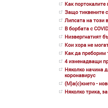
Как портокалите 
Защо тиквените с
Липсата на този 
В борбата с COVID
Низвергнатият бъ
Кои хора не могат
Как да преборим 
4 изненадващи пр
Няколко начина д
коронавирус
(М)а(с)кнето - но
Няколко трика, за