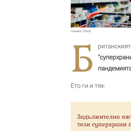
Снимка:
iStock
Б
ританският
"суперхран
пандемията
Ето ги и тях:
Задължително яж
тези суперхрани 