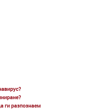
навирус?
иниране?
да ги разпознаем