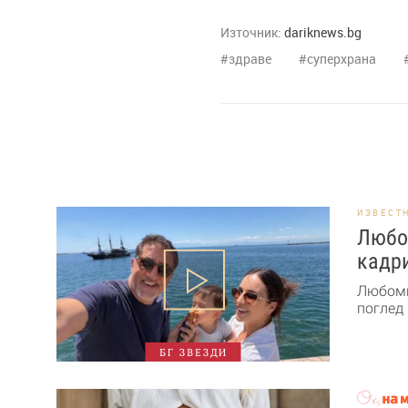
Източник:
dariknews.bg
здраве
суперхрана
ИЗВЕСТ
Любо
кадри
Любоми
поглед 
БГ ЗВЕЗДИ