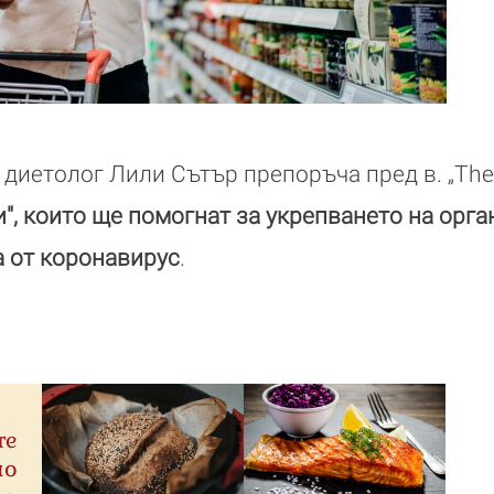
 диетолог Лили Сътър препоръча пред в. „The
и", които ще помогнат за укрепването на орг
 от коронавирус
.
те
по