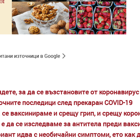
ия
итани източници в Google
ядете, за да се възстановите от коронавирус
очните последици след прекаран COVID-19
а се ваксинираме и срещу грип, и срещу коро
е да се изследваме за антитела преди вакс
иант идва с необичайни симптоми, ето как 