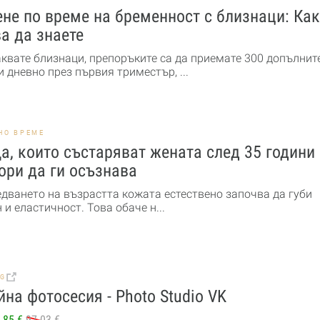
не по време на бременност с близнаци: Ка
а да знаете
аквате близнаци, препоръките са да приемате 300 допълнит
 дневно през първия триместър, ...
НО ВРЕМЕ
а, които състаряват жената след 35 години
ори да ги осъзнава
едването на възрастта кожата естествено започва да губи
 и еластичност. Това обаче н...
BG
на фотосесия - Photo Studio VK
.85 €
97.03 €