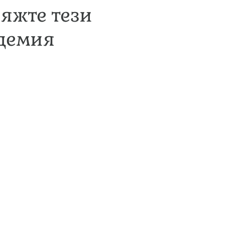
 яжте тези
ндемия