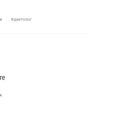
и
диетолог
те
к