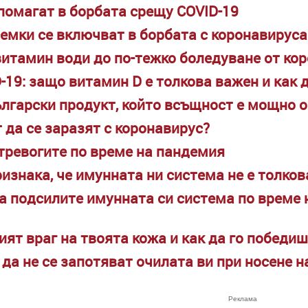
помагат в борбата срещу COVID-19
емки се включват в борбата с коронавируса
витамин води до по-тежко боледуване от ко
-19: защо витамин D е толкова важен и как 
лгарски продукт, който всъщност е мощно 
 да се заразят с коронавирус?
тревогите по време на пандемия
изнака, че имунната ни система не е толков
а подсилите имунната си система по време 
вият враг на твоята кожа и как да го победиш
 да не се запотяват очилата ви при носене н