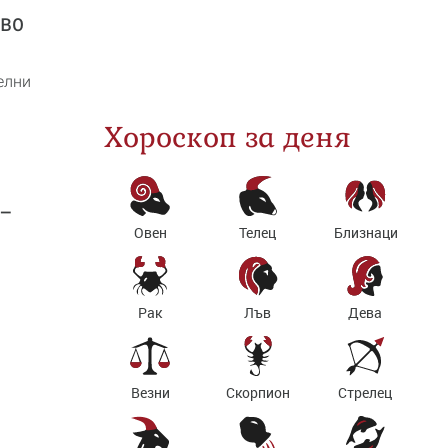
кво
елни
Хороскоп за деня
 –
Овен
Телец
Близнаци
Рак
Лъв
Дева
Везни
Скорпион
Стрелец