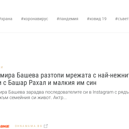
храна
коронавирус
пандемия
ковид 19
съвет
НИ
мира Башева разтопи мрежата с най-нежни
 с Башар Рахал и малкия им син
ра Башева зарадва последователите си в Instagram с рядъ
към семейния си живот. Актр...
OHNAMAMA.BG