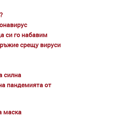
?
ронавирус
да си го набавим
оръжие срещу вируси
а силна
на пандемията от
а маска