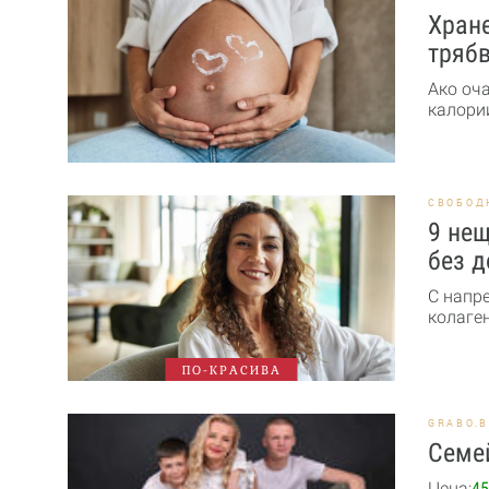
Хране
трябв
Ако оч
калории
СВОБОД
9 нещ
без д
С напр
колаген
ПО-КРАСИВА
GRABO.
Семей
Цена:
45