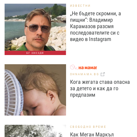
ИЗВЕСТНИ
„Не бъдете скромни, а
пищни“: Владимир
Карамазов разсмя
последователите си с
видео в Instagram
БГ ЗВЕЗДИ
OHNAMAMA.BG
Кога жегата става опасна
за детето и как да го
предпазим
СВОБОДНО ВРЕМЕ
Как Меган Маркъл