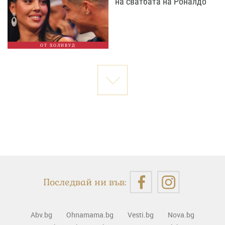
на сватбата на Роналдо
ОТ ХОЛИВУД
Последвай ни във:
Abv.bg
Ohnamama.bg
Vesti.bg
Nova.bg