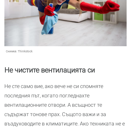
Снимка:
Thinkstock
Не чистите вентилацията си
Не сте само вие, ако вече не си спомняте
последния път, когато погледнахте
вентилационните отвори. А всъщност те
съдържат тонове прах. Същото важи и за
въздуховодите в климатиците. Ако техниката не е