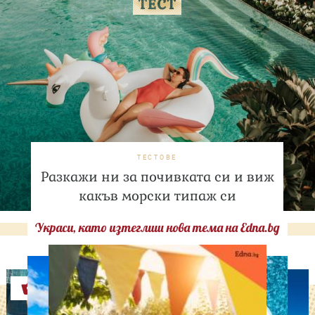
ТЕСТОВЕ
Разкажи ни за почивката си и виж
какъв морски типаж си
Украси, като изтеглиш нова тема на Edna.bg
Оферти