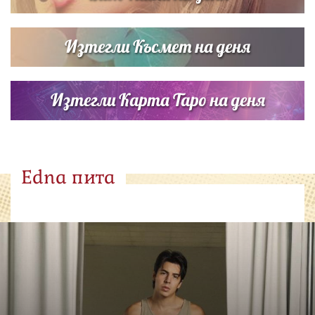
Изтегли Късмет на деня
Изтегли Карта Таро на деня
Edna пита