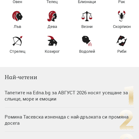
Овен
Телец
Близнаци
Рак
Лъв
Дева
Везни
Скорпион
Стрелец
Козирог
Водолей
Риби
Най-четени
Тапетите на Edna.bg за АВГУСТ 2026 носят усещане за
слънце, море и емоции
Ромина Тасевска изненада с най-дръзката си промяна
досега