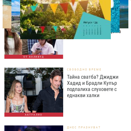
СВОБОДНО ВРЕМЕ
Дженифър Лопес събира
спомени с близнаците си
преди да напуснат дома
ОТ ХОЛИВУД
СВОБОДНО ВРЕМЕ
Тайна сватба? Джиджи
Хадид и Брадли Купър
подпалиха слуховете с
еднакви халки
АКТУАЛНО
ДНЕС ПРАЗНУВАТ