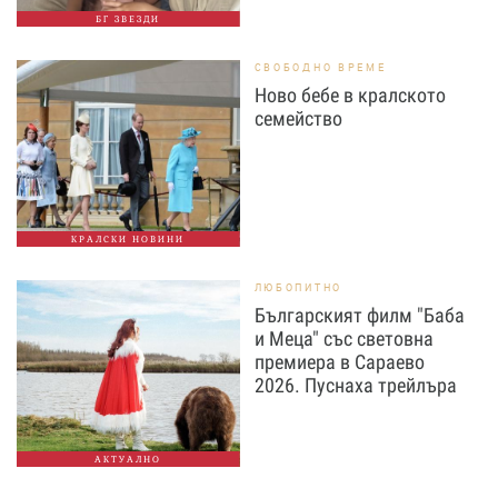
БГ ЗВЕЗДИ
СВОБОДНО ВРЕМЕ
Ново бебе в кралското
семейство
КРАЛСКИ НОВИНИ
ЛЮБОПИТНО
Българският филм "Баба
и Меца" със световна
премиера в Сараево
2026. Пуснаха трейлъра
АКТУАЛНО