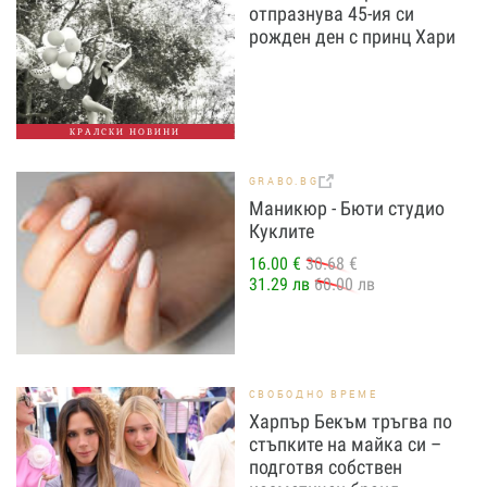
отпразнува 45-ия си
рожден ден с принц Хари
КРАЛСКИ НОВИНИ
GRABO.BG
Маникюр - Бюти студио
Куклите
16.00 €
30.68 €
31.29 лв
60.00 лв
СВОБОДНО ВРЕМЕ
Харпър Бекъм тръгва по
стъпките на майка си –
подготвя собствен