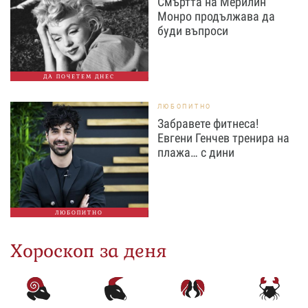
Смъртта на Мерилин
Монро продължава да
буди въпроси
ДА ПОЧЕТЕМ ДНЕС
ЛЮБОПИТНО
Забравете фитнеса!
Евгени Генчев тренира на
плажа… с дини
ЛЮБОПИТНО
Хороскоп за деня