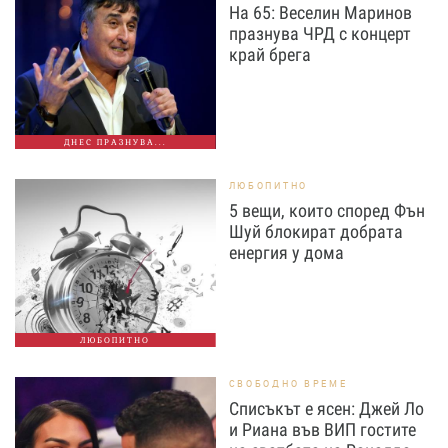
На 65: Веселин Маринов
празнува ЧРД с концерт
край брега
ДНЕС ПРАЗНУВА...
ЛЮБОПИТНО
5 вещи, които според Фън
Шуй блокират добрата
енергия у дома
ЛЮБОПИТНО
СВОБОДНО ВРЕМЕ
Списъкът е ясен: Джей Ло
и Риана във ВИП гостите