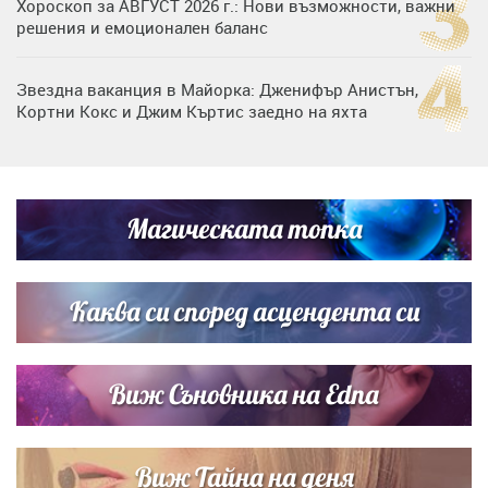
Хороскоп за АВГУСТ 2026 г.: Нови възможности, важни
решения и емоционален баланс
Звездна ваканция в Майорка: Дженифър Анистън,
Кортни Кокс и Джим Къртис заедно на яхта
Дъщерята на Тодор Батков вдигна сватба, Стоичков и
Братя Аргирови я изненадаха с песен
Магическата топка
Списъкът е ясен: Джей Ло и Риана във ВИП гостите на
сватбата на Роналдо
Каква си според асцендента си
Виж Съновника на Edna
Виж Тайна на деня