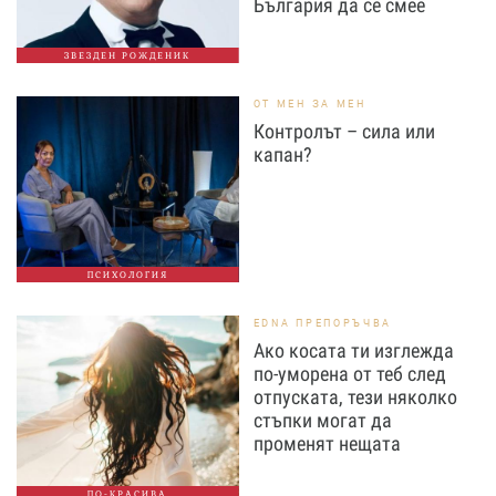
България да се смее
ЗВЕЗДЕН РОЖДЕНИК
ОТ МЕН ЗА МЕН
Контролът – сила или
капан?
ПСИХОЛОГИЯ
EDNA ПРЕПОРЪЧВА
Ако косата ти изглежда
по-уморена от теб след
отпуската, тези няколко
стъпки могат да
променят нещата
ПО-КРАСИВА