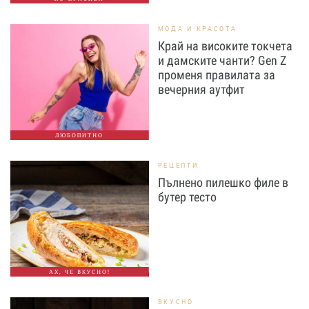
МОДА И КРАСОТА
Край на високите токчета
и дамските чанти? Gen Z
променя правилата за
вечерния аутфит
ЛЮБОПИТНО
РЕЦЕПТИ
Пълнено пилешко филе в
бутер тесто
АХ, ЧЕ ВКУСНО!
ВКУСНО