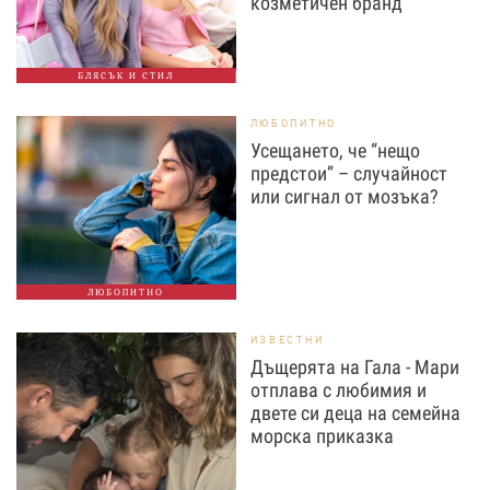
козметичен бранд
БЛЯСЪК И СТИЛ
ЛЮБОПИТНО
Усещането, че “нещо
предстои” – случайност
или сигнал от мозъка?
ЛЮБОПИТНО
ИЗВЕСТНИ
Дъщерята на Гала - Мари
отплава с любимия и
двете си деца на семейна
морска приказка