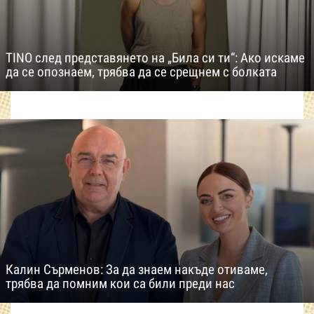
TINO след представянето на „Била си ти“: Ако искаме
да се опознаем, трябва да се срещнем с болката
Калин Сърменов: За да знаем накъде отиваме,
трябва да помним кои са били преди нас