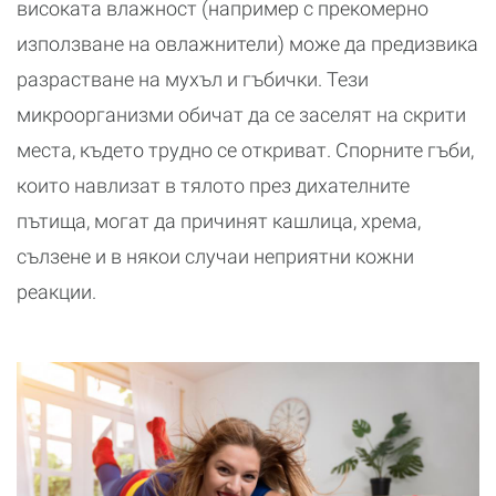
високата влажност (например с прекомерно
използване на овлажнители) може да предизвика
разрастване на мухъл и гъбички. Тези
микроорганизми обичат да се заселят на скрити
места, където трудно се откриват. Спорните гъби,
които навлизат в тялото през дихателните
пътища, могат да причинят кашлица, хрема,
сълзене и в някои случаи неприятни кожни
реакции.