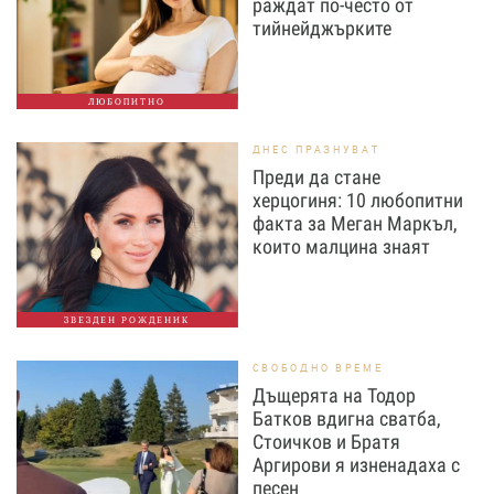
раждат по-често от
тийнейджърките
ЛЮБОПИТНО
ДНЕС ПРАЗНУВАТ
Преди да стане
херцогиня: 10 любопитни
факта за Меган Маркъл,
които малцина знаят
ЗВЕЗДЕН РОЖДЕНИК
СВОБОДНО ВРЕМЕ
Дъщерята на Тодор
Батков вдигна сватба,
Стоичков и Братя
Аргирови я изненадаха с
песен