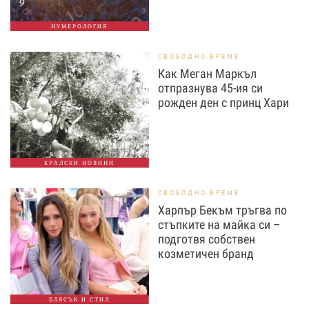
НУМЕРОЛОГИЯ
СВОБОДНО ВРЕМЕ
Как Меган Маркъл
отпразнува 45-ия си
рожден ден с принц Хари
КРАЛСКИ НОВИНИ
СВОБОДНО ВРЕМЕ
Харпър Бекъм тръгва по
стъпките на майка си –
подготвя собствен
козметичен бранд
БЛЯСЪК И СТИЛ