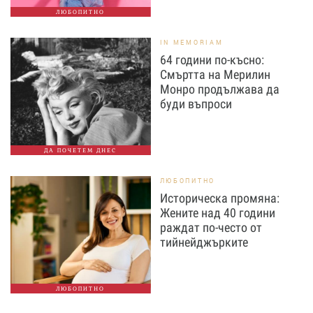
ЛЮБОПИТНО
IN MEMORIAM
64 години по-късно:
Смъртта на Мерилин
Монро продължава да
буди въпроси
ДА ПОЧЕТЕМ ДНЕС
ЛЮБОПИТНО
Историческа промяна:
Жените над 40 години
раждат по-често от
тийнейджърките
ЛЮБОПИТНО