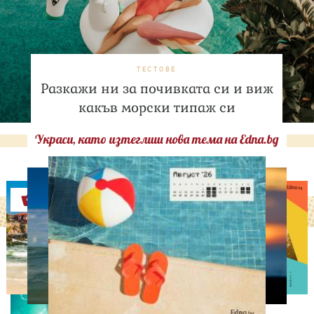
ТЕСТОВЕ
Разкажи ни за почивката си и виж
какъв морски типаж си
Украси, като изтеглиш нова тема на Edna.bg
Оферти
АСТРОЛОГИЯ
Дневен хороскоп за 5
август, сряда