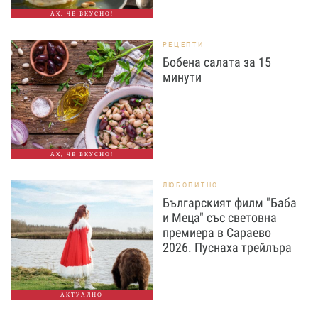
АХ, ЧЕ ВКУСНО!
РЕЦЕПТИ
Бобена салата за 15
минути
АХ, ЧЕ ВКУСНО!
ЛЮБОПИТНО
Българският филм "Баба
и Меца" със световна
премиера в Сараево
2026. Пуснаха трейлъра
АКТУАЛНО