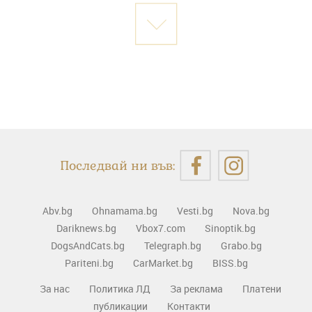
Последвай ни във:
Abv.bg
Ohnamama.bg
Vesti.bg
Nova.bg
Dariknews.bg
Vbox7.com
Sinoptik.bg
DogsAndCats.bg
Telegraph.bg
Grabo.bg
Pariteni.bg
CarMarket.bg
BISS.bg
За нас
Политика ЛД
За реклама
Платени
публикации
Контакти