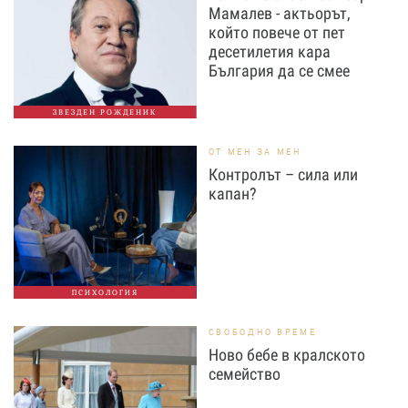
Мамалев - актьорът,
който повече от пет
десетилетия кара
България да се смее
ЗВЕЗДЕН РОЖДЕНИК
ОТ МЕН ЗА МЕН
Контролът – сила или
капан?
ПСИХОЛОГИЯ
СВОБОДНО ВРЕМЕ
Ново бебе в кралското
семейство