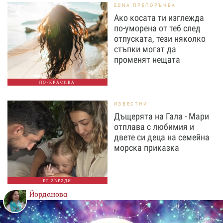
EDNA ПРЕПОРЪЧВА
Ако косата ти изглежда
по-уморена от теб след
отпуската, тези няколко
стъпки могат да
променят нещата
ПО-КРАСИВА
ИЗВЕСТНИ
Дъщерята на Гала - Мари
отплава с любимия и
двете си деца на семейна
морска приказка
БГ ЗВЕЗДИ
Йорданова