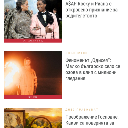
A$AP Rocky и Риана с
откровено признание за
родителството
ОТ ХОЛИВУД
ЛЮБОПИТНО
Феноменът „Одисея“:
Малко българско село се
озова в клип с милиони
гледания
КИНО
ДНЕС ПРАЗНУВАТ
Преображение Господне:
Какви са поверията за