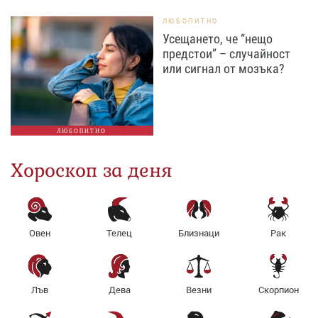
ЛЮБОПИТНО
Усещането, че “нещо
предстои” – случайност
или сигнал от мозъка?
ЛЮБОПИТНО
Хороскоп за деня
Овен
Телец
Близнаци
Рак
Лъв
Дева
Везни
Скорпион