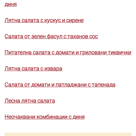
диня
Лятна салата с кускус и сирене
Салата от зелен фасул с таханов сос
Питателна салата с домати и гриловани тиквички
Лятна салата с извара
Салата от домати и патладжани с тапенада
Лесна лятна салата
Неочаквани комбинации с диня