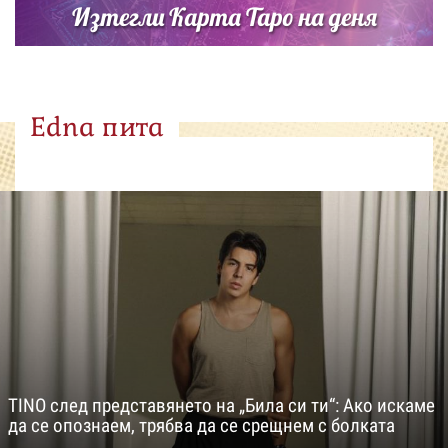
Изтегли Карта Таро на деня
Edna пита
TINO след представянето на „Била си ти“: Ако искаме
да се опознаем, трябва да се срещнем с болката