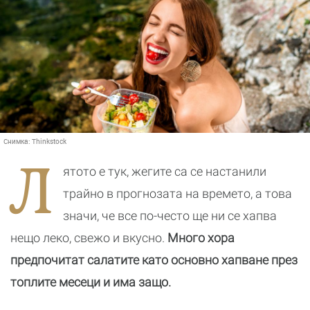
Снимка:
Thinkstock
Л
ятото е тук, жегите са се настанили
трайно в прогнозата на времето, а това
значи, че все по-често ще ни се хапва
нещо леко, свежо и вкусно.
Много хора
предпочитат салатите като основно хапване през
топлите месеци и има защо.