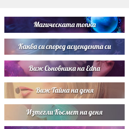
Дъщерята на Гала - Мари отплава с любимия и двете
си деца на семейна морска приказка
Магическата топка
Звездна ваканция в Майорка: Дженифър Анистън,
Кортни Кокс и Джим Къртис заедно на яхта
Каква си според асцендента си
Виж Съновника на Edna
Виж Тайна на деня
Изтегли Късмет на деня