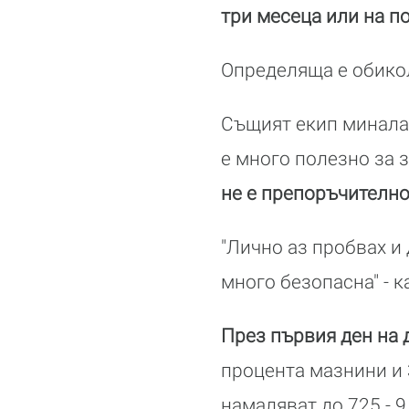
три месеца или на п
Определяща е обикол
Същият екип миналат
е много полезно за 
не е препоръчително
"Лично аз пробвах и 
много безопасна" - 
През първия ден на 
процента мазнини и 
намаляват до 725 - 