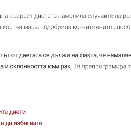
на възраст диетата намалила случаите на рак
а костна маса, подобрила когнитивните спосо
тът от диетата се дължи на факта, че намаля
а и склонността към рак
. Тя препрограмира т
ите диети
а да избягвате