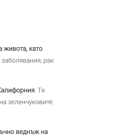
 живота, като
 заболявания, рак
 Калифорния
. Тя
 на зеленчуковите
атъчно веднъж на