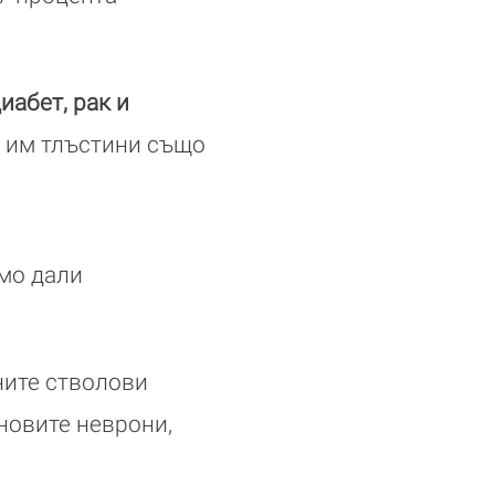
иабет, рак и
е им тлъстини също
имо дали
ните стволови
 новите неврони,