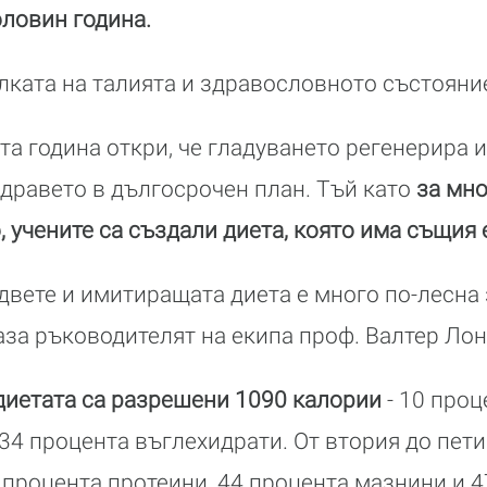
оловин година.
ката на талията и здравословното състояни
а година откри, че гладуването регенерира 
здравето в дългосрочен план. Тъй като
за мно
, учените са създали диета, която има същия
двете и имитиращата диета е много по-лесна з
каза ръководителят на екипа проф. Валтер Лон
диетата са разрешени 1090 калории
- 10 проц
34 процента въглехидрати. От втория до пети
9 процента протеини, 44 процента мазнини и 