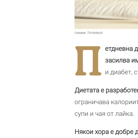
Снимка:
Thinkstock
П
етдневна д
засилва и
и диабет, 
Диетата е разработе
ограничава калориит
супи и чая от лайка.
Някои хора е добре д