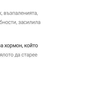
, възпаленията,
бности, засилила
ва хормон, който
ялото да старее