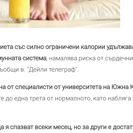
иета със силно ограничени калории удължава
мунната система
, намалява риска от сърдечни
съобщи в. "Дейли телеграф".
на от специалисти от университета на Южна
е до една трета от нормалното, като набляга
а я спазват всеки месец, но за други е дост