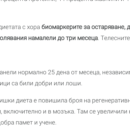
диетата с хора
биомаркерите за остаряване, д
олявания намалели до три месеца
. Телеснит
ранели нормално 25 дена от месеца, независ
ици са били добри или лоши.
ишки диета е повишила броя на регенератив
м, включително и в мозъка. Там се увеличили
обра памет и учене.