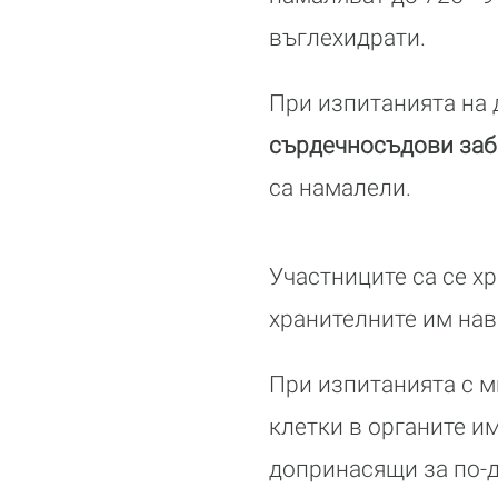
въглехидрати.
При изпитанията на 
сърдечносъдови заб
са намалели.
Участниците са се х
хранителните им нав
При изпитанията с м
клетки в органите и
допринасящи за по-д