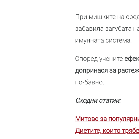
При мишките на сред
забавила загубата н
имунната система.
Според учените
ефек
допринася за растеж
по-бавно.
Сходни статии:
Митове за популярн
Диетите, които трябв