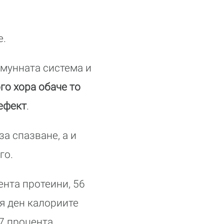
е.
имунната система и
го хора обаче то
 ефект
.
а спазване, а и
го.
ента протеини, 56
я ден калориите
47 процента