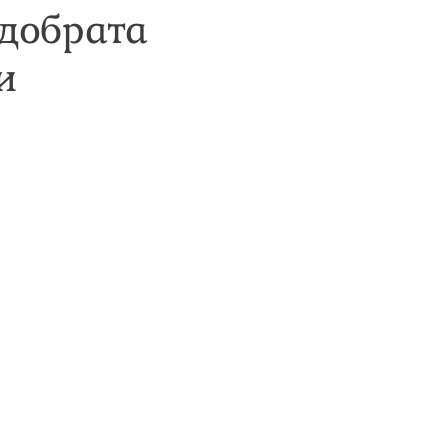
добрата
и