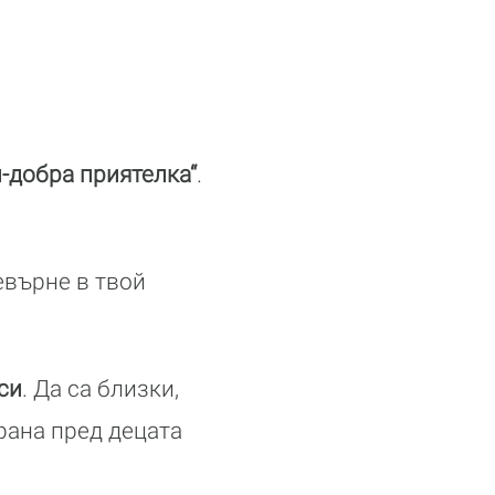
-добра приятелка“
.
евърне в твой
си
. Да са близки,
трана пред децата