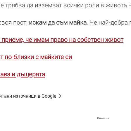
не трябва да изземват всички роли в живота н
своя пост,
искам да съм майка
. Не най-добра 
 приеме, че имам право на собствен живот
т по-близки с майките си
кава и дъщерята
итани източници в Google