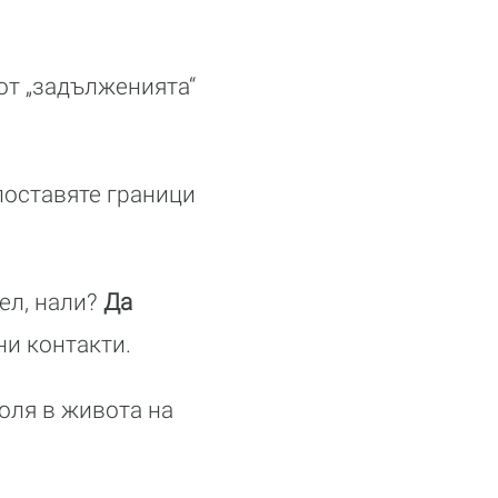
от „задълженията“
 поставяте граници
ел, нали?
Да
и контакти.
роля в живота на