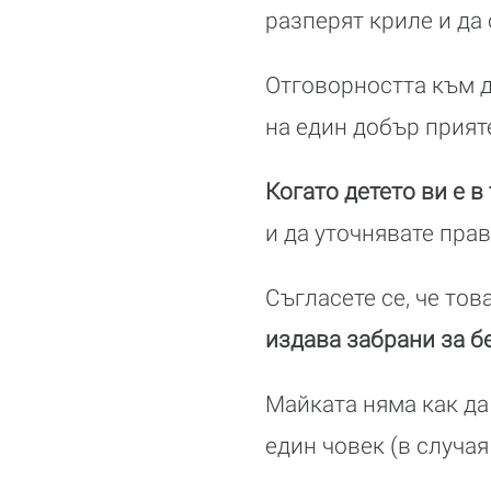
разперят криле и да
Отговорността към д
на един добър прият
Когато детето ви е 
и да уточнявате прав
Съгласете се, че тов
издава забрани за 
Майката няма как да
един човек (в случая