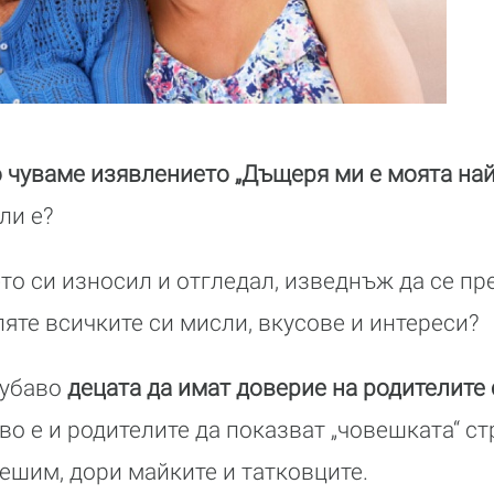
о чуваме изявлението „Дъщеря ми е моята най
ли е?
ето си износил и отгледал, изведнъж да се пр
ляте всичките си мисли, вкусове и интереси?
хубаво
децата да имат доверие на родителите 
во е и родителите да показват „човешката“ с
решим, дори майките и татковците.