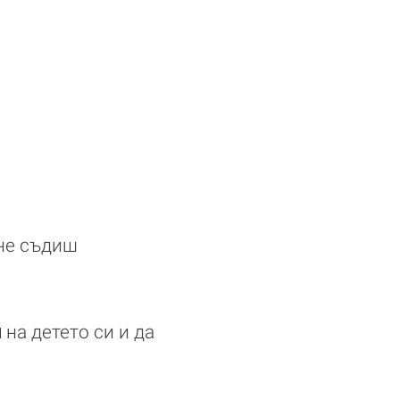
 не съдиш
и
на детето си и да