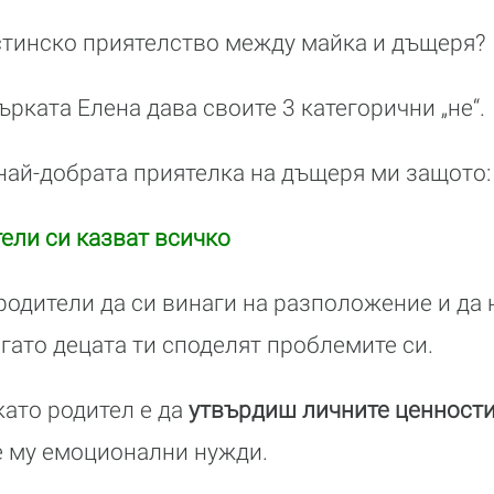
стинско приятелство между майка и дъщеря?
рката Елена дава своите 3 категорични „не“.
най-добрата приятелка на дъщеря ми защото:
тели си казват всичко
родители да си винаги на разположение и да
огато децата ти споделят проблемите си.
ато родител е да
утвърдиш личните ценност
 му емоционални нужди.