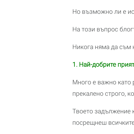
Но възможно ли е и
На този въпрос блогъ
Никога няма да съм 
1. Най-добрите прия
Много е важно като 
прекалено строго, к
Твоето задължение к
посрещнеш всичките