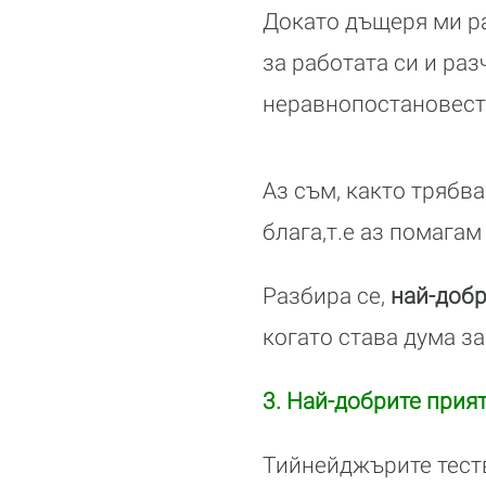
Докато дъщеря ми ра
за работата си и ра
неравнопостановест
Аз съм, както трябва
блага,т.е аз помагам 
Разбира се,
най-добр
когато става дума за
3. Най-добрите прия
Тийнейджърите теств