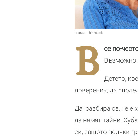
Снимка:
Thinkstock
В
се по-чест
Възможно 
Детето, ко
довереник, да споде
Да, разбира се, че е 
да нямат тайни. Хуба
си, защото всички г