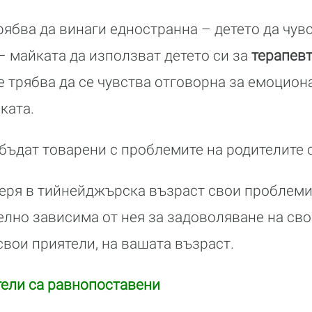
рябва да винаги едностранна – детето да чув
– майката да използват детето си за
терапевт
е трябва да се чувства отговорна за емоцион
ката.
 бъдат товарени с проблемите на родителите 
еря в тийнейджърска възраст свои проблеми
лелно зависима от нея за задоволяване на св
свои приятели, на вашата възраст.
тели са равнопоставени