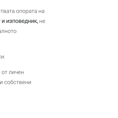
ствата опората на
 и изповедник,
не
алното
си.
 от личен
ои собствени