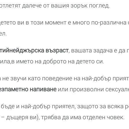
 отлетят далече от вашия зорък поглед.
етето ви в този момент е много по-различна 
ел.
в тийнейджърска възраст
, вашата задача е да
ила,в името на доброто на детето си.
а не звучи като поведение на най-добър прият
безпаметно
напиване
или произволни сексуалн
 бъде и най-добър приятел, защото за всяка 
 – дъщеря ви), трябва да има отделен човек.