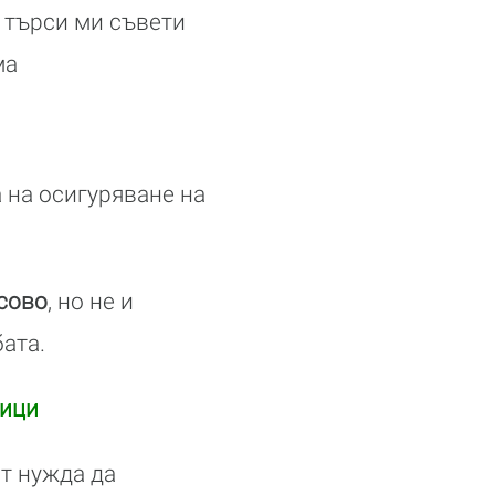
 търси ми съвети
ма
а на осигуряване на
сово
, но не и
бата.
ници
т нужда да