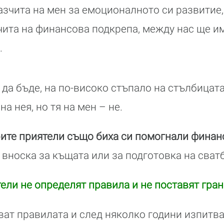
зчита на мен за емоционалното си развитие,
зчита на финансова подкрепа, между нас ще и
.
 да бъде, на по-високо стъпало на стълбицат
на нея, но тя на мен – не.
ите приятели също биха си помогнали финан
 вноска за къщата или за подготовка на сват
тели не определят правила и не поставят гра
ат правилата и след няколко години изпитва