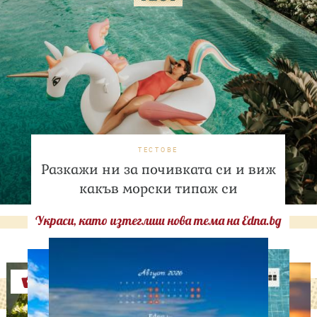
ТЕСТОВЕ
Разкажи ни за почивката си и виж
какъв морски типаж си
Украси, като изтеглиш нова тема на Edna.bg
Оферти