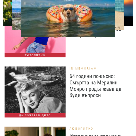
МОДА И КРАСОТА
Край на високите токчета
и дамските чанти? Gen Z
променя правилата за
вечерния аутфит
ЛЮБОПИТНО
IN MEMORIAM
64 години по-късно:
Смъртта на Мерилин
Монро продължава да
буди въпроси
ДА ПОЧЕТЕМ ДНЕС
ЛЮБОПИТНО