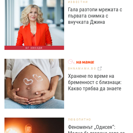
ИЗВЕСТНИ
Гала разтопи мрежата с
първата снимка с
внучката Джина
БГ ЗВЕЗДИ
OHNAMAMA.BG
Хранене по време на
бременност с близнаци:
Какво трябва да знаете
ЛЮБОПИТНО
Феноменът „Одисея“: