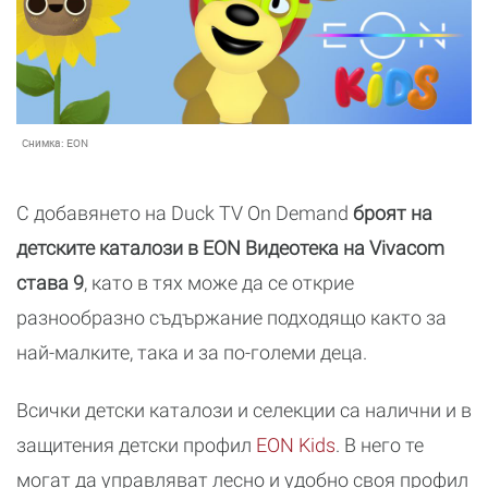
Снимка:
EON
С добавянето на Duck TV On Demand
броят на
детските каталози в EON Видеотека на Vivacom
става 9
, като в тях може да се открие
разнообразно съдържание подходящо както за
най-малките, така и за по-големи деца.
Всички детски каталози и селекции са налични и в
защитения детски профил
EON Kids
. В него те
могат да управляват лесно и удобно своя профил