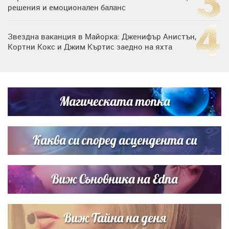
решения и емоционален баланс
Звездна ваканция в Майорка: Дженифър Анистън,
Кортни Кокс и Джим Къртис заедно на яхта
Дъщерята на Гала - Мари отплава с любимия и двете
си деца на семейна морска приказка
Магическата топка
Дъщерята на Тодор Батков вдигна сватба, Стоичков и
Братя Аргирови я изненадаха с песен
Каква си според асцендента си
Виж Съновника на Edna
Виж Тайна на деня