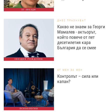
БГ ЗВЕЗДИ
ДНЕС ПРАЗНУВАТ
Какво не знаем за Георги
Мамалев - актьорът,
който повече от пет
десетилетия кара
България да се смее
ЗВЕЗДЕН РОЖДЕНИК
ОТ МЕН ЗА МЕН
Контролът – сила или
капан?
ПСИХОЛОГИЯ