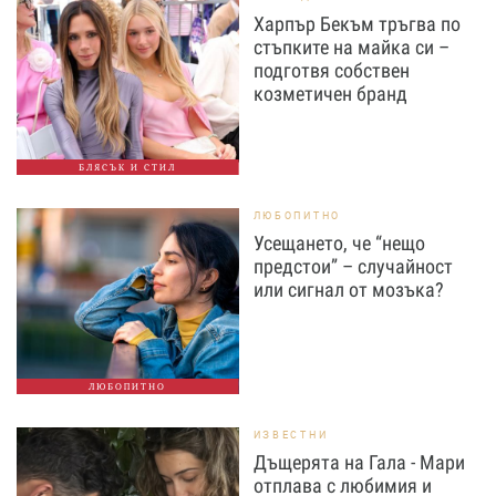
Харпър Бекъм тръгва по
стъпките на майка си –
подготвя собствен
козметичен бранд
БЛЯСЪК И СТИЛ
ЛЮБОПИТНО
Усещането, че “нещо
предстои” – случайност
или сигнал от мозъка?
ЛЮБОПИТНО
ИЗВЕСТНИ
Дъщерята на Гала - Мари
отплава с любимия и