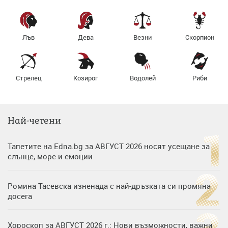
Лъв
Дева
Везни
Скорпион
Стрелец
Козирог
Водолей
Риби
Най-четени
Тапетите на Edna.bg за АВГУСТ 2026 носят усещане за
слънце, море и емоции
Ромина Тасевска изненада с най-дръзката си промяна
досега
Хороскоп за АВГУСТ 2026 г.: Нови възможности, важни