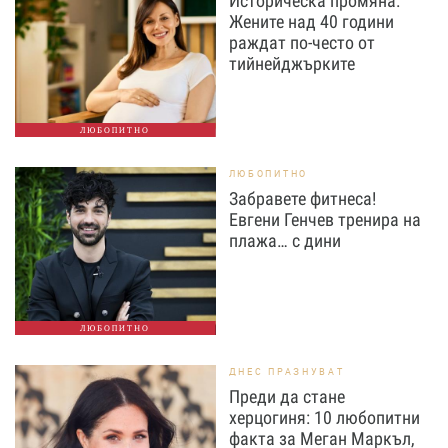
Историческа промяна:
Жените над 40 години
раждат по-често от
тийнейджърките
ЛЮБОПИТНО
ЛЮБОПИТНО
Забравете фитнеса!
Евгени Генчев тренира на
плажа… с дини
ЛЮБОПИТНО
ДНЕС ПРАЗНУВАТ
Преди да стане
херцогиня: 10 любопитни
факта за Меган Маркъл,