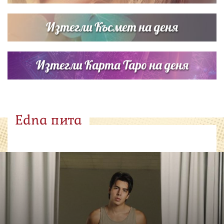
Изтегли Късмет на деня
Изтегли Карта Таро на деня
Edna пита