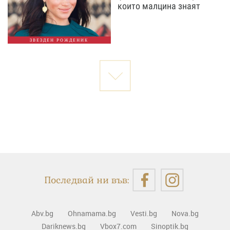
които малцина знаят
ЗВЕЗДЕН РОЖДЕНИК
Последвай ни във:
Abv.bg
Ohnamama.bg
Vesti.bg
Nova.bg
Dariknews.bg
Vbox7.com
Sinoptik.bg