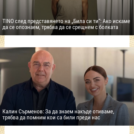
TINO след представянето на „Била си ти“: Ако искаме
да се опознаем, трябва да се срещнем с болката
Калин Сърменов: За да знаем накъде отиваме,
трябва да помним кои са били преди нас