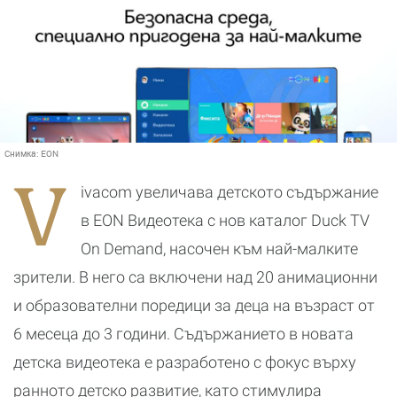
Снимка:
EON
V
ivacom увеличава детското съдържание
в EON Видеотека с нов каталог Duck TV
On Demand, насочен към най-малките
зрители. В него са включени над 20 анимационни
и образователни поредици за деца на възраст от
6 месеца до 3 години. Съдържанието в новата
детска видеотека е разработено с фокус върху
ранното детско развитие, като стимулира