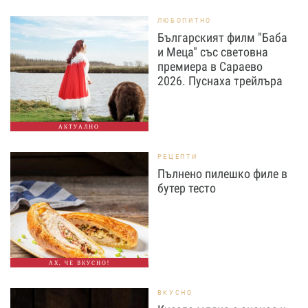
ЛЮБОПИТНО
Българският филм "Баба
и Меца" със световна
премиера в Сараево
2026. Пуснаха трейлъра
АКТУАЛНО
РЕЦЕПТИ
Пълнено пилешко филе в
бутер тесто
АХ, ЧЕ ВКУСНО!
ВКУСНО