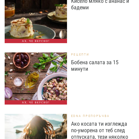
Кисело мляко с ананас и
бадеми
АХ, ЧЕ ВКУСНО!
РЕЦЕПТИ
Бобена салата за 15
минути
АХ, ЧЕ ВКУСНО!
EDNA ПРЕПОРЪЧВА
Ако косата ти изглежда
по-уморена от теб след
отпуската, тези няколко