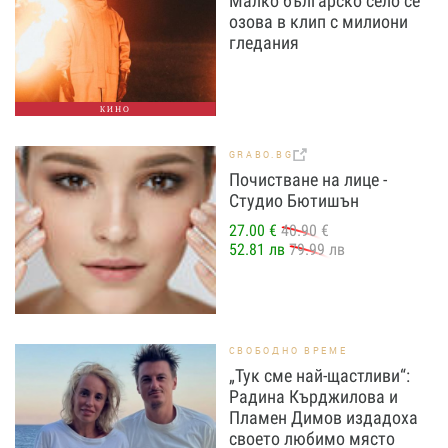
Малко българско село се
озова в клип с милиони
гледания
КИНО
GRABO.BG
Почистване на лице -
Студио Бютишън
27.00 €
40.90 €
52.81 лв
79.99 лв
СВОБОДНО ВРЕМЕ
„Тук сме най-щастливи“:
Радина Кърджилова и
Пламен Димов издадоха
своето любимо място