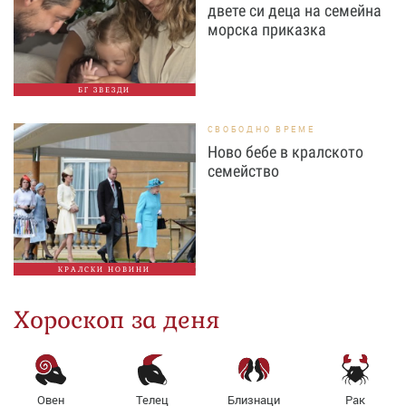
двете си деца на семейна
морска приказка
БГ ЗВЕЗДИ
СВОБОДНО ВРЕМЕ
Ново бебе в кралското
семейство
КРАЛСКИ НОВИНИ
Хороскоп за деня
Овен
Телец
Близнаци
Рак