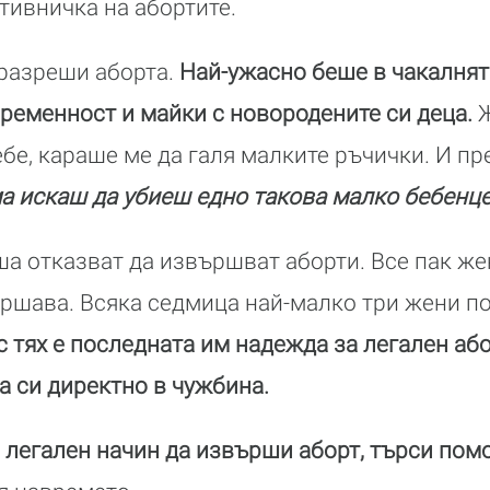
тивничка на абортите.
 разреши аборта.
Най-ужасно беше в чакалнят
ременност и майки с новородените си деца.
бе, караше ме да галя малките ръчички. И пр
а искаш да убиеш едно такова малко бебенц
а отказват да извършват аборти. Все пак же
ршава. Всяка седмица най-малко три жени п
 тях е последната им надежда за легален або
а си директно в чужбина.
 легален начин да извърши аборт, търси пом