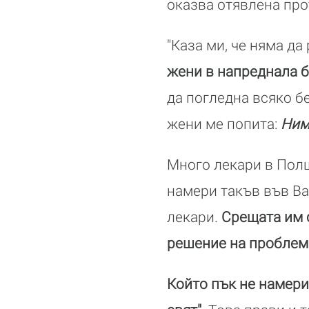
оказва отявлена про
"Каза ми, че няма да
жени в напреднала б
да погледна всяко бе
жени ме попита:
Ним
Много лекари в Полш
намери такъв във Ва
лекари.
Срещата им с
решение на проблем
Който пък не намери