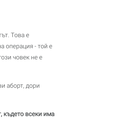
ът. Това е
а операция - той е
ози човек не е
ви аборт, дори
т, където всеки има