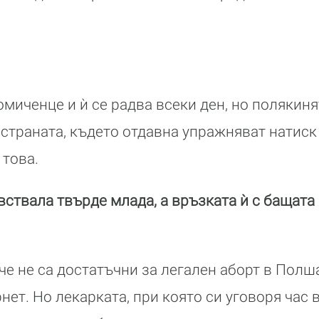
омиченце и ѝ се радва всеки ден, но полякин
 страната, където отдавна упражняват натиск
 това.
вствала твърде млада, а връзката ѝ с бащата
е не са достатъчни за легален аборт в Полш
ет. Но лекарката, при която си уговоря час в