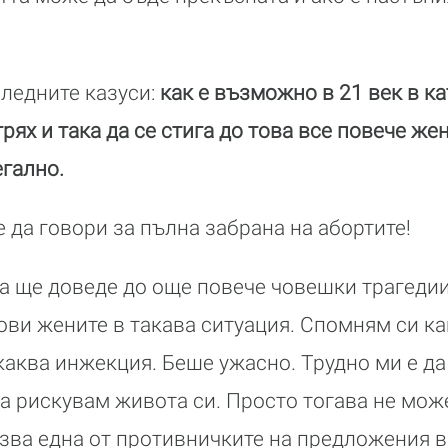
следните казуси:
как е възможно в 21 век в 
грях и така да се стига до това все повече ж
егално.
 да говори за пълна забрана на абортите!
на ще доведе до още повече човешки трагедии
тови жените в такава ситуация. Спомням си к
каква инжекция. Беше ужасно. Трудно ми е да 
 да рискувам живота си. Просто тогава не мож
казва една от противничките на предложения 