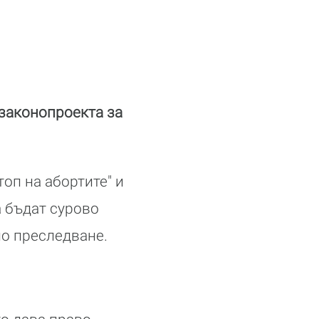
 законопроекта за
оп на абортите" и
а бъдат сурово
но преследване.