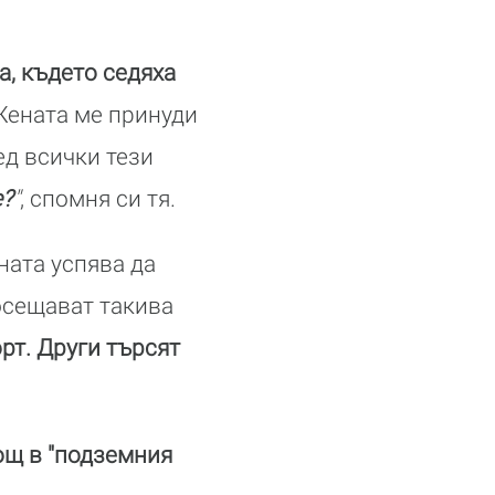
а, където седяха
Жената ме принуди
ед всички тези
е?
"
, спомня си тя.
ната успява да
осещават такива
рт. Други търсят
ощ в "подземния