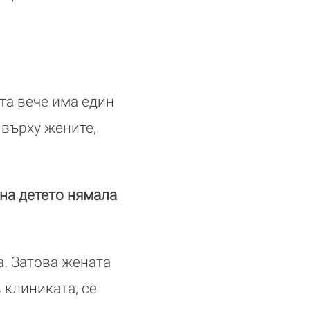
ята вече има един
 върху жените,
 на детето нямала
а. Затова жената
 клиниката, се