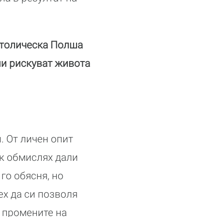
католическа Полша
ени рискуват живота
. От личен опит
ак обмислях дали
го обясня, но
ех да си позволя
в промените на