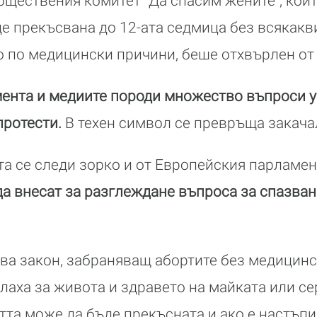
обществения комитет "Да спасим жените", кой
е прекъсвана до 12-ата седмица без всякакви
мо по медицински причини, беше отхвърлен от 
мента и медиите породи множество въпроси у
протести.
В техен символ се превръща закачал
та се следи зорко и от Европейския парламен
а внесат за разглеждане въпроса за спазван
ва закон, забраняващ абортите без медицинс
плаха за живота и здравето на майката или с
тта може да бъде прекъсната и ако е настъпи