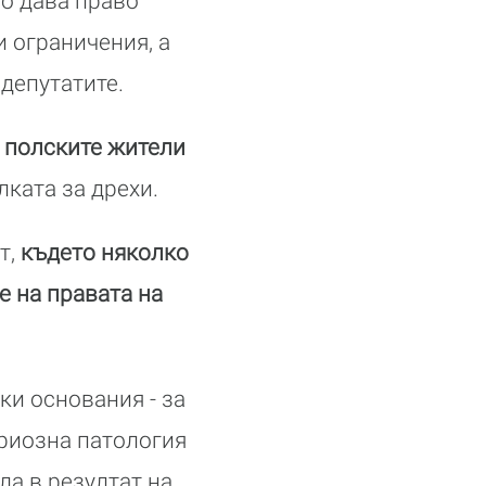
то дава право
 ограничения, а
депутатите.
 полските жители
ката за дрехи.
т,
където няколко
е на правата на
ки основания - за
ериозна патология
ла в резултат на