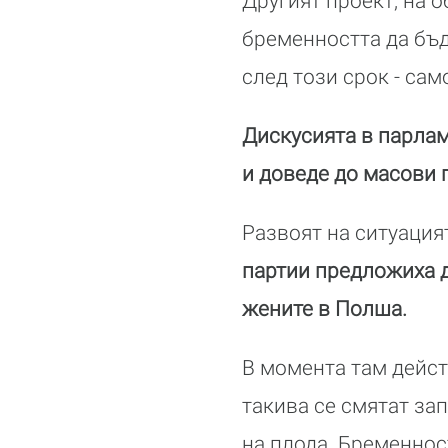
Другият проект, на 
бременността да бъд
след този срок - са
Дискусията в парла
и доведе до масови 
Развоят на ситуация
партии предложиха д
жените в Полша.
В момента там дейст
такива се смятат за
на плода. Бременнос