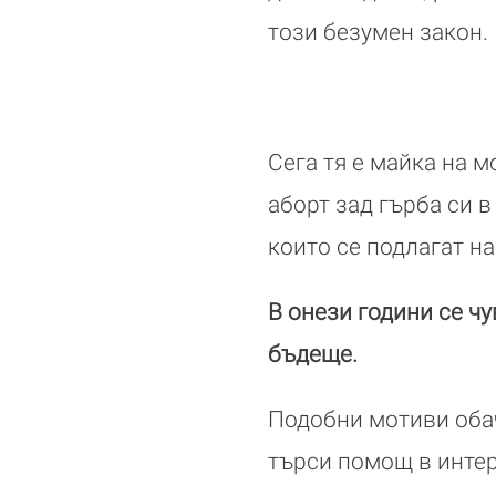
този безумен закон.
Сега тя е майка на м
аборт зад гърба си в
които се подлагат на
В онези години се чу
бъдеще.
Подобни мотиви обач
търси помощ в интерн