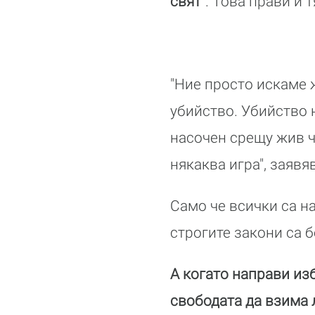
свят"
. Това прави и 
"Ние просто искаме 
убийство. Убийство н
насочен срещу жив ч
някаква игра", заявя
Само че всички са на
строгите закони са 
А когато направи изб
свободата да взима 