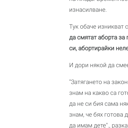
изнасилване.
Тук обаче изникват 
да смятат аборта за 
си, абортирайки нел
И дори някой да смее
"Затягането на зако
знам на какво са го
да не си бия сама ня
знам, че бях готова
да имам дете"., раз