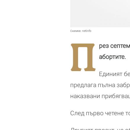
Снимка:
netinfo
П
рез септем
абортите.
Единият бе
предлага пълна забр
наказвани прибягващ
След първо четене т