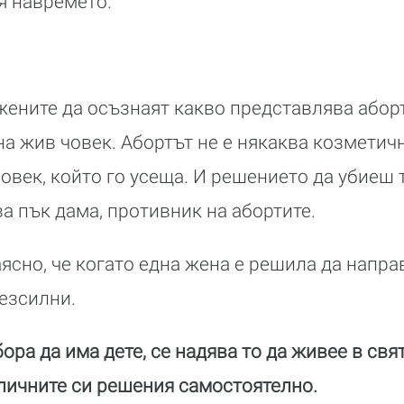
тя навремето.
жените да осъзнаят какво представлява аборт
а жив човек. Абортът не е някаква козметичн
овек, който го усеща. И решението да убиеш т
ва пък дама, противник на абортите.
ясно, че когато една жена е решила да напра
безсилни.
ора да има дете, се надява то да живее в свя
личните си решения самостоятелно.