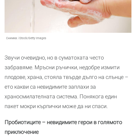
Снимка:
iStock/Getty Images
Звучи очевидно, но в суматохата често
забравяме. Мръсни ръчички, недобре измити
плодове, храна, стояла твърде дълго на слънце –
ето какви са невидимите заплахи за
храносмилателната система. Понякога един
пакет мокри кърпички може да ни спаси.
Пробиотиците – невидимите герои в голямото
приключение