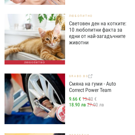
ЛЮБОПИТНО
Световен ден на котките:
10 любопитни факта за
едни от най-загадъчните
животни
ЛЮБОПИТНО
GRABO.BG
Смяна на гуми - Auto
Correct Power Теаm
9.66 €
13.80 €
18.90 лв
27.00 лв