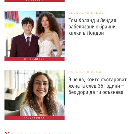
СВОБОДНО ВРЕМЕ
Том Холанд и Зендая
забелязани с брачни
халки в Лондон
ОТ ХОЛИВУД
СВОБОДНО ВРЕМЕ
9 неща, които състаряват
жената след 35 години –
без дори да ги осъзнава
ПО-КРАСИВА