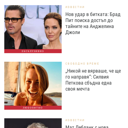
ИЗВЕСТНИ
Нов удар в битката: Брад
Пит поиска достъп до
тайните на Анджелина
Джоли
ЕКСКЛУЗИВНО
СВОБОДНО ВРЕМЕ
„Никой не вярваше, че ще
го направя“: Силвия
Петкова сбъдна една
своя мечта
ЛЮБОПИТНО
ИЗВЕСТНИ
Мат Лебланк с нова