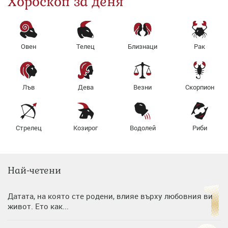
Хороскоп за деня
Овен
Телец
Близнаци
Рак
Лъв
Дева
Везни
Скорпион
Стрелец
Козирог
Водолей
Риби
Най-четени
Датата, на която сте родени, влияе върху любовния ви
живот. Ето как...