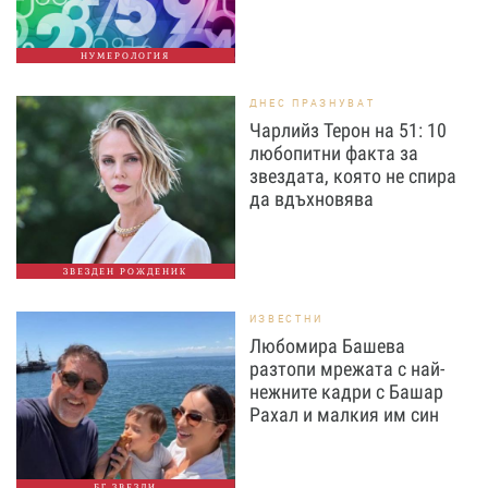
НУМЕРОЛОГИЯ
ДНЕС ПРАЗНУВАТ
Чарлийз Терон на 51: 10
любопитни факта за
звездата, която не спира
да вдъхновява
ЗВЕЗДЕН РОЖДЕНИК
ИЗВЕСТНИ
Любомира Башева
разтопи мрежата с най-
нежните кадри с Башар
Рахал и малкия им син
БГ ЗВЕЗДИ