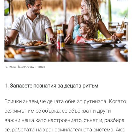
Снимка:
iStock/Getty Images
1. Запазете познатия за децата ритъм
Всички знаем, че децата обичат рутината. Когато
режимът им се обърка, се объркват и други
важни неща като настроението, сънят и, разбира
се, работата на храносмилателната система. Ако