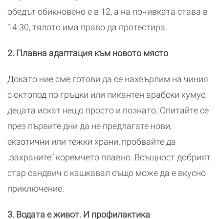
обедът обикновено е в 12, а на почивката става в
14:30, тялото има право да протестира.
2. Плавна адаптация към новото място
Докато ние сме готови да се нахвърлим на чиния
с октопод по гръцки или пикантен арабски хумус,
децата искат нещо просто и познато. Опитайте се
през първите дни да не предлагате нови,
екзотични или тежки храни, пробвайте да
„захраните“ коремчето плавно. Всъщност добрият
стар сандвич с кашкавал също може да е вкусно
приключение.
3. Водата е живот. И профилактика