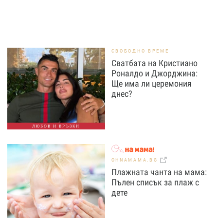
СВОБОДНО ВРЕМЕ
Сватбата на Кристиано
Роналдо и Джорджина:
Ще има ли церемония
днес?
ЛЮБОВ И ВРЪЗКИ
OHNAMAMA.BG
Плажната чанта на мама:
Пълен списък за плаж с
дете