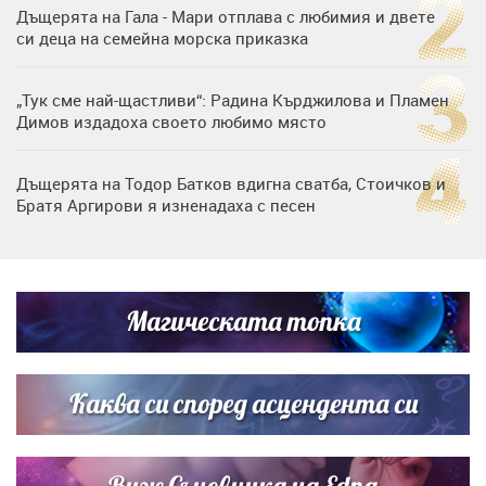
Дъщерята на Гала - Мари отплава с любимия и двете
си деца на семейна морска приказка
„Тук сме най-щастливи“: Радина Кърджилова и Пламен
Димов издадоха своето любимо място
Дъщерята на Тодор Батков вдигна сватба, Стоичков и
Братя Аргирови я изненадаха с песен
Дневен хороскоп за 6 август, четвъртък
Магическата топка
Списъкът е ясен: Джей Ло и Риана във ВИП гостите на
сватбата на Роналдо
Каква си според асцендента си
Виж Съновника на Edna