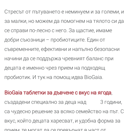
Стресът от пътуването е неминуем и за големи, и
за малки, но можем да помогнем на тялото си да
се справи по-лесно с него. За щастие, имаме
добри съюзници – пробиотиците. Един от
съвременните, ефективни и напълно безопасни
начини да се поддържа чревният баланс при
децата е именно чрез прием на подходящ
пробиотик. И тук на помощ идва BioGaia.
BioGaia таблетки за дъвчене с вкус на ягода
,
създадени специално за деца над 3 години,
са чудесно решение за всяко семейство на път. С
вкус, който децата харесват, и удобна форма за
прием, те могат да се превърнат в част от