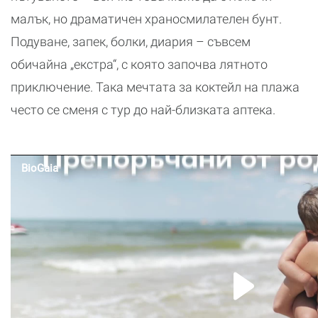
малък, но драматичен храносмилателен бунт.
Подуване, запек, болки, диария – съвсем
обичайна „екстра“, с която започва лятното
приключение. Така мечтата за коктейл на плажа
често се сменя с тур до най-близката аптека.