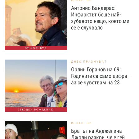
ИЗВЕСТНИ
Антонио Бандерас:
Инфарктът беше най-
хубавото нещо, което ми
се е случвало
ОТ ХОЛИВУД
ДНЕС ПРАЗНУВАТ
Орлин Горанов на 69:
Годините са само цифра –
аз се чувствам на 23
ЗВЕЗДЕН РОЖДЕНИК
ИЗВЕСТНИ
Братът на Анджелина
Джоли разкри, че е гей