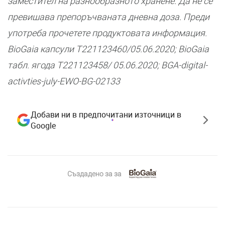
заместител на разнообразното хранене. Да не се
превишава препоръчваната дневна доза. Преди
употреба прочетете продуктовата информация.
BioGaia капсули T221123460/05.06.2020; BioGaia
табл. ягода T221123458/ 05.06.2020; BGA-digital-
activties-july-EWO-BG-02133
Добави ни в предпочитани източници в
Google
Създадено за
за