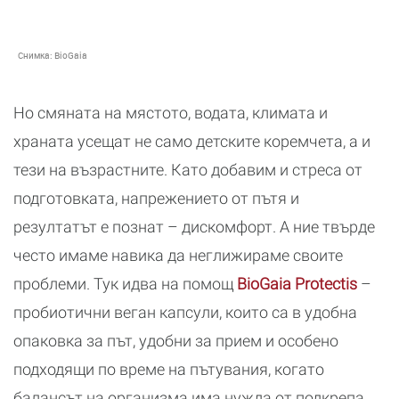
Снимка:
BioGaia
Но смяната на мястото, водата, климата и
храната усещат не само детските коремчета, а и
тези на възрастните. Като добавим и стреса от
подготовката, напрежението от пътя и
резултатът е познат – дискомфорт. А ние твърде
често имаме навика да неглижираме своите
проблеми. Тук идва на помощ
BioGaia Protectis
–
пробиотични веган капсули, които са в удобна
опаковка за път, удобни за прием и особено
подходящи по време на пътувания, когато
балансът на организма има нужда от подкрепа.