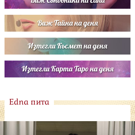
Виж Тайна на деня
Изтегли Късмет на деня
Изтегли Карта Таро на деня
Edna пита