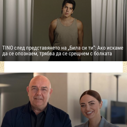
TINO след представянето на „Била си ти“: Ако искаме
да се опознаем, трябва да се срещнем с болката