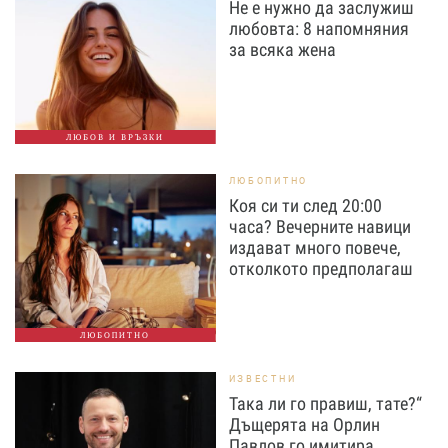
Не е нужно да заслужиш
любовта: 8 напомняния
за всяка жена
ЛЮБОВ И ВРЪЗКИ
ЛЮБОПИТНО
Коя си ти след 20:00
часа? Вечерните навици
издават много повече,
отколкото предполагаш
ЛЮБОПИТНО
ИЗВЕСТНИ
Така ли го правиш, тате?“
Дъщерята на Орлин
Павлов го имитира