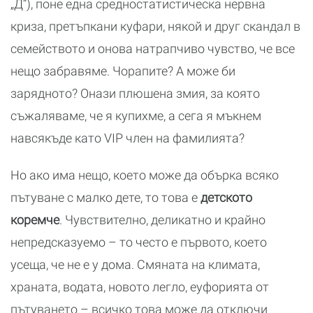
„Д“), поне една средностатистическа нервна
криза, претъпкани куфари, някой и друг скандал в
семейството и онова натрапчиво чувство, че все
нещо забравяме. Чорапите? А може би
зарядното? Онази плюшена змия, за която
съжаляваме, че я купихме, а сега я мъкнем
навсякъде като VIP член на фамилията?
Но ако има нещо, което може да обърка всяко
пътуване с малко дете, то това е
детското
коремче
. Чувствително, деликатно и крайно
непредсказуемо – то често е първото, което
усеща, че не е у дома. Смяната на климата,
храната, водата, новото легло, еуфорията от
пътуването – всичко това може да отключи