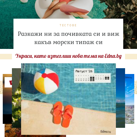
ТЕСТОВЕ
Разкажи ни за почивката си и виж
какъв морски типаж си
Украси, като изтеглиш нова тема на Edna.bg
Оферти
ДНЕС ПРАЗНУВАТ
Преображение Господне:
Какви са поверията за
този свят ден