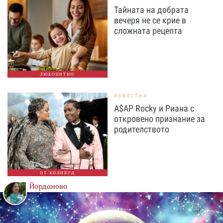
Тайната на добрата
вечеря не се крие в
сложната рецепта
ЛЮБОПИТНО
ИЗВЕСТНИ
A$AP Rocky и Риана с
откровено признание за
родителството
ОТ ХОЛИВУД
Йорданова