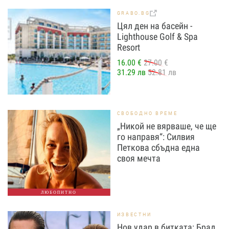
GRABO.BG
Цял ден на басейн -
Lighthouse Golf & Spa
Resort
16.00 €
27.00 €
31.29 лв
52.81 лв
СВОБОДНО ВРЕМЕ
„Никой не вярваше, че ще
го направя“: Силвия
Петкова сбъдна една
своя мечта
ЛЮБОПИТНО
ИЗВЕСТНИ
Нов удар в битката: Брад