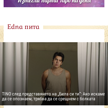
Изтегли Карта Таро на деня
Edna пита
TINO след представянето на „Била си ти“: Ако искаме
да се опознаем, трябва да се срещнем с болката