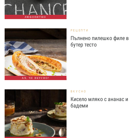
ЛЮБОПИТНО
РЕЦЕПТИ
Пълнено пилешко филе в
бутер тесто
АХ, ЧЕ ВКУСНО!
ВКУСНО
Кисело мляко с ананас и
бадеми