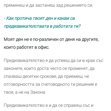
преминеш и да застанеш зад решението си.
- Как протича твоят ден и какви са
предизвикателствата в работата ти?
Моят ден не е по-различен от деня на другите,
които работят в офис.
Предизвикателство е да успееш да си в крак със
законите, които доста често се променят, да
спазваш десетки срокове, да приемеш, че
отговорността за счетоводното ти решение е
твоя, а не на Закона.
Предизвикателство е и да се справяш със и