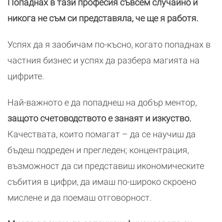
Попаднах в тази професия съвсем случайно и
никога не съм си представяла, че ще я работя.
Успях да я заобичам по-късно, когато попаднах в
частния бизнес и успях да разбера магията на
цифрите.
Най-важното е да попаднеш на добър ментор,
защото счетоводството е занаят и изкуство.
Качествата, които помагат – да се научиш да
бъдеш подреден и прегледен; концентрация,
възможност да си представиш икономическите
събития в цифри, да имаш по-широко скроено
мислене и да поемаш отговорност.