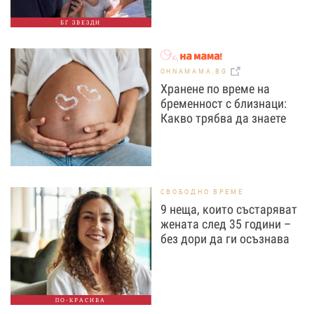
БГ ЗВЕЗДИ
OHNAMAMA.BG
Хранене по време на
бременност с близнаци:
Какво трябва да знаете
СВОБОДНО ВРЕМЕ
9 неща, които състаряват
жената след 35 години –
без дори да ги осъзнава
ПО-КРАСИВА