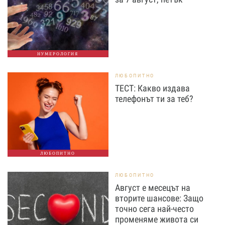
НУМЕРОЛОГИЯ
ЛЮБОПИТНО
ТЕСТ: Какво издава
телефонът ти за теб?
ЛЮБОПИТНО
ЛЮБОПИТНО
Август е месецът на
вторите шансове: Защо
точно сега най-често
променяме живота си