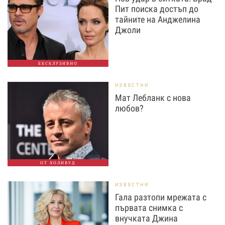
Пит поиска достъп до
тайните на Анджелина
Джоли
ЕКСКЛУЗИВНО
ИЗВЕСТНИ
Мат Лебланк с нова
любов?
ОТ ХОЛИВУД
ИЗВЕСТНИ
Гала разтопи мрежата с
първата снимка с
внучката Джина