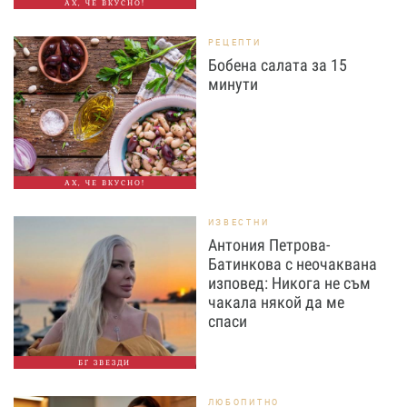
АХ, ЧЕ ВКУСНО!
РЕЦЕПТИ
Бобена салата за 15
минути
АХ, ЧЕ ВКУСНО!
ИЗВЕСТНИ
Антония Петрова-
Батинкова с неочаквана
изповед: Никога не съм
чакала някой да ме
спаси
БГ ЗВЕЗДИ
ЛЮБОПИТНО