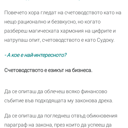
Повечето хора гледат на счетоводството като на
нещо рационално и безвкусно, но когато
разбереш магическата хармония на цифрите и
натрупаш опит, счетоводството е като Судоку.
- А кое е най-интересното?
Счетоводството е езикът на бизнеса.
Да се опиташ да облечеш всяко финансово
събитие във подходящата му законова дреха.
Да се опиташ да погледнеш отвъд обикновения
параграф на закона, през които да успееш да