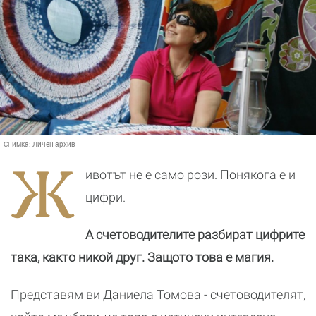
Снимка:
Личен архив
Ж
ивотът не е само рози. Понякога е и
цифри.
А счетоводителите разбират цифрите
така, както никой друг. Защото това е магия.
Представям ви Даниела Томова - счетоводителят,