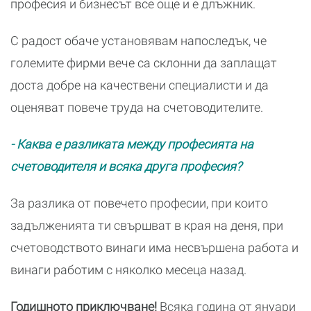
професия и бизнесът все още и е длъжник.
С радост обаче установявам напоследък, че
големите фирми вече са склонни да заплащат
доста добре на качествени специалисти и да
оценяват повече труда на счетоводителите.
- Каква е разликата между професията на
счетоводителя и всяка друга професия?
За разлика от повечето професии, при които
задълженията ти свършват в края на деня, при
счетоводството винаги има несвършена работа и
винаги работим с няколко месеца назад.
Годишното приключване!
Всяка година от януари