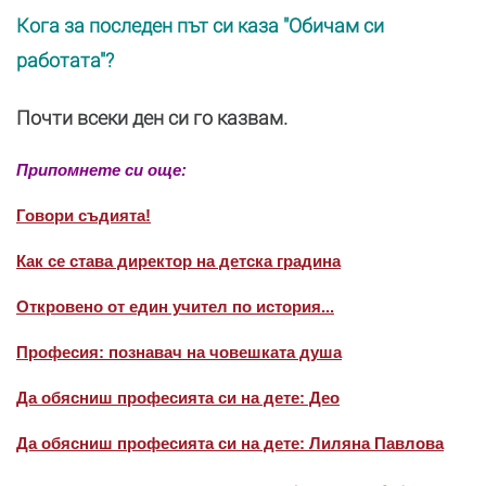
Кога за последен път си каза "Обичам си
работата"?
Почти всеки ден си го казвам.
Припомнете си още:
Говори съдията!
Как се става директор на детска градина
Откровено от един учител по история...
Професия: познавач на човешката душа
Да обясниш професията си на дете: Део
Да обясниш професията си на дете: Лиляна Павлова