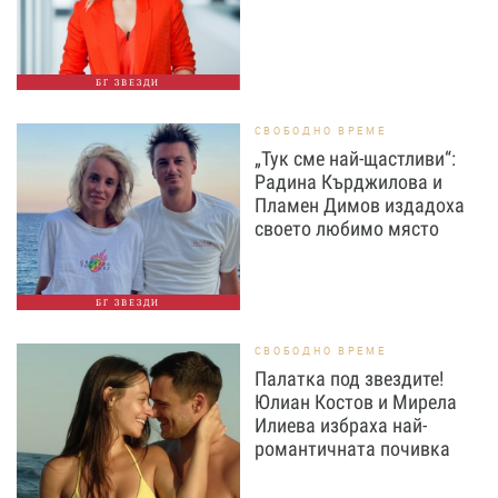
БГ ЗВЕЗДИ
СВОБОДНО ВРЕМЕ
„Тук сме най-щастливи“:
Радина Кърджилова и
Пламен Димов издадоха
своето любимо място
БГ ЗВЕЗДИ
СВОБОДНО ВРЕМЕ
Палатка под звездите!
Юлиан Костов и Мирела
Илиева избраха най-
романтичната почивка