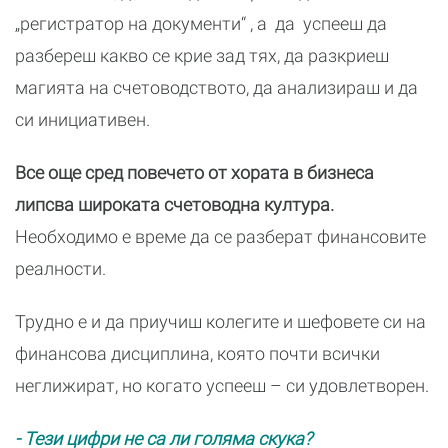
„регистратор на документи“ , а да успееш да
разбереш какво се крие зад тях, да разкриеш
магията на счетоводството, да анализираш и да
си инициативен.
Все още сред повечето от хората в бизнеса
липсва широката счетоводна култура.
Необходимо е време да се разберат финансовите
реалности.
Трудно е и да приучиш колегите и шефовете си на
финансова дисциплина, която почти всички
неглижират, но когато успееш – си удовлетворен.
- Тези цифри не са ли голяма скука?