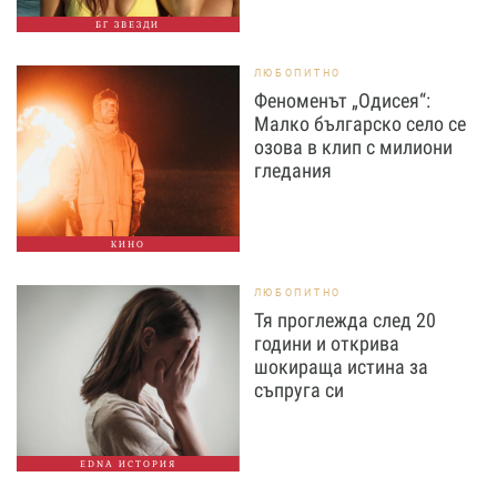
БГ ЗВЕЗДИ
ЛЮБОПИТНО
Феноменът „Одисея“:
Малко българско село се
озова в клип с милиони
гледания
КИНО
ЛЮБОПИТНО
Тя проглежда след 20
години и открива
шокираща истина за
съпруга си
EDNA ИСТОРИЯ