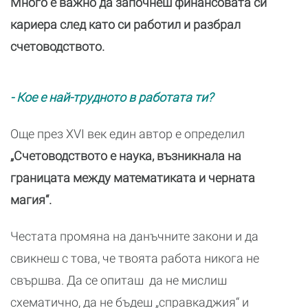
Много е важно да започнеш финансовата си
кариера след като си работил и разбрал
счетоводството.
- Кое е най-трудното в работата ти?
Още през XVI век един автор е определил
„Счетоводството е наука, възникнала на
границата между математиката и черната
магия“.
Честата промяна на данъчните закони и да
свикнеш с това, че твоята работа никога не
свършва. Да се опиташ да не мислиш
схематично, да не бъдеш „справкаджия“ и