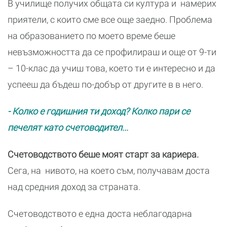
В училище получих общата си култура и намерих
приятели, с които сме все още заедно. Проблема
на образованието по моето време беше
невъзможността да се профилираш и още от 9-ти
– 10-клас да учиш това, което ти е интересно и да
успееш да бъдеш по-добър от другите в в него.
- Колко е годишния ти доход? Колко пари се
печелят като счетоводител...
Счетоводството беше моят старт за кариера.
Сега, на нивото, на което съм, получавам доста
над средния доход за страната.
Счетоводството е една доста неблагодарна