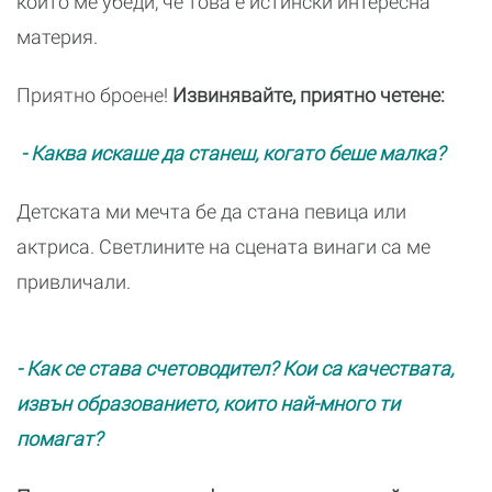
който ме убеди, че това е истински интересна
материя.
Приятно броене!
Извинявайте, приятно четене:
- Каква искаше да станеш, когато беше малка?
Детската ми мечта бе да стана певица или
актриса. Светлините на сцената винаги са ме
привличали.
- Как се става счетоводител? Кои са качествата,
извън образованието, които най-много ти
помагат?