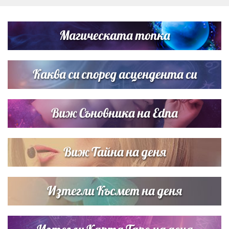
Дъщерята на Тодор Батков вдигна сватба, Стоичков и
Братя Аргирови я изненадаха с песен
Магическата топка
„Тук сме най-щастливи“: Радина Кърджилова и Пламен
Димов издадоха своето любимо място
Каква си според асцендента си
Виж Съновника на Edna
Виж Тайна на деня
Изтегли Късмет на деня