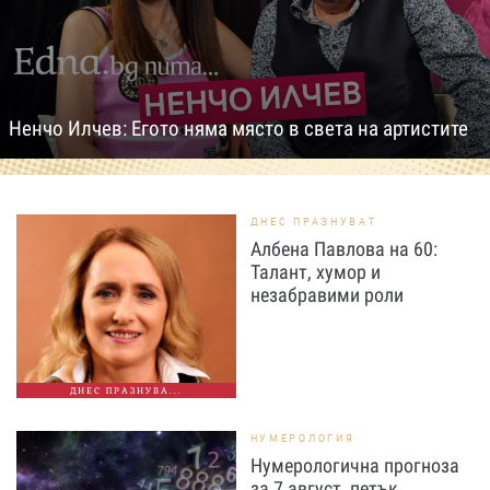
Ненчо Илчев: Егото няма място в света на артистите
ДНЕС ПРАЗНУВАТ
Албена Павлова на 60:
Талант, хумор и
незабравими роли
ДНЕС ПРАЗНУВА...
НУМЕРОЛОГИЯ
Нумерологична прогноза
за 7 август, петък