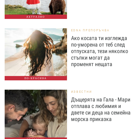
АКТУАЛНО
EDNA ПРЕПОРЪЧВА
Ако косата ти изглежда
по-уморена от теб след
отпуската, тези няколко
стъпки могат да
променят нещата
ПО-КРАСИВА
ИЗВЕСТНИ
Дъщерята на Гала - Мари
отплава с любимия и
двете си деца на семейна
морска приказка