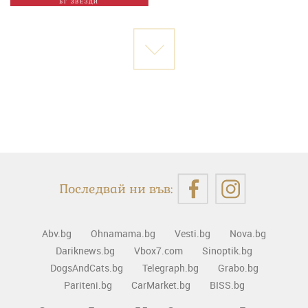
БГ ЗВЕЗДИ
Последвай ни във:
Abv.bg
Ohnamama.bg
Vesti.bg
Nova.bg
Dariknews.bg
Vbox7.com
Sinoptik.bg
DogsAndCats.bg
Telegraph.bg
Grabo.bg
Pariteni.bg
CarMarket.bg
BISS.bg