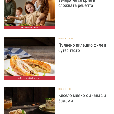
сложната рецепта
ЛЮБОПИТНО
РЕЦЕПТИ
Пълнено пилешко филе в
бутер тесто
АХ, ЧЕ ВКУСНО!
ВКУСНО
Кисело мляко с ананас и
бадеми