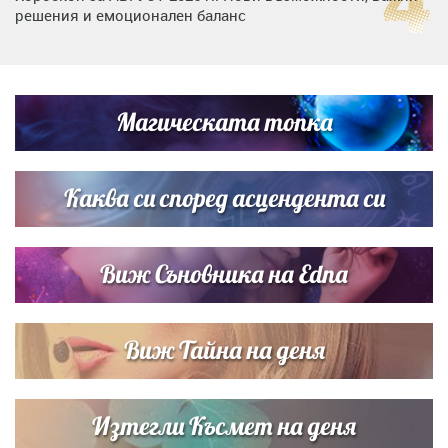
решения и емоционален баланс
Дъщерята на Гала - Мари отплава с любимия и двете
си деца на семейна морска приказка
Магическата топка
Звездна ваканция в Майорка: Дженифър Анистън,
Кортни Кокс и Джим Къртис заедно на яхта
Каква си според асцендента си
Виж Съновника на Edna
Виж Тайна на деня
Изтегли Късмет на деня