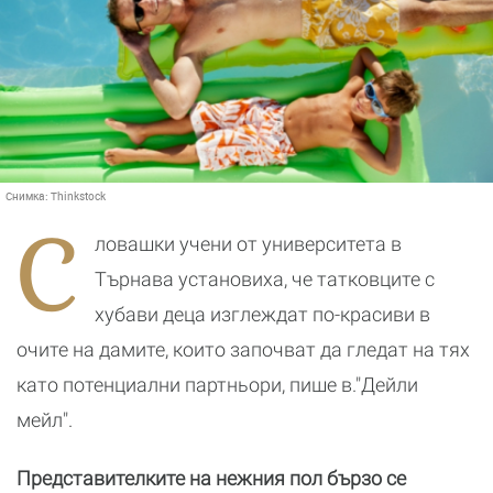
Снимка:
Thinkstock
С
ловашки учени от университета в
Търнава установиха, че татковците с
хубави деца изглеждат по-красиви в
очите на дамите, които започват да гледат на тях
като потенциални партньори, пише в."Дейли
мейл".
Представителките на нежния пол бързо се