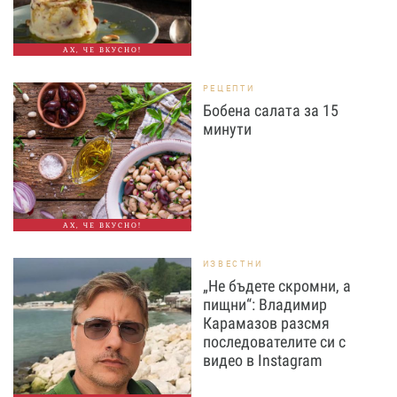
АХ, ЧЕ ВКУСНО!
РЕЦЕПТИ
Бобена салата за 15
минути
АХ, ЧЕ ВКУСНО!
ИЗВЕСТНИ
„Не бъдете скромни, а
пищни“: Владимир
Карамазов разсмя
последователите си с
видео в Instagram