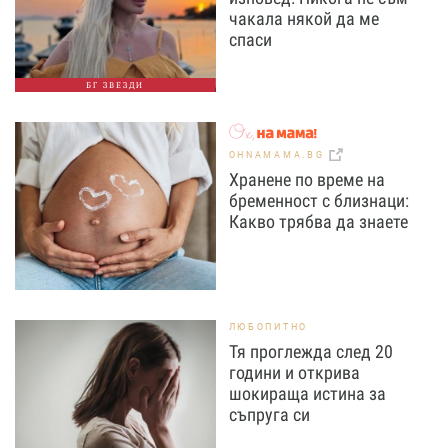
чакала някой да ме
спаси
БГ ЗВЕЗДИ
OHNAMAMA.BG
Хранене по време на
бременност с близнаци:
Какво трябва да знаете
ЛЮБОПИТНО
Тя проглежда след 20
години и открива
шокираща истина за
съпруга си