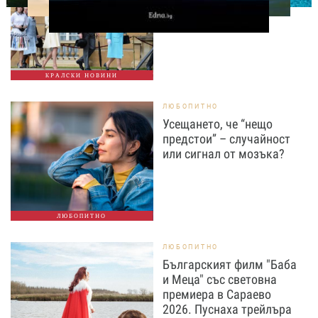
КРАЛСКИ НОВИНИ
ЛЮБОПИТНО
Усещането, че “нещо
предстои” – случайност
или сигнал от мозъка?
ЛЮБОПИТНО
ЛЮБОПИТНО
Българският филм "Баба
и Меца" със световна
премиера в Сараево
2026. Пуснаха трейлъра