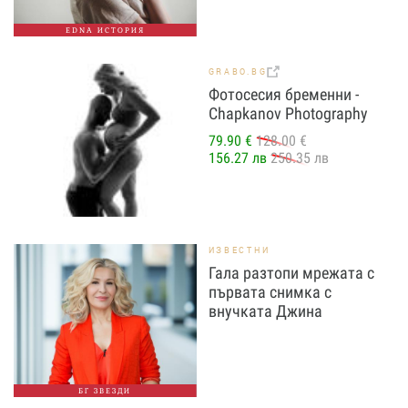
EDNA ИСТОРИЯ
GRABO.BG
Фотосесия бременни -
Chapkanov Photography
79.90 €
128.00 €
156.27 лв
250.35 лв
ИЗВЕСТНИ
Гала разтопи мрежата с
първата снимка с
внучката Джина
БГ ЗВЕЗДИ