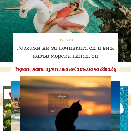
ТЕСТОВЕ
Разкажи ни за почивката си и виж
какъв морски типаж си
Украси, като изтеглиш нова тема на Edna.bg
Оферти
СВОБОДНО ВРЕМЕ
Ново бебе в кралското
семейство