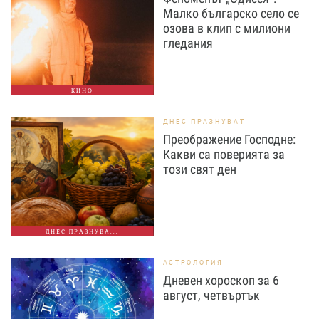
Малко българско село се
озова в клип с милиони
гледания
КИНО
ДНЕС ПРАЗНУВАТ
Преображение Господне:
Какви са поверията за
този свят ден
ДНЕС ПРАЗНУВА...
АСТРОЛОГИЯ
Дневен хороскоп за 6
август, четвъртък