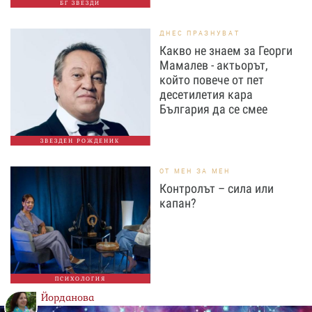
БГ ЗВЕЗДИ
ДНЕС ПРАЗНУВАТ
Какво не знаем за Георги
Мамалев - актьорът,
който повече от пет
десетилетия кара
България да се смее
ЗВЕЗДЕН РОЖДЕНИК
ОТ МЕН ЗА МЕН
Контролът – сила или
капан?
ПСИХОЛОГИЯ
Йорданова