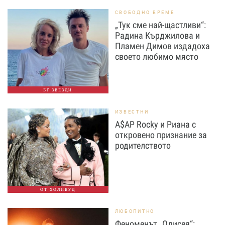
СВОБОДНО ВРЕМЕ
„Тук сме най-щастливи“:
Радина Кърджилова и
Пламен Димов издадоха
своето любимо място
БГ ЗВЕЗДИ
ИЗВЕСТНИ
A$AP Rocky и Риана с
откровено признание за
родителството
ОТ ХОЛИВУД
ЛЮБОПИТНО
Феноменът „Одисея“: