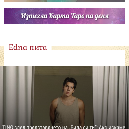
Изтегли Карта Таро на деня
Edna пита
TINO след представянето на „Била си ти“: Ако искаме