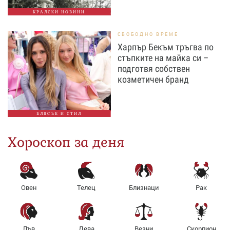
КРАЛСКИ НОВИНИ
СВОБОДНО ВРЕМЕ
Харпър Бекъм тръгва по
стъпките на майка си –
подготвя собствен
козметичен бранд
БЛЯСЪК И СТИЛ
Хороскоп за деня
Овен
Телец
Близнаци
Рак
Лъв
Дева
Везни
Скорпион