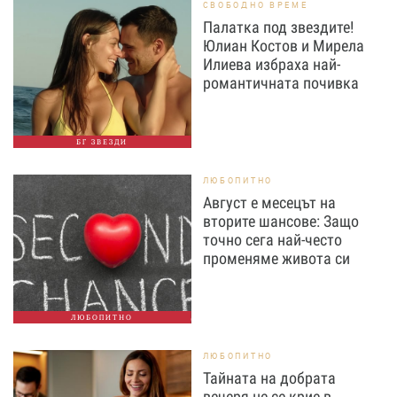
СВОБОДНО ВРЕМЕ
Палатка под звездите!
Юлиан Костов и Мирела
Илиева избраха най-
романтичната почивка
БГ ЗВЕЗДИ
ЛЮБОПИТНО
Август е месецът на
вторите шансове: Защо
точно сега най-често
променяме живота си
ЛЮБОПИТНО
ЛЮБОПИТНО
Тайната на добрата
вечеря не се крие в