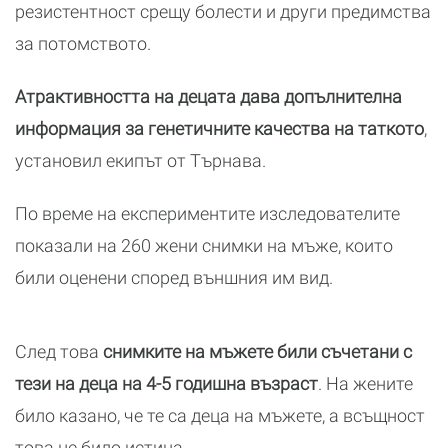
резистентност срещу болести и други предимства
за потомството.
Атрактивността на децата дава допълнителна
информация за генетичните качества на таткото
,
установил екипът от Търнава.
По време на експериментите изследователите
показали на 260 жени снимки на мъже, които
били оценени според външния им вид.
След това
снимките на мъжете били съчетани с
тези на деца на 4-5 годишна възраст
. На жените
било казано, че те са деца на мъжете, а всъщност
това не било истина.