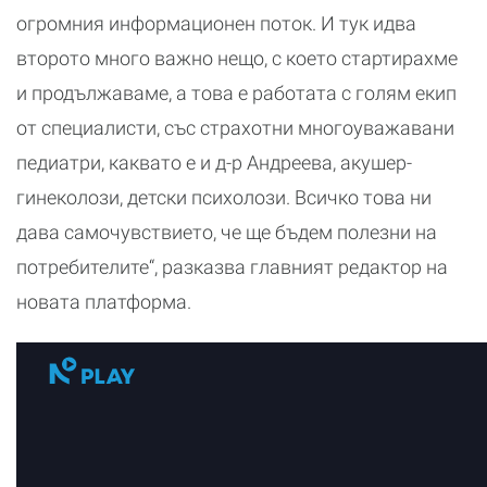
огромния информационен поток. И тук идва
второто много важно нещо, с което стартирахме
и продължаваме, а това е работата с голям екип
от специалисти, със страхотни многоуважавани
педиатри, каквато е и д-р Андреева, акушер-
гинеколози, детски психолози. Всичко това ни
дава самочувствието, че ще бъдем полезни на
потребителите“, разказва главният редактор на
новата платформа.