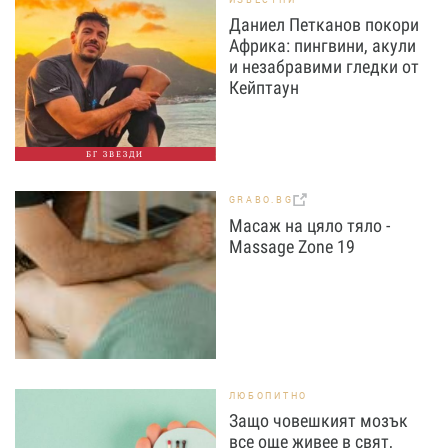
Даниел Петканов покори
Африка: пингвини, акули
и незабравими гледки от
Кейптаун
БГ ЗВЕЗДИ
GRABO.BG
Масаж на цяло тяло -
Massage Zone 19
ЛЮБОПИТНО
Защо човешкият мозък
все още живее в свят,