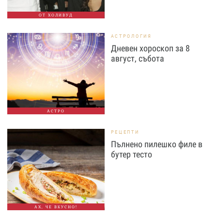
ОТ ХОЛИВУД
АСТРОЛОГИЯ
Дневен хороскоп за 8
август, събота
АСТРО
РЕЦЕПТИ
Пълнено пилешко филе в
бутер тесто
АХ, ЧЕ ВКУСНО!