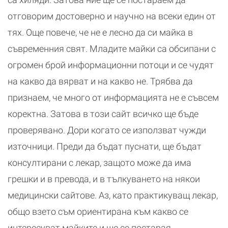
отговорим достоверно и научно на всеки един от
тях. Още повече, че не е лесно да си майка в
съвременния свят. Младите майки са обсипани с
огромен брой информационни потоци и се чудят
на какво да вярват и на какво не. Трябва да
признаем, че много от информацията не е съвсем
коректна. Затова в този сайт всичко ще бъде
проверявано. Дори когато се използват чужди
източници. Преди да бъдат пуснати, ще бъдат
консултирани с лекар, защото може да има
грешки и в превода, и в тълкуването на някои
медицински сайтове. Аз, като практикуващ лекар,
общо взето съм ориентирана към какво се
интересуват майките и ще се постарая