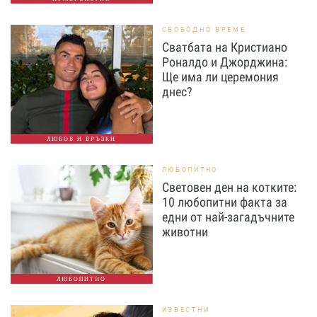
СВОБОДНО ВРЕМЕ
Сватбата на Кристиано
Роналдо и Джорджина:
Ще има ли церемония
днес?
ЛЮБОВ И ВРЪЗКИ
ЛЮБОПИТНО
Световен ден на котките:
10 любопитни факта за
едни от най-загадъчните
животни
ЛЮБОПИТНО
ИЗВЕСТНИ