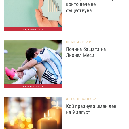
който вече не
съществува
ЛЮБОПИТНО
IN MEMORIAM
Почина бащата на
Лионел Меси
ТЪЖНА ВЕСТ
ДНЕС ПРАЗНУВАТ
Кой празнува имен ден
на 9 август