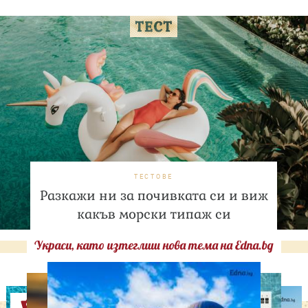
ТЕСТОВЕ
Разкажи ни за почивката си и виж
какъв морски типаж си
Украси, като изтеглиш нова тема на Edna.bg
Оферти