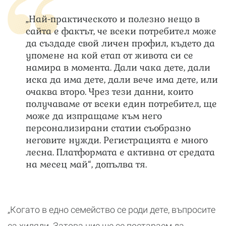
„Най-практическото и полезно нещо в
сайта е фактът, че всеки потребител може
да създаде свой личен профил, където да
упомене на кой етап от живота си се
намира в момента. Дали чака дете, дали
иска да има дете, дали вече има дете, или
очаква второ. Чрез тези данни, които
получаваме от всеки един потребител, ще
може да изпращаме към него
персонализирани статии съобразно
неговите нужди. Регистрацията е много
лесна. Платформата е активна от средата
на месец май“, допълва тя.
„Когато в едно семейство се роди дете, въпросите
са хиляди. Затова ние ще се постараем да