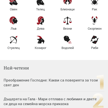
Овен
Телец
Близнаци
Рак
Лъв
Дева
Везни
Скорпион
Стрелец
Козирог
Водолей
Риби
Най-четени
Преображение Господне: Какви са поверията за този
свят ден
Дъщерята на Гала - Мари отплава с любимия и двете
си деца на семейна морска приказка