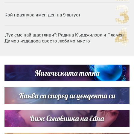
Кой празнува имен ден на 9 август
„Тук сме най-щастливи“: Радина Кърджилова и Пламен
Димов издадоха своето любимо място
Дъщерята на Тодор Батков вдигна сватба, Стоичков и
Братя Аргирови я изненадаха с песен
Магическата топка
Дневен хороскоп за 6 август, четвъртък
Каква си според асцендента си
Виж Съновника на Edna