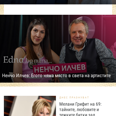
Ненчо Илчев: Егото няма място в света на артистите
ДНЕС ПРАЗНУВАТ
Мелани Грифит на 69:
тайните, любовите и
тежките битки зад