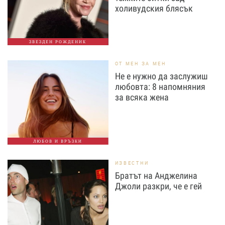
холивудския блясък
ЗВЕЗДЕН РОЖДЕНИК
ОТ МЕН ЗА МЕН
Не е нужно да заслужиш
любовта: 8 напомняния
за всяка жена
ЛЮБОВ И ВРЪЗКИ
ИЗВЕСТНИ
Братът на Анджелина
Джоли разкри, че е гей