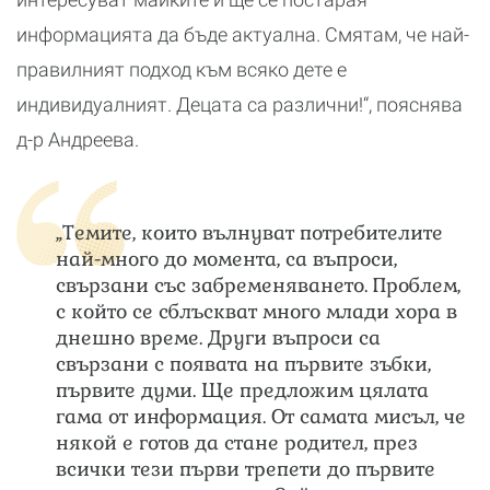
информацията да бъде актуална. Смятам, че най-
правилният подход към всяко дете е
индивидуалният. Децата са различни!“, пояснява
д-р Андреева.
„Темите, които вълнуват потребителите
най-много до момента, са въпроси,
свързани със забременяването. Проблем,
с който се сблъскват много млади хора в
днешно време. Други въпроси са
свързани с появата на първите зъбки,
първите думи. Ще предложим цялата
гама от информация. От самата мисъл, че
някой е готов да стане родител, през
всички тези първи трепети до първите