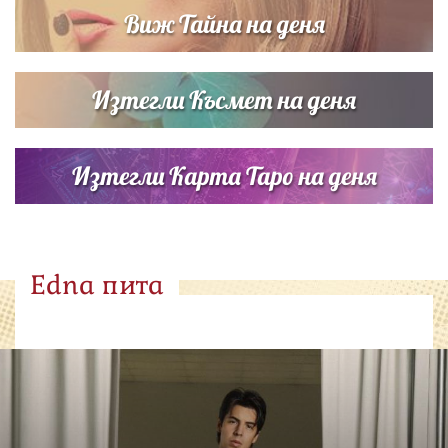
Виж Тайна на деня
Изтегли Късмет на деня
Изтегли Карта Таро на деня
Edna пита