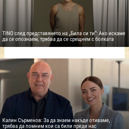
TINO след представянето на „Била си ти“: Ако искаме
да се опознаем, трябва да се срещнем с болката
Калин Сърменов: За да знаем накъде отиваме,
трябва да помним кои са били преди нас