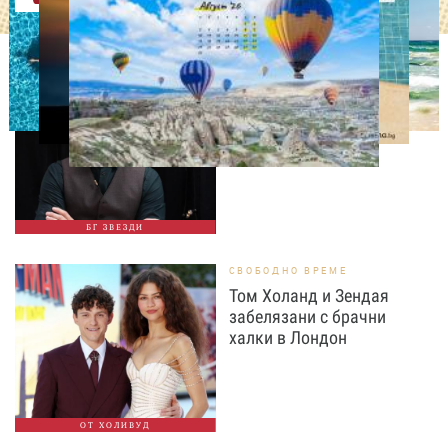
ИЗВЕСТНИ
Така ли го правиш, тате?“
Дъщерята на Орлин
Павлов го имитира
БГ ЗВЕЗДИ
СВОБОДНО ВРЕМЕ
Том Холанд и Зендая
забелязани с брачни
халки в Лондон
ОТ ХОЛИВУД