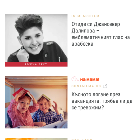
IN MEMORIAM
Отиде си Джансевер
Далипова –
емблематичният глас на
арабеска
ТЪЖНА ВЕСТ
OHNAMAMA.BG
Късното лягане през
ваканцията: трябва ли да
се тревожим?
ИЗВЕСТНИ