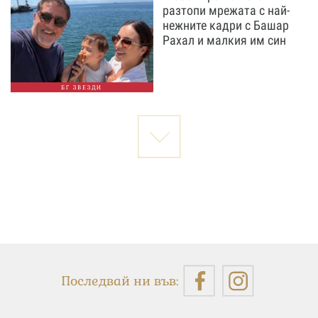
разтопи мрежата с най-
нежните кадри с Башар
Рахал и малкия им син
БГ ЗВЕЗДИ
Последвай ни във: