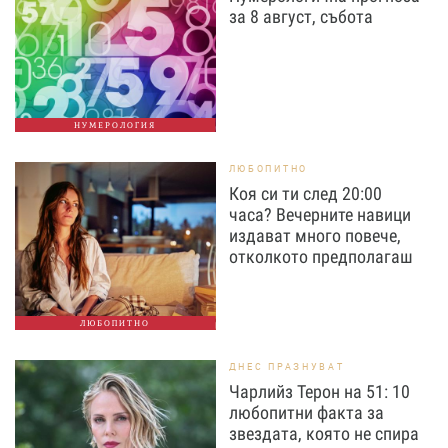
за 8 август, събота
НУМЕРОЛОГИЯ
ЛЮБОПИТНО
Коя си ти след 20:00
часа? Вечерните навици
издават много повече,
отколкото предполагаш
ЛЮБОПИТНО
ДНЕС ПРАЗНУВАТ
Чарлийз Терон на 51: 10
любопитни факта за
звездата, която не спира