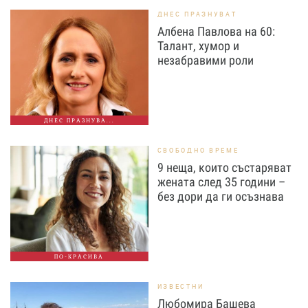
ДНЕС ПРАЗНУВАТ
Албена Павлова на 60:
Талант, хумор и
незабравими роли
ДНЕС ПРАЗНУВА...
СВОБОДНО ВРЕМЕ
9 неща, които състаряват
жената след 35 години –
без дори да ги осъзнава
ПО-КРАСИВА
ИЗВЕСТНИ
Любомира Башева