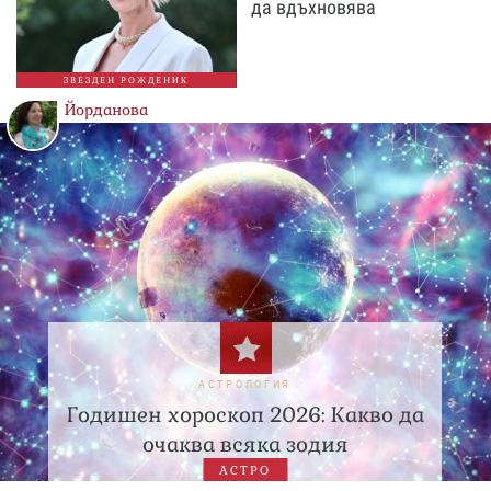
да вдъхновява
ЗВЕЗДЕН РОЖДЕНИК
Йорданова
АСТРОЛОГИЯ
Годишен хороскоп 2026: Какво да
очаква всяка зодия
АСТРО