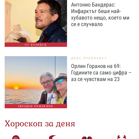
Антонио Бандерас:
Инфарктът беше най-
хубавото нещо, което ми
се е случвало
ОТ ХОЛИВУД
ДНЕС ПРАЗНУВАТ
Орлин Горанов на 69:
Годините са само цифра –
аз се чувствам на 23
ЗВЕЗДЕН РОЖДЕНИК
Хороскоп за деня