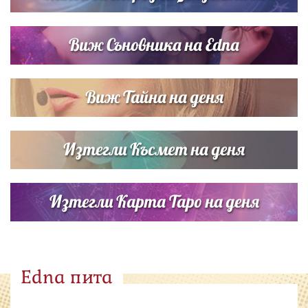
Виж Съновника на Edna
Виж Тайна на деня
Изтегли Късмет на деня
Изтегли Карта Таро на деня
Edna пита