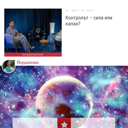
ОТ МЕН ЗА МЕН
Контролът – сила или
капан?
ПСИХОЛОГИЯ
Йорданова