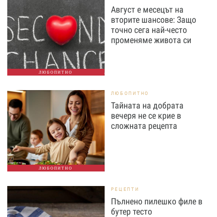
Август е месецът на
вторите шансове: Защо
точно сега най-често
променяме живота си
ЛЮБОПИТНО
ЛЮБОПИТНО
Тайната на добрата
вечеря не се крие в
сложната рецепта
ЛЮБОПИТНО
РЕЦЕПТИ
Пълнено пилешко филе в
бутер тесто