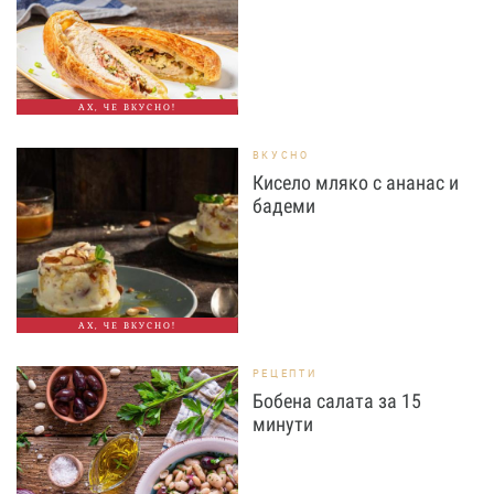
АХ, ЧЕ ВКУСНО!
ВКУСНО
Кисело мляко с ананас и
бадеми
АХ, ЧЕ ВКУСНО!
РЕЦЕПТИ
Бобена салата за 15
минути