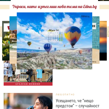
Украси, като изтеглиш нова тема на Edna.bg
Оферти
СВОБОДНО ВРЕМЕ
Ново бебе в кралското
семейство
КРАЛСКИ НОВИНИ
ЛЮБОПИТНО
Усещането, че “нещо
предстои” – случайност