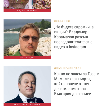
АХ, ЧЕ ВКУСНО!
ИЗВЕСТНИ
„Не бъдете скромни, а
пищни“: Владимир
Карамазов разсмя
последователите си с
видео в Instagram
БГ ЗВЕЗДИ
ДНЕС ПРАЗНУВАТ
Какво не знаем за Георги
Мамалев - актьорът,
който повече от пет
десетилетия кара
България да се смее
ЗВЕЗДЕН РОЖДЕНИК