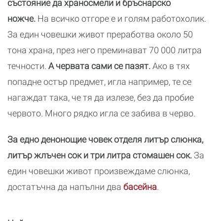
състояние да храносмели и бръснарско
ножче.
На всичко отгоре е и голям работохолик.
За един човешки живот преработва около 50
тона храна, през него преминават 70 000 литра
течности.
А червата сами се пазят.
Ако в тях
попадне остър предмет, игла например, те се
нагаждат така, че тя да излезе, без да пробие
червото. Много рядко игла се забива в черво.
За едно денонощие човек отделя литър слюнка,
литър жлъчен сок и три литра стомашен сок.
За
един човешки живот произвеждаме слюнка,
достатъчна да напълни два
басейна
.