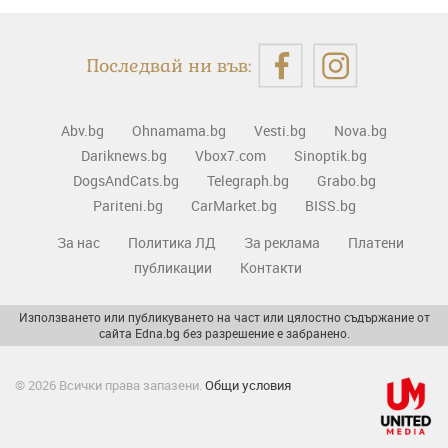
Последвай ни във:
Abv.bg
Ohnamama.bg
Vesti.bg
Nova.bg
Dariknews.bg
Vbox7.com
Sinoptik.bg
DogsAndCats.bg
Telegraph.bg
Grabo.bg
Pariteni.bg
CarMarket.bg
BISS.bg
За нас
Политика ЛД
За реклама
Платени
публикации
Контакти
Използването или публикуването на част или цялостно съдържание от
сайта Edna.bg без разрешение е забранено.
© 2026 Всички права запазени.
Общи условия