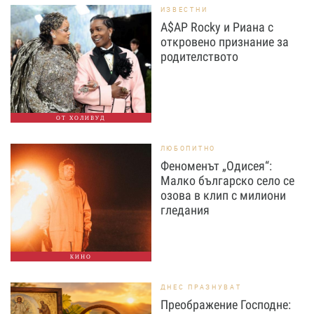
ИЗВЕСТНИ
A$AP Rocky и Риана с
откровено признание за
родителството
ОТ ХОЛИВУД
ЛЮБОПИТНО
Феноменът „Одисея“:
Малко българско село се
озова в клип с милиони
гледания
КИНО
ДНЕС ПРАЗНУВАТ
Преображение Господне: