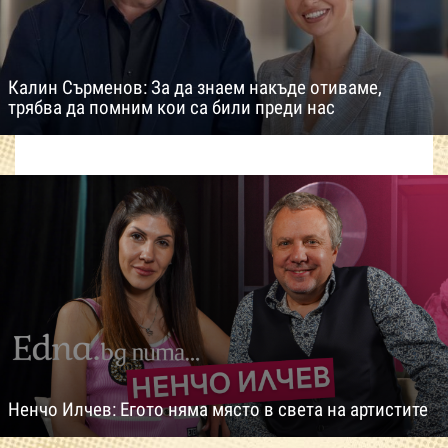
Калин Сърменов: За да знаем накъде отиваме,
трябва да помним кои са били преди нас
Ненчо Илчев: Егото няма място в света на артистите