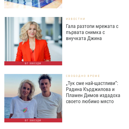
ИЗВЕСТНИ
Гала разтопи мрежата с
първата снимка с
внучката Джина
БГ ЗВЕЗДИ
СВОБОДНО ВРЕМЕ
„Тук сме най-щастливи“:
Радина Кърджилова и
Пламен Димов издадоха
своето любимо място
БГ ЗВЕЗДИ