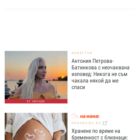
ИЗВЕСТНИ
Антония Петрова-
Батинкова с неочаквана
изповед: Никога не съм
чакала някой да ме
спаси
БГ ЗВЕЗДИ
OHNAMAMA.BG
Хранене по време на
бременност с близнаци: