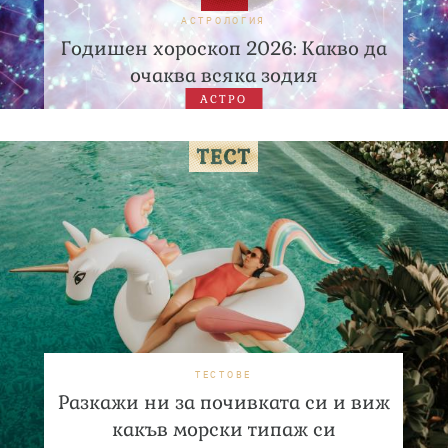
АСТРОЛОГИЯ
Годишен хороскоп 2026: Какво да
очаква всяка зодия
АСТРО
ТЕСТОВЕ
Разкажи ни за почивката си и виж
какъв морски типаж си