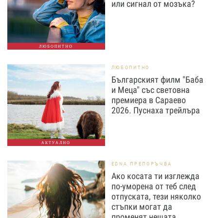
или сигнал от мозъка?
ЛЮБОПИТНО
ЛЮБОПИТНО
Българският филм "Баба
и Меца" със световна
премиера в Сараево
2026. Пуснаха трейлъра
АКТУАЛНО
EDNA ПРЕПОРЪЧВА
Ако косата ти изглежда
по-уморена от теб след
отпуската, тези няколко
стъпки могат да
променят нещата