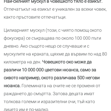
Най-силният мускул в човешкото тяло е езикът.
Отпечатъкът на езикът е уникален за всеки човек,
както пръстовите отпечатъци.
Цилиарният мускул (този, с чиято помощ окото
фокусира) се съкращава по около 100 000 пъти
дневно. Ако същото нещо се случваше и с
мускулите на краката, щяхме да вървим по над 80
километра на ден.
Човешкото око може да
различи 10 000 000 цветови нюанса, само за
сивото например, окото различава 500 негови
нюанса.
Големината на очите не се променя от
раждането до смъртта. Затова децата имат
толкова големи и изразителни очи, тъй като
лицето им е по-малко.