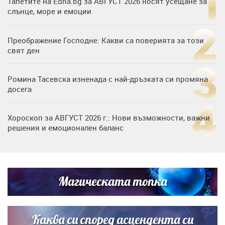
Тапетите на Edna.bg за АВГУСТ 2026 носят усещане за
слънце, море и емоции
Преображение Господне: Какви са поверията за този
свят ден
Ромина Тасевска изненада с най-дръзката си промяна
досега
Хороскоп за АВГУСТ 2026 г.: Нови възможности, важни
решения и емоционален баланс
Дъщерята на Гала - Мари отплава с любимия и двете
си деца на семейна морска приказка
Магическата топка
Звездна ваканция в Майорка: Дженифър Анистън,
Кортни Кокс и Джим Къртис заедно на яхта
Каква си според асцендента си