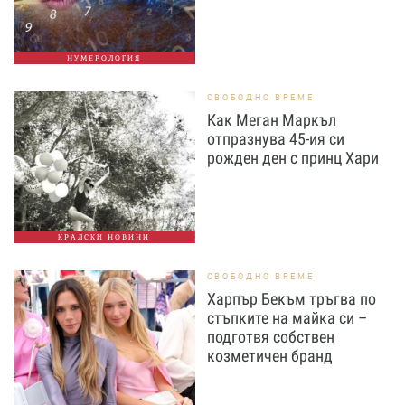
НУМЕРОЛОГИЯ
СВОБОДНО ВРЕМЕ
Как Меган Маркъл
отпразнува 45-ия си
рожден ден с принц Хари
КРАЛСКИ НОВИНИ
СВОБОДНО ВРЕМЕ
Харпър Бекъм тръгва по
стъпките на майка си –
подготвя собствен
козметичен бранд