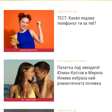
ЛЮБОПИТНО
ТЕСТ: Какво издава
телефонът ти за теб?
ЛЮБОПИТНО
СВОБОДНО ВРЕМЕ
Палатка под звездите!
Юлиан Костов и Мирела
Илиева избраха най-
романтичната почивка
БГ ЗВЕЗДИ
ЛЮБОПИТНО