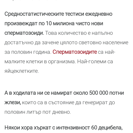
Средностатистическите тестиси ежедневно
произвеждат по 10 милиона чисто нови
сперматозоиди.
Това количество е напълно
достатъчно да зачене цялото световно население
за половин година.
Сперматозоидите
са най-
малките клетки в организма. Най-големи са
яйцеклетките.
А в ходилата ни се намират около 500 000 потни
жлези,
които са в състояние да генерират до
половин литър пот дневно.
Някои хора хъркат с интензивност 60 децибела,