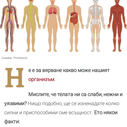
Снимка:
Thinkstock
Н
е е за вярване какво може нашият
организъм
.
Мислите, че телата ни са слаби, нежни и
уязвими?
Нищо подобно, ще се изненадате колко
силни и приспособими сме всъщност.
Ето някои
факти: