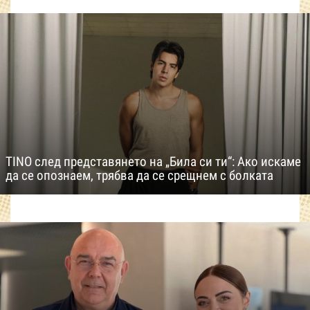
TINO след представянето на „Била си ти“: Ако искаме
да се опознаем, трябва да се срещнем с болката