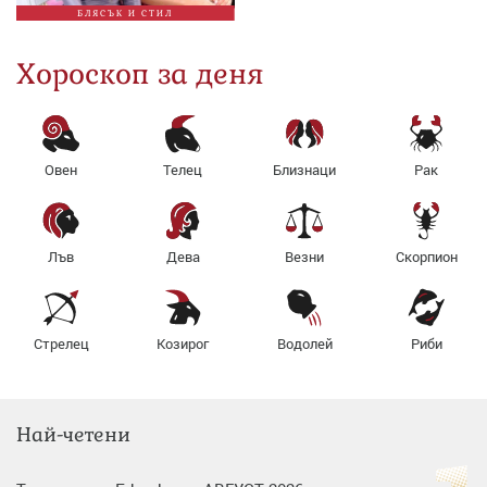
БЛЯСЪК И СТИЛ
Хороскоп за деня
Овен
Телец
Близнаци
Рак
Лъв
Дева
Везни
Скорпион
Стрелец
Козирог
Водолей
Риби
Най-четени