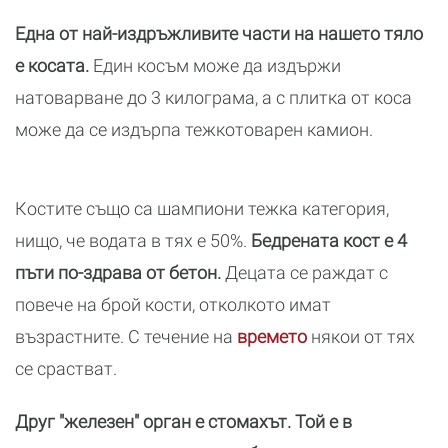
Една от най-издръжливите части на нашето тяло
е косата.
Един косъм може да издържи
натоварване до 3 килограма, а с плитка от коса
може да се издърпа тежкотоварен камион.
Костите също са шампиони тежка категория,
нищо, че водата в тях е 50%.
Бедрената кост е 4
пъти по-здрава от бетон.
Децата се раждат с
повече на брой кости, отколкото имат
възрастните. С течение на
времето
някои от тях
се срастват.
Друг "железен" орган е стомахът. Той е в