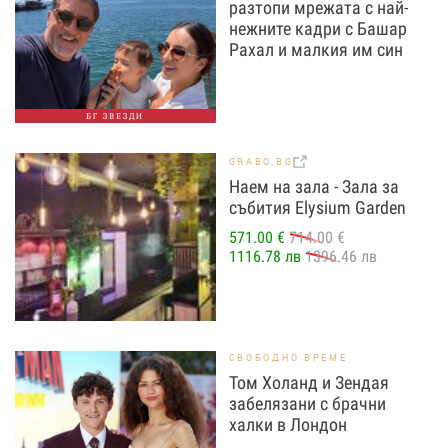
разтопи мрежата с най-
нежните кадри с Башар
Рахал и малкия им син
БГ ЗВЕЗДИ
GRABO.BG
Наем на зала - Зала за
събития Elysium Garden
571.00 €
714.00 €
1116.78 лв
1396.46 лв
СВОБОДНО ВРЕМЕ
Том Холанд и Зендая
забелязани с брачни
халки в Лондон