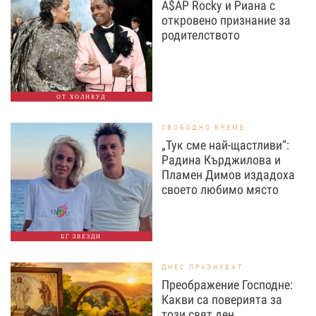
A$AP Rocky и Риана с
откровено признание за
родителството
ОТ ХОЛИВУД
СВОБОДНО ВРЕМЕ
„Тук сме най-щастливи“:
Радина Кърджилова и
Пламен Димов издадоха
своето любимо място
БГ ЗВЕЗДИ
ДНЕС ПРАЗНУВАТ
Преображение Господне:
Какви са поверията за
този свят ден