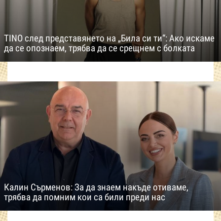
TINO след представянето на „Била си ти“: Ако искаме
да се опознаем, трябва да се срещнем с болката
Калин Сърменов: За да знаем накъде отиваме,
трябва да помним кои са били преди нас