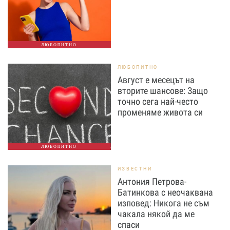
ЛЮБОПИТНО
ЛЮБОПИТНО
Август е месецът на
вторите шансове: Защо
точно сега най-често
променяме живота си
ЛЮБОПИТНО
ИЗВЕСТНИ
Антония Петрова-
Батинкова с неочаквана
изповед: Никога не съм
чакала някой да ме
спаси