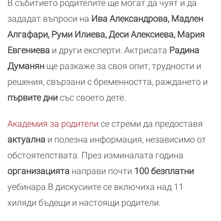
В събитието родителите ще могат да чуят и да
зададат въпроси на
Ива Александрова, Мадлен
Алгафари, Руми Илиева, Деси Алексиева, Мария
Евгениева
и други експерти. Актрисата
Радина
Думанян
ще разкаже за своя опит, трудности и
решения, свързани с бременността, раждането и
първите дни
със своето дете.
Академия за родители
се стреми да предоставя
актуална
и полезна информация, независимо от
обстоятелствата. През изминалата година
организацията
направи почти
100 безплатни
уебинара.В дискусиите се включиха над 11
хиляди бъдещи и настоящи родители.