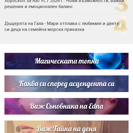
Хороскоп за АВГУСТ 2026 г.: Нови възможности, важни
решения и емоционален баланс
Дъщерята на Гала - Мари отплава с любимия и двете
си деца на семейна морска приказка
„Тук сме най-щастливи“: Радина Кърджилова и Пламен
Димов издадоха своето любимо място
Магическата топка
Дъщерята на Тодор Батков вдигна сватба, Стоичков и
Братя Аргирови я изненадаха с песен
Каква си според асцендента си
Виж Съновника на Edna
Виж Тайна на деня