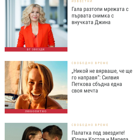
ИЗВЕСТНИ
Гала разтопи мрежата с
първата снимка с
внучката Джина
БГ ЗВЕЗДИ
СВОБОДНО ВРЕМЕ
„Никой не вярваше, че ще
го направя“: Силвия
Петкова сбъдна една
своя мечта
ЛЮБОПИТНО
СВОБОДНО ВРЕМЕ
Палатка под звездите!
Юлиан Костов и Мирела