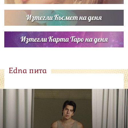
Изтегли Късмет на деня
Изтегли Карта Таро на деня
Edna пита