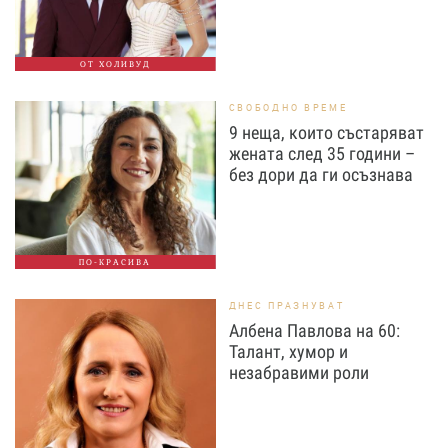
ОТ ХОЛИВУД
СВОБОДНО ВРЕМЕ
9 неща, които състаряват
жената след 35 години –
без дори да ги осъзнава
ПО-КРАСИВА
ДНЕС ПРАЗНУВАТ
Албена Павлова на 60:
Талант, хумор и
незабравими роли