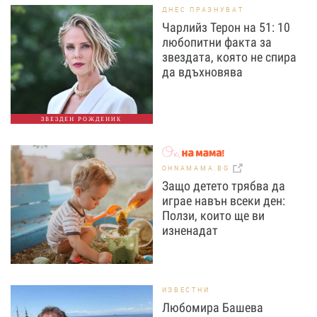
ДНЕС ПРАЗНУВАТ
Чарлийз Терон на 51: 10
любопитни факта за
звездата, която не спира
да вдъхновява
ЗВЕЗДЕН РОЖДЕНИК
OHNAMAMA.BG
Защо детето трябва да
играе навън всеки ден:
Ползи, които ще ви
изненадат
ИЗВЕСТНИ
Любомира Башева