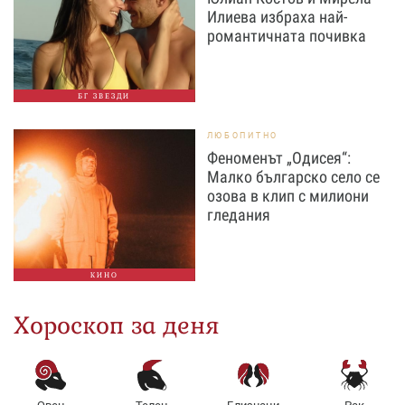
Илиева избраха най-
романтичната почивка
БГ ЗВЕЗДИ
ЛЮБОПИТНО
Феноменът „Одисея“:
Малко българско село се
озова в клип с милиони
гледания
КИНО
Хороскоп за деня
Овен
Телец
Близнаци
Рак