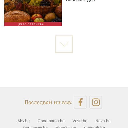
ДНЕС ПРАЗНУВА...
Последвай ни във:
Abv.bg
Ohnamama.bg
Vesti.bg
Nova.bg
Dariknews.bg
Vbox7.com
Sinoptik.bg