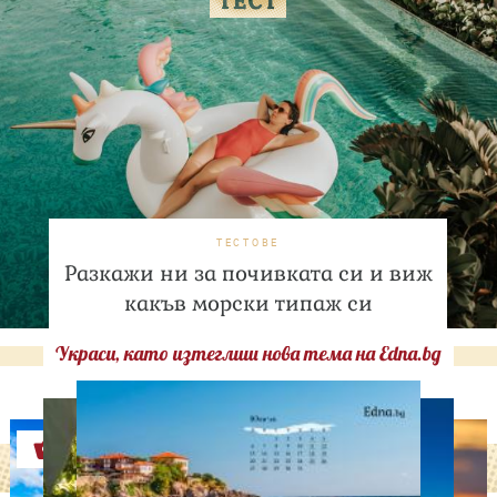
ТЕСТОВЕ
Разкажи ни за почивката си и виж
какъв морски типаж си
Украси, като изтеглиш нова тема на Edna.bg
Оферти