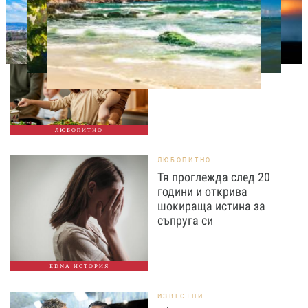
ЛЮБОПИТНО
Тайната на добрата
вечеря не се крие в
сложната рецепта
ЛЮБОПИТНО
ЛЮБОПИТНО
Тя проглежда след 20
години и открива
шокираща истина за
съпруга си
EDNA ИСТОРИЯ
ИЗВЕСТНИ