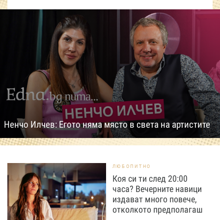
Ненчо Илчев: Егото няма място в света на артистите
ЛЮБОПИТНО
Коя си ти след 20:00
часа? Вечерните навици
издават много повече,
отколкото предполагаш