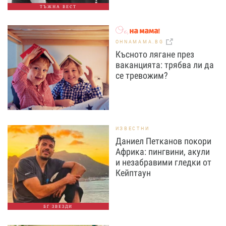
ТЪЖНА ВЕСТ
OHNAMAMA.BG
Късното лягане през
ваканцията: трябва ли да
се тревожим?
ИЗВЕСТНИ
Даниел Петканов покори
Африка: пингвини, акули
и незабравими гледки от
Кейптаун
БГ ЗВЕЗДИ