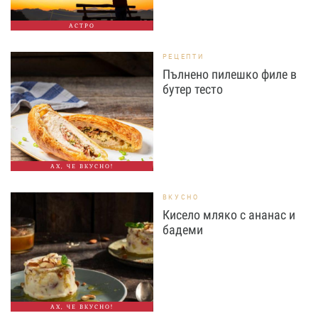
АСТРО
РЕЦЕПТИ
Пълнено пилешко филе в
бутер тесто
АХ, ЧЕ ВКУСНО!
ВКУСНО
Кисело мляко с ананас и
бадеми
АХ, ЧЕ ВКУСНО!