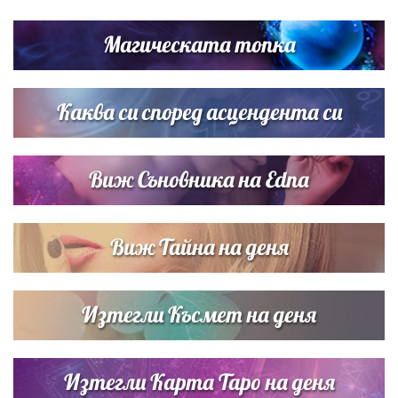
Братя Аргирови я изненадаха с песен
Магическата топка
Дневен хороскоп за 6 август, четвъртък
Каква си според асцендента си
Виж Съновника на Edna
Виж Тайна на деня
Изтегли Късмет на деня
Изтегли Карта Таро на деня