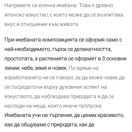
Направете си есенна икебана. Това е древно
японско изкуство, с което може да се възпитава
вкус и отношение към живота.
При икебаната композицията се оформя само с
най-необходимото, търси се деликатността,
простотата, а растенията се оформят в 3 основни
линии: небе, земя и човек.
По време на
изработването не се говори, за да може човек да
се съсредоточи върху духовния аспект на
изкуството, да наблюдава природата и да се
наслади на неща, които иначе пропуска.
Икебаната учи на търпение, да ценим красивото,
как да общуваме с природата, как да