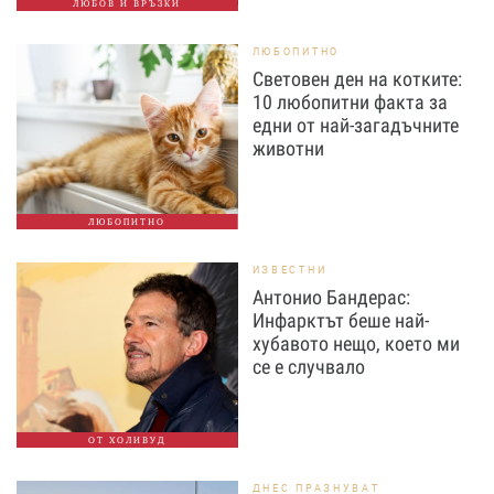
ЛЮБОВ И ВРЪЗКИ
ЛЮБОПИТНО
Световен ден на котките:
10 любопитни факта за
едни от най-загадъчните
животни
ЛЮБОПИТНО
ИЗВЕСТНИ
Антонио Бандерас:
Инфарктът беше най-
хубавото нещо, което ми
се е случвало
ОТ ХОЛИВУД
ДНЕС ПРАЗНУВАТ