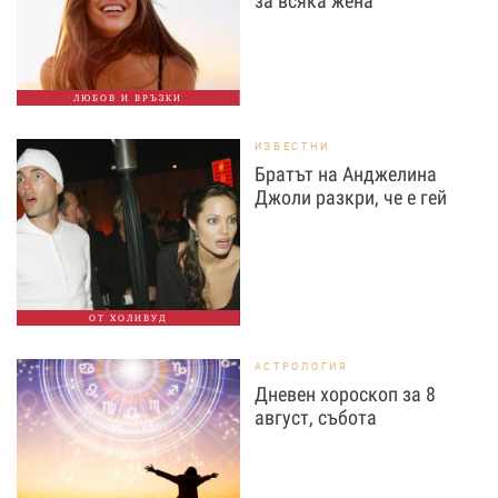
за всяка жена
ЛЮБОВ И ВРЪЗКИ
ИЗВЕСТНИ
Братът на Анджелина
Джоли разкри, че е гей
ОТ ХОЛИВУД
АСТРОЛОГИЯ
Дневен хороскоп за 8
август, събота