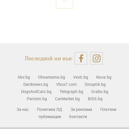
Последвай ни във:
Abv.bg
Ohnamama.bg
Vesti.bg
Nova.bg
Dariknews.bg
Vbox7.com
Sinoptik.bg
DogsAndCats.bg
Telegraph.bg
Grabo.bg
Pariteni.bg
CarMarket.bg
BISS.bg
За нас
Политика ЛД
За реклама
Платени
публикации
Контакти