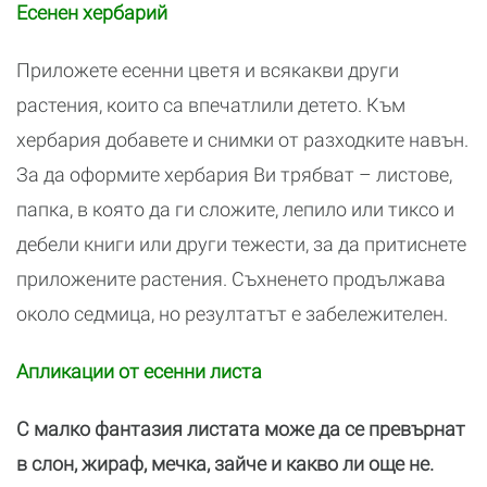
Есенен хербарий
Приложете есенни цветя и всякакви други
растения, които са впечатлили детето. Към
хербария добавете и снимки от разходките навън.
За да оформите хербария Ви трябват – листове,
папка, в която да ги сложите, лепило или тиксо и
дебели книги или други тежести, за да притиснете
приложените растения. Съхненето продължава
около седмица, но резултатът е забележителен.
Апликации от есенни листа
С малко фантазия листата може да се превърнат
в слон, жираф, мечка, зайче и какво ли още не.