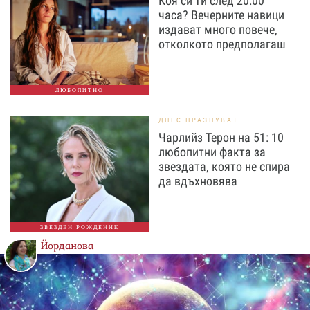
Коя си ти след 20:00
часа? Вечерните навици
издават много повече,
отколкото предполагаш
ЛЮБОПИТНО
ДНЕС ПРАЗНУВАТ
Чарлийз Терон на 51: 10
любопитни факта за
звездата, която не спира
да вдъхновява
ЗВЕЗДЕН РОЖДЕНИК
Йорданова