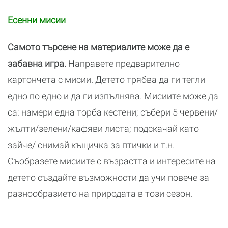
Есенни мисии
Самото търсене на материалите може да е
забавна игра.
Направете предварително
картончета с мисии. Детето трябва да ги тегли
едно по едно и да ги изпълнява. Мисиите може да
са: намери една торба кестени; събери 5 червени/
жълти/зелени/кафяви листа; подскачай като
зайче/ снимай къщичка за птички и т.н.
Съобразете мисиите с възрастта и интересите на
детето създайте възможности да учи повече за
разнообразието на природата в този сезон.