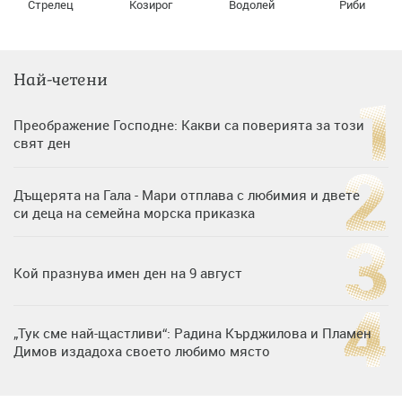
Стрелец
Козирог
Водолей
Риби
Най-четени
Преображение Господне: Какви са поверията за този
свят ден
Дъщерята на Гала - Мари отплава с любимия и двете
си деца на семейна морска приказка
Кой празнува имен ден на 9 август
„Тук сме най-щастливи“: Радина Кърджилова и Пламен
Димов издадоха своето любимо място
Дъщерята на Тодор Батков вдигна сватба, Стоичков и