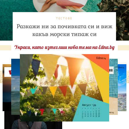
ТЕСТОВЕ
Разкажи ни за почивката си и виж
какъв морски типаж си
Украси, като изтеглиш нова тема на Edna.bg
Оферти
ИЗВЕСТНИ
Така ли го правиш, тате?“
Дъщерята на Орлин
Павлов го имитира