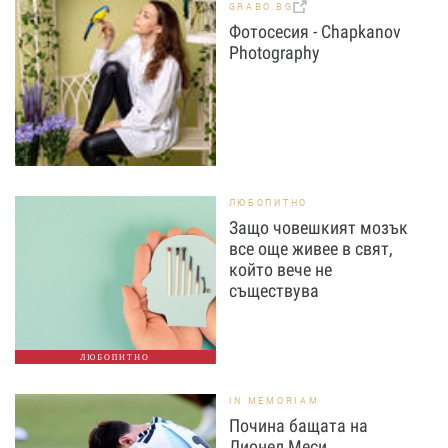
GRABO.BG
Фотосесия - Chapkanov
Photography
ЛЮБОПИТНО
Защо човешкият мозък
все още живее в свят,
който вече не
съществува
ЛЮБОПИТНО
IN MEMORIAM
Почина бащата на
Лионел Меси