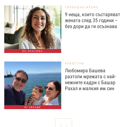
СВОБОДНО ВРЕМЕ
9 неща, които състаряват
жената след 35 години –
без дори да ги осъзнава
ПО-КРАСИВА
ИЗВЕСТНИ
Любомира Башева
разтопи мрежата с най-
нежните кадри с Башар
Рахал и малкия им син
БГ ЗВЕЗДИ