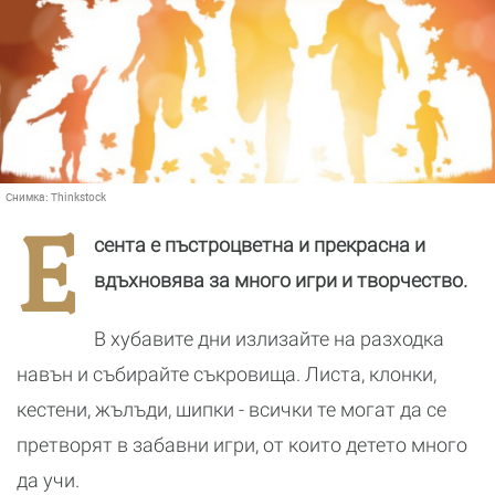
Снимка:
Thinkstock
Е
сента е пъстроцветна и прекрасна и
вдъхновява за много игри и творчество.
В хубавите дни излизайте на разходка
навън и събирайте съкровища. Листа, клонки,
кестени, жълъди, шипки - всички те могат да се
претворят в забавни игри, от които детето много
да учи.