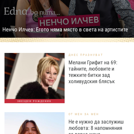
Ненчо Илчев: Егото няма място в света на артистите
ДНЕС ПРАЗНУВАТ
Мелани Грифит на 69:
тайните, любовите и
тежките битки зад
холивудския блясък
ЗВЕЗДЕН РОЖДЕНИК
ОТ МЕН ЗА МЕН
Не е нужно да заслужиш
любовта: 8 напомняния