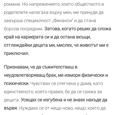
романи. Но напрежението, което обществото и
родителите налагаха върху мен, ме принуди да
завърша специалност „Финанси“ и да стана
борсов посредник.
Затова, когато реших да сложа
край на кариерата си и да остана вкъщи,
отглеждайки децата ми, мислех, че животът ми е
приключил.
Признавам, че да съжителстваш в
неудовлетворяващ брак, ме измори физически и
психически.
Чувствах се отегчена у дома, като
единственото, което правех, бе да се грижа за
децата.
Усещах се изгубена и не знаех накъде да
вървя.
Нуждаех се от нещо ново, нещо, което да