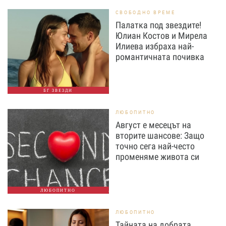
СВОБОДНО ВРЕМЕ
Палатка под звездите!
Юлиан Костов и Мирела
Илиева избраха най-
романтичната почивка
БГ ЗВЕЗДИ
ЛЮБОПИТНО
Август е месецът на
вторите шансове: Защо
точно сега най-често
променяме живота си
ЛЮБОПИТНО
ЛЮБОПИТНО
Тайната на добрата