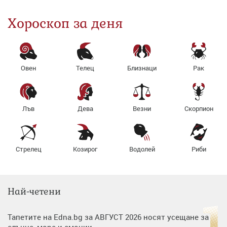
Хороскоп за деня
Овен
Телец
Близнаци
Рак
Лъв
Дева
Везни
Скорпион
Стрелец
Козирог
Водолей
Риби
Най-четени
Тапетите на Edna.bg за АВГУСТ 2026 носят усещане за
слънце, море и емоции