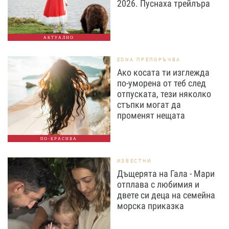
2026. Пуснаха трейлъра
АКТУАЛНО
EDNA ПРЕПОРЪЧВА
Ако косата ти изглежда
по-уморена от теб след
отпуската, тези няколко
стъпки могат да
променят нещата
ПО-КРАСИВА
ИЗВЕСТНИ
Дъщерята на Гала - Мари
отплава с любимия и
двете си деца на семейна
морска приказка