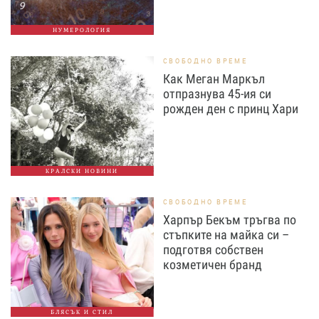
НУМЕРОЛОГИЯ
СВОБОДНО ВРЕМЕ
Как Меган Маркъл
отпразнува 45-ия си
рожден ден с принц Хари
КРАЛСКИ НОВИНИ
СВОБОДНО ВРЕМЕ
Харпър Бекъм тръгва по
стъпките на майка си –
подготвя собствен
козметичен бранд
БЛЯСЪК И СТИЛ