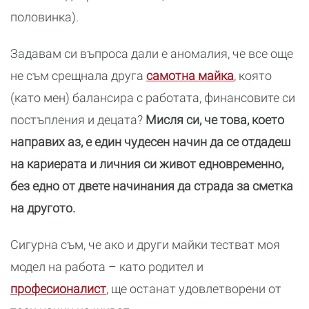
половинка).
Задавам си въпроса дали е аномалия, че все още
не съм срещнала друга
самотна майка
, която
(като мен) балансира с работата, финансовите си
постъпления и децата?
Мисля си, че това, което
направих аз, е един чудесен начин да се отдадеш
на кариерата и личния си живот едновременно,
без едно от двете начинания да страда за сметка
на другото.
Сигурна съм, че ако и други майки тестват моя
модел на работа – като родител и
професионалист
, ще останат удовлетворени от