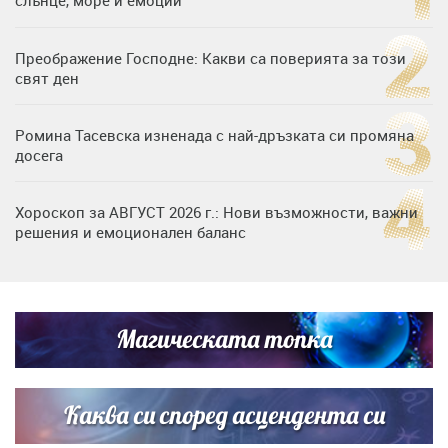
Преображение Господне: Какви са поверията за този
свят ден
Ромина Тасевска изненада с най-дръзката си промяна
досега
Хороскоп за АВГУСТ 2026 г.: Нови възможности, важни
решения и емоционален баланс
Дъщерята на Гала - Мари отплава с любимия и двете
си деца на семейна морска приказка
Магическата топка
Звездна ваканция в Майорка: Дженифър Анистън,
Кортни Кокс и Джим Къртис заедно на яхта
Каква си според асцендента си