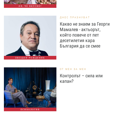
АХ, ЧЕ ВКУСНО!
ДНЕС ПРАЗНУВАТ
Какво не знаем за Георги
Мамалев - актьорът,
който повече от пет
десетилетия кара
България да се смее
ЗВЕЗДЕН РОЖДЕНИК
ОТ МЕН ЗА МЕН
Контролът – сила или
капан?
ПСИХОЛОГИЯ