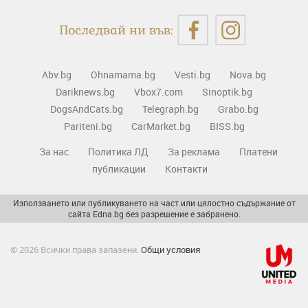
Последвай ни във:
Abv.bg
Ohnamama.bg
Vesti.bg
Nova.bg
Dariknews.bg
Vbox7.com
Sinoptik.bg
DogsAndCats.bg
Telegraph.bg
Grabo.bg
Pariteni.bg
CarMarket.bg
BISS.bg
За нас
Политика ЛД
За реклама
Платени
публикации
Контакти
Използването или публикуването на част или цялостно съдържание от
сайта Edna.bg без разрешение е забранено.
© 2026 Всички права запазени.
Общи условия