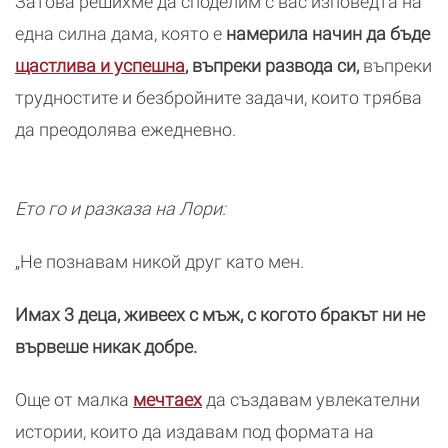
Затова решихме да споделим с вас изповедта на
една силна дама, която е
намерила начин да бъде
щастлива и успешна
, въпреки развода си,
въпреки
трудностите и безбройните задачи, които трябва
да преодолява ежедневно.
Ето го и разказа на Лори:
„Не познавам никой друг като мен.
Имах 3 деца, живеех с мъж, с когото бракът ни не
вървеше никак добре.
Още от малка
мечтаех
да създавам увлекателни
истории, които да издавам под формата на