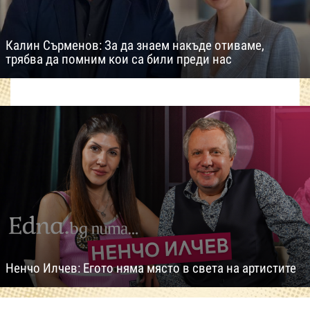
Калин Сърменов: За да знаем накъде отиваме,
трябва да помним кои са били преди нас
Ненчо Илчев: Егото няма място в света на артистите