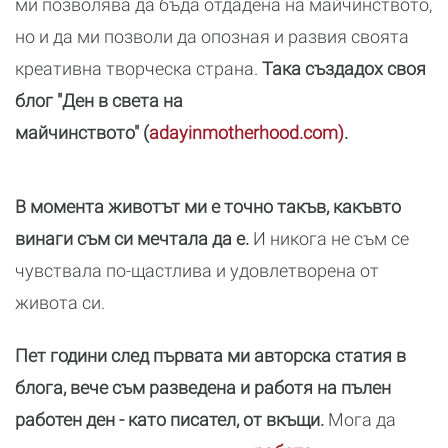
ми позволява да бъда отдадена на майчинството,
но и да ми позволи да опозная и развия своята
креативна творческа страна.
Така създадох своя
блог "Ден в света на
майчинството" (
adayinmotherhood.com)
.
В момента животът ми е точно такъв, какъвто
винаги съм си мечтала да е.
И никога не съм се
чувствала по-щастлива и удовлетворена от
живота си.
Пет години след първата ми авторска статия в
блога, вече съм разведена и работя на пълен
работен ден - като писател, от вкъщи.
Мога да