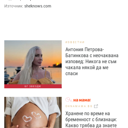
Източник:
sheknows.com
ИЗВЕСТНИ
Антония Петрова-
Батинкова с неочаквана
изповед: Никога не съм
чакала някой да ме
спаси
БГ ЗВЕЗДИ
OHNAMAMA.BG
Хранене по време на
бременност с близнаци:
Какво трябва да знаете