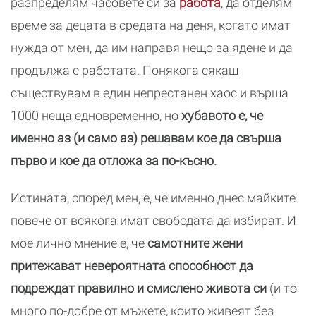
разпределям часовете си за
работа
, да отделям
време за децата в средата на деня, когато имат
нужда от мен, да им направя нещо за ядене и да
продължа с работата. Понякога сякаш
съществувам в един непрестанен хаос и върша
1000 неща едновременно, но
хубавото е, че
именно аз (и само аз) решавам кое да свърша
първо и кое да отложа за по-късно.
Истината, според мен, е, че именно днес майките
повече от всякога имат свободата да избират. И
мое лично мнение е, че
самотните жени
притежават невероятната способност да
подреждат правилно и смислено живота си
(и то
много по-добре от мъжете, които живеят без