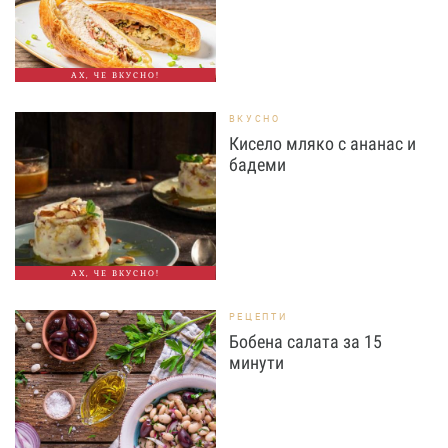
АХ, ЧЕ ВКУСНО!
ВКУСНО
Кисело мляко с ананас и
бадеми
АХ, ЧЕ ВКУСНО!
РЕЦЕПТИ
Бобена салата за 15
минути