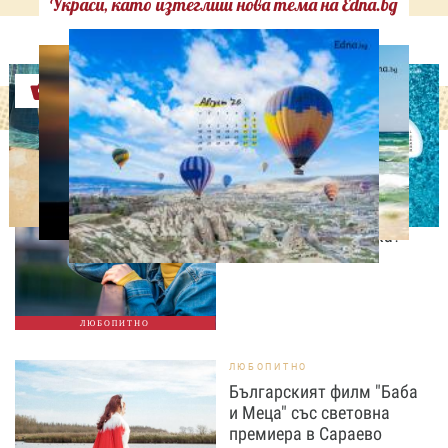
Украси, като изтеглиш нова тема на Edna.bg
Оферти
ЛЮБОПИТНО
Усещането, че “нещо
предстои” – случайност
или сигнал от мозъка?
ЛЮБОПИТНО
ЛЮБОПИТНО
Българският филм "Баба
и Меца" със световна
премиера в Сараево