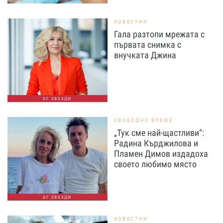
ИЗВЕСТНИ
Гала разтопи мрежата с
първата снимка с
внучката Джина
БГ ЗВЕЗДИ
СВОБОДНО ВРЕМЕ
„Тук сме най-щастливи“:
Радина Кърджилова и
Пламен Димов издадоха
своето любимо място
БГ ЗВЕЗДИ
ИЗВЕСТНИ