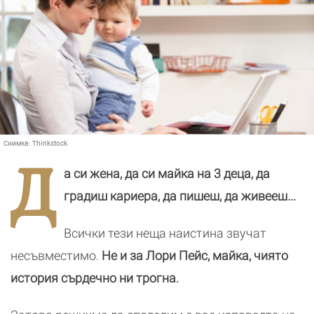
Снимка:
Thinkstock
Д
а си жена, да си майка на 3 деца, да
градиш кариера, да пишеш, да живееш...
Всички тези неща наистина звучат
несъвместимо.
Не и за Лори Пейс, майка, чиято
история сърдечно ни трогна.