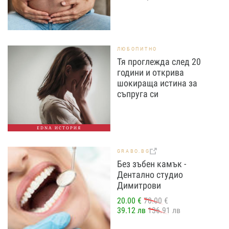
ЛЮБОПИТНО
Тя проглежда след 20
години и открива
шокираща истина за
съпруга си
EDNA ИСТОРИЯ
GRABO.BG
Без зъбен камък -
Дентално студио
Димитрови
20.00 €
70.00 €
39.12 лв
136.91 лв