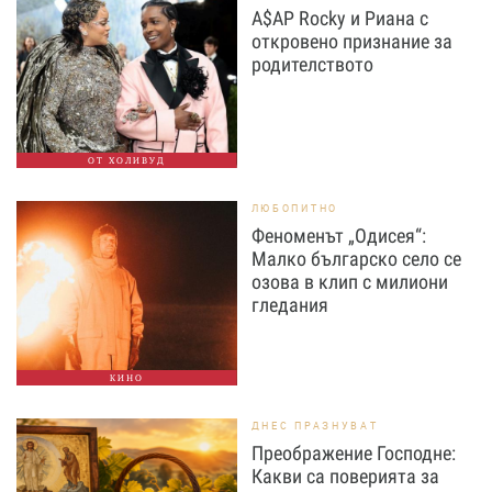
A$AP Rocky и Риана с
откровено признание за
родителството
ОТ ХОЛИВУД
ЛЮБОПИТНО
Феноменът „Одисея“:
Малко българско село се
озова в клип с милиони
гледания
КИНО
ДНЕС ПРАЗНУВАТ
Преображение Господне:
Какви са поверията за