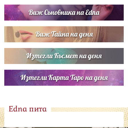
Виж Съновника на Edna
Виж Тайна на деня
Изтегли Късмет на деня
Изтегли Карта Таро на деня
Edna пита