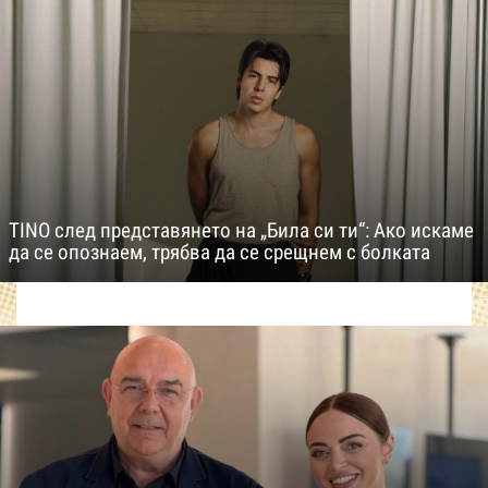
TINO след представянето на „Била си ти“: Ако искаме
да се опознаем, трябва да се срещнем с болката