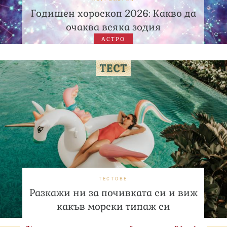
Годишен хороскоп 2026: Какво да
очаква всяка зодия
АСТРО
ТЕСТОВЕ
Разкажи ни за почивката си и виж
какъв морски типаж си