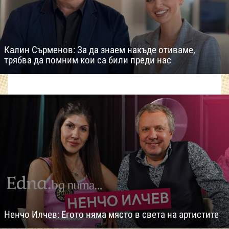
Калин Сърменов: За да знаем накъде отиваме,
трябва да помним кои са били преди нас
Ненчо Илчев: Егото няма място в света на артистите