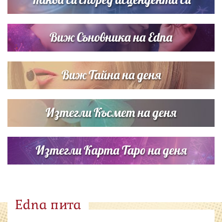
Виж Съновника на Edna
Виж Тайна на деня
Изтегли Късмет на деня
Изтегли Карта Таро на деня
Edna пита