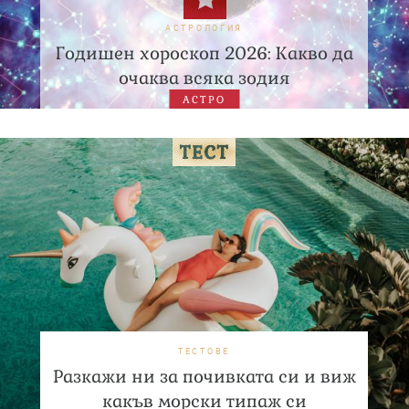
АСТРОЛОГИЯ
Годишен хороскоп 2026: Какво да
очаква всяка зодия
АСТРО
ТЕСТОВЕ
Разкажи ни за почивката си и виж
какъв морски типаж си