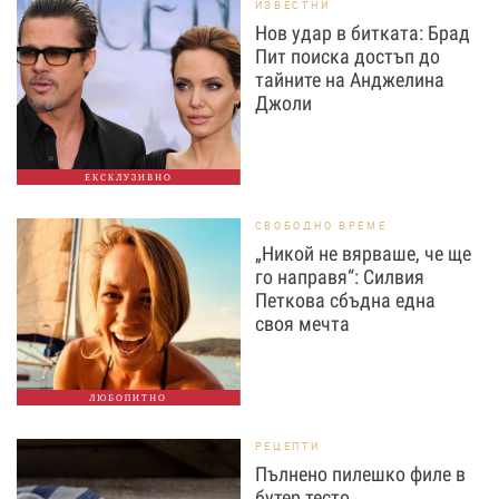
ИЗВЕСТНИ
Нов удар в битката: Брад
Пит поиска достъп до
тайните на Анджелина
Джоли
ЕКСКЛУЗИВНО
СВОБОДНО ВРЕМЕ
„Никой не вярваше, че ще
го направя“: Силвия
Петкова сбъдна една
своя мечта
ЛЮБОПИТНО
РЕЦЕПТИ
Пълнено пилешко филе в
бутер тесто