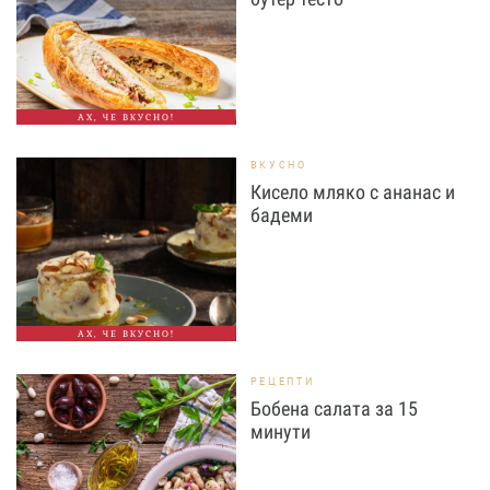
АХ, ЧЕ ВКУСНО!
ВКУСНО
Кисело мляко с ананас и
бадеми
АХ, ЧЕ ВКУСНО!
РЕЦЕПТИ
Бобена салата за 15
минути