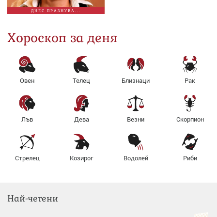
ДНЕС ПРАЗНУВА...
Хороскоп за деня
Овен
Телец
Близнаци
Рак
Лъв
Дева
Везни
Скорпион
Стрелец
Козирог
Водолей
Риби
Най-четени