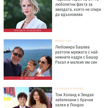
любопитни факта за
звездата, която не спира
да вдъхновява
ЗВЕЗДЕН РОЖДЕНИК
ИЗВЕСТНИ
Любомира Башева
разтопи мрежата с най-
нежните кадри с Башар
Рахал и малкия им син
БГ ЗВЕЗДИ
СВОБОДНО ВРЕМЕ
Том Холанд и Зендая
забелязани с брачни
халки в Лондон