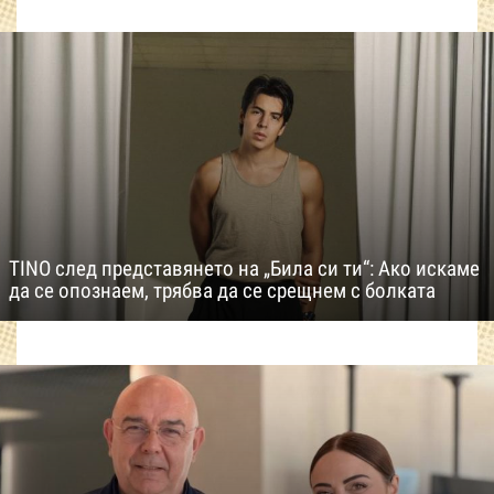
TINO след представянето на „Била си ти“: Ако искаме
да се опознаем, трябва да се срещнем с болката