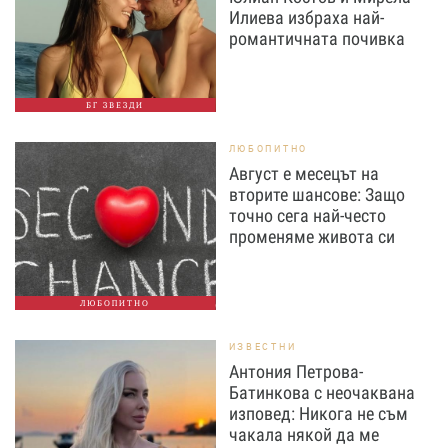
Илиева избраха най-
романтичната почивка
БГ ЗВЕЗДИ
ЛЮБОПИТНО
Август е месецът на
вторите шансове: Защо
точно сега най-често
променяме живота си
ЛЮБОПИТНО
ИЗВЕСТНИ
Антония Петрова-
Батинкова с неочаквана
изповед: Никога не съм
чакала някой да ме