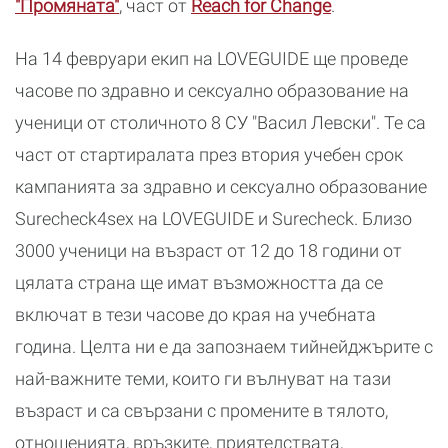
"Промяната"
, част от
Reach for Change
.
На 14 февруари екип на LOVEGUIDE ще проведе
часове по здравно и сексуално образование на
ученици от столичното 8 СУ "Васил Левски". Те са
част от стартиралата през втория учебен срок
кампанията за здравно и сексуално образование
Surecheck4sex на LOVEGUIDE и Surecheck. Близо
3000 ученици на възраст от 12 до 18 години от
цялата страна ще имат възможността да се
включат в тези часове до края на учебната
година. Целта ни е да запознаем тийнейджърите с
най-важните теми, които ги вълнуват на тази
възраст и са свързани с промените в тялото,
отношенията, връзките, приятелствата,