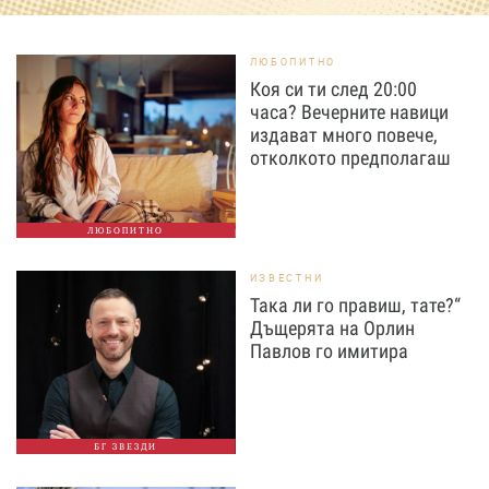
ЛЮБОПИТНО
Коя си ти след 20:00
часа? Вечерните навици
издават много повече,
отколкото предполагаш
ЛЮБОПИТНО
ИЗВЕСТНИ
Така ли го правиш, тате?“
Дъщерята на Орлин
Павлов го имитира
БГ ЗВЕЗДИ