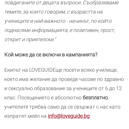
повдиганите от децата въпроси. Съобразяваме
темите, за които говорим, с възрастта на
учениците и
най-важното -
начинът, по който
поднасяме информация
та
, е позитивен, прост,
открит и приятелски.”
Кой може да се включи в кампанията?
Екипът на LOVEGUIDEще посети всяко училище,
което има желание да проведе часове по здравно
и сексуално образование за учениците от 6 до 12
клас. Посещението е абсолютно
безплатно
,
учителите трябва само да се свържат с нас като
изпратят мейл на
info@loveguide.bg
.