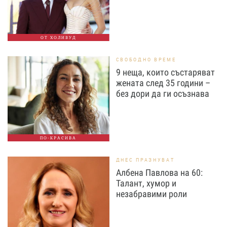
ОТ ХОЛИВУД
СВОБОДНО ВРЕМЕ
9 неща, които състаряват
жената след 35 години –
без дори да ги осъзнава
ПО-КРАСИВА
ДНЕС ПРАЗНУВАТ
Албена Павлова на 60:
Талант, хумор и
незабравими роли