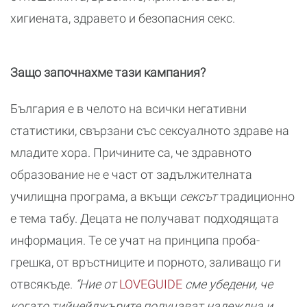
хигиената, здравето и безопасния секс.
Защо
започнахме
тази кампания?
България е в челото на всички негативни
статистики, свързани със сексуалното здраве на
младите хора. Причините са, че здравното
образование не е част от задължителната
училищна програма, а вкъщи
сексът
традиционно
е тема табу. Децата не получават подходящата
информация. Те се учат на принципа проба-
грешка, от връстниците и порното, заливащо ги
отвсякъде.
“Ние от
LOVEGUIDE
сме убедени, че
когато тийнейджърите получават надеждна и