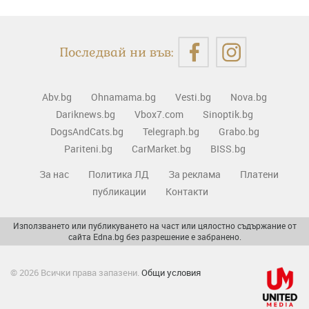
Последвай ни във:
Abv.bg
Ohnamama.bg
Vesti.bg
Nova.bg
Dariknews.bg
Vbox7.com
Sinoptik.bg
DogsAndCats.bg
Telegraph.bg
Grabo.bg
Pariteni.bg
CarMarket.bg
BISS.bg
За нас
Политика ЛД
За реклама
Платени
публикации
Контакти
Използването или публикуването на част или цялостно съдържание от
сайта Edna.bg без разрешение е забранено.
© 2026 Всички права запазени.
Общи условия