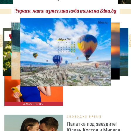
Украси, като изтеглиш нова тема на Edna.bg
Оферти
ЛЮБОПИТНО
ТЕСТ: Какво издава
телефонът ти за теб?
ЛЮБОПИТНО
СВОБОДНО ВРЕМЕ
Палатка под звездите!
Юлиан Костов и Мирела