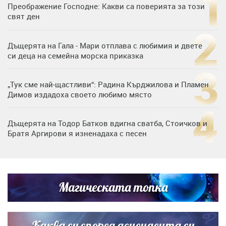
Преображение Господне: Какви са поверията за този
свят ден
Дъщерята на Гала - Мари отплава с любимия и двете
си деца на семейна морска приказка
„Тук сме най-щастливи“: Радина Кърджилова и Пламен
Димов издадоха своето любимо място
Дъщерята на Тодор Батков вдигна сватба, Стоичков и
Братя Аргирови я изненадаха с песен
Дневен хороскоп за 6 август, четвъртък
Магическата топка
Списъкът е ясен: Джей Ло и Риана във ВИП гостите на
сватбата на Роналдо
Каква си според асцендента си