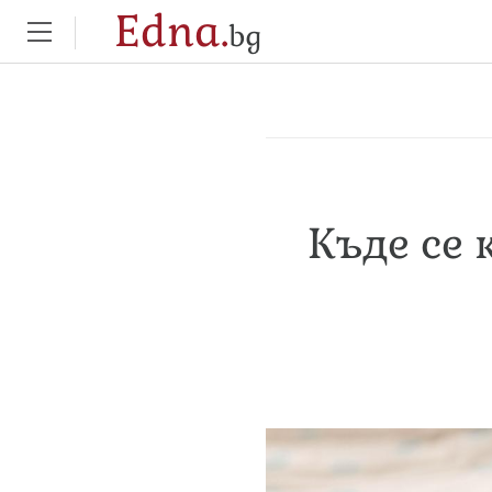
Edna.
bg
Къде се 