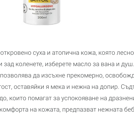
 откровено суха и атопична кожа, която лесно
и зад коленете, изберете масло за вана и ду
 позволява да изсъхне прекомерно, освобожд
тост, оставяйки я мека и нежна на допир. Съ
до, които помагат за успокояване на дразнен
комфорта на кожата, предпазват нежната бе