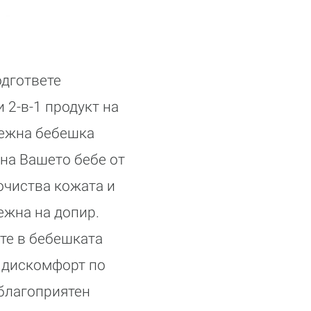
одгответе
 2-в-1 продукт на
нежна бебешка
 на Вашето бебе от
очиства кожата и
ежна на допир.
ите в бебешката
и дискомфорт по
 благоприятен