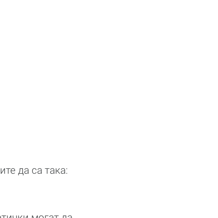
те да са така:
етички могат да