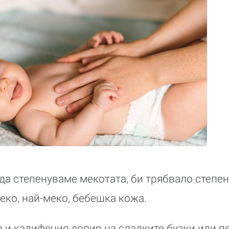
да степенуваме мекотата, би трябвало степени
еко, най-меко, бебешка кожа.
 и кадифения допир на сладките бузки или п