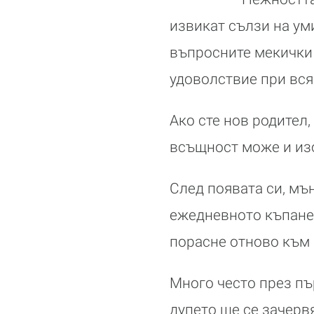
извикат сълзи на ум
въпросните мекички 
удоволствие при вся
Ако сте нов родител
всъщност може и изо
След появата си, мъ
ежедневното къпане. 
порасне отново към 
Много често през пъ
дупето ще се зачервя