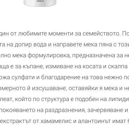
един от любимите моменти за семейството. П
а на допир вода и направете мека пяна с този
елно мека формулировка, предназначена за 
ща е за къпане, измиване на косата и скалпа
ржа сулфати и благодарение на това нежно п
мерното й изсушаване, оставяйки я мека и н
еат, който по структура е подобен на липид
покояването на раздразнения, зачервяване 
 екстрактът от хамамелис и алантоинът имат