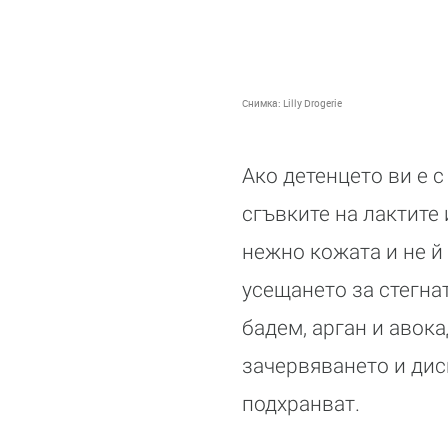
Снимка:
Lilly Drogerie
Ако детенцето ви е с
сгъвките на лактите 
нежно кожата и не й
усещането за стегна
бадем, арган и авока
зачервяването и дис
подхранват.