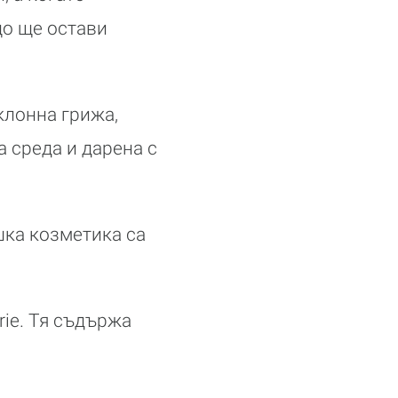
що ще остави
клонна грижа,
 среда и дарена с
шка козметика са
rie. Тя съдържа