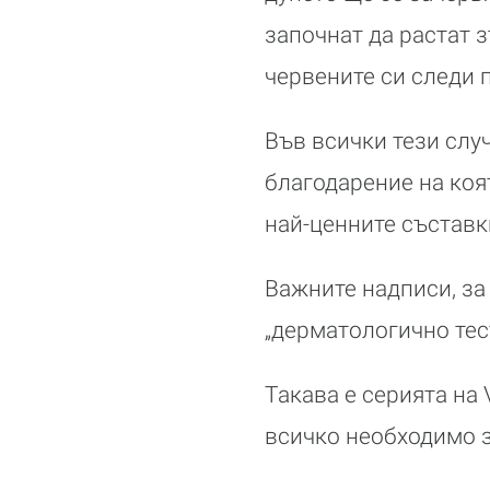
започнат да растат з
червените си следи п
Във всички тези слу
благодарение на коя
най-ценните съставк
Важните надписи, за
„дерматологично тест
Такава е серията на 
всичко необходимо з