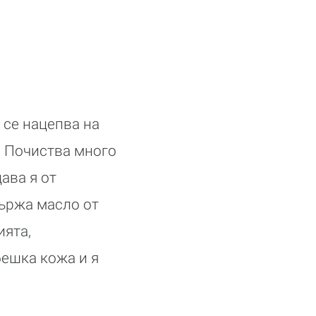
 се нацепва на
ш. Почиства много
ава я от
държа масло от
ията,
бешка кожа и я