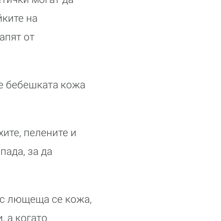
йките на
апят от
че бебешката кожа
ите, пелените и
пада, за да
 с лющеща се кожа,
, а когато