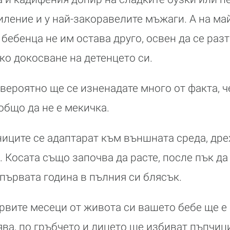
иление и у най-закоравелите мъжаги. А на ма
бебенца не им остава друго, освен да се разт
ко докосване на детенцето си.
, вероятно ще се изненадате много от факта, 
бщо да не е мекичка.
ниците се адаптарат към външната среда, дрех
Косата също започва да расте, после пък да 
първата година в пълния си блясък.
рвите месеци от живота си вашето бебе ще е
ва, по гръбчето и лицето ще избиват пъпчици