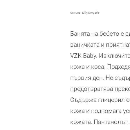
Снимка:
Lilly Drogerie
Банята на бебето е 
ваничката и приятнат
VZK Baby. Изключит
кожа и коса. Подходя
първия ден. Не съдъ
предотвратява преко
Съдържа глицерил ол
кожа и подпомага ус
кожата. Пантенолът,