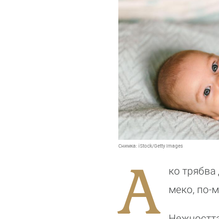
Снимка:
iStock/Getty Images
А
ко трябва 
меко, по-м
Нежността