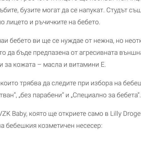
ъбите, бузите могат да се напукат. Студът съ
о лицето и ръчичките на бебето.
чаи бебето ви ще се нуждае от нежна, но неот
то да бъде предпазена от агресивната външна
и за кожата – масла и витамини Е.
 които трябва да следите при избора на бебе
ван“, „без парабени“ и „Специално за бебета“.
VZK Baby, която ще откриете само в Lilly Droge
а бебешкия козметичен несесер: