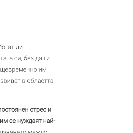
огат ли
ата си, без да ги
същевременно им
азвиват в областта,
постоянен стрес и
им се нуждаят най-
бщуването между