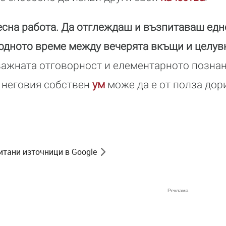
лесна работа. Да отглеждаш и възпитаваш едн
одното време между вечерята вкъщи и целувк
важната отговорност и елементарното познан
 неговия собствен
ум
може да е от полза дори
итани източници в Google