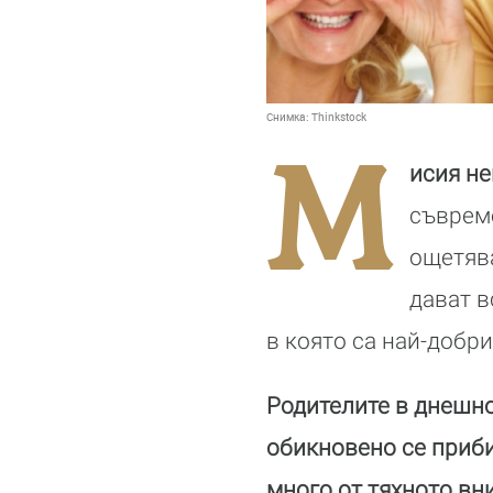
Снимка:
Thinkstock
М
исия н
съвреме
ощетява
дават в
в която са най-добри
Родителите в днешно
обикновено се приби
много от тяхното вн