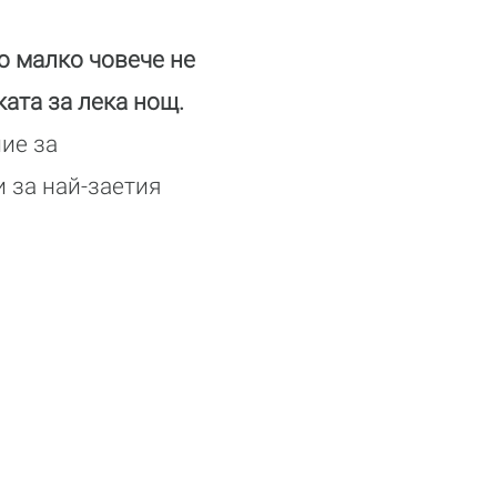
о малко човече не
ата за лека нощ.
ие за
 за най-заетия