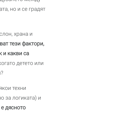
та, но и се градят
слон, храна и
ват тези фактори,
 и какви са
когато детето или
и?
якои техни
о за логиката) и
 е дясното