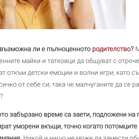
евъзможна ли е пълноценното
родителство
?
М
нните майки и татковци да общуват с отрочет
т откъм детски емоции и волни игри, като 
сичко от себе си, така че малчуганите да се р
?
то забързано време са заети, подложени на 
рат уморени вкъщи, точно когато потомците 
имание.
Никой и нищо не може да замести о