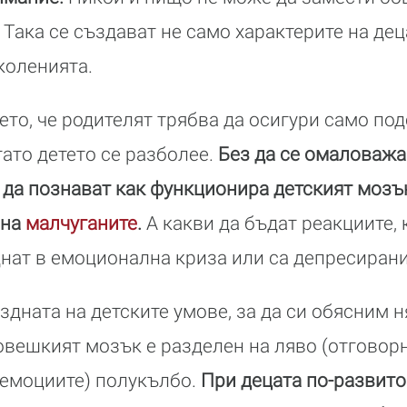
 Така се създават не само характерите на деца
коленията.
то, че родителят трябва да осигури само под
гато детето се разболее.
Без да се омаловажа
 да познават как функционира детският мозък
 на
малчуганите
.
А какви да бъдат реакциите, 
нат в емоционална криза или са депресиран
здната на детските умове, за да си обясним н
човешкият мозък е разделен на ляво (отговорн
 емоциите) полукълбо.
При децата по-развито