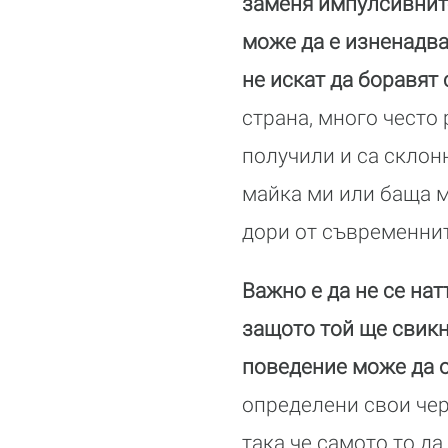
заменя импулсивните
може да е изненадва
не искат да боравят
страна, много често
получили и са склон
майка ми или баща ми
дори от съвременнит
Важно е да не се на
защото той ще свикне
поведение може да о
определени свои чер
така че самото то да