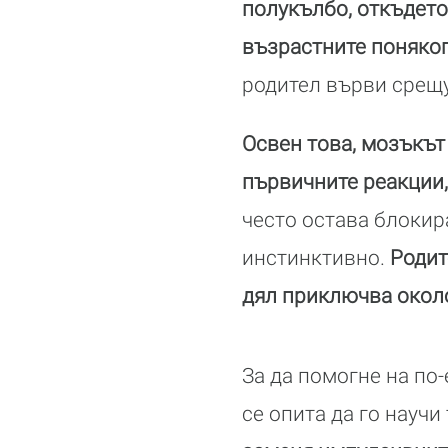
полукълбо, откъдето
възрастните поняког
родител върви срещу
Освен това, мозъкът 
първичните реакции,
често остава блокир
инстинктивно.
Родит
дял приключва около 
За да помогне на по
се опита да го научи