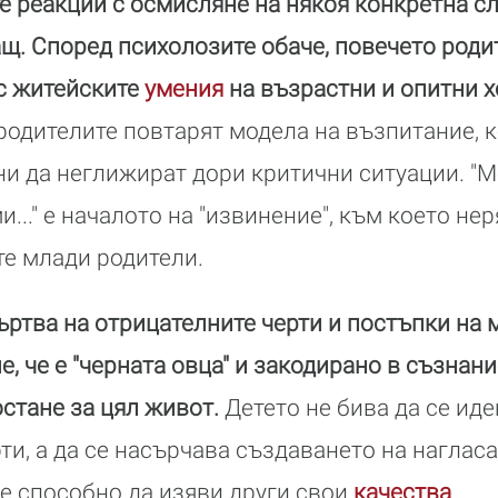
 реакции с осмисляне на някоя конкретна сл
щ. Според психолозите обаче, повечето роди
 с житейските
умения
на възрастни и опитни х
 родителите повтарят модела на възпитание, к
ни да неглижират дори критични ситуации. "
..." е началото на "извинение", към което не
е млади родители.
търтва на отрицателните черти и постъпки на 
, че е "черната овца" и закодирано в съзнани
стане за цял живот.
Детето не бива да се ид
ти, а да се насърчава създаването на нагласа
 е способно да изяви други свои
качества
.