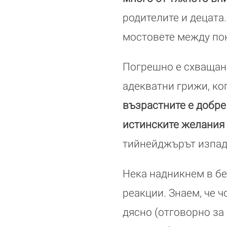
родителите и децата.
мостовете между по
Погрешно е схващане
адекватни грижи, ко
възрастните е добре
истинските желания
тийнейджърът изпад
Нека надникнем в бе
реакции. Знаем, че 
дясно (отговорно за