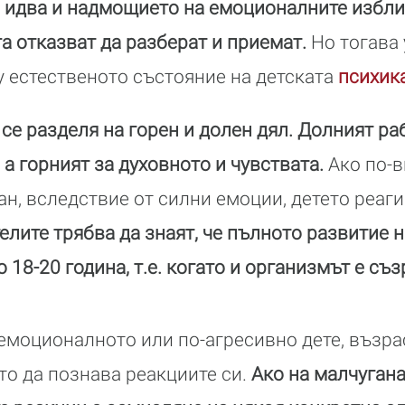
 идва и надмощието на емоционалните избли
а отказват да разберат и приемат.
Но тогава
 естественото състояние на детската
психик
се разделя на горен и долен дял. Долният ра
 а горният за духовното и чувствата.
Ако по-
ан, вследствие от силни емоции, детето реаг
елите трябва да знаят, че пълното развитие 
18-20 година, т.е. когато и организмът е съз
-емоционалното или по-агресивно дете, възра
 то да познава реакциите си.
Ако на малчугана