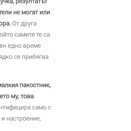
учка, резултатът
тели не могат или
ора.
От друга
ойто самите те са
Мен едно време
рядко се прибягва
малкия пакостник,
ето му, това
ентифицира само с
 и настроение,