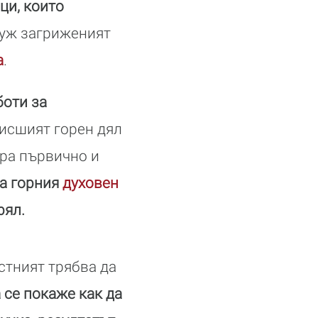
ци, които
 уж загриженият
а
.
боти за
висшият горен дял
ира първично и
на горния
духовен
рял.
стният трябва да
 се покаже как да