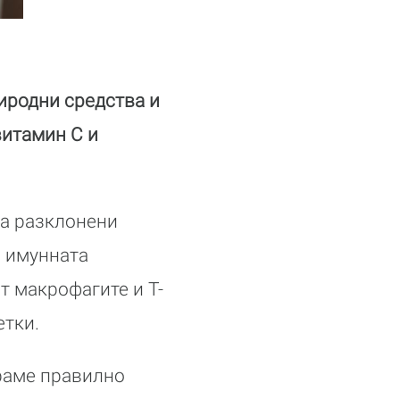
иродни средства и
витамин С и
са разклонени
а имунната
т макрофагите и Т-
етки.
ираме правилно