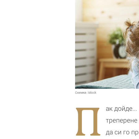
Снимка:
Istock
П
ак дойде..
треперене 
да си го п