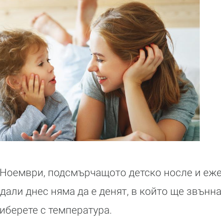
. Ноември, подсмърчащото детско носле и еж
дали днес няма да е денят, в който ще звъннат
риберете с температура.