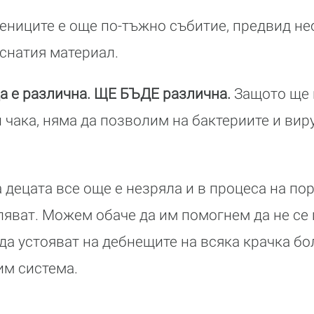
ениците е още по-тъжно събитие, предвид не
уснатия материал.
а е различна. ЩЕ БЪДЕ различна.
Защото ще 
 чака, няма да позволим на бактериите и вир
 децата все още е незряла и в процеса на по
яват. Можем обаче да им помогнем да не се 
 да устояват на дебнещите на всяка крачка бо
им система.