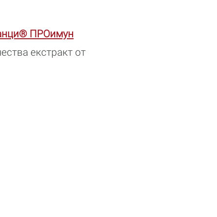
анци® ПРОимун
ества екстракт от