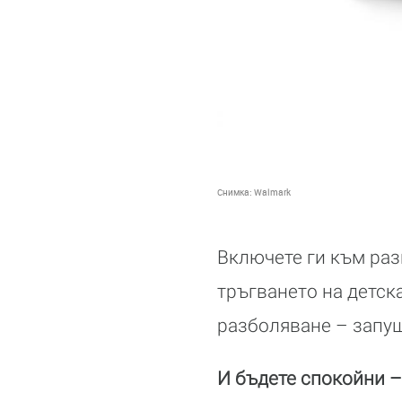
Снимка:
Walmark
Включете ги към раз
тръгването на детск
разболяване – запуш
И бъдете спокойни –