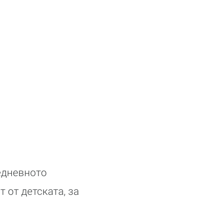
едневното
 от детската, за