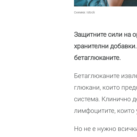
Снимка:
Istock
Защитните сили на о
хранителни добавки.
бетаглюканите.
Бетаглюканите извле
глюкани, които пре
система. Клинично до
лимфоцитите, които
Но не е нужно всичк