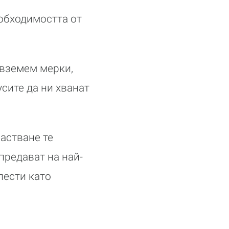
обходимостта от
вземем мерки,
усите да ни хванат
растване те
предават на най-
лести като