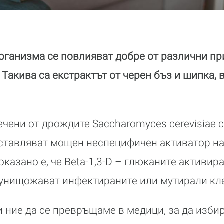
рганизма се повлияват добре от различни пр
 Такива са екстрактът от черен бъз и шипка, 
чени от дрождите Saccharomyces cerevisiae 
дставляват мощен неспецифичен активатор н
казано е, че Beta-1,3-D – глюканите активира
 унищожават инфектираните или мутирали кл
и ние да се превръщаме в медици, за да изб