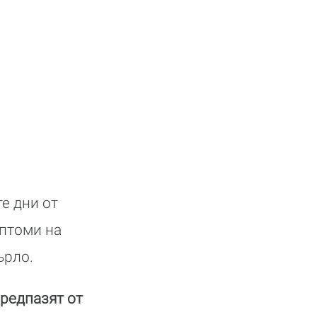
е дни от
мптоми на
ърло.
предпазят от