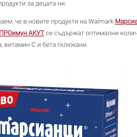
родукти за децата ни.
наем, че в новите продукти на Walmark
Марси
ПРОимун АКУТ
се съдържат оптимални колич
а, витамин С и бета гклюкани.