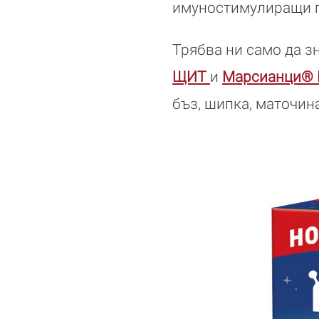
имуностимулиращи п
Трябва ни само да з
ЩИТ
и
Марсианци® 
бъз, шипка, маточин