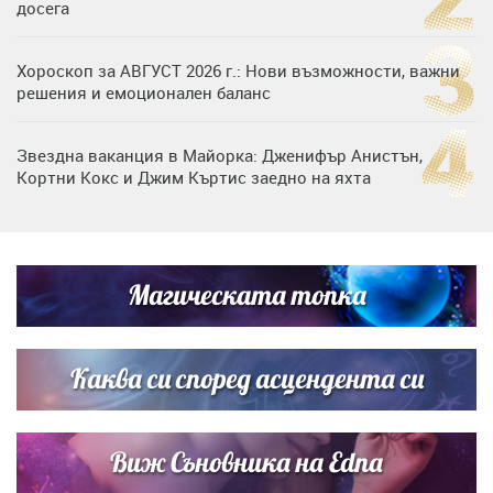
досега
Хороскоп за АВГУСТ 2026 г.: Нови възможности, важни
решения и емоционален баланс
Звездна ваканция в Майорка: Дженифър Анистън,
Кортни Кокс и Джим Къртис заедно на яхта
Дъщерята на Тодор Батков вдигна сватба, Стоичков и
Братя Аргирови я изненадаха с песен
Магическата топка
Списъкът е ясен: Джей Ло и Риана във ВИП гостите на
сватбата на Роналдо
Каква си според асцендента си
Виж Съновника на Edna