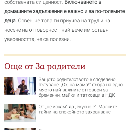
собствената си ценност.
Включването в
домашните задължения е важно и за по-големите
деца.
Освен, че това ги приучва на труд и на
носене на отговорност, най-вече им оставя
увереността, че са полезни.
Още от За родители
Защото родителството е споделено
пътуване: „Ох, на мама!“ събра на едно
място най-важните отговори за
бременни, майки и татковци в НДК
От „не искам“ до „вкусно е“: Малките
тайни на спокойното захранване