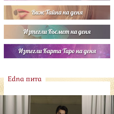
Виж Тайна на деня
Изтегли Късмет на деня
Изтегли Карта Таро на деня
Edna пита