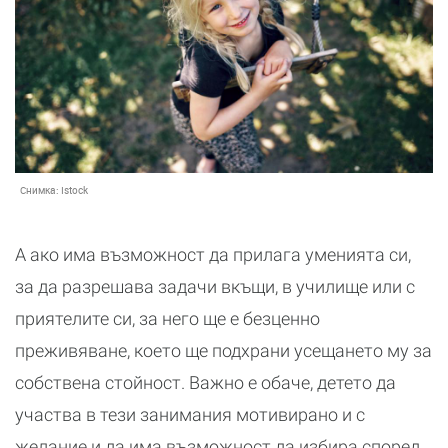
Снимка:
Istock
А ако има възможност да прилага уменията си,
за да разрешава задачи вкъщи, в училище или с
приятелите си, за него ще е безценно
преживяване, което ще подхрани усещането му за
собствена стойност. Важно е обаче, детето да
участва в тези занимания мотивирано и с
желание и да има възможност да избира според