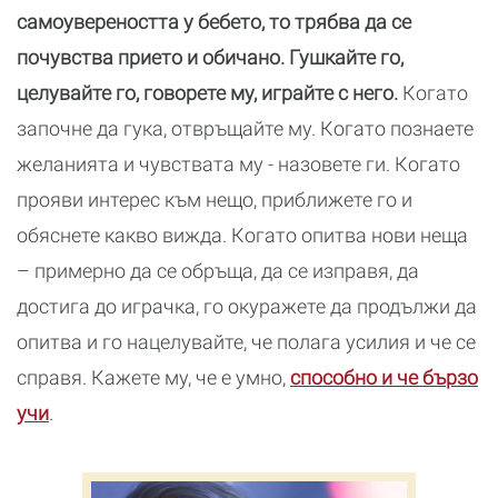
самоувереността у бебето, то трябва да се
почувства прието и обичано. Гушкайте го,
целувайте го, говорете му, играйте с него.
Когато
започне да гука, отвръщайте му. Когато познаете
желанията и чувствата му - назовете ги. Когато
прояви интерес към нещо, приближете го и
обяснете какво вижда. Когато опитва нови неща
– примерно да се обръща, да се изправя, да
достига до играчка, го окуражете да продължи да
опитва и го нацелувайте, че полага усилия и че се
справя. Кажете му, че е умно,
способно и че бързо
учи
.