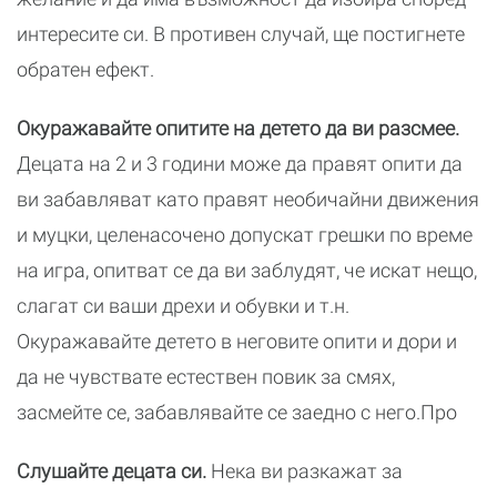
интересите си. В противен случай, ще постигнете
обратен ефект.
Окуражавайте опитите на детето да ви разсмее.
Децата на 2 и 3 години може да правят опити да
ви забавляват като правят необичайни движения
и муцки, целенасочено допускат грешки по време
на игра, опитват се да ви заблудят, че искат нещо,
слагат си ваши дрехи и обувки и т.н.
Окуражавайте детето в неговите опити и дори и
да не чувствате естествен повик за смях,
засмейте се, забавлявайте се заедно с него.Про
Слушайте децата си.
Нека ви разкажат за