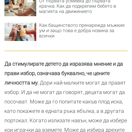
От първата усмивка до първата
крачка: Как да подкрепим бебето в
магията на движението
Как бащинството пренарежда мъжкия
ум и защо това е добра новина за
всички
Да стимулирате детето да изразява мнение и да
прави избор, означава буквално, че цените
личността му.
Дори най-малките могат да правят
избор. И да не могат да говорят, децата могат да
посочват. Може да го попитате какъв плод иска,
като покажете в едната ръка ябълка, а в другата
портокал. Когато излизате навън, може да избере
кои играчки да вземете. Може да избира дрехите