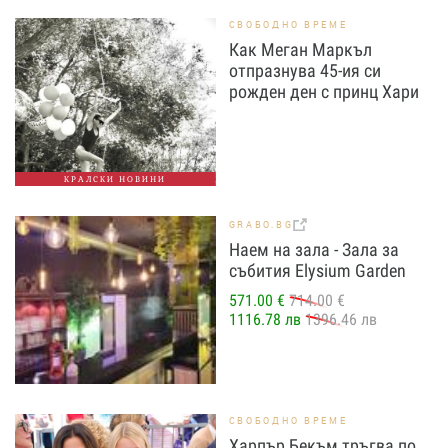
СВОБОДНО ВРЕМЕ
Как Меган Маркъл
отпразнува 45-ия си
рожден ден с принц Хари
КРАЛСКИ НОВИНИ
GRABO.BG
Наем на зала - Зала за
събития Elysium Garden
571.00 €
714.00 €
1116.78 лв
1396.46 лв
СВОБОДНО ВРЕМЕ
Харпър Бекъм тръгва по