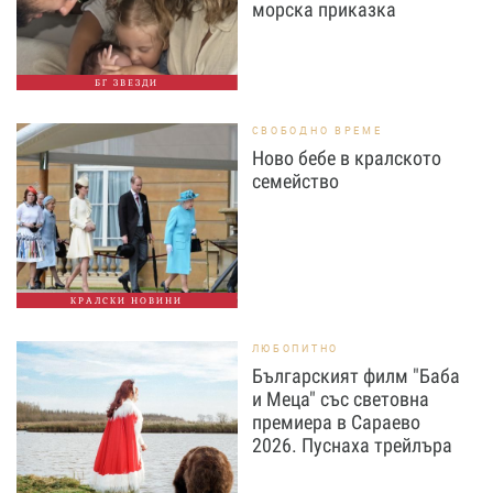
морска приказка
БГ ЗВЕЗДИ
СВОБОДНО ВРЕМЕ
Ново бебе в кралското
семейство
КРАЛСКИ НОВИНИ
ЛЮБОПИТНО
Българският филм "Баба
и Меца" със световна
премиера в Сараево
2026. Пуснаха трейлъра