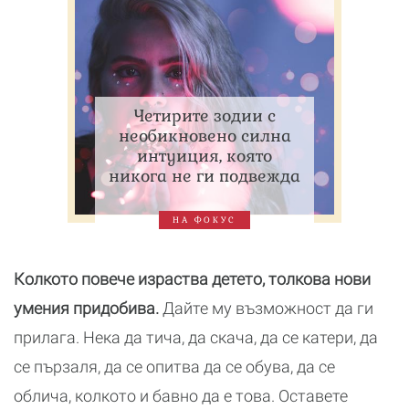
Четирите зодии с
необикновено силна
интуиция, която
никога не ги подвежда
НА ФОКУС
Колкото повече израства детето, толкова нови
умения придобива.
Дайте му възможност да ги
прилага. Нека да тича, да скача, да се катери, да
се пързаля, да се опитва да се обува, да се
облича, колкото и бавно да е това. Оставете