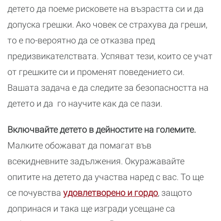
детето да поеме рисковете на възрастта си и да
допуска грешки. Ако човек се страхува да греши,
то е по-вероятно да се отказва пред
предизвикателствата. Успяват тези, които се учат
от грешките си и променят поведението си.
Вашата задача е да следите за безопасността на
детето и да го научите как да се пази.
Включвайте детето в дейностите на големите.
Малките обожават да помагат във
всекидневните задължения. Окуражавайте
опитите на детето да участва наред с вас. То ще
се почувства
удовлетворено и гордо
, защото
допринася и така ще изгради усещане са