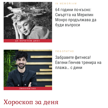
IN MEMORIAM
64 години по-късно:
Смъртта на Мерилин
Монро продължава да
буди въпроси
ДА ПОЧЕТЕМ ДНЕС
ЛЮБОПИТНО
Забравете фитнеса!
Евгени Генчев тренира на
плажа… с дини
ЛЮБОПИТНО
Хороскоп за деня