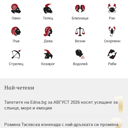
Овен
Телец
Близнаци
Рак
Лъв
Дева
Везни
Скорпион
Стрелец
Козирог
Водолей
Риби
Най-четени
Тапетите на Edna.bg за АВГУСТ 2026 носят усещане за
слънце, море и емоции
Ромина Тасевска изненада с най-дръзката си промяна