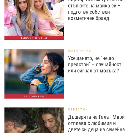
стъпките на майка си –
подготвя собствен
козметичен бранд
БЛЯСЪК И СТИЛ
ЛЮБОПИТНО
Усещането, че “нещо
предстои” – случайност
или сигнал от мозъка?
ЛЮБОПИТНО
ИЗВЕСТНИ
Дъщерята на Гала - Мари
отплава с любимия и
двете си деца на семейна