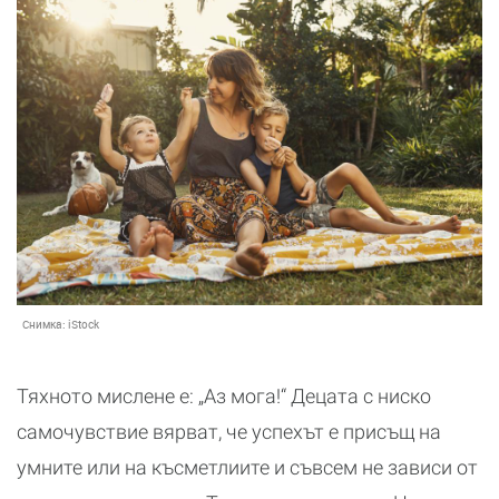
Снимка:
iStock
Тяхното мислене е: „Аз мога!“ Децата с ниско
самочувствие вярват, че успехът е присъщ на
умните или на късметлиите и съвсем не зависи от