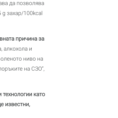
ава да позволява
5 g захар/100kcal
вната причина за
, алкохола и
воленото ниво на
поръките на СЗО“,
 технологии като
е известни,