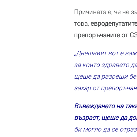
Причината е, че не 
това,
евродепутатите
препоръчаните от С
„Днешният вот е важ
за които здравето д
щеше да разреши бе
захар от препоръчан
Въвеждането на таки
възраст, щеше да до
би могло да се отра