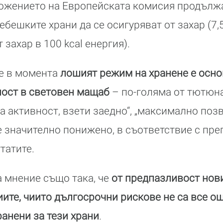
ложението на Европейската комисия продълж
ебешките храни да се осигуряват от захар (7,
т захар в 100 kcal енергия).
че в момента
лошият режим на хранене е осно
ност в световен мащаб
– по-голяма от тютюна
а активност, взети заедно“, „максимално поз
е значително понижено, в съответствие с пре
татите.
а мнение също така, че
от предпазливост нови
ите, чиито дългосрочни рискове не са все ощ
ранени за тези храни
.