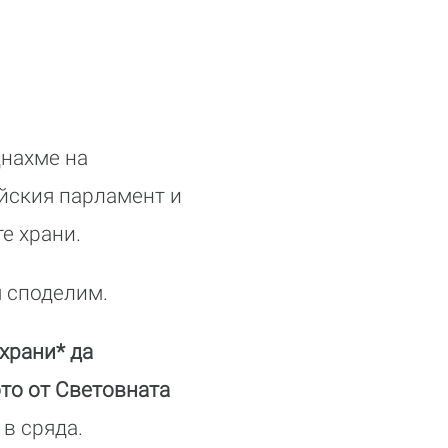
днахме на
йския парламент и
те храни.
я споделим.
храни* да
то от Световната
в сряда.