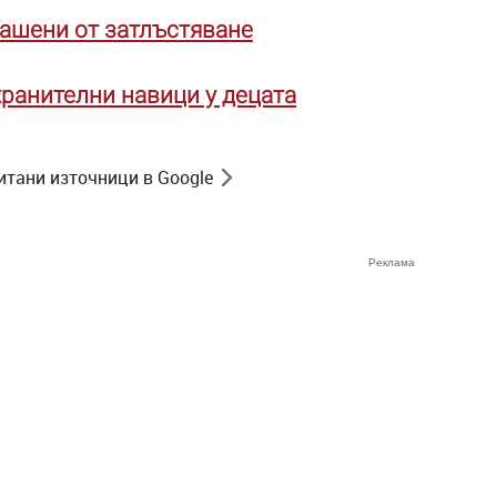
рашени от затлъстяване
ранителни навици у децата
итани източници в Google