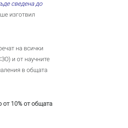
бъде сведена до
еше изготвил
речат на всички
ЗО) и от научните
маления в общата
о от 10% от общата