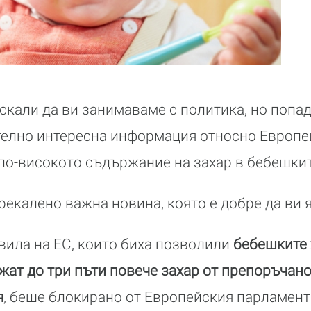
искали да ви занимаваме с политика, но попа
елно интересна информация относно Европе
 по-високото съдържание на захар в бебешки
рекалено важна новина, която е добре да ви 
ила на ЕС, които биха позволили
бебешките 
ат до три пъти повече захар от препоръчано
я
, беше блокирано от Европейския парламент 