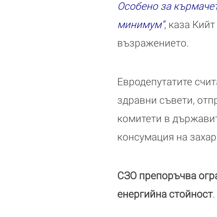
Особено за кърмачет
минимум“
, каза Кий
възражението.
Евродепутатите счит
здравни съвети, отп
комитети в държавит
консумация на захар..
СЗО препоръчва огра
енергийна стойност
.