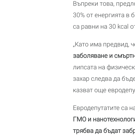
Въпреки това, пред
30% от енергията в б
са равни на 30 kcal о
„Като има предвид, 
заболяване и смърт
липсата на физическ
захар следва да бъд
казват още евродепу
Евродепутатите са н
ГМО и нанотехнологи
трябва да бъдат заб