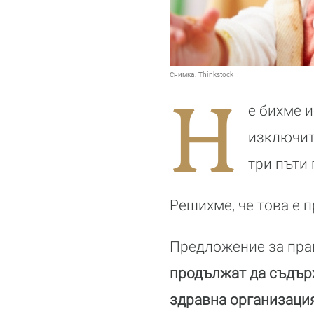
Снимка:
Thinkstock
Н
е бихме 
изключит
три пъти
Решихме, че това е п
Предложение за прав
продължат да съдърж
здравна организаци