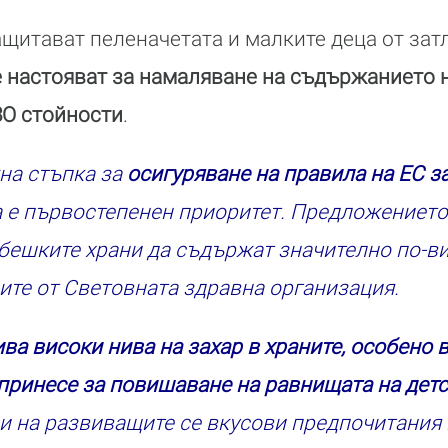
защитават пеленачетата и малките деца от за
 настояват за намаляване на съдържанието н
ЗО стойности
.
на стъпка за
осигуряване на правила на ЕС з
а е първостепенен приоритет. Предложениет
бешките храни да съдържат значително по-ви
ите от Световната здравна организация.
ва високи нива на захар в храните, особено 
принесе за повишаване на равнищата на дет
зи на развиващите се вкусови предпочитания 