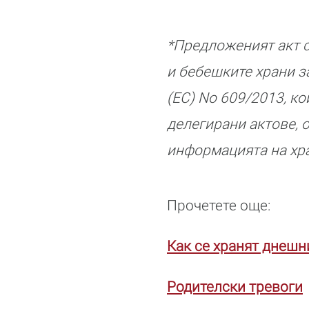
*Предложеният акт с
и бебешките храни з
(ЕС) No 609/2013, к
делегирани актове,
информацията на хра
Прочетете още:
Как се хранят днешн
Родителски тревоги