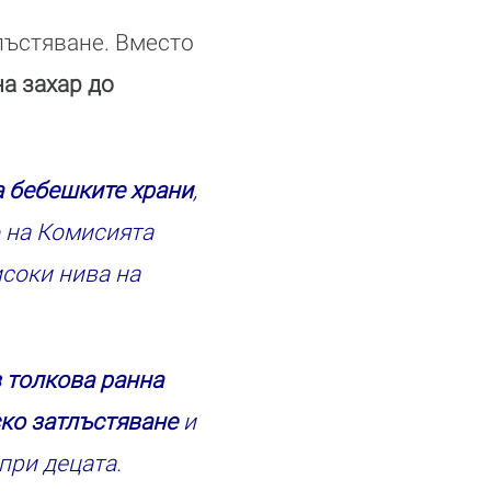
тлъстяване. Вместо
а захар до
а бебешките храни
,
о на Комисията
соки нива на
в толкова ранна
ско затлъстяване
и
при децата.