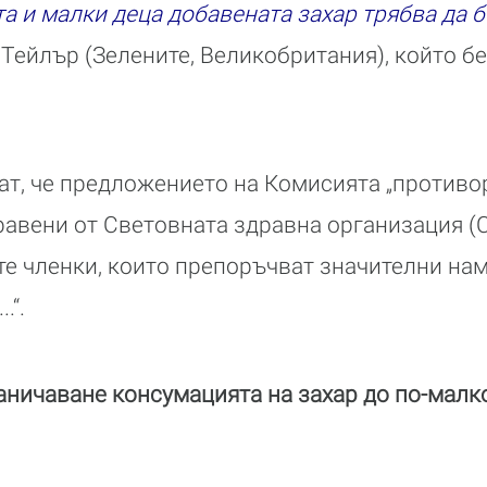
а и малки деца добавената захар трябва да 
т Тейлър (Зелените, Великобритания), който б
ат, че предложението на Комисията „противо
равени от Световната здравна организация (С
е членки, които препоръчват значителни на
.“.
ничаване консумацията на захар до по-малк