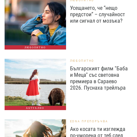
ЛЮБОПИТНО
Усещането, че “нещо
предстои” – случайност
или сигнал от мозъка?
ЛЮБОПИТНО
ЛЮБОПИТНО
Българският филм "Баба
и Меца" със световна
премиера в Сараево
2026. Пуснаха трейлъра
АКТУАЛНО
EDNA ПРЕПОРЪЧВА
Ако косата ти изглежда
по-уморена от теб след