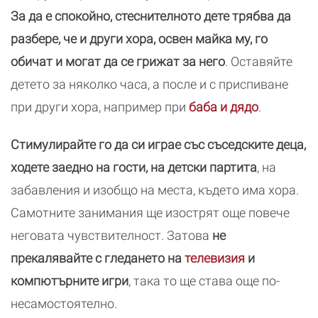
За да е спокойно, стеснителното дете трябва да
разбере, че и други хора, освен майка му, го
обичат и могат да се грижат за него
. Оставяйте
детето за няколко часа, а после и с приспиване
при други хора, например при
баба и дядо
.
Стимулирайте го да си играе със съседските деца,
ходете заедно на гости, на детски партита
, на
забавления и изобщо на места, където има хора.
Самотните занимания ще изострят още повече
неговата чувствителност. Затова
не
прекалявайте с гледането на
телевизия
и
компютърните игри
, така то ще става още по-
несамостоятелно.