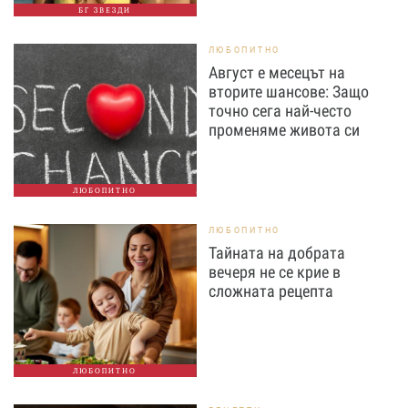
БГ ЗВЕЗДИ
ЛЮБОПИТНО
Август е месецът на
вторите шансове: Защо
точно сега най-често
променяме живота си
ЛЮБОПИТНО
ЛЮБОПИТНО
Тайната на добрата
вечеря не се крие в
сложната рецепта
ЛЮБОПИТНО