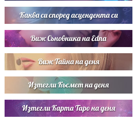
Кортни Кокс и Джим Къртис заедно на яхта
Каква си според асцендента си
Виж Съновника на Edna
Виж Тайна на деня
Изтегли Късмет на деня
Изтегли Карта Таро на деня