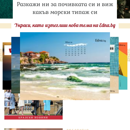
Разкажи ни за почивката си и виж
какъв морски типаж си
Украси, като изтеглиш нова тема на Edna.bg
Оферти
СВОБОДНО ВРЕМЕ
Ново бебе в кралското
семейство
КРАЛСКИ НОВИНИ