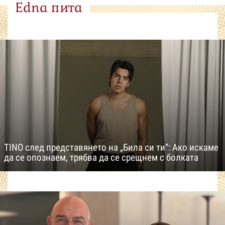
Edna пита
TINO след представянето на „Била си ти“: Ако искаме
да се опознаем, трябва да се срещнем с болката