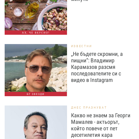
АХ, ЧЕ ВКУСНО!
ИЗВЕСТНИ
„Не бъдете скромни, а
пищни“: Владимир
Карамазов разсмя
последователите си с
видео в Instagram
БГ ЗВЕЗДИ
ДНЕС ПРАЗНУВАТ
Какво не знаем за Георги
Мамалев - актьорът,
който повече от пет
десетилетия кара