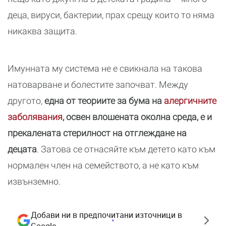
деца, вируси, бактерии, прах срещу които то няма
никаква защита.
Имунната му система не е свикнала на такова
натоварване и болестите започват. Между
другото,
една от теориите за бума на
алергичните
заболявания
, освен влошената околна среда, е и
прекалената стерилност на отглеждане на
децата
. Затова се отнасяйте към детето като към
нормален член на семейството, а не като към
извънземно.
Добави ни в предпочитани източници в