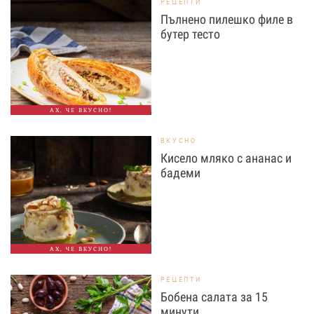
РЕЦЕПТИ
Пълнено пилешко филе в
бутер тесто
АХ, ЧЕ ВКУСНО!
ВКУСНО
Кисело мляко с ананас и
бадеми
АХ, ЧЕ ВКУСНО!
РЕЦЕПТИ
Бобена салата за 15
минути