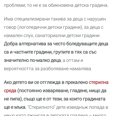
проблеми, то не е за обикновена детска градина.
Има специализирани такива за деца с нарушен
говор (логопедични детски градини), за деца с
намален слух, санаториални детски градини.
Добра алтернатива за често боледуващите деца
са и частните градини, групите в тях са със
значително по-малко деца
, а оттам и
вероятността за разболяване намалява.
Ако детето ви се отглежда в прекалено
стерилна
среда
(постоянно изваряване, гладене, нищо да
не пипа), също ще е от тези, за които градината
ще е мъка.
"Стерилното" дете изведнъж попада в
нещо като джунгла в детската градина – много