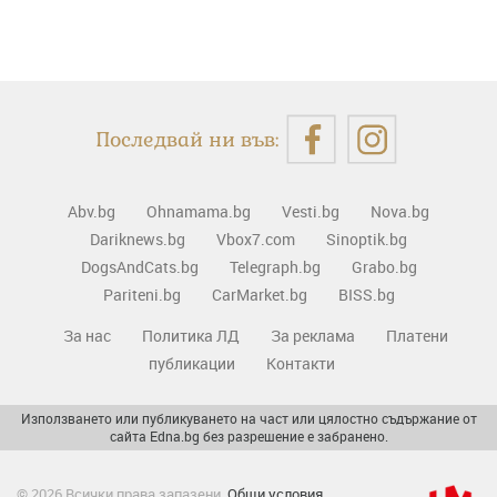
Последвай ни във:
Abv.bg
Ohnamama.bg
Vesti.bg
Nova.bg
Dariknews.bg
Vbox7.com
Sinoptik.bg
DogsAndCats.bg
Telegraph.bg
Grabo.bg
Pariteni.bg
CarMarket.bg
BISS.bg
За нас
Политика ЛД
За реклама
Платени
публикации
Контакти
Използването или публикуването на част или цялостно съдържание от
сайта Edna.bg без разрешение е забранено.
© 2026 Всички права запазени.
Общи условия