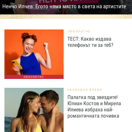
Ненчо Илчев: Егото няма място в света на артистите
ЛЮБОПИТНО
ТЕСТ: Какво издава
телефонът ти за теб?
ЛЮБОПИТНО
СВОБОДНО ВРЕМЕ
Палатка под звездите!
Юлиан Костов и Мирела
Илиева избраха най-
романтичната почивка