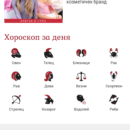
козметичен бранд
БЛЯСЪК И СТИЛ
Хороскоп за деня
Овен
Телец
Близнаци
Рак
Лъв
Дева
Везни
Скорпион
Стрелец
Козирог
Водолей
Риби