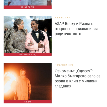
БГ ЗВЕЗДИ
ИЗВЕСТНИ
A$AP Rocky и Риана с
откровено признание за
родителството
ОТ ХОЛИВУД
ЛЮБОПИТНО
Феноменът „Одисея“:
Малко българско село се
озова в клип с милиони
гледания
КИНО