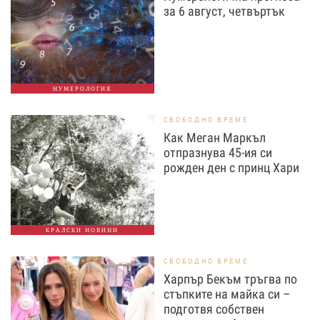
за 6 август, четвъртък
НУМЕРОЛОГИЯ
СВОБОДНО ВРЕМЕ
Как Меган Маркъл
отпразнува 45-ия си
рожден ден с принц Хари
КРАЛСКИ НОВИНИ
СВОБОДНО ВРЕМЕ
Харпър Бекъм тръгва по
стъпките на майка си –
подготвя собствен