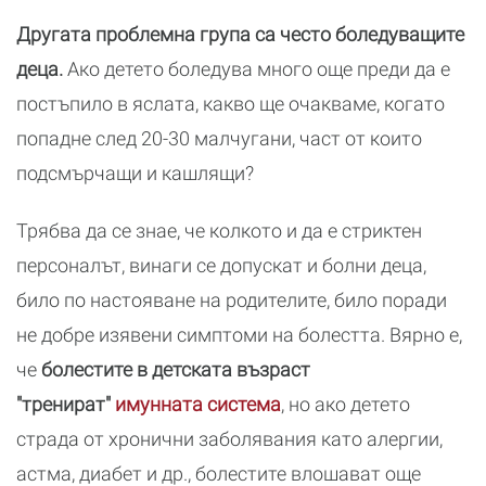
Другата проблемна група са често боледуващите
деца.
Ако детето боледува много още преди да е
постъпило в яслата, какво ще очакваме, когато
попадне след 20-30 малчугани, част от които
подсмърчащи и кашлящи?
Трябва да се знае, че колкото и да е стриктен
персоналът, винаги се допускат и болни деца,
било по настояване на родителите, било поради
не добре изявени симптоми на болестта. Вярно е,
че
болестите в детската възраст
"тренират"
имунната система
, но ако детето
страда от хронични заболявания като алергии,
астма, диабет и др., болестите влошават още