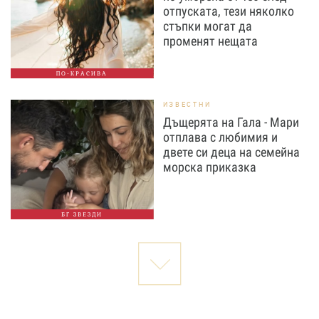
отпуската, тези няколко
стъпки могат да
променят нещата
ПО-КРАСИВА
ИЗВЕСТНИ
Дъщерята на Гала - Мари
отплава с любимия и
двете си деца на семейна
морска приказка
БГ ЗВЕЗДИ