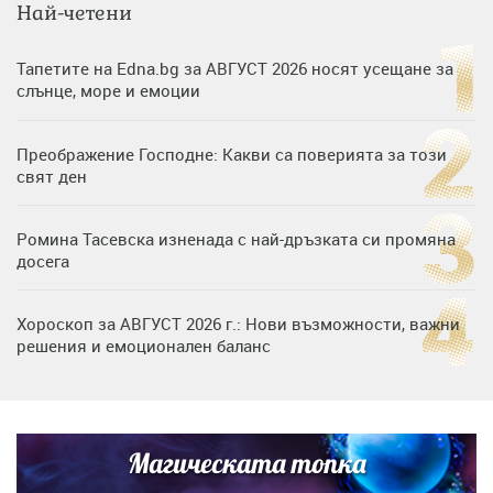
Най-четени
Тапетите на Edna.bg за АВГУСТ 2026 носят усещане за
слънце, море и емоции
Преображение Господне: Какви са поверията за този
свят ден
Ромина Тасевска изненада с най-дръзката си промяна
досега
Хороскоп за АВГУСТ 2026 г.: Нови възможности, важни
решения и емоционален баланс
Дъщерята на Гала - Мари отплава с любимия и двете
си деца на семейна морска приказка
Магическата топка
Звездна ваканция в Майорка: Дженифър Анистън,