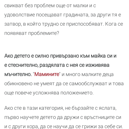
свикват без проблем още от малки и с
удоволствие посещават градината, за други тя е
затвор, в който трудно се приспособяват. Кога се
появяват проблемите?
Ако детето е силно привързано към майка си и
е стеснително, раздялата с нея се изживява
мъчително.
"
Мамините
" и много малките деца
обикновено не умеят да се самообслужват и това
още повече усложнява положението.
Ако сте в тази категория, не бързайте с яслата,
първо научете детето да дружи с връстниците си
и с други хора, да се научи да се грижи за себе си.