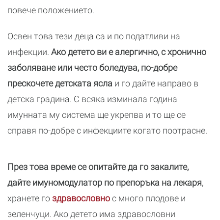
повече положението.
Освен това тези деца са и по податливи на
инфекции.
Ако детето ви е алергично, с хронично
заболяване или често боледува, по-добре
прескочете детската ясла
и го дайте направо в
детска градина. С всяка изминала година
имунната му система ще укрепва и то ще се
справя по-добре с инфекциите когато поотрасне.
През това време се опитайте да го закалите,
дайте имуномодулатор по препоръка на лекаря
,
хранете го
здравословно
с много плодове и
зеленчуци. Ако детето има здравословни