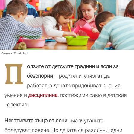
Снимка:
Thinkstock
П
олзите от детските градини и ясли за
безспорни
– родителите могат да
работят, а децата придобиват знания,
умения и
дисциплина
, постижими само в детския
колектив.
Негативите също са ясни
- малчуганите
боледуват повече. Но децата са различни, едни