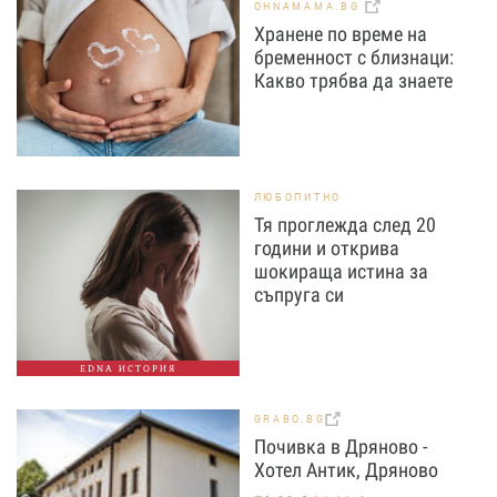
OHNAMAMA.BG
Хранене по време на
бременност с близнаци:
Какво трябва да знаете
ЛЮБОПИТНО
Тя проглежда след 20
години и открива
шокираща истина за
съпруга си
EDNA ИСТОРИЯ
GRABO.BG
Почивка в Дряново -
Хотел Антик, Дряново