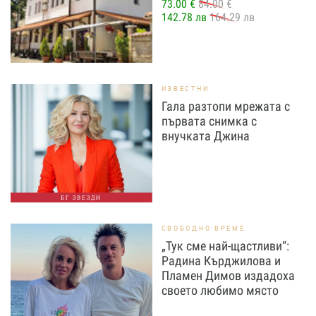
73.00 €
84.00 €
142.78 лв
164.29 лв
ИЗВЕСТНИ
Гала разтопи мрежата с
първата снимка с
внучката Джина
БГ ЗВЕЗДИ
СВОБОДНО ВРЕМЕ
„Тук сме най-щастливи“:
Радина Кърджилова и
Пламен Димов издадоха
своето любимо място