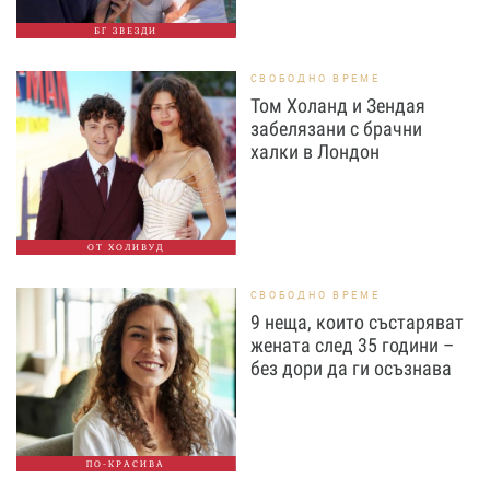
БГ ЗВЕЗДИ
СВОБОДНО ВРЕМЕ
Том Холанд и Зендая
забелязани с брачни
халки в Лондон
ОТ ХОЛИВУД
СВОБОДНО ВРЕМЕ
9 неща, които състаряват
жената след 35 години –
без дори да ги осъзнава
ПО-КРАСИВА