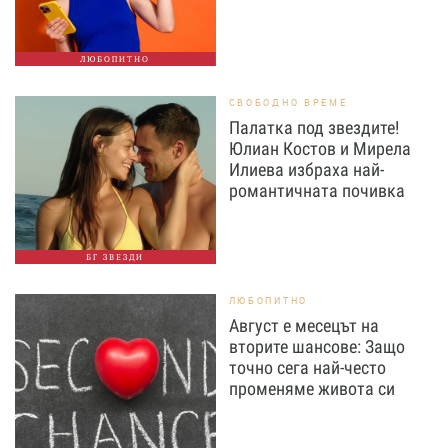
ЛЮБОПИТНО
СВОБОДНО ВРЕМЕ
Палатка под звездите!
Юлиан Костов и Мирела
Илиева избраха най-
романтичната почивка
БГ ЗВЕЗДИ
ЛЮБОПИТНО
Август е месецът на
вторите шансове: Защо
точно сега най-често
променяме живота си