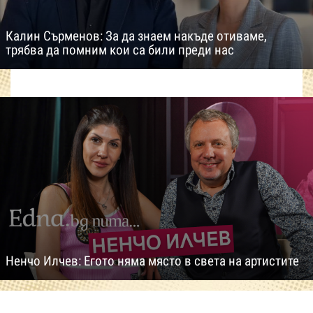
Калин Сърменов: За да знаем накъде отиваме,
трябва да помним кои са били преди нас
Ненчо Илчев: Егото няма място в света на артистите