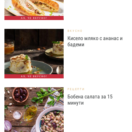
АХ, ЧЕ ВКУСНО!
ВКУСНО
Кисело мляко с ананас и
бадеми
АХ, ЧЕ ВКУСНО!
РЕЦЕПТИ
Бобена салата за 15
минути