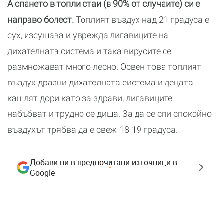
А спането в топли стаи (в 90% от случаите) си е
направо болест.
Топлият въздух над 21 градуса е
сух, изсушава и уврежда лигавиците на
дихателната система и така вирусите се
размножават много лесно. Освен това топлият
въздух дразни дихателната система и децата
кашлят дори като за здрави, лигавиците
набъбват и трудно се диша. За да се спи спокойно
въздухът трябва да е свеж-18-19 градуса.
Добави ни в предпочитани източници в
Google