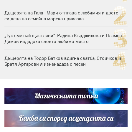
Дъщерята на Гала - Мари отплава с любимия и двете
си деца на семейна морска приказка
„Тук сме най-щастливи“: Радина Кърджилова и Пламен
Димов издадоха своето любимо място
Дъщерята на Тодор Батков вдигна сватба, Стоичков и
Братя Аргирови я изненадаха с песен
Дневен хороскоп за 6 август, четвъртък
Магическата топка
Списъкът е ясен: Джей Ло и Риана във ВИП гостите на
сватбата на Роналдо
Каква си според асцендента си