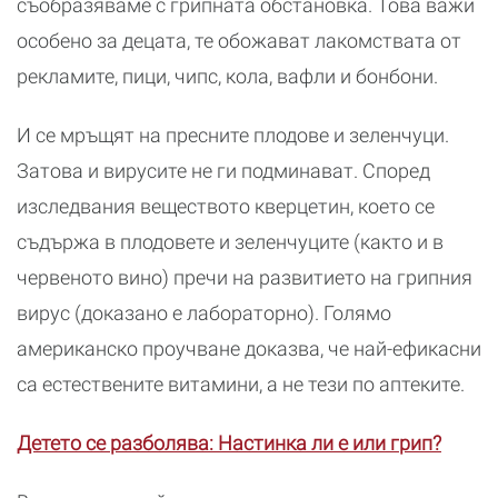
съобразяваме с грипната обстановка. Това важи
особено за децата, те обожават лакомствата от
рекламите, пици, чипс, кола, вафли и бонбони.
И се мръщят на пресните плодове и зеленчуци.
Затова и вирусите не ги подминават. Според
изследвания веществото кверцетин, което се
съдържа в плодовете и зеленчуците (както и в
червеното вино) пречи на развитието на грипния
вирус (доказано е лабораторно). Голямо
американско проучване доказва, че най-ефикасни
са естествените витамини, а не тези по аптеките.
Детето се разболява: Настинка ли е или грип?