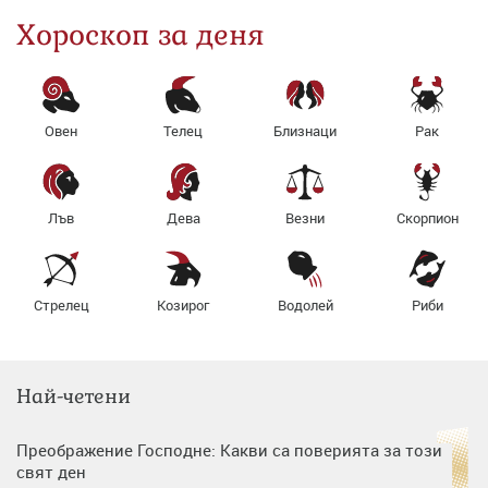
Хороскоп за деня
Овен
Телец
Близнаци
Рак
Лъв
Дева
Везни
Скорпион
Стрелец
Козирог
Водолей
Риби
Най-четени
Преображение Господне: Какви са поверията за този
свят ден