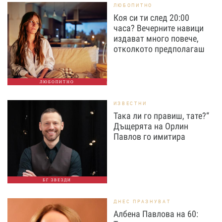
ЛЮБОПИТНО
Коя си ти след 20:00
часа? Вечерните навици
издават много повече,
отколкото предполагаш
ЛЮБОПИТНО
ИЗВЕСТНИ
Така ли го правиш, тате?“
Дъщерята на Орлин
Павлов го имитира
БГ ЗВЕЗДИ
ДНЕС ПРАЗНУВАТ
Албена Павлова на 60: