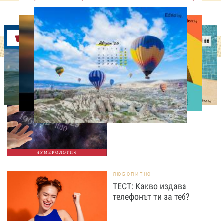
Оферти
НУМЕРОЛОГИЯ
Нумерологична прогноза
за 7 август, петък
НУМЕРОЛОГИЯ
ЛЮБОПИТНО
ТЕСТ: Какво издава
телефонът ти за теб?