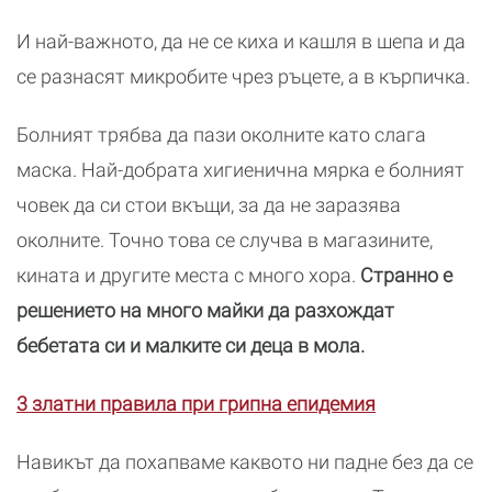
И най-важното, да не се киха и кашля в шепа и да
се разнасят микробите чрез ръцете, а в кърпичка.
Болният трябва да пази околните като слага
маска. Най-добрата хигиенична мярка е болният
човек да си стои вкъщи, за да не заразява
околните. Точно това се случва в магазините,
кината и другите места с много хора.
Странно е
решението на много майки да разхождат
бебетата си и малките си деца в мола.
3 златни правила при грипна епидемия
Навикът да похапваме каквото ни падне без да се