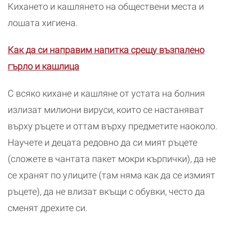
Кихането и кашлянето на обществени места и
лошата хигиена.
Как да си направим напитка срещу възпалено
гърло и кашлица
С всяко кихане и кашляне от устата на болния
излизат милиони вируси, които се настаняват
върху ръцете и оттам върху предметите наоколо.
Научете и децата редовно да си мият ръцете
(сложете в чантата пакет мокри кърпички), да не
се хранят по улиците (там няма как да се измият
ръцете), да не влизат вкъщи с обувки, често да
сменят дрехите си.