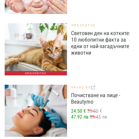
ЛЮБОПИТНО
Световен ден на котките:
10 любопитни факта за
едни от най-загадъчните
животни
ЛЮБОПИТНО
GRABO.BG
Почистване на лице -
Beautymo
24.50 €
35.00 €
47.92 лв
68.45 лв