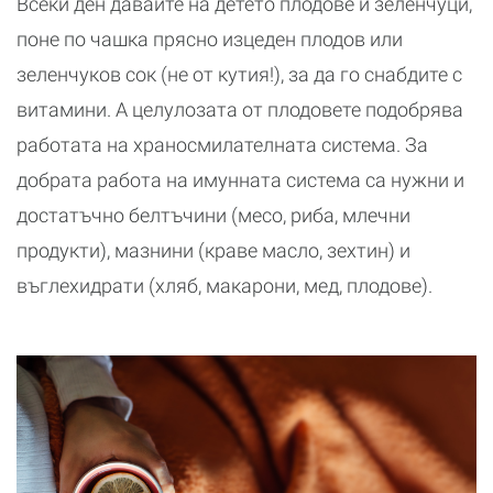
Всеки ден давайте на детето плодове и зеленчуци,
поне по чашка прясно изцеден плодов или
зеленчуков сок (не от кутия!), за да го снабдите с
витамини. А целулозата от плодовете подобрява
работата на храносмилателната система. За
добрата работа на имунната система са нужни и
достатъчно белтъчини (месо, риба, млечни
продукти), мазнини (краве масло, зехтин) и
въглехидрати (хляб, макарони, мед, плодове).