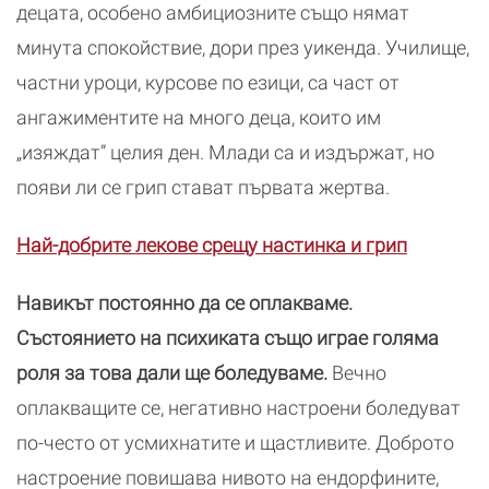
децата, особено амбициозните също нямат
минута спокойствие, дори през уикенда. Училище,
частни уроци, курсове по езици, са част от
ангажиментите на много деца, които им
„изяждат” целия ден. Млади са и издържат, но
появи ли се грип стават първата жертва.
Най-добрите лекове срещу настинка и грип
Навикът постоянно да се оплакваме.
Състоянието на психиката също играе голяма
роля за това дали ще боледуваме.
Вечно
оплакващите се, негативно настроени боледуват
по-често от усмихнатите и щастливите. Доброто
настроение повишава нивото на ендорфините,