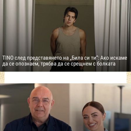
TINO след представянето на „Била си ти“: Ако искаме
да се опознаем, трябва да се срещнем с болката