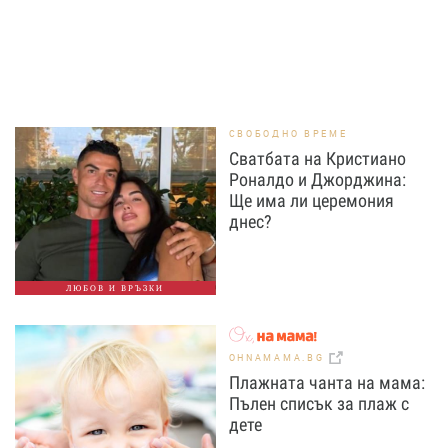
СВОБОДНО ВРЕМЕ
Сватбата на Кристиано
Роналдо и Джорджина:
Ще има ли церемония
днес?
ЛЮБОВ И ВРЪЗКИ
OHNAMAMA.BG
Плажната чанта на мама:
Пълен списък за плаж с
дете