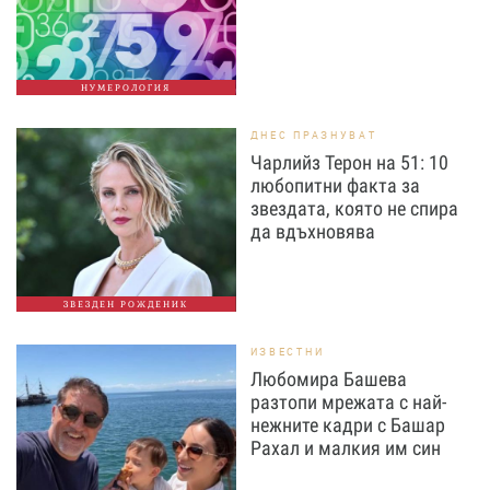
НУМЕРОЛОГИЯ
ДНЕС ПРАЗНУВАТ
Чарлийз Терон на 51: 10
любопитни факта за
звездата, която не спира
да вдъхновява
ЗВЕЗДЕН РОЖДЕНИК
ИЗВЕСТНИ
Любомира Башева
разтопи мрежата с най-
нежните кадри с Башар
Рахал и малкия им син