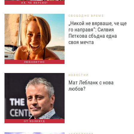
АХ, ЧЕ ВКУСНО!
СВОБОДНО ВРЕМЕ
„Никой не вярваше, че ще
го направя“: Силвия
Петкова сбъдна една
своя мечта
ЛЮБОПИТНО
ИЗВЕСТНИ
Мат Лебланк с нова
любов?
ОТ ХОЛИВУД