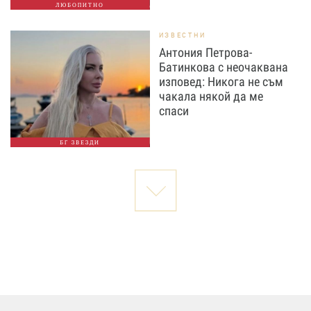
ЛЮБОПИТНО
ИЗВЕСТНИ
Антония Петрова-
Батинкова с неочаквана
изповед: Никога не съм
чакала някой да ме
спаси
БГ ЗВЕЗДИ