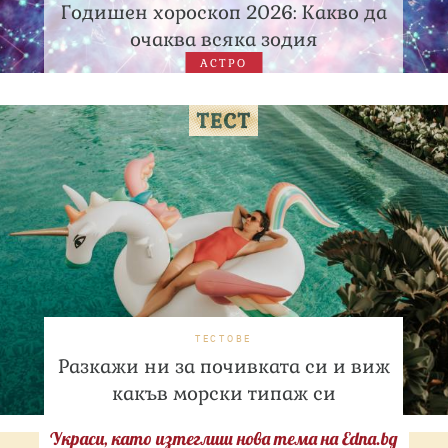
Годишен хороскоп 2026: Какво да
очаква всяка зодия
АСТРО
ТЕСТОВЕ
Разкажи ни за почивката си и виж
какъв морски типаж си
Украси, като изтеглиш нова тема на Edna.bg