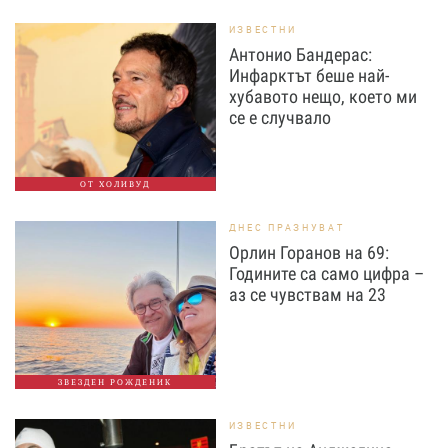
ИЗВЕСТНИ
Антонио Бандерас:
Инфарктът беше най-
хубавото нещо, което ми
се е случвало
ОТ ХОЛИВУД
ДНЕС ПРАЗНУВАТ
Орлин Горанов на 69:
Годините са само цифра –
аз се чувствам на 23
ЗВЕЗДЕН РОЖДЕНИК
ИЗВЕСТНИ