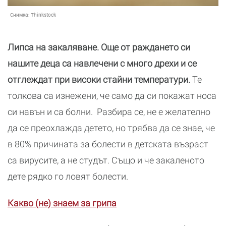
Снимка:
Thinkstock
Липса на закаляване. Още от раждането си
нашите деца са навлечени с много дрехи и се
отглеждат при високи стайни температури.
Те
толкова са изнежени, че само да си покажат носа
си навън и са болни. Разбира се, не е желателно
да се преохлажда детето, но трябва да се знае, че
в 80% причината за болести в детската възраст
са вирусите, а не студът. Също и че закаленото
дете рядко го ловят болести.
Какво (не) знаем за грипа