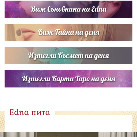
Виж Съновника на Edna
Виж Тайна на деня
Изтегли Късмет на деня
Изтегли Карта Таро на деня
Edna пита